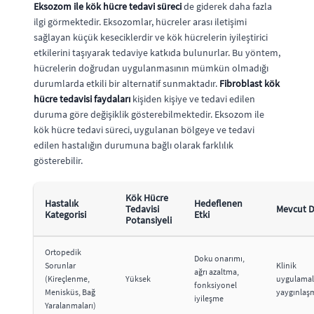
Eksozom ile kök hücre tedavi süreci
de giderek daha fazla
ilgi görmektedir. Eksozomlar, hücreler arası iletişimi
sağlayan küçük keseciklerdir ve kök hücrelerin iyileştirici
etkilerini taşıyarak tedaviye katkıda bulunurlar. Bu yöntem,
hücrelerin doğrudan uygulanmasının mümkün olmadığı
durumlarda etkili bir alternatif sunmaktadır.
Fibroblast kök
hücre tedavisi faydaları
kişiden kişiye ve tedavi edilen
duruma göre değişiklik gösterebilmektedir. Eksozom ile
kök hücre tedavi süreci, uygulanan bölgeye ve tedavi
edilen hastalığın durumuna bağlı olarak farklılık
gösterebilir.
Kök Hücre
Hastalık
Hedeflenen
Tedavisi
Mevcut 
Kategorisi
Etki
Potansiyeli
Ortopedik
Doku onarımı,
Sorunlar
Klinik
ağrı azaltma,
(Kireçlenme,
Yüksek
uygulamal
fonksiyonel
Menisküs, Bağ
yaygınlaşm
iyileşme
Yaralanmaları)