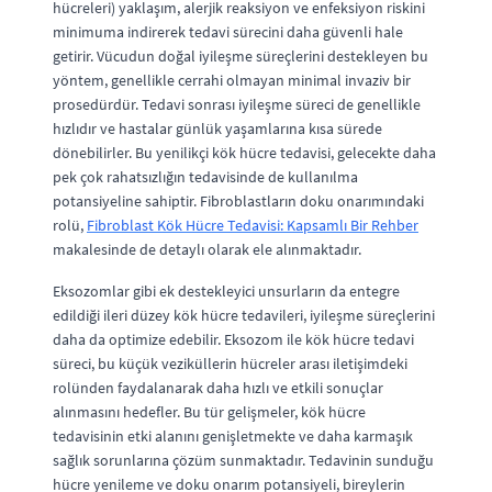
hücreleri) yaklaşım, alerjik reaksiyon ve enfeksiyon riskini
minimuma indirerek tedavi sürecini daha güvenli hale
getirir. Vücudun doğal iyileşme süreçlerini destekleyen bu
yöntem, genellikle cerrahi olmayan minimal invaziv bir
prosedürdür. Tedavi sonrası iyileşme süreci de genellikle
hızlıdır ve hastalar günlük yaşamlarına kısa sürede
dönebilirler. Bu yenilikçi kök hücre tedavisi, gelecekte daha
pek çok rahatsızlığın tedavisinde de kullanılma
potansiyeline sahiptir. Fibroblastların doku onarımındaki
rolü,
Fibroblast Kök Hücre Tedavisi: Kapsamlı Bir Rehber
makalesinde de detaylı olarak ele alınmaktadır.
Eksozomlar gibi ek destekleyici unsurların da entegre
edildiği ileri düzey kök hücre tedavileri, iyileşme süreçlerini
daha da optimize edebilir. Eksozom ile kök hücre tedavi
süreci, bu küçük veziküllerin hücreler arası iletişimdeki
rolünden faydalanarak daha hızlı ve etkili sonuçlar
alınmasını hedefler. Bu tür gelişmeler, kök hücre
tedavisinin etki alanını genişletmekte ve daha karmaşık
sağlık sorunlarına çözüm sunmaktadır. Tedavinin sunduğu
hücre yenileme ve doku onarım potansiyeli, bireylerin