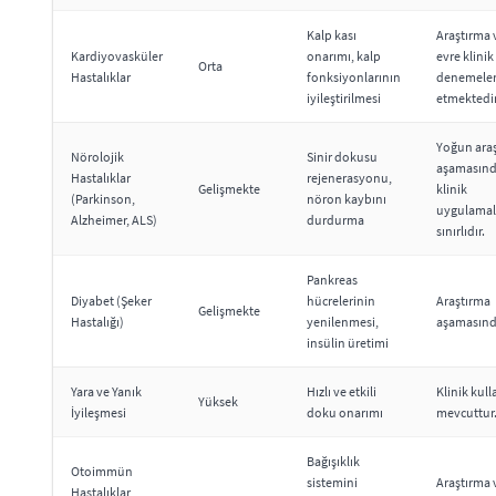
Kalp kası
Araştırma 
Kardiyovasküler
onarımı, kalp
evre klinik
Orta
Hastalıklar
fonksiyonlarının
denemele
iyileştirilmesi
etmektedir
Yoğun ara
Nörolojik
Sinir dokusu
aşamasınd
Hastalıklar
rejenerasyonu,
Gelişmekte
klinik
(Parkinson,
nöron kaybını
uygulamal
Alzheimer, ALS)
durdurma
sınırlıdır.
Pankreas
Diyabet (Şeker
hücrelerinin
Araştırma
Gelişmekte
Hastalığı)
yenilenmesi,
aşamasınd
insülin üretimi
Yara ve Yanık
Hızlı ve etkili
Klinik kull
Yüksek
İyileşmesi
doku onarımı
mevcuttur
Bağışıklık
Otoimmün
sistemini
Araştırma v
Hastalıklar