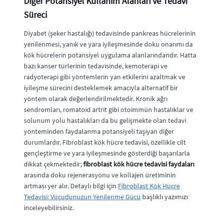
Diğer Potansiyel Kullanım Alanları ve Tedavi
Süreci
Diyabet (şeker hastalığı) tedavisinde pankreas hücrelerinin
yenilenmesi, yanık ve yara iyileşmesinde doku onarımı da
kök hücrelerin potansiyel uygulama alanlarındandır. Hatta
bazı kanser türlerinin tedavisinde, kemoterapi ve
radyoterapi gibi yöntemlerin yan etkilerini azaltmak ve
iyileşme sürecini desteklemek amacıyla alternatif bir
yöntem olarak değerlendirilmektedir. Kronik ağrı
sendromları, romatoid artrit gibi otoimmün hastalıklar ve
solunum yolu hastalıkları da bu gelişmekte olan tedavi
yönteminden faydalanma potansiyeli taşıyan diğer
durumlardır. Fibroblast kök hücre tedavisi, özellikle cilt
gençleştirme ve yara iyileşmesinde gösterdiği başarılarla
dikkat çekmektedir;
fibroblast kök hücre tedavisi faydaları
arasında doku rejenerasyonu ve kollajen üretiminin
artması yer alır. Detaylı bilgi için
Fibroblast Kök Hücre
Tedavisi: Vücudunuzun Yenilenme Gücü
başlıklı yazımızı
inceleyebilirsiniz.