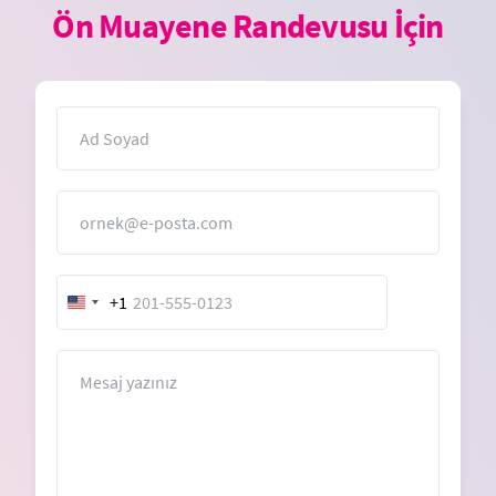
Ön Muayene Randevusu İçin
İsim
E-Posta
+1
United
States
+1
Mesaj