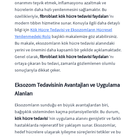
onarımını teşvik etmek, inflamasyonu azaltmak ve
hücrelerin daha hızlı yenilenmesini sağlamaktır. Bu
özellikleriyle,
fibroblast kök hücre tedavisi faydaları
'nı
modern tıbbın hizmetine sunar. Konuyla ilgili daha detaylı
bilgi için
Kök Hücre Tedavisi ve Eksozomların Hücresel
Yenilenmedeki Rolü
başlıklı makalemize göz atabilirsiniz.
Bu makale, eksozomların kök hücre tedavisi alanındaki
yerini ve önemini daha kapsamlı bir şekilde açıklamaktadır.
Genel olarak,
fibroblast kök hücre tedavisi faydaları
'nı
ortaya çıkaran bu tedavi, zamanla gözlemlenen olumlu
sonuçlarıyla dikkat çeker.
Eksozom Tedavisinin Avantajları ve Uygulama
Alanları
Eksozomların sunduğu en büyük avantajlardan biri,
bağışıklık sisteminden kaçma potansiyelleridir. Bu durum,
kök hücre tedavisi
'nin uygulama alanını genişletir ve farklı
hastalıklarda rejeneratif bir yaklaşım sunar. Eksozomlar,
hedef hücrelere ulaşarak iyileşme süreçlerini tetikler ve bu