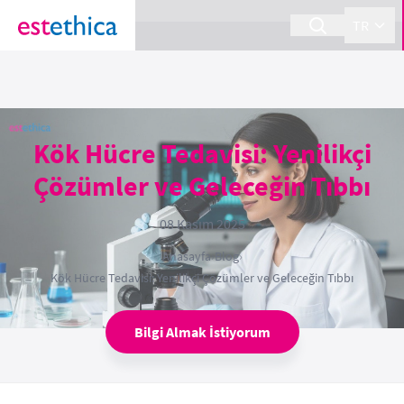
section Service {
}
TR
Kök Hücre Tedavisi: Yenilikçi
Çözümler ve Geleceğin Tıbbı
08 Kasım 2025
Anasayfa
›
Blog
›
Kök Hücre Tedavisi: Yenilikçi Çözümler ve Geleceğin Tıbbı
Bilgi Almak İstiyorum