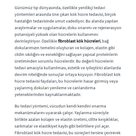
Günümüz tıp dünyasında, özellikle yenilikçi tedavi
yöntemleri arasında öne çıkan kök hücre tedavisi, birçok
hastalığın tedavisinde umut vadediyor. Bu alanda yapılan
araştırmalar ve uygulamalar, doku onarımı ve rejenerasyon
potansiyeli yüksek olan hücrelerin kullanımını
derinleştiriyor. Özellikle
fibroblast kök hücreleri
, bağ
dokularımızın temelini oluşturan ve kolajen, elastin gibi
cildin sıkılığını ve esnekliğini sağlayan yapısal proteinlerin
üretiminden sorumlu hücrelerdir. Bu değerli hücrelerin
tedavi amacıyla kullanılması, estetik ve iyileştirici alanlarda
devrim niteliğinde sonuçlar ortaya koyuyor. Fibroblast kök
hücre tedavisi faydaları, bu hücrelerin hasar görmüş veya
yaşlanmış dokuları yenileme ve canlandırma
yeteneklerinden kaynaklanmaktadır.
Bu tedavi yöntemi, vücudun kendi kendini onarma
mekanizmalarını uyararak çalışır. Yaşlanma süreciyle
birlikte azalan kolajen ve elastin üretimi, ciltte kırışıklıklar,
sarkmalar ve elastikiyet kaybı gibi belirtilere yol açar.
Fibroblast kök hücre tedavisi, bu süreçleri tersine çevirerek