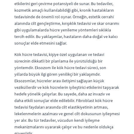
etkilerini geri çevirme potansiyeli de sunar. Bu tedaviler,
kozmetik amaçlı kullanılabildiği gibi, kronik hastalıkların
tedavisinde de önemli rol oynar. Örneğin, estetik cerrahi
alanında cilt gençleştirme, kırışıklık tedavisi ve skar onarımı
gibi uygulamalarda hücre yenileme yöntemleri sıklıkla
tercih edilir. Bu yaklaşımlar, hastaların daha doğal ve kalıcı
sonuçlar elde etmesini sağlar.
Kök hücre tedavisi, kişiye özel uygulanan ve tedavi
sürecinin dikkatli bir planlama ile yürütüldüğü bir
yöntemdir. Eksozom ile kök hücre tedavi süreci, son
yıllarda büyük ilgi gören yenilikçi bir yaklaşımdır.
Eksozomlar, hücreler arası iletişimi sağlayan küçük
veziküllerdir ve kök hücrelerin iyileştirici etkilerini taşıyarak
hedefe yönelik çalışırlar. Bu sayede, daha az invaziv ve
daha etkili sonuçlar elde edilebilir. Fibroblast kök hücre
tedavisi faydaları arasında cilt elastikiyetinin artması,
lekelenmelerin azalması ve genel cilt dokusunun iyileşmesi
yer alır. Bu tür tedaviler, vücudun kendi iyileşme
mekanizmalarını uyararak çalışır ve bu nedenle oldukça
güvenlidir.