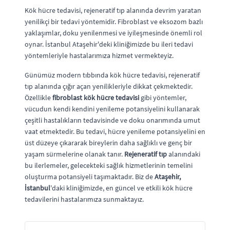
Kök hücre tedavisi, rejeneratif tıp alanında devrim yaratan
yenilikçi bir tedavi yöntemidir. Fibroblast ve eksozom bazlı
yaklaşımlar, doku yenilenmesi ve iyileşmesinde önemli rol
oynar. İstanbul Ataşehir'deki kliniğimizde bu ileri tedavi
yöntemleriyle hastalarımıza hizmet vermekteyiz.
Günümüz modern tıbbında kök hücre tedavisi, rejeneratif
tıp alanında çığır açan yenilikleriyle dikkat çekmektedir.
Özellikle
fibroblast kök hücre tedavisi
gibi yöntemler,
vücudun kendi kendini yenileme potansiyelini kullanarak
çeşitli hastalıkların tedavisinde ve doku onarımında umut
vaat etmektedir. Bu tedavi, hücre yenileme potansiyelini en
üst düzeye çıkararak bireylerin daha sağlıklı ve genç bir
yaşam sürmelerine olanak tanır.
Rejeneratif tıp
alanındaki
bu ilerlemeler, gelecekteki sağlık hizmetlerinin temelini
oluşturma potansiyeli taşımaktadır. Biz de
Ataşehir,
İstanbul
'daki kliniğimizde, en güncel ve etkili kök hücre
tedavilerini hastalarımıza sunmaktayız.