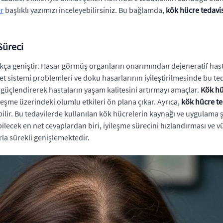
er
başlıklı yazımızı inceleyebilirsiniz. Bu bağlamda,
kök hücre tedavis
Süreci
kça geniştir. Hasar görmüş organların onarımından dejeneratif hast
elet sistemi problemleri ve doku hasarlarının iyileştirilmesinde bu 
üçlendirerek hastaların yaşam kalitesini artırmayı amaçlar.
Kök hü
leşme üzerindeki olumlu etkileri ön plana çıkar. Ayrıca,
kök hücre te
lir. Bu tedavilerde kullanılan kök hücrelerin kaynağı ve uygulama şe
ilecek en net cevaplardan biri, iyileşme sürecini hızlandırması v
la sürekli genişlemektedir.