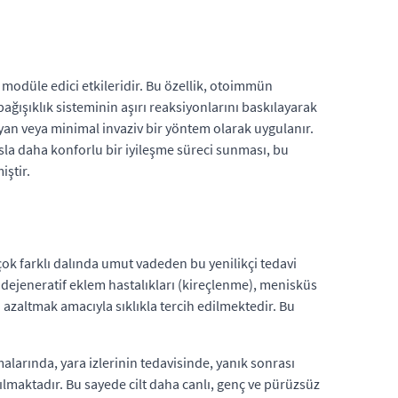
i modüle edici etkileridir. Bu özellik, otoimmün
ağışıklık sisteminin aşırı reaksiyonlarını baskılayarak
yan veya minimal invaziv bir yöntem olarak uygulanır.
asla daha konforlu bir iyileşme süreci sunması, bu
iştir.
ok farklı dalında umut vadeden bu yenilikçi tedavi
dejeneratif eklem hastalıkları (kireçlenme), menisküs
 azaltmak amacıyla sıklıkla tercih edilmektedir. Bu
alarında, yara izlerinin tedavisinde, yanık sonrası
ılmaktadır. Bu sayede cilt daha canlı, genç ve pürüzsüz