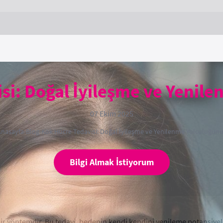
si: Doğal İyileşme ve Yenil
07 Ekim 2025
Anasayfa
›
Blog
›
Kök Hücre Tedavisi: Doğal İyileşme ve Yenilenme Yolculuğun
Bilgi Almak İstiyorum
bir yöntemdir. Bu tedavi, bedenin kendi kendini yenileme potansiyeli