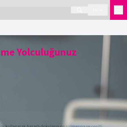
TR
enme Yolculuğunuz
uz
ni kullanarak hasarlı dokuların onarılmasına ve çeşitli