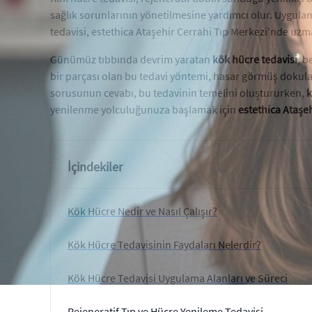
sağlık sorunlarının yönetilmesine yardımcı olur. Uygulama
tedavisi, estethica Ataşehir Cerrahi Tıp Merkezi'nde uz
Günümüz tıbbında devrim yaratan
kök hücre tedavisi
, b
bir parçası olan bu tedavi yöntemi, hasar görmüş dokul
sorusunun cevabı, bu tedavinin temelini oluştururken,
k
yenilenme yolculuğunuza başlamak için
estethica Ataşe
İçindekiler
Kök Hücre Nedir ve Nasıl Çalışır?
Kök Hücre Tedavisinin Faydaları Nelerdir?
Kök Hücre Tedavisi Uygulama Alanları ve Süreci
Rejeneratif Tıp ve Hücre Yenileme Tedavisi