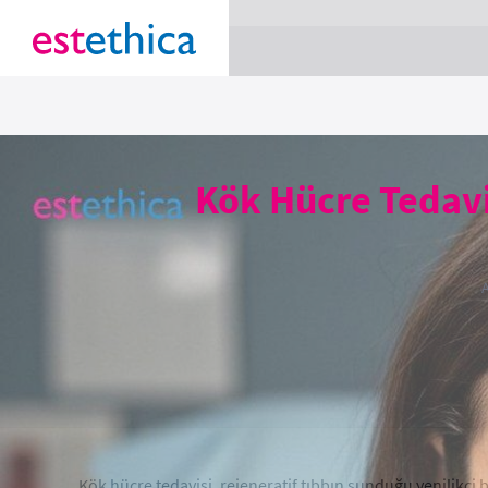
section Service {
}
Kök Hücre Tedavi
Kök hücre tedavisi, rejeneratif tıbbın sunduğu yenilikçi 