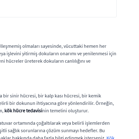
zelleşmemiş olmaları sayesinde, vücuttaki hemen her
a işlevini yitirmiş dokuların onarımı ve yenilenmesi için
i hücreler üreterek dokuların canlılığını ve
 bir sinir hücresi, bir kalp kası hücresi, bir kemik
lirli bir dokunun ihtiyacına göre yönlendirilir. Örneğin,
um,
kök hücre tedavisi
nin temelini oluşturur.
tuvar ortamında çoğaltılarak veya belirli işlemlerden
şitli sağlık sorunlarına çözüm sunmayı hedefler. Bu
anaklar hakkında daha fazla bilgi edinmek isterseniz,
Kök