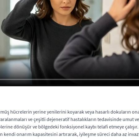
rmüş hücrelerin yerine yenilerini koyarak veya hasarlı dokuların on
 yaralanmaları ve çeşitli dejeneratif hastalıkların tedavisinde umut 
iplerine dönüşür ve bölgedeki fonksiyonel kaybı telafi etmeye çalışır
 kendi onarım kapasitesini artırarak, iyileşme süreci daha az invaziv