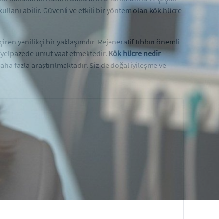
llanılabilir. Güvenli ve etkili bir yöntem olan kök hücre
ren yenilikçi bir yaklaşımdır. Rejeneratif tıbbın önemli
r yelpazede umut vaat etmektedir.
Kök hücre nedir
ha fazla araştırılmaktadır. Siz de doğal iyileşme ve