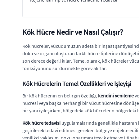
Kök Hücre Nedir ve Nasıl Çalışır?
Kök hücreler, vücudumuzun adeta bir inşaat şantiyesinde
doku ve organı oluşturan farklı hücre tiplerine dönüşebil
son derece değerli kılar. Temel olarak, kök hücreler vü
fonksiyonunu sürdürmekte görev alırlar.
Kök Hücrelerin Temel Özellikleri ve İşleyişi
Bir kök hücrenin en belirgin özelliği,
kendini yenileme
v
hücresi veya başka herhangi bir vücut hücresine dönüşebili
bir yara iyileşirken, bölgedeki kök hücreler o bölgedek
Kök hücre tedavisi
uygulamalarında genellikle hastanın k
geçirilerek tedavi edilmesi gereken bölgeye enjekte edil
yenilikçi yaklaşım, doku onarımını teşvik etme ve iltihab