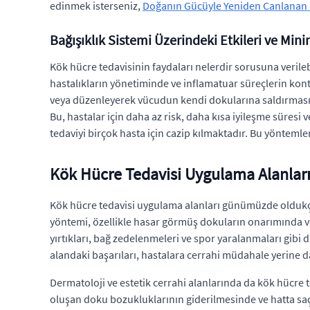
edinmek isterseniz,
Doğanın Gücüyle Yeniden Canlanan Ci
Bağışıklık Sistemi Üzerindeki Etkileri ve Min
Kök hücre tedavisinin faydaları nelerdir sorusuna verileb
hastalıkların yönetiminde ve inflamatuar süreçlerin kontr
veya düzenleyerek vücudun kendi dokularına saldırmasını
Bu, hastalar için daha az risk, daha kısa iyileşme süresi
tedaviyi birçok hasta için cazip kılmaktadır. Bu yönteml
Kök Hücre Tedavisi Uygulama Alanları
Kök hücre tedavisi uygulama alanları günümüzde oldukça ç
yöntemi, özellikle hasar görmüş dokuların onarımında ve
yırtıkları, bağ zedelenmeleri ve spor yaralanmaları gibi 
alandaki başarıları, hastalara cerrahi müdahale yerine da
Dermatoloji ve estetik cerrahi alanlarında da kök hücre t
oluşan doku bozukluklarının giderilmesinde ve hatta saç 