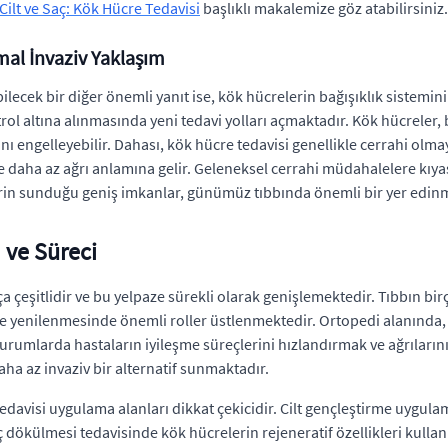
lt ve Saç: Kök Hücre Tedavisi
başlıklı makalemize göz atabilirsiniz.
imal İnvaziv Yaklaşım
ilecek bir diğer önemli yanıt ise, kök hücrelerin bağışıklık sistemin
ol altına alınmasında yeni tedavi yolları açmaktadır. Kök hücreler, b
 engelleyebilir. Dahası, kök hücre tedavisi genellikle cerrahi olma
 ve daha az ağrı anlamına gelir. Geleneksel cerrahi müdahalelere kıy
erin sunduğu geniş imkanlar, günümüz tıbbında önemli bir yer edinm
 ve Süreci
eşitlidir ve bu yelpaze sürekli olarak genişlemektedir. Tıbbın birç
 yenilenmesinde önemli roller üstlenmektedir. Ortopedi alanında, 
durumlarda hastaların iyileşme süreçlerini hızlandırmak ve ağrılarını
ha az invaziv bir alternatif sunmaktadır.
edavisi uygulama alanları dikkat çekicidir. Cilt gençleştirme uygulam
dökülmesi tedavisinde kök hücrelerin rejeneratif özellikleri kullan