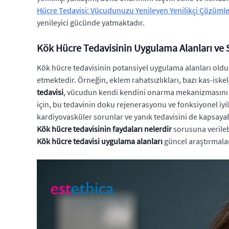
Hücre Tedavisi: Vücudunuzu Yenileyen Yenilikçi Çözüml
yenileyici gücünde yatmaktadır.
Kök Hücre Tedavisinin Uygulama Alanları ve 
Kök hücre tedavisinin potansiyel uygulama alanları oldu
etmektedir. Örneğin, eklem rahatsızlıkları, bazı kas-isk
tedavisi
, vücudun kendi kendini onarma mekanizmasını g
için, bu tedavinin doku rejenerasyonu ve fonksiyonel iyi
kardiyovasküler sorunlar ve yanık tedavisini de kapsayabi
Kök hücre tedavisinin faydaları nelerdir
sorusuna verileb
Kök hücre tedavisi uygulama alanları
güncel araştırmalar