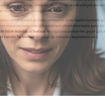
 alanları geniş olup, ortopedi, dermatoloji ve daha birçok alanda ku
man hekimler tarafından uygulanmaktadır.
edenin kendi kendini yenileme ve onarma potansiyelini harekete geçi
arın onarılmasından kronik hastalıkların yönetimine kadar geniş bi
ök hücre tedavisinin faydaları
ve uygulama alanları her geçen gün da
hir Cerrahi Tıp Merkezi
'nin sunduğu imkanları keşfedebilirsiniz.