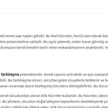
ki temel yapı taşları gibidir. Bu özel hücreler, henüz tam olarak ö
me potansiyeline sahiptir. Bu eşsiz yetenek, onları hasar görmüş vey
cudumuzun kendi kendini tamir etme mekanizmasının anahtarıdır. Yen
e
farklılaşma
yetenekleridir. Kendi sayısını artırabilir ve aynı zamanda
r. Bu farklılaşma süreci, vücuttan gelen sinyallerle tetiklenir ve be
i hasarı onarmak üzere özelleşmiş hücrelere dönüşebilirler. Bu dur
endi vücudundan alınan kök hücreler kullanılır. Bu hücreler, labora
ir. Bu yöntem, vücudun doğal iyileşme kapasitesini destekleyerek çe
ı azaltıcı etkileriyle dikkat çeker. Kök hücre tedavisinin sunduğu ol