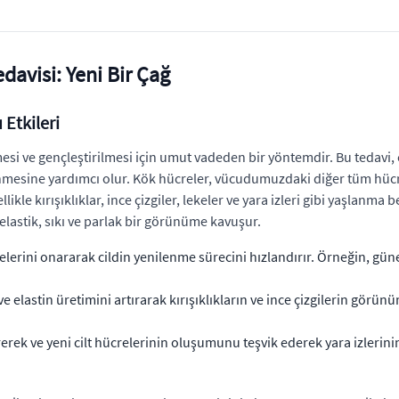
avisi: Yeni Bir Çağ
 Etkileri
si ve gençleştirilmesi için umut vadeden bir yöntemdir. Bu tedavi, c
örünmesine yardımcı olur. Kök hücreler, vücudumuzdaki diğer tüm h
llikle kırışıklıklar, ince çizgiler, lekeler ve yara izleri gibi yaşlanma 
 elastik, sıkı ve parlak bir görünüme kavuşur.
lerini onararak cildin yenilenme sürecini hızlandırır. Örneğin, güneş
ve elastin üretimini artırarak kırışıklıkların ve ince çizgilerin görün
erek ve yeni cilt hücrelerinin oluşumunu teşvik ederek yara izlerinin