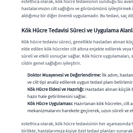
estethica olarak, kök hücre tedavisinin sunduğu bu ava
hastalarımızın cilt sağlığını ve görünümünü iyileştirmek 
aldığımız bir diğer önemli uygulamadır. Bu tedavi, saç dö
Kök Hücre Tedavisi Süreci ve Uygulama Alanl
Kök hücre tedavisi süreci, genellikle hastadan alınan küç
elde edilen kök hücreler cilt altına enjekte edilerek vey
süreli ve etkili sonuçlar sağlar. Kök hücre uygulamaları, 
cildin genel sağlığını iyileştirir.
Doktor Muayenesi ve Değerlendirme:
İlk adım, hastan
ve cilt tipi analiz edilerek uygun tedavi planı belirlenir
Kök Hücre Eldesi ve Hazırlığı:
Hastadan alınan küçük bir
hazır hale getirilmesini sağlar.
Kök Hücre Uygulaması:
Hazırlanan kök hücreler, cilt a
mekanizmalarını harekete geçirerek, uzun süreli ve etk
estethica olarak, kök hücre tedavisinin her aşamasında 
birlikte, hastalarımıza kişiye özel tedavi planları sunarak