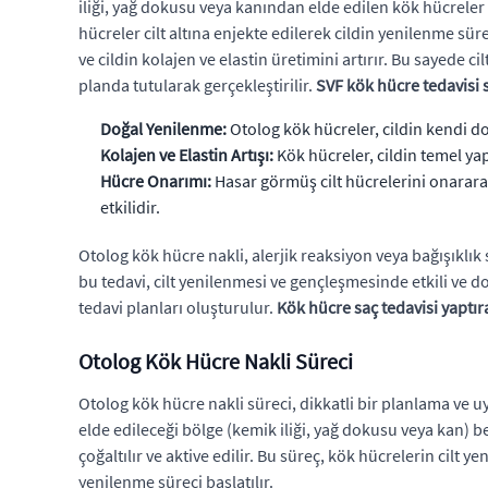
iliği, yağ dokusu veya kanından elde edilen kök hücreler k
hücreler cilt altına enjekte edilerek cildin yenilenme sür
ve cildin kolajen ve elastin üretimini artırır. Bu sayede
planda tutularak gerçekleştirilir.
SVF kök hücre tedavisi 
Doğal Yenilenme:
Otolog kök hücreler, cildin kendi d
Kolajen ve Elastin Artışı:
Kök hücreler, cildin temel yapı 
Hücre Onarımı:
Hasar görmüş cilt hücrelerini onarara
etkilidir.
Otolog kök hücre nakli, alerjik reaksiyon veya bağışıklık
bu tedavi, cilt yenilenmesi ve gençleşmesinde etkili ve 
tedavi planları oluşturulur.
Kök hücre saç tedavisi yaptır
Otolog Kök Hücre Nakli Süreci
Otolog kök hücre nakli süreci, dikkatli bir planlama ve u
elde edileceği bölge (kemik iliği, yağ dokusu veya kan) be
çoğaltılır ve aktive edilir. Bu süreç, kök hücrelerin cilt y
yenilenme süreci başlatılır.