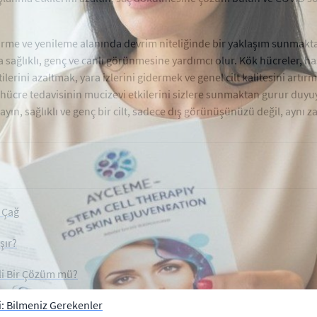
tirme ve yenileme alanında devrim niteliğinde bir yaklaşım sunmakta
a sağlıklı, genç ve canlı görünmesine yardımcı olur. Kök hücreler, 
rtilerini azaltmak, yara izlerini gidermek ve genel cilt kalitesini artı
ücre tedavisinin mucizevi etkilerini sizlere sunmaktan gurur duyuy
n, sağlıklı ve genç bir cilt, sadece dış görünüşünüzü değil, aynı z
 Çağ
şır?
li Bir Çözüm mü?
i: Bilmeniz Gerekenler