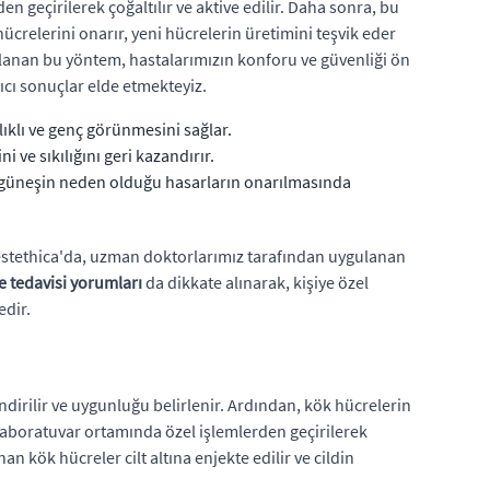
n geçirilerek çoğaltılır ve aktive edilir. Daha sonra, bu
hücrelerini onarır, yeni hücrelerin üretimini teşvik eder
ygulanan bu yöntem, hastalarımızın konforu ve güvenliği ön
cı sonuçlar elde etmekteyiz.
ıklı ve genç görünmesini sağlar.
i ve sıkılığını geri kazandırır.
n, güneşin neden olduğu hasarların onarılmasında
r. estethica'da, uzman doktorlarımız tarafından uygulanan
 tedavisi yorumları
da dikkate alınarak, kişiye özel
edir.
ndirilir ve uygunluğu belirlenir. Ardından, kök hücrelerin
a, laboratuvar ortamında özel işlemlerden geçirilerek
an kök hücreler cilt altına enjekte edilir ve cildin