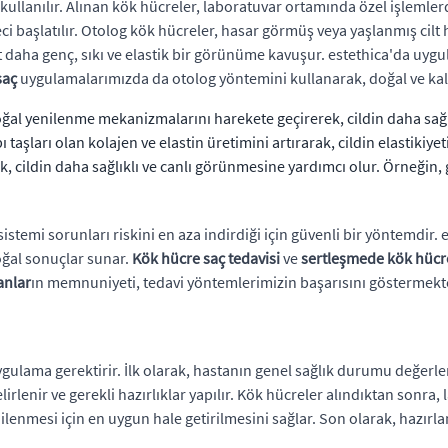
ullanılır. Alınan kök hücreler, laboratuvar ortamında özel işlemlerde
eci başlatılır. Otolog kök hücreler, hasar görmüş veya yaşlanmış cilt 
 cilt daha genç, sıkı ve elastik bir görünüme kavuşur. estethica'da u
saç
uygulamalarımızda da otolog yöntemini kullanarak, doğal ve kalı
oğal yenilenme mekanizmalarını harekete geçirerek, cildin daha sağl
taşları olan kolajen ve elastin üretimini artırarak, cildin elastikiyetin
k, cildin daha sağlıklı ve canlı görünmesine yardımcı olur. Örneği
 sistemi sorunları riskini en aza indirdiği için güvenli bir yöntemdi
doğal sonuçlar sunar.
Kök hücre saç tedavisi
ve
sertleşmede kök hücre
anlar
ın memnuniyeti, tedavi yöntemlerimizin başarısını göstermekt
ygulama gerektirir. İlk olarak, hastanın genel sağlık durumu değerle
lirlenir ve gerekli hazırlıklar yapılır. Kök hücreler alındıktan sonr
enilenmesi için en uygun hale getirilmesini sağlar. Son olarak, hazırlan