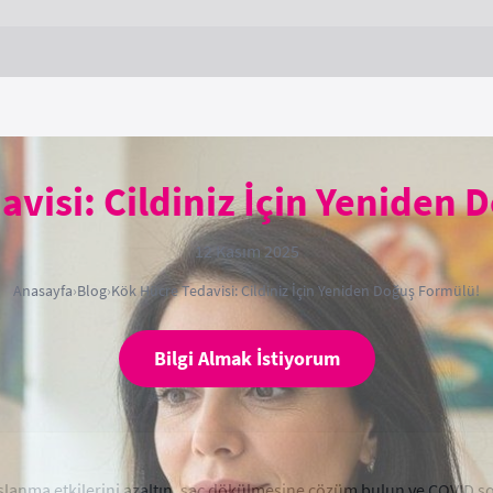
visi: Cildiniz İçin Yeniden 
12 Kasım 2025
Anasayfa
›
Blog
›
Kök Hücre Tedavisi: Cildiniz İçin Yeniden Doğuş Formülü!
Bilgi Almak İstiyorum
 yaşlanma etkilerini azaltın, saç dökülmesine çözüm bulun ve COVID 