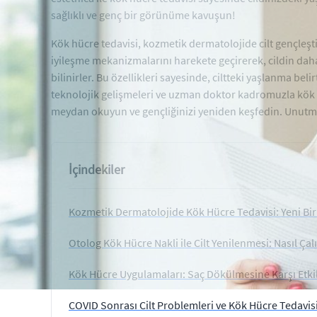
sağlıklı ve genç bir görünüme kavuşun!
Kök hücre tedavisi, kozmetik dermatolojide cilt gençleş
iyileşme mekanizmalarını harekete geçirerek, cildin dah
bilinirler. Bu özellikleri sayesinde, ciltteki yaşlanma beli
teknolojik gelişmeleri ve uzman doktor kadromuzla kök h
meydan okuyun ve gençliğinizi yeniden keşfedin. Unutmayı
İçindekiler
Kozmetik Dermatolojide Kök Hücre Tedavisi: Yeni Bir
Otolog Kök Hücre Nakli ile Cilt Yenilenmesi: Nasıl Çalı
Kök Hücre Uygulamaları: Saç Dökülmesine Karşı Etki
COVID Sonrası Cilt Problemleri ve Kök Hücre Tedavis