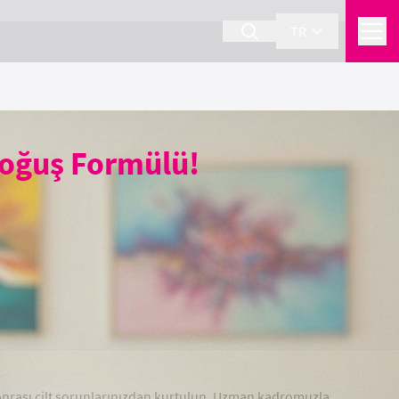
TR
Doğuş Formülü!
sonrası cilt sorunlarınızdan kurtulun. Uzman kadromuzla