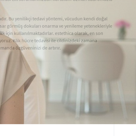
dır. Bu yenilikçi tedavi yöntemi, vücudun kendi doğal
hasar görmüş dokuları onarma ve yenileme yetenekleriyle
rmak için kullanılmaktadırlar. estethica olarak, en son
oruz. Kök hücre tedavisi ile cildinizdeki zamana
amanda özgüveninizi de artırır.