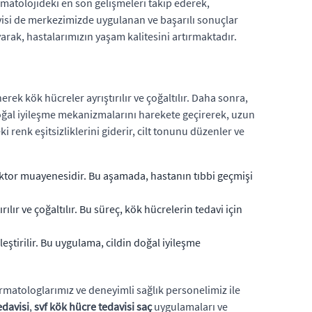
atolojideki en son gelişmeleri takip ederek,
avisi de merkezimizde uygulanan ve başarılı sonuçlar
arak, hastalarımızın yaşam kalitesini artırmaktadır.
ek kök hücreler ayrıştırılır ve çoğaltılır. Daha sonra,
n doğal iyileşme mekanizmalarını harekete geçirerek, uzun
 renk eşitsizliklerini giderir, cilt tonunu düzenler ve
 doktor muayenesidir. Bu aşamada, hastanın tıbbi geçmişi
ır ve çoğaltılır. Bu süreç, kök hücrelerin tedavi için
eştirilir. Bu uygulama, cildin doğal iyileşme
matologlarımız ve deneyimli sağlık personelimiz ile
edavisi
,
svf kök hücre tedavisi saç
uygulamaları ve