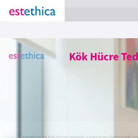
section Service {
}
Kök Hücre Teda
estethica ile kök hücre tedavisi sayesinde cildinizdeki