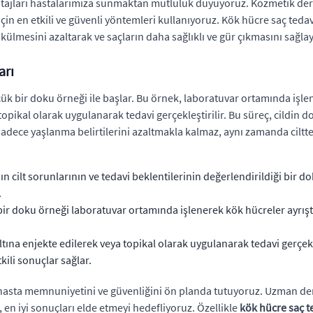
ntajları hastalarımıza sunmaktan mutluluk duyuyoruz. Kozmetik derm
için en etkili ve güvenli yöntemleri kullanıyoruz. Kök hücre saç ted
külmesini azaltarak ve saçların daha sağlıklı ve gür çıkmasını sağlay
arı
ük bir doku örneği ile başlar. Bu örnek, laboratuvar ortamında işlener
a topikal olarak uygulanarak tedavi gerçekleştirilir. Bu süreç, cildi
sadece yaşlanma belirtilerini azaltmakla kalmaz, aynı zamanda ciltteki
ın cilt sorunlarının ve tedavi beklentilerinin değerlendirildiği bir
.
 doku örneği laboratuvar ortamında işlenerek kök hücreler ayrıştırıl
ltına enjekte edilerek veya topikal olarak uygulanarak tedavi gerçekl
ili sonuçlar sağlar.
hasta memnuniyetini ve güvenliğini ön planda tutuyoruz. Uzman der
, en iyi sonuçları elde etmeyi hedefliyoruz. Özellikle
kök hücre saç t