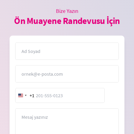
Bize Yazın
Ön Muayene Randevusu İçin
İsim
E-Posta
+1
United
States
+1
Mesaj