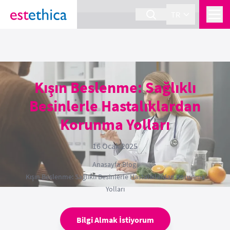
section Service {
}
TR
Kışın Beslenme: Sağlıklı
Besinlerle Hastalıklardan
Korunma Yolları
16 Ocak 2025
Anasayfa
›
Blog
›
Kışın Beslenme: Sağlıklı Besinlerle Hastalıklardan Korunma
Yolları
Bilgi Almak İstiyorum