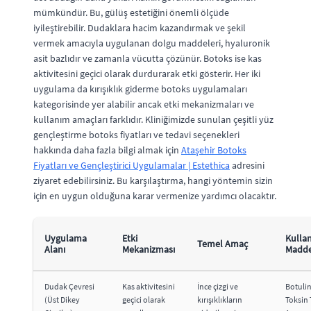
mümkündür. Bu, gülüş estetiğini önemli ölçüde
iyileştirebilir. Dudaklara hacim kazandırmak ve şekil
vermek amacıyla uygulanan dolgu maddeleri, hyaluronik
asit bazlıdır ve zamanla vücutta çözünür. Botoks ise kas
aktivitesini geçici olarak durdurarak etki gösterir. Her iki
uygulama da kırışıklık giderme botoks uygulamaları
kategorisinde yer alabilir ancak etki mekanizmaları ve
kullanım amaçları farklıdır. Kliniğimizde sunulan çeşitli yüz
gençleştirme botoks fiyatları ve tedavi seçenekleri
hakkında daha fazla bilgi almak için
Ataşehir Botoks
Fiyatları ve Gençleştirici Uygulamalar | Estethica
adresini
ziyaret edebilirsiniz. Bu karşılaştırma, hangi yöntemin sizin
için en uygun olduğuna karar vermenize yardımcı olacaktır.
Uygulama
Etki
Kullan
Temel Amaç
Alanı
Mekanizması
Madd
Dudak Çevresi
Kas aktivitesini
İnce çizgi ve
Botuli
(Üst Dikey
geçici olarak
kırışıklıkların
Toksin 