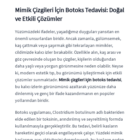
Mimik Çizgileri İçin Botoks Tedavisi: Doğal
ve Etkili Çözümler
Yüzümüzdeki ifadeler, yaşadığımız duyguları yansıtan en
önemli unsurlardan biridir. Ancak zamanla, gülümsemek,
kaş çattmak veya şaşırmak gibi tekrarlayan mimikler,
cildimizde kalıcı izler bırakabilir. Özellikle alın, kaş arası ve
göz çevresinde oluşan bu çizgiler, kişilerin olduğundan
daha yaşlı veya yorgun görünmesine neden olabilir. Neyse
ki, modern estetik tıp, bu görünümü iyileştirmek için etkili
çözümler sunmaktadır.
Mimik çizgileri için botoks tedavisi
,
bu kalıcı izlerin görünümünü azaltarak yüzünüze daha
dinlenmiş ve genç bir ifade kazandırmanın en popüler
yollarından biridir.
Botoks uygulaması, Clostridium botulinum adlı bakteriden
elde edilen bir toksinin, arındırılmış ve seyreltilmiş formda
kullanılmasıyla gerçekleştirilir. Bu tedavi, belirli kasların
hareketini geçici olarak engelleyerek çalışır. Yüzdeki mimik
kaslarının aşırı aktivitesini dengeleyerek, bu kasların neden