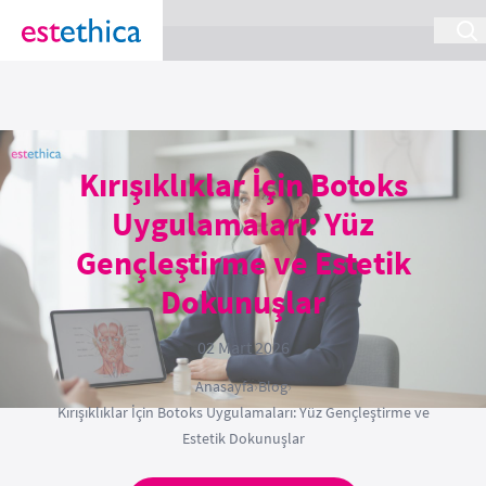
section Service {
}
Kırışıklıklar İçin Botoks
Uygulamaları: Yüz
Gençleştirme ve Estetik
Dokunuşlar
02 Mart 2026
Anasayfa
›
Blog
›
Kırışıklıklar İçin Botoks Uygulamaları: Yüz Gençleştirme ve
Estetik Dokunuşlar