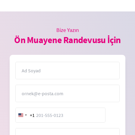
Bize Yazın
Ön Muayene Randevusu İçin
İsim
E-Posta
+1
United
States
+1
Mesaj