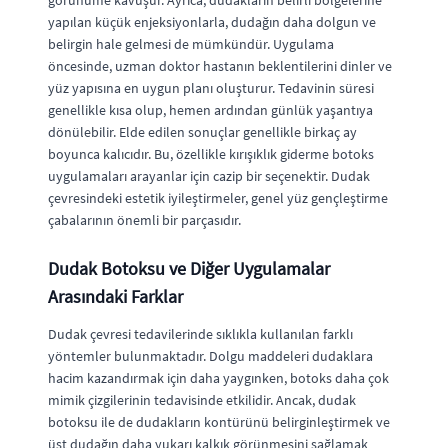
görünüme kavuşur. Ayrıca, dudakların belirli bölgelerine
yapılan küçük enjeksiyonlarla, dudağın daha dolgun ve
belirgin hale gelmesi de mümkündür. Uygulama
öncesinde, uzman doktor hastanın beklentilerini dinler ve
yüz yapısına en uygun planı oluşturur. Tedavinin süresi
genellikle kısa olup, hemen ardından günlük yaşantıya
dönülebilir. Elde edilen sonuçlar genellikle birkaç ay
boyunca kalıcıdır. Bu, özellikle kırışıklık giderme botoks
uygulamaları arayanlar için cazip bir seçenektir. Dudak
çevresindeki estetik iyileştirmeler, genel yüz gençleştirme
çabalarının önemli bir parçasıdır.
Dudak Botoksu ve Diğer Uygulamalar
Arasındaki Farklar
Dudak çevresi tedavilerinde sıklıkla kullanılan farklı
yöntemler bulunmaktadır. Dolgu maddeleri dudaklara
hacim kazandırmak için daha yaygınken, botoks daha çok
mimik çizgilerinin tedavisinde etkilidir. Ancak, dudak
botoksu ile de dudakların kontürünü belirginleştirmek ve
üst dudağın daha yukarı kalkık görünmesini sağlamak