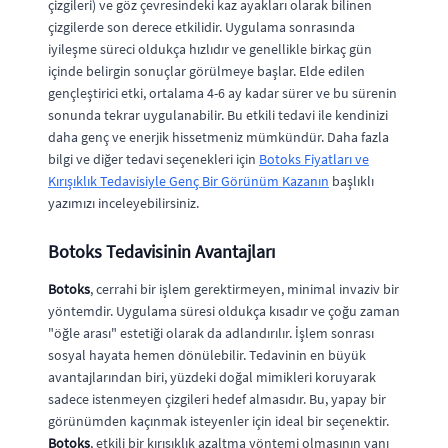
çizgileri) ve göz çevresindeki kaz ayakları olarak bilinen
çizgilerde son derece etkilidir. Uygulama sonrasında
iyileşme süreci oldukça hızlıdır ve genellikle birkaç gün
içinde belirgin sonuçlar görülmeye başlar. Elde edilen
gençleştirici etki, ortalama 4-6 ay kadar sürer ve bu sürenin
sonunda tekrar uygulanabilir. Bu etkili tedavi ile kendinizi
daha genç ve enerjik hissetmeniz mümkündür. Daha fazla
bilgi ve diğer tedavi seçenekleri için
Botoks Fiyatları ve
Kırışıklık Tedavisiyle Genç Bir Görünüm Kazanın
başlıklı
yazımızı inceleyebilirsiniz.
Botoks Tedavisinin Avantajları
Botoks
, cerrahi bir işlem gerektirmeyen, minimal invaziv bir
yöntemdir. Uygulama süresi oldukça kısadır ve çoğu zaman
"öğle arası" estetiği olarak da adlandırılır. İşlem sonrası
sosyal hayata hemen dönülebilir. Tedavinin en büyük
avantajlarından biri, yüzdeki doğal mimikleri koruyarak
sadece istenmeyen çizgileri hedef almasıdır. Bu, yapay bir
görünümden kaçınmak isteyenler için ideal bir seçenektir.
Botoks
, etkili bir kırışıklık azaltma yöntemi olmasının yanı