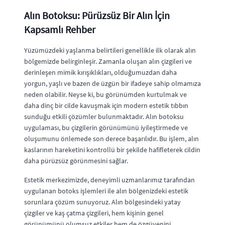
Alın Botoksu: Pürüzsüz Bir Alın İçin
Kapsamlı Rehber
Yüzümüzdeki yaşlanma belirtileri genellikle ilk olarak alın
bölgemizde belirginleşir. Zamanla oluşan alın çizgileri ve
derinleşen mimik kırışıklıkları, olduğumuzdan daha
yorgun, yaşlı ve bazen de üzgün bir ifadeye sahip olmamıza
neden olabilir. Neyse ki, bu görünümden kurtulmak ve
daha dinç bir cilde kavuşmak için modern estetik tıbbın
sunduğu etkili çözümler bulunmaktadır. Alın botoksu
uygulaması, bu çizgilerin görünümünü iyileştirmede ve
oluşumunu önlemede son derece başarılıdır. Bu işlem, alın
kaslarının hareketini kontrollü bir şekilde hafifleterek cildin
daha pürüzsüz görünmesini sağlar.
Estetik merkezimizde, deneyimli uzmanlarımız tarafından
uygulanan botoks işlemleri ile alın bölgenizdeki estetik
sorunlara çözüm sunuyoruz. Alın bölgesindeki yatay
çizgiler ve kaş çatma çizgileri, hem kişinin genel
görünümünü olumsuz etkiler hem de özgüvenini