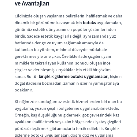
ve Avantajları
Cildinizde oluşan yaşlanma belirtilerini hafifletmek ve daha
dinamik bir görünüme kavuşmak için
botoks
uygulamaları,
günümüz estetik dünyasının en popüler çözümlerinden
biridir. Sadece estetik kaygılarla değil, aynı zamanda yüz
hatlarında denge ve uyum sağlamak amacıyla da
kullanılan bu yöntem, minimal düzeyde müdahale
gerektirmesiyle öne çıkar. Özellikle ifade çizgileri, yani
mimiklerin tekrarlayan kullanımı sonucu oluşan ince
çizgiler ve derinleşmiş kırışıklıklar için etkili bir çözüm
sunar. Bu tür
kırışıklık giderme botoks uygulamaları
, kişinin
doğal ifadesini bozmadan, zamanın izlerini yumuşatmaya
odaklanır.
Kliniğimizde sunduğumuz estetik hizmetlerden biri olan bu
uygulama, yüzün çeşitli bölgelerine uygulanabilmektedir.
Örneğin, kaş düşüklüğünü gidermek, göz çevresindeki kaz
ayaklarını hafifletmek veya alın bölgesindeki yatay çizgileri
pürüzsüzleştirmek gibi amaçlarla tercih edilebilir. Kırışıklık
giderme botoks uygulamaları, doğru doz ve uygulama