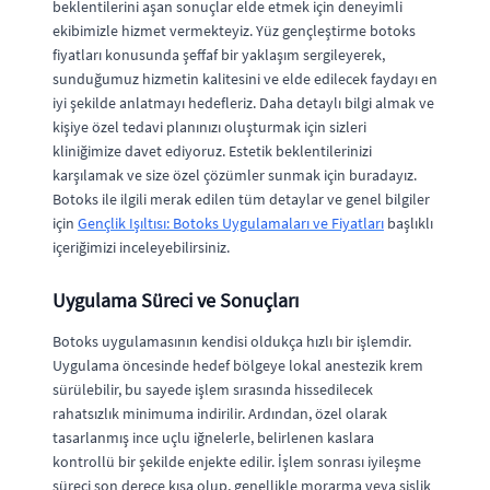
beklentilerini aşan sonuçlar elde etmek için deneyimli
ekibimizle hizmet vermekteyiz. Yüz gençleştirme botoks
fiyatları konusunda şeffaf bir yaklaşım sergileyerek,
sunduğumuz hizmetin kalitesini ve elde edilecek faydayı en
iyi şekilde anlatmayı hedefleriz. Daha detaylı bilgi almak ve
kişiye özel tedavi planınızı oluşturmak için sizleri
kliniğimize davet ediyoruz. Estetik beklentilerinizi
karşılamak ve size özel çözümler sunmak için buradayız.
Botoks ile ilgili merak edilen tüm detaylar ve genel bilgiler
için
Gençlik Işıltısı: Botoks Uygulamaları ve Fiyatları
başlıklı
içeriğimizi inceleyebilirsiniz.
Uygulama Süreci ve Sonuçları
Botoks uygulamasının kendisi oldukça hızlı bir işlemdir.
Uygulama öncesinde hedef bölgeye lokal anestezik krem
sürülebilir, bu sayede işlem sırasında hissedilecek
rahatsızlık minimuma indirilir. Ardından, özel olarak
tasarlanmış ince uçlu iğnelerle, belirlenen kaslara
kontrollü bir şekilde enjekte edilir. İşlem sonrası iyileşme
süreci son derece kısa olup, genellikle morarma veya şişlik