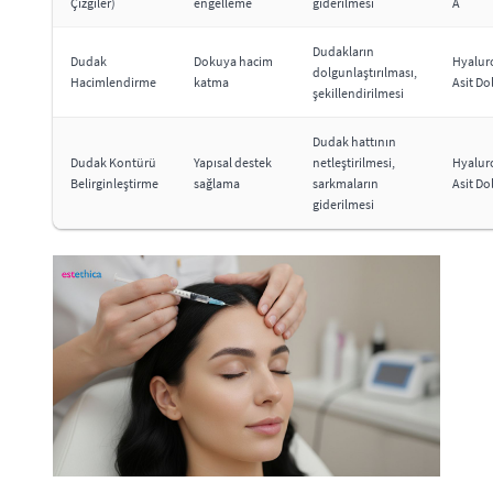
Çizgiler)
engelleme
giderilmesi
A
Dudakların
Dudak
Dokuya hacim
Hyalur
dolgunlaştırılması,
Hacimlendirme
katma
Asit Do
şekillendirilmesi
Dudak hattının
Dudak Kontürü
Yapısal destek
netleştirilmesi,
Hyalur
Belirginleştirme
sağlama
sarkmaların
Asit Do
giderilmesi