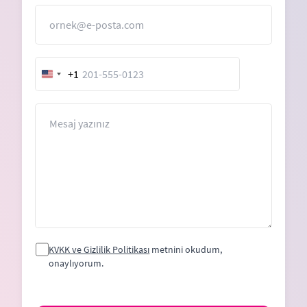
E-Posta
+1
United
States
+1
Mesaj
KVKK ve Gizlilik Politikası
metnini okudum,
onaylıyorum.