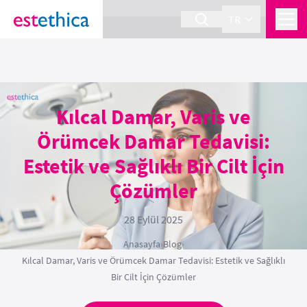
section Service {
}
TR
Kılcal Damar, Varis ve
Örümcek Damar Tedavisi:
Estetik ve Sağlıklı Bir Cilt İçin
Çözümler
28 Eylül 2025
Anasayfa
›
Blog
›
Kılcal Damar, Varis ve Örümcek Damar Tedavisi: Estetik ve Sağlıklı
Bir Cilt İçin Çözümler