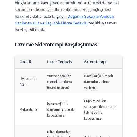
bir görünüme kavuşmanız mümkündür. Ciltteki damarsal
sorunların dışında, cildin yenilenmesi ve gençleşmesi
hakkında daha fazla bilgi için
Doğanın Gücüyle Yeniden
Canlanan Cilt ve Saç: Kök Hücre Tedavisi
başlıklı yazımızı
inceleyebilirsiniz.
Lazer ve Skleroterapi Karşılaştırması
Özellik
Lazer Tedavisi
Skleroterapi
Yüz ve bacaklar
Bacaklar (örümcek
Uygulama
(genellikle daha
damarlar ve ince
Alanı
ince damarlar)
varisler)
Enjekte edilen
Işık enerjisi ile
solüsyon ile damarın
Mekanizma
damarın ısıtılarak
tahriş edilip
kapatılması
kapatılması
Kılcal damarlar,