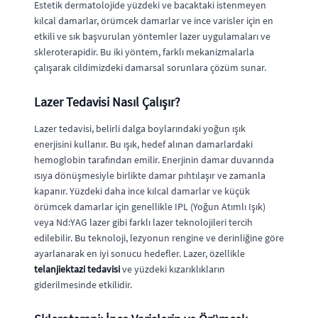
Estetik dermatolojide yüzdeki ve bacaktaki istenmeyen
kılcal damarlar, örümcek damarlar ve ince varisler için en
etkili ve sık başvurulan yöntemler lazer uygulamaları ve
skleroterapidir. Bu iki yöntem, farklı mekanizmalarla
çalışarak cildimizdeki damarsal sorunlara çözüm sunar.
Lazer Tedavisi Nasıl Çalışır?
Lazer tedavisi, belirli dalga boylarındaki yoğun ışık
enerjisini kullanır. Bu ışık, hedef alınan damarlardaki
hemoglobin tarafından emilir. Enerjinin damar duvarında
ısıya dönüşmesiyle birlikte damar pıhtılaşır ve zamanla
kapanır. Yüzdeki daha ince kılcal damarlar ve küçük
örümcek damarlar için genellikle IPL (Yoğun Atımlı Işık)
veya Nd:YAG lazer gibi farklı lazer teknolojileri tercih
edilebilir. Bu teknoloji, lezyonun rengine ve derinliğine göre
ayarlanarak en iyi sonucu hedefler. Lazer, özellikle
telanjiektazi tedavisi
ve yüzdeki kızarıklıkların
giderilmesinde etkilidir.