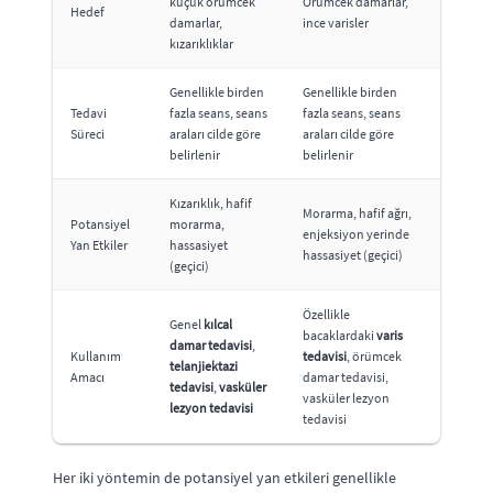
küçük örümcek
Örümcek damarlar,
Hedef
damarlar,
ince varisler
kızarıklıklar
Genellikle birden
Genellikle birden
Tedavi
fazla seans, seans
fazla seans, seans
Süreci
araları cilde göre
araları cilde göre
belirlenir
belirlenir
Kızarıklık, hafif
Morarma, hafif ağrı,
Potansiyel
morarma,
enjeksiyon yerinde
Yan Etkiler
hassasiyet
hassasiyet (geçici)
(geçici)
Özellikle
Genel
kılcal
bacaklardaki
varis
damar tedavisi
,
Kullanım
tedavisi
, örümcek
telanjiektazi
Amacı
damar tedavisi,
tedavisi
,
vasküler
vasküler lezyon
lezyon tedavisi
tedavisi
Her iki yöntemin de potansiyel yan etkileri genellikle