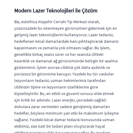
Modern Lazer Teknolojileri ile Çözüm
Biz, estethica Ataşehir Cerrahi Tıp Merkezi olarak,
yüzünüzdeki bu istenmeyen görünümleri gidermek için en
gelişmiş lazer teknolojilerini kullanıyoruz. Lazer tedavisi,
hedeflenen kılcal damarlardaki kanı pıhtılaştırarak damarın
kapanmasını ve zamanla yok olmasını sağlar. Bu işlem,
genellikle birkaç seans sürer ve her seansta ciltteki
kızarıklık ve damarsal ağ görünümünde belirgin bir azalma
gözlemlenir. İşlem sonrası cildiniz çok daha aydınlık ve
pürüzsüz bir görünüme kavuşur. Yüzdeki bu tür vasküler
lezyonların tedavisi, uzman hekimlerimiz tarafından
cildinizin tipine ve lezyonların özelliklerine göre
kişiselleştirilir. Bu, en etkili ve güvenli sonucu elde etmek
için kritik bir adımdır. Lazer enerjisi, çevredeki sağlıklı
dokulara zarar vermeden sadece genişlemiş damarları
hedefler, böylece minimum yan etki ile maksimum iyileşme
sağlanır. Yüzdeki kılcal damar tedavisi konusunda uzman
ekibimiz, size özel bir tedavi planı oluşturarak hayal
ettiğiniz pürüzsüz cilde kavuşmanızı sağlar. Bu modern