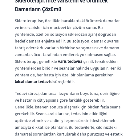
Skleroterapi: İnce Varislerin ve Örümcek
Damarların Çözümü
Skleroterapi ise, özellikle bacaklardaki örümcek damarlar
ve ince varisler için mucizevi bir çözüm sunar. Bu
yöntemde, özel bir solüsyon (sklerozan ajan) doğrudan
hedef damara enjekte edilir. Bu solüsyon, damar duvarını
tahriş ederek duvarların birbirine yapışmasını ve damarın
zamanla vücut tarafından emilerek yok olmasını sağlar.
Skleroterapi, genellikle
varis tedavisi
için ilk tercih edilen
yöntemlerden biridir ve seanslar halinde uygulanır. Her iki
yöntem de, her hasta için özel bir planlama gerektiren
kılcal damar tedavisi
süreçleridir.
Tedavi süreci, damarsal lezyonların boyutuna, derinliğine
ve hastanın cilt yapısına göre farklılık gösterebilir.
Genellikle, istenen sonuca ulaşmak için birden fazla seans
gerekebilir. Seans aralıkları ise, tedavinin etkinliğini
optimize etmek ve cildin iyileşme sürecini desteklemek
amacıyla dikkatlice planlanır. Bu tedavilerle, cildinizdeki
damarsal sorunlardan kurtularak daha pürüzsüz ve estetik