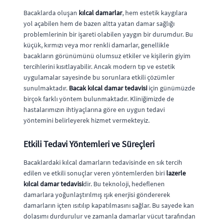
Bacaklarda oluşan
kılcal damarlar
, hem estetik kaygılara
yol açabilen hem de bazen altta yatan damar sağlığı
problemlerinin bir işareti olabilen yaygın bir durumdur. Bu
küçük, kırmızı veya mor renkli damarlar, genellikle
bacakların görünümünü olumsuz etkiler ve kişilerin giyim
tercihlerini kısıtlayabilir. Ancak modern tıp ve estetik
uygulamalar sayesinde bu sorunlara etkili çözümler
sunulmaktadır.
Bacak kılcal damar tedavisi
için günümüzde
birçok farklı yöntem bulunmaktadır. Kliniğimizde de
hastalarımızın ihtiyaçlarına göre en uygun tedavi
yöntemini belirleyerek hizmet vermekteyiz.
Etkili Tedavi Yöntemleri ve Süreçleri
Bacaklardaki kılcal damarların tedavisinde en sık tercih
edilen ve etkili sonuçlar veren yöntemlerden biri
lazerle
kılcal damar tedavisi
dir. Bu teknoloji, hedeflenen
damarlara yoğunlaştırılmış ışık enerjisi göndererek
damarların içten ısıtılıp kapatılmasını sağlar. Bu sayede kan
dolaşımı durdurulur ve zamanla damarlar vücut tarafından