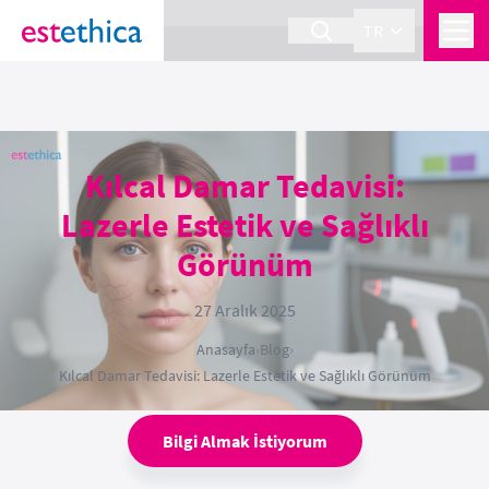
section Service {
}
TR
Kılcal Damar Tedavisi:
Lazerle Estetik ve Sağlıklı
Görünüm
27 Aralık 2025
Anasayfa
›
Blog
›
Kılcal Damar Tedavisi: Lazerle Estetik ve Sağlıklı Görünüm
Bilgi Almak İstiyorum