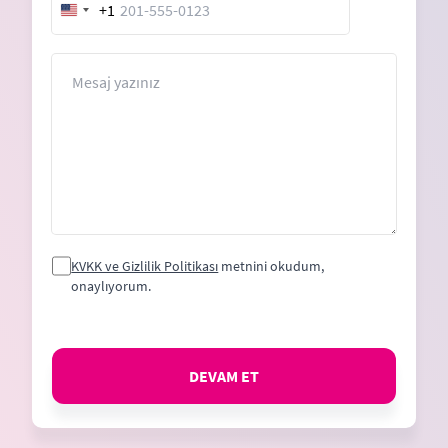
+1
United
States
+1
Mesaj
KVKK ve Gizlilik Politikası
metnini okudum,
onaylıyorum.
DEVAM ET