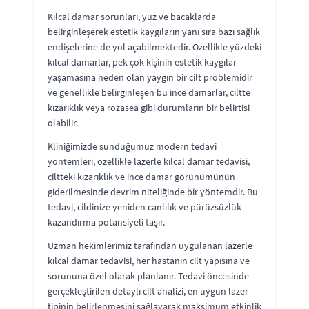
Kılcal damar sorunları, yüz ve bacaklarda
belirginleşerek estetik kaygıların yanı sıra bazı sağlık
endişelerine de yol açabilmektedir. Özellikle yüzdeki
kılcal damarlar, pek çok kişinin estetik kaygılar
yaşamasına neden olan yaygın bir cilt problemidir
ve genellikle belirginleşen bu ince damarlar, ciltte
kızarıklık veya rozasea gibi durumların bir belirtisi
olabilir.
Kliniğimizde sunduğumuz modern tedavi
yöntemleri, özellikle lazerle kılcal damar tedavisi,
ciltteki kızarıklık ve ince damar görünümünün
giderilmesinde devrim niteliğinde bir yöntemdir. Bu
tedavi, cildinize yeniden canlılık ve pürüzsüzlük
kazandırma potansiyeli taşır.
Uzman hekimlerimiz tarafından uygulanan lazerle
kılcal damar tedavisi, her hastanın cilt yapısına ve
sorununa özel olarak planlanır. Tedavi öncesinde
gerçekleştirilen detaylı cilt analizi, en uygun lazer
tipinin belirlenmesini sağlayarak maksimum etkinlik