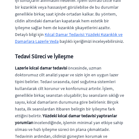
iyi sonuçların alınmasını hedefler. İşlem sonrası ciltte hafif
bir kızarıklık veya hassasiyet görülebilse de bu durumlar
genellikle birkaç saat içinde ortadan kalkar. Bu yöntem,
cildin altındaki damarları kapatarak hem estetik bir
iyileşme sağlar hem de kızarıklık şikayetlerini azaltır.
Detaylı bilgi için
Kılcal Damar Tedavisi: Yüzdeki Kızarıklık ve
Damarlara Lazerle Veda
başlıklı içeriğimizi inceleyebilirsiniz.
Tedavi Süreci ve İyileşme
Lazerle kılcal damar tedavisi
öncesinde, uzman
doktorumuz cilt analizi yapar ve sizin için en uygun lazer
tipini belirler. Tedavi sırasında, özel soğutma sistemleri
kullanılarak cilt korunur ve konforunuz artırılır. İşlem,
genellikle birkaç seanstan oluşabilir; bu seansların sıklığı ve
sayısı, kılcal damarların durumuna göre belirlenir. Birçok
hasta, ilk seanslardan itibaren belirgin bir iyileşme fark
ettiğini belirtir.
Yüzdeki kılcal damar tedavisi yaptıranlar
yorumları
incelendiğinde, işlemin minimal yan etkiye sahip
olması ve hızlı iyileşme süreci ön plana çıkmaktadır.
Tedavinin ardından, cildinizi güneşten korumak ve