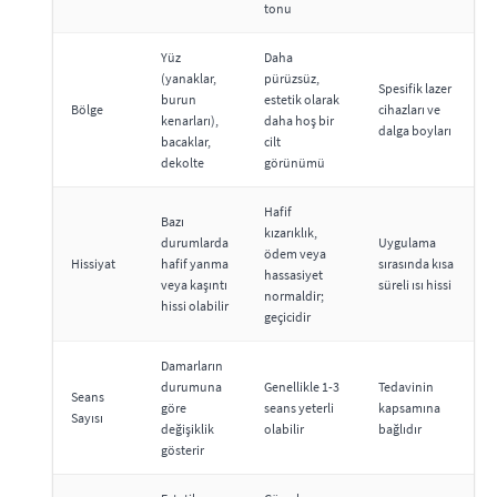
tonu
Yüz
Daha
(yanaklar,
pürüzsüz,
Spesifik lazer
burun
estetik olarak
Bölge
cihazları ve
kenarları),
daha hoş bir
dalga boyları
bacaklar,
cilt
dekolte
görünümü
Hafif
Bazı
kızarıklık,
durumlarda
Uygulama
ödem veya
Hissiyat
hafif yanma
sırasında kısa
hassasiyet
veya kaşıntı
süreli ısı hissi
normaldir;
hissi olabilir
geçicidir
Damarların
durumuna
Genellikle 1-3
Tedavinin
Seans
göre
seans yeterli
kapsamına
Sayısı
değişiklik
olabilir
bağlıdır
gösterir