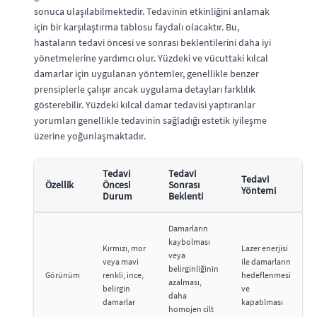
sonuca ulaşılabilmektedir. Tedavinin etkinliğini anlamak
için bir karşılaştırma tablosu faydalı olacaktır. Bu,
hastaların tedavi öncesi ve sonrası beklentilerini daha iyi
yönetmelerine yardımcı olur. Yüzdeki ve vücuttaki kılcal
damarlar için uygulanan yöntemler, genellikle benzer
prensiplerle çalışır ancak uygulama detayları farklılık
gösterebilir. Yüzdeki kılcal damar tedavisi yaptıranlar
yorumları genellikle tedavinin sağladığı estetik iyileşme
üzerine yoğunlaşmaktadır.
Tedavi
Tedavi
Tedavi
Özellik
Öncesi
Sonrası
Yöntemi
Durum
Beklenti
Damarların
kaybolması
Kırmızı, mor
Lazer enerjisi
veya
veya mavi
ile damarların
belirginliğinin
Görünüm
renkli, ince,
hedeflenmesi
azalması,
belirgin
ve
daha
damarlar
kapatılması
homojen cilt