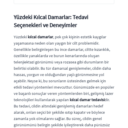
Yüzdeki Kılcal Damarlar: Tedavi
Seçenekleri ve Deneyimler
Yüzdeki
kılcal damarlar
, pek çok kişinin estetik kaygılar
yaşamasına neden olan yaygın bir cilt problemidir.
Genellikle belirginleşen bu ince damarlar, ciltte kızarıklık,
özellikle yanaklarda ve burun kenarlarında oluşan
telenjiektazi görünümü veya rozasea gibi durumların bir
belirtisi olabilir. Bu tür damarsal genişlemeler, cildin daha
hassas, yorgun ve olduğundan yaşlı görünmesine yol
açabilir. Neyse ki, bu sorunların üstesinden gelmek için
etkili tedavi yöntemleri mevcuttur. Günümüzde en popüler
ve başarılı sonuçlar veren yöntemlerden biri, gelişmiş lazer
teknolojileri kullanılarak yapılan
kılcal damar tedavisi
dir.
Bu tedavi, cildin altındaki genişlemiş damarları hedef
alarak, onları seçici bir şekilde ısıtıp kapatır ve böylece
zamanla yok olmalarını sağlar. Bu süreç, cildin genel
görünümünü belirgin şekilde iyileştirerek daha pürüzsüz