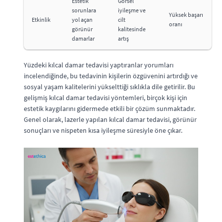
Estetik
Görsel
sorunlara
iyileşme ve
Yüksek başarı
Etkinlik
yol açan
cilt
oranı
görünür
kalitesinde
damarlar
artış
Yüzdeki kılcal damar tedavisi yaptıranlar yorumları
incelendiğinde, bu tedavinin kişilerin özgüvenini artırdığı ve
sosyal yaşam kalitelerini yükselttiği sıklıkla dile getirilir. Bu
gelişmiş kılcal damar tedavisi yöntemleri, birçok kişi için
estetik kaygılarını gidermede etkili bir çözüm sunmaktadır.
Genel olarak, lazerle yapılan kılcal damar tedavisi, görünür
sonuçları ve nispeten kısa iyileşme süresiyle öne çıkar.