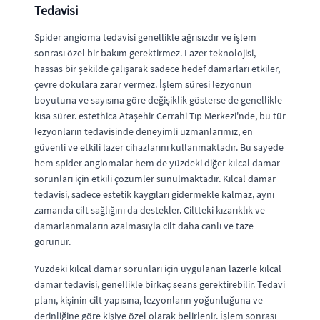
Tedavisi
Spider angioma tedavisi genellikle ağrısızdır ve işlem
sonrası özel bir bakım gerektirmez. Lazer teknolojisi,
hassas bir şekilde çalışarak sadece hedef damarları etkiler,
çevre dokulara zarar vermez. İşlem süresi lezyonun
boyutuna ve sayısına göre değişiklik gösterse de genellikle
kısa sürer. estethica Ataşehir Cerrahi Tıp Merkezi'nde, bu tür
lezyonların tedavisinde deneyimli uzmanlarımız, en
güvenli ve etkili lazer cihazlarını kullanmaktadır. Bu sayede
hem spider angiomalar hem de yüzdeki diğer kılcal damar
sorunları için etkili çözümler sunulmaktadır. Kılcal damar
tedavisi, sadece estetik kaygıları gidermekle kalmaz, aynı
zamanda cilt sağlığını da destekler. Ciltteki kızarıklık ve
damarlanmaların azalmasıyla cilt daha canlı ve taze
görünür.
Yüzdeki kılcal damar sorunları için uygulanan lazerle kılcal
damar tedavisi, genellikle birkaç seans gerektirebilir. Tedavi
planı, kişinin cilt yapısına, lezyonların yoğunluğuna ve
derinliğine göre kişiye özel olarak belirlenir. İşlem sonrası