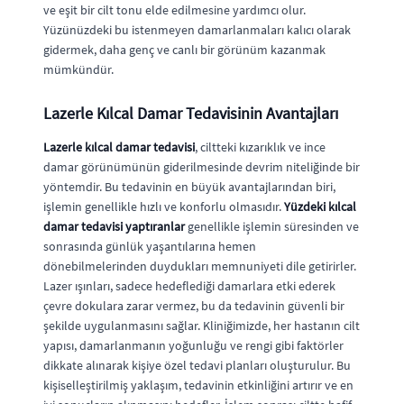
ve eşit bir cilt tonu elde edilmesine yardımcı olur.
Yüzünüzdeki bu istenmeyen damarlanmaları kalıcı olarak
gidermek, daha genç ve canlı bir görünüm kazanmak
mümkündür.
Lazerle Kılcal Damar Tedavisinin Avantajları
Lazerle kılcal damar tedavisi
, ciltteki kızarıklık ve ince
damar görünümünün giderilmesinde devrim niteliğinde bir
yöntemdir. Bu tedavinin en büyük avantajlarından biri,
işlemin genellikle hızlı ve konforlu olmasıdır.
Yüzdeki kılcal
damar tedavisi yaptıranlar
genellikle işlemin süresinden ve
sonrasında günlük yaşantılarına hemen
dönebilmelerinden duydukları memnuniyeti dile getirirler.
Lazer ışınları, sadece hedeflediği damarlara etki ederek
çevre dokulara zarar vermez, bu da tedavinin güvenli bir
şekilde uygulanmasını sağlar. Kliniğimizde, her hastanın cilt
yapısı, damarlanmanın yoğunluğu ve rengi gibi faktörler
dikkate alınarak kişiye özel tedavi planları oluşturulur. Bu
kişiselleştirilmiş yaklaşım, tedavinin etkinliğini artırır ve en