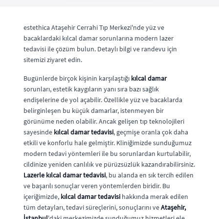
estethica Ataşehir Cerrahi Tıp Merkezi'nde yüz ve
bacaklardaki kılcal damar sorunlarına modern lazer
tedavisi ile çözüm bulun. Detaylı bilgi ve randevu için
sitemizi ziyaret edin.
Bugünlerde birçok kişinin karşılaştığı
kılcal damar
sorunları, estetik kaygıların yanı sıra bazı sağlık
endişelerine de yol açabilir. Özellikle yüz ve bacaklarda
belirginleşen bu küçük damarlar, istenmeyen bir
görünüme neden olabilir. Ancak gelişen tıp teknolojileri
sayesinde
kılcal damar tedavisi
, geçmişe oranla çok daha
etkili ve konforlu hale gelmiştir. Kliniğimizde sunduğumuz
modern tedavi yöntemleri ile bu sorunlardan kurtulabilir,
cildinize yeniden canlılık ve pürüzsüzlük kazandırabilirsiniz.
Lazerle kılcal damar tedavisi
, bu alanda en sık tercih edilen
ve başarılı sonuçlar veren yöntemlerden biridir. Bu
içeriğimizde,
kılcal damar tedavisi
hakkında merak edilen
tüm detayları, tedavi süreçlerini, sonuçlarını ve
Ataşehir,
İstanbul
'daki merkezimizde sunduğumuz hizmetleri ele