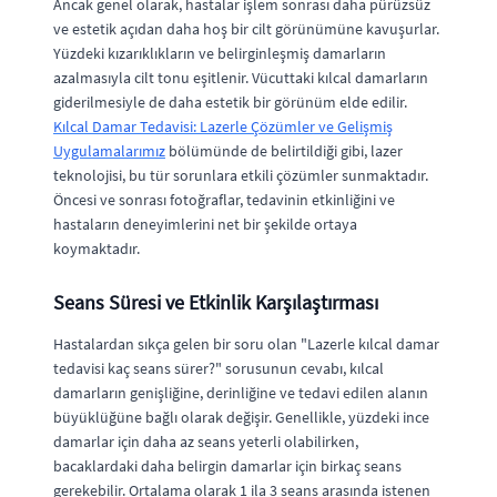
Ancak genel olarak, hastalar işlem sonrası daha pürüzsüz
ve estetik açıdan daha hoş bir cilt görünümüne kavuşurlar.
Yüzdeki kızarıklıkların ve belirginleşmiş damarların
azalmasıyla cilt tonu eşitlenir. Vücuttaki kılcal damarların
giderilmesiyle de daha estetik bir görünüm elde edilir.
Kılcal Damar Tedavisi: Lazerle Çözümler ve Gelişmiş
Uygulamalarımız
bölümünde de belirtildiği gibi, lazer
teknolojisi, bu tür sorunlara etkili çözümler sunmaktadır.
Öncesi ve sonrası fotoğraflar, tedavinin etkinliğini ve
hastaların deneyimlerini net bir şekilde ortaya
koymaktadır.
Seans Süresi ve Etkinlik Karşılaştırması
Hastalardan sıkça gelen bir soru olan "Lazerle kılcal damar
tedavisi kaç seans sürer?" sorusunun cevabı, kılcal
damarların genişliğine, derinliğine ve tedavi edilen alanın
büyüklüğüne bağlı olarak değişir. Genellikle, yüzdeki ince
damarlar için daha az seans yeterli olabilirken,
bacaklardaki daha belirgin damarlar için birkaç seans
gerekebilir. Ortalama olarak 1 ila 3 seans arasında istenen