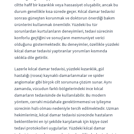
ciltte hafif bir kızarıklık veya hassasiyet oluşabilir, ancak bu
durum genellikle kısa sürede geçer. Kılcal damar tedavisi
sonrası güneşten korunmak ve doktorun önerdiği bakım
ürünlerini kullanmak önemlidir. Yüzdeki bu tür
sorunlardan kurtulanların deneyimleri, tedavi sürecinin
konforlu geçtiğini ve sonuçların memnuniyet verici
olduğunu göstermektedir. Bu deneyimler, özellikle yüzdeki
kılcal damar tedavisi yaptıranlar yorumları kısmında
sıklıkla dile getirilir.
Lazerle kılcal damar tedavisi, yüzdeki kızarıklık, gül
hastalığı (rosea) kaynaklı damarlanmalar ve spider
angiomalar gibi birçok cilt sorununa çözüm sunar. Aynı
zamanda, vücudun farklı bölgelerindeki ince kılcal
damarların tedavisinde de kullanılabilir. Bu modern
yöntem, cerrahi müdahale gerektirmemesi ve iyileşme
sürecinin hızlı olması nedeniyle tercih edilmektedir. Uzman
hekimlerimiz, kılcal damar tedavisi sürecinde hastaların
beklentilerini en iyi şekilde karşılamak için kişiye özel
tedavi protokolleri uygularlar. Yüzdeki kılcal damar