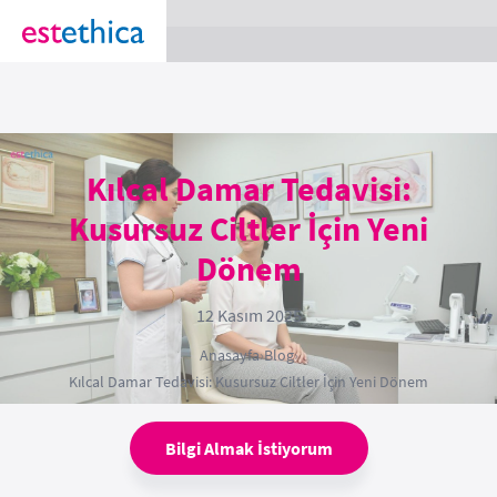
section Service {
}
Kılcal Damar Tedavisi:
Kusursuz Ciltler İçin Yeni
Dönem
12 Kasım 2025
Anasayfa
›
Blog
›
Kılcal Damar Tedavisi: Kusursuz Ciltler İçin Yeni Dönem
Bilgi Almak İstiyorum