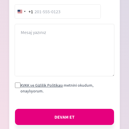
+1
United
States
+1
Mesaj
KVKK ve Gizlilik Politikası
metnini okudum,
onaylıyorum.
DEVAM ET