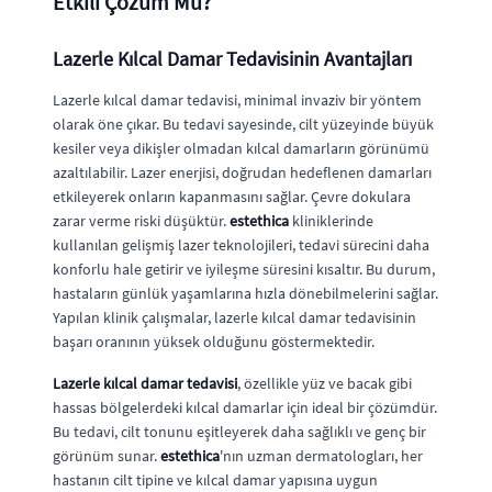
Etkili Çözüm Mü?
Lazerle Kılcal Damar Tedavisinin Avantajları
Lazerle kılcal damar tedavisi, minimal invaziv bir yöntem
olarak öne çıkar. Bu tedavi sayesinde, cilt yüzeyinde büyük
kesiler veya dikişler olmadan kılcal damarların görünümü
azaltılabilir. Lazer enerjisi, doğrudan hedeflenen damarları
etkileyerek onların kapanmasını sağlar. Çevre dokulara
zarar verme riski düşüktür.
estethica
kliniklerinde
kullanılan gelişmiş lazer teknolojileri, tedavi sürecini daha
konforlu hale getirir ve iyileşme süresini kısaltır. Bu durum,
hastaların günlük yaşamlarına hızla dönebilmelerini sağlar.
Yapılan klinik çalışmalar, lazerle kılcal damar tedavisinin
başarı oranının yüksek olduğunu göstermektedir.
Lazerle kılcal damar tedavisi
, özellikle yüz ve bacak gibi
hassas bölgelerdeki kılcal damarlar için ideal bir çözümdür.
Bu tedavi, cilt tonunu eşitleyerek daha sağlıklı ve genç bir
görünüm sunar.
estethica
'nın uzman dermatologları, her
hastanın cilt tipine ve kılcal damar yapısına uygun