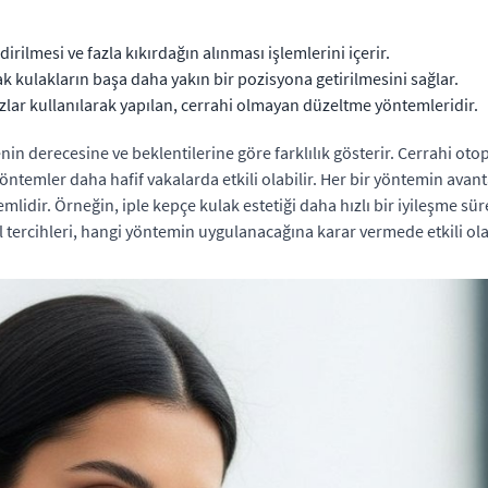
rilmesi ve fazla kıkırdağın alınması işlemlerini içerir.
ak kulakların başa daha yakın bir pozisyona getirilmesini sağlar.
lar kullanılarak yapılan, cerrahi olmayan düzeltme yöntemleridir.
in derecesine ve beklentilerine göre farklılık gösterir. Cerrahi otop
 yöntemler daha hafif vakalarda etkili olabilir. Her bir yöntemin ava
mlidir. Örneğin, iple kepçe kulak estetiği daha hızlı bir iyileşme sü
el tercihleri, hangi yöntemin uygulanacağına karar vermede etkili ola