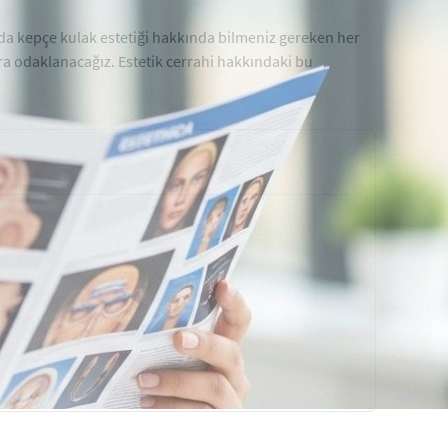
zıda kepçe kulak estetiği hakkında bilmeniz gereken her
ara odaklanacağız. Estetik cerrahi hakkındaki bu