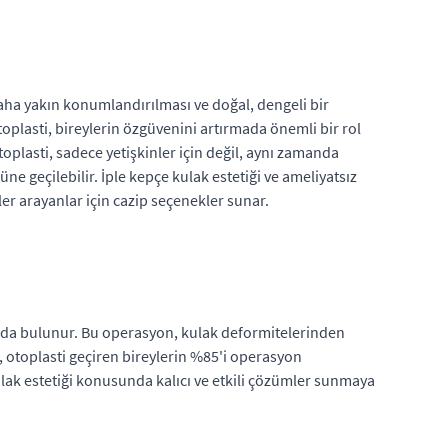
daha yakın konumlandırılması ve doğal, dengeli bir
plasti, bireylerin özgüvenini artırmada önemli bir rol
toplasti, sadece yetişkinler için değil, aynı zamanda
 geçilebilir. İple kepçe kulak estetiği ve ameliyatsız
ler arayanlar için cazip seçenekler sunar.
atkıda bulunur. Bu operasyon, kulak deformitelerinden
e, otoplasti geçiren bireylerin %85'i operasyon
ulak estetiği konusunda kalıcı ve etkili çözümler sunmaya