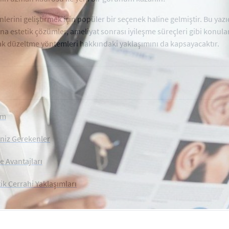
nlerini geliştirmek için popüler bir seçenek haline gelmiştir. Bu ya
ına estetik çözümler, ameliyat sonrası iyileşme süreçleri gibi konul
kulak düzeltme yöntemleri hakkındaki yaklaşımını da kapsayacaktır.
üm
eniz Gerekenler
e Avantajları
ik Cerrahi Yaklaşımları