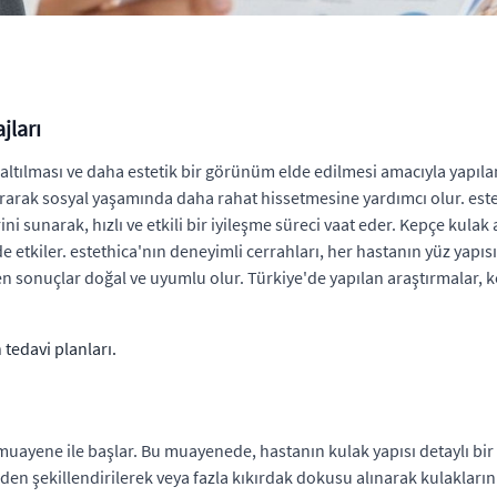
jları
azaltılması ve daha estetik bir görünüm elde edilmesi amacıyla yapıla
artırarak sosyal yaşamında daha rahat hissetmesine yardımcı olur. e
ini sunarak, hızlı ve etkili bir iyileşme süreci vaat eder. Kepçe kula
etkiler. estethica'nın deneyimli cerrahları, her hastanın yüz yapısın
len sonuçlar doğal ve uyumlu olur. Türkiye'de yapılan araştırmalar, 
tedavi planları.
muayene ile başlar. Bu muayenede, hastanın kulak yapısı detaylı bir ş
iden şekillendirilerek veya fazla kıkırdak dokusu alınarak kulakları