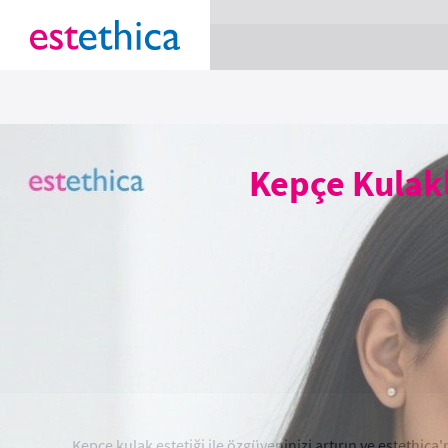
section Service {
}
Kepçe Kulakl
Kepçe kulak estetiği ile özgüveninizi artırın ve estethi