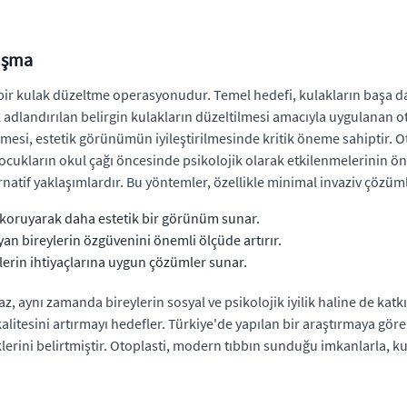
vuşma
n bir kulak düzeltme operasyonudur. Temel hedefi, kulakların başa 
dlandırılan belirgin kulakların düzeltilmesi amacıyla uygulanan oto
rilmesi, estetik görünümün iyileştirilmesinde kritik öneme sahiptir. O
ukların okul çağı öncesinde psikolojik olarak etkilenmelerinin önüne
ternatif yaklaşımlardır. Bu yöntemler, özellikle minimal invaziv çözüm
ı koruyarak daha estetik bir görünüm sunar.
ireylerin özgüvenini önemli ölçüde artırır.
eylerin ihtiyaçlarına uygun çözümler sunar.
maz, aynı zamanda bireylerin sosyal ve psikolojik iyilik haline de k
alitesini artırmayı hedefler. Türkiye'de yapılan bir araştırmaya gör
lerini belirtmiştir. Otoplasti, modern tıbbın sunduğu imkanlarla, k