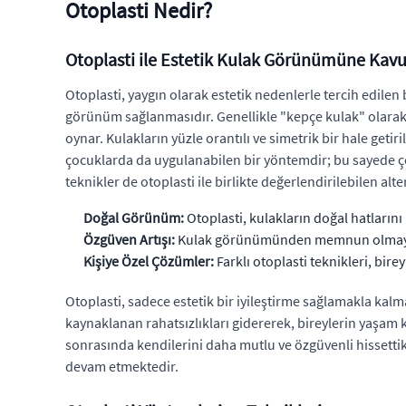
Otoplasti Nedir?
Otoplasti ile Estetik Kulak Görünümüne Ka
Otoplasti, yaygın olarak estetik nedenlerle tercih edile
görünüm sağlanmasıdır. Genellikle "kepçe kulak" olarak a
oynar. Kulakların yüzle orantılı ve simetrik bir hale geti
çocuklarda da uygulanabilen bir yöntemdir; bu sayede çoc
teknikler de otoplasti ile birlikte değerlendirilebilen al
Doğal Görünüm:
Otoplasti, kulakların doğal hatların
Özgüven Artışı:
Kulak görünümünden memnun olmayan b
Kişiye Özel Çözümler:
Farklı otoplasti teknikleri, bir
Otoplasti, sadece estetik bir iyileştirme sağlamakla kal
kaynaklanan rahatsızlıkları gidererek, bireylerin yaşam k
sonrasında kendilerini daha mutlu ve özgüvenli hissettik
devam etmektedir.