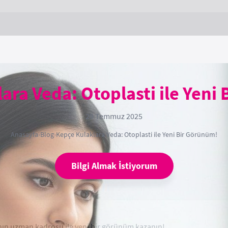
ara Veda: Otoplasti ile Yeni
29 Temmuz 2025
Anasayfa
›
Blog
›
Kepçe Kulaklara Veda: Otoplasti ile Yeni Bir Görünüm!
Bilgi Almak İstiyorum
ca'nın uzman kadrosu ile yeni bir görünüm kazanın!