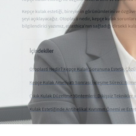
Kepçe kulak estetiği, bireylerin görünümlerini ve özgüve
şeyi açıklayacağız. Otoplasti nedir, kepçe kulak sorunlar
bilgilendirici yazımız, estethica'nın sağladığı dirsekli 
İçindekiler
Otoplasti Nedir? Kepçe Kulak Sorununa Estetik Çöz
Kepçe Kulak Ameliyatı Sonrası İyileşme Süreci: Bilm
Çıkık Kulak Düzeltme Yöntemleri: Dikişsiz Teknikler v
Kulak Estetiğinde Antihelikal Kıvrımın Önemi ve Estet