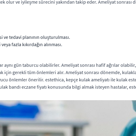
ek olur ve iyileşme sürecini yakından takip eder. Ameliyat sonrası 
i ve tedavi planının oluşturulması.
 veya fazla kıkırdağın alınması.
 aynı gün taburcu olabilirler. Ameliyat sonrası hafif ağrılar olabilir, 
ak için gerekli tüm önlemleri alır. Ameliyat sonrası dönemde, kulakl
cu önlemler önerilir. estethica, kepçe kulak ameliyatı ile kulak es
lak bandı eczane fiyatı konusunda bilgi almak isteyen hastalar, estet