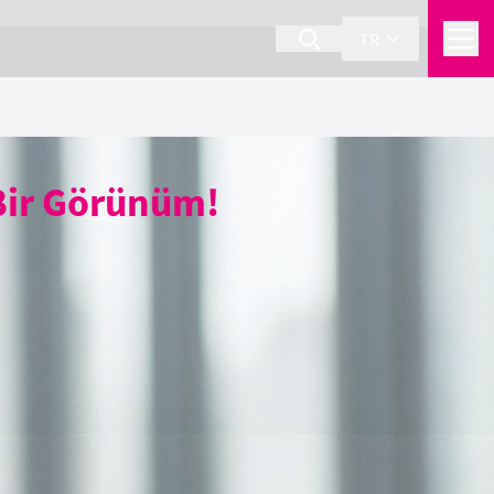
TR
 Bir Görünüm!