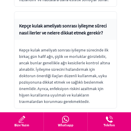
Kepçe kulak ameliyatı sonrası iyileşme süreci
nasıl ilerler ve nelere dikkat etmek gerekir?
Kepçe kulak ameliyatı sonrası iyileşme sürecinde ilk
birkaç gün hafif ağrı, şişlik ve morluklar görülebilir,
ancak bunlar genellikle ağrı kesicilerle kontrol altına
alınabilir. İyileşme sürecini hızlandırmak için
doktorun önerdiği ilaçları düzenli kullanmak, uyku
pozisyonuna dikkat etmek ve sağlıklı beslenmek
önemlidir. Ayrıca, enfeksiyon riskini azaltmak için
hijyen kurallarına uyulmalı ve kulakların
travmalardan korunması gerekmektedir.
Bize Yazın
Whatsapp
Telefon
Kulak kepçesi düzeltme operasyonu (Otoplasti)