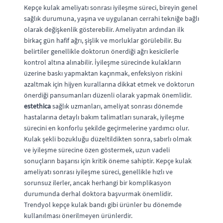
Kepçe kulak ameliyatı sonrası iyileşme süreci, bireyin genel
sağlık durumuna, yaşına ve uygulanan cerrahi tekniğe bağlı
olarak değişkenlik gösterebilir. Ameliyatın ardından ilk
birkaç gün hafif ağrı, şişlik ve morluklar görülebilir. Bu
belirtiler genellikle doktorun önerdiği ağrı kesicilerle
kontrol altına alınabilir. İyileşme sürecinde kulakların
üzerine baskı yapmaktan kaçınmak, enfeksiyon riskini
azaltmak için hijyen kurallarına dikkat etmek ve doktorun
önerdiği pansumanları düzenli olarak yapmak önemlidir.
estethica
sağlık uzmanları, ameliyat sonrası dönemde
hastalarına detaylı bakım talimatları sunarak, iyileşme
sürecini en konforlu şekilde geçirmelerine yardımcı olur.
Kulak şekli bozukluğu düzeltildikten sonra, sabırlı olmak
ve iyileşme sürecine özen göstermek, uzun vadeli
sonuçların başarısı için kritik öneme sahiptir. Kepçe kulak
ameliyatı sonrası iyileşme süreci, genellikle hızlı ve
sorunsuz ilerler, ancak herhangi bir komplikasyon
durumunda derhal doktora başvurmak önemlidir.
Trendyol kepçe kulak bandı gibi ürünler bu dönemde
kullanılması önerilmeyen ürünlerdir.