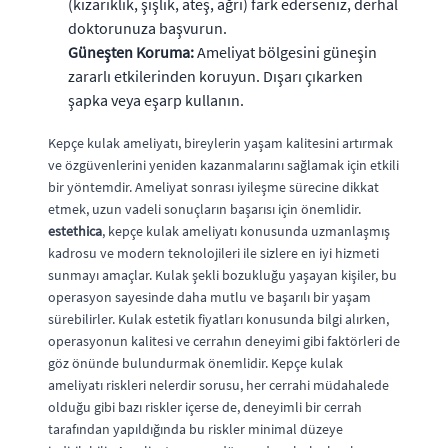
(kızarıklık, şişlik, ateş, ağrı) fark ederseniz, derhal
doktorunuza başvurun.
Güneşten Koruma:
Ameliyat bölgesini güneşin
zararlı etkilerinden koruyun. Dışarı çıkarken
şapka veya eşarp kullanın.
Kepçe kulak ameliyatı, bireylerin yaşam kalitesini artırmak
ve özgüvenlerini yeniden kazanmalarını sağlamak için etkili
bir yöntemdir. Ameliyat sonrası iyileşme sürecine dikkat
etmek, uzun vadeli sonuçların başarısı için önemlidir.
estethica
, kepçe kulak ameliyatı konusunda uzmanlaşmış
kadrosu ve modern teknolojileri ile sizlere en iyi hizmeti
sunmayı amaçlar. Kulak şekli bozukluğu yaşayan kişiler, bu
operasyon sayesinde daha mutlu ve başarılı bir yaşam
sürebilirler. Kulak estetik fiyatları konusunda bilgi alırken,
operasyonun kalitesi ve cerrahın deneyimi gibi faktörleri de
göz önünde bulundurmak önemlidir. Kepçe kulak
ameliyatı riskleri nelerdir sorusu, her cerrahi müdahalede
olduğu gibi bazı riskler içerse de, deneyimli bir cerrah
tarafından yapıldığında bu riskler minimal düzeye