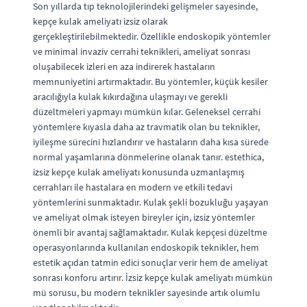
Son yıllarda tıp teknolojilerindeki gelişmeler sayesinde,
kepçe kulak ameliyatı izsiz olarak
gerçekleştirilebilmektedir. Özellikle endoskopik yöntemler
ve minimal invaziv cerrahi teknikleri, ameliyat sonrası
oluşabilecek izleri en aza indirerek hastaların
memnuniyetini artırmaktadır. Bu yöntemler, küçük kesiler
aracılığıyla kulak kıkırdağına ulaşmayı ve gerekli
düzeltmeleri yapmayı mümkün kılar. Geleneksel cerrahi
yöntemlere kıyasla daha az travmatik olan bu teknikler,
iyileşme sürecini hızlandırır ve hastaların daha kısa sürede
normal yaşamlarına dönmelerine olanak tanır. estethica,
izsiz kepçe kulak ameliyatı konusunda uzmanlaşmış
cerrahları ile hastalara en modern ve etkili tedavi
yöntemlerini sunmaktadır. Kulak şekli bozukluğu yaşayan
ve ameliyat olmak isteyen bireyler için, izsiz yöntemler
önemli bir avantaj sağlamaktadır. Kulak kepçesi düzeltme
operasyonlarında kullanılan endoskopik teknikler, hem
estetik açıdan tatmin edici sonuçlar verir hem de ameliyat
sonrası konforu artırır. İzsiz kepçe kulak ameliyatı mümkün
mü sorusu, bu modern teknikler sayesinde artık olumlu