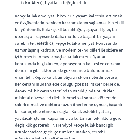
teknikleri), fiyatları değiştirebilir.
Kepçe kulak ameliyatı, bireylerin yaşam kalitesini artırmak
ve özgüvenlerini yeniden kazanmalarını sağlamak için etkili
bir yöntemdir. Kulak şekli bozukluğu yaşayan kişiler, bu
operasyon sayesinde daha mutlu ve başarılı bir yaşam
sürebilirler.
estethica
, kepçe kulak ameliyatı konusunda
uzmanlaşmış kadrosu ve modern teknolojileri ile sizlere en
iyi hizmeti sunmayı amaçlar. Kulak estetik fiyatları
konusunda bilgi alırken, operasyonun kalitesi ve cerrahın
deneyimi gibi faktörleri de göz önünde bulundurmak
önemlidir. Kepçe kulak ameliyatı riskleri nelerdir sorusu,
her cerrahi müdahalede olduğu gibi bazı riskler içerse de,
deneyimli bir cerrah tarafından yapıldığında bu riskler
minimal düzeye indirilebilir. Ameliyat sonrası dönemde
sabırlı olmak ve doktorunuzun önerilerine uymak, başarılı
bir sonuç elde etmenizi sağlar. Kulak estetik fiyatları,
yapılacak işlemin kapsamına ve kullanılan tekniklere göre
değişiklik gösterebilir. Trendyol kepçe kulak bandı gibi
ürünler sadece geçici çözümler sunarken, cerrahi
müdahale kalıcı bir çözüm sağlar.