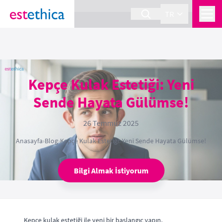
section Service {
}
TR
Kepçe Kulak Estetiği: Yeni
Sende Hayata Gülümse!
26 Temmuz 2025
Anasayfa
›
Blog
›
Kepçe Kulak Estetiği: Yeni Sende Hayata Gülümse!
Bilgi Almak İstiyorum
Kepçe kulak estetiği ile yeni bir başlangıç yapın.