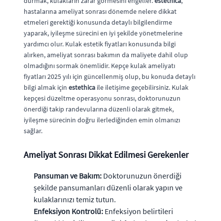
durmak, kulakların zarar görmesini engeller.
estethica
,
hastalarına ameliyat sonrası dönemde nelere dikkat
etmeleri gerektiği konusunda detaylı bilgilendirme
yaparak, iyileşme sürecini en iyi şekilde yönetmelerine
yardımcı olur. Kulak estetik fiyatları konusunda bilgi
alırken, ameliyat sonrası bakımın da maliyete dahil olup
olmadığını sormak önemlidir. Kepçe kulak ameliyatı
fiyatları 2025 yılı için güncellenmiş olup, bu konuda detaylı
bilgi almak için
estethica
ile iletişime geçebilirsiniz. Kulak
kepçesi düzeltme operasyonu sonrası, doktorunuzun
önerdiği takip randevularına düzenli olarak gitmek,
iyileşme sürecinin doğru ilerlediğinden emin olmanızı
sağlar.
Ameliyat Sonrası Dikkat Edilmesi Gerekenler
Pansuman ve Bakım:
Doktorunuzun önerdiği
şekilde pansumanları düzenli olarak yapın ve
kulaklarınızı temiz tutun.
Enfeksiyon Kontrolü:
Enfeksiyon belirtileri