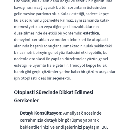
Otoplasti, kulakların daha doğal ve estetik bir görünüme
kavuşmasını sağlayarak bu tür sorunların üstesinden
gelinmesine yardımcı olur. Kulak estetiği, sadece kepçe
kulak sorununu çözmekle kalmaz, aynı zamanda kulak
memesi yırtıkları veya diğer şekil bozukluklarının
düzeltilmesinde de etkili bir yöntemdir.
estethica
,
deneyimli cerrahları ve modern teknikleri ile otoplasti
alanında başarılı sonuçlar sunmaktadır. Kulak şeklindeki
bir asimetri, bireyin genel yüz ifadesini etkileyebilir, bu
nedenle otoplasti ile yapılan düzeltmeler yüzün genel
estetiği ile uyumlu hale getirilir. Trendyol kepçe kulak
bandı gibi geçici çözümler yerine kalıcı bir çözüm arayanlar
için otoplasti ideal bir seçenektir.
Otoplasti Sürecinde Dikkat Edilmesi
Gerekenler
Detaylı Konsültasyon:
Ameliyat öncesinde
cerrahınızla detaylı bir görüşme yaparak
beklentilerinizi ve endişelerinizi paylaşın. Bu,