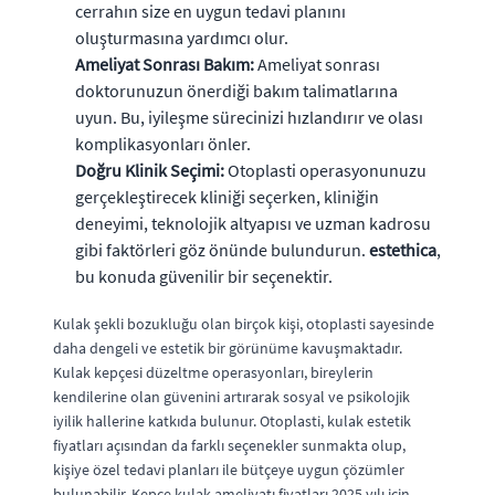
cerrahın size en uygun tedavi planını
oluşturmasına yardımcı olur.
Ameliyat Sonrası Bakım:
Ameliyat sonrası
doktorunuzun önerdiği bakım talimatlarına
uyun. Bu, iyileşme sürecinizi hızlandırır ve olası
komplikasyonları önler.
Doğru Klinik Seçimi:
Otoplasti operasyonunuzu
gerçekleştirecek kliniği seçerken, kliniğin
deneyimi, teknolojik altyapısı ve uzman kadrosu
gibi faktörleri göz önünde bulundurun.
estethica
,
bu konuda güvenilir bir seçenektir.
Kulak şekli bozukluğu olan birçok kişi, otoplasti sayesinde
daha dengeli ve estetik bir görünüme kavuşmaktadır.
Kulak kepçesi düzeltme operasyonları, bireylerin
kendilerine olan güvenini artırarak sosyal ve psikolojik
iyilik hallerine katkıda bulunur. Otoplasti, kulak estetik
fiyatları açısından da farklı seçenekler sunmakta olup,
kişiye özel tedavi planları ile bütçeye uygun çözümler
bulunabilir. Kepçe kulak ameliyatı fiyatları 2025 yılı için