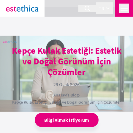
section Service {
}
TR
Kepçe Kulak Estetiği: Estetik
ve Doğal Görünüm İçin
Çözümler
29 Ocak 2026
Anasayfa
›
Blog
›
Kepçe Kulak Estetiği: Estetik ve Doğal Görünüm İçin Çözümler
Bilgi Almak İstiyorum