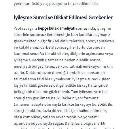
yerine sırt üstü yatış pozisyonu tercih edilmelidir.
İyileşme Süreci ve Dikkat Edilmesi Gerekenler
Yaptıracağınız
kepçe kulak ameliyatı
sonrasında, iyileşme
sürecinin sorunsuz ilerlemesi için bazı kurallara uymanız
gerekmektedir. Ağır fiziksel aktivitelerden, spor yapmaktan
ve kulaklarınızı darbe alabileceği her türlü durumdan
kaçınmalısınız. Bu tür aktiviteler, dikişlerin açılmasına veya
iyileşme sürecinin uzamasına neden olabilir. Ayrıca,
ameliyatlı bölgeyi temiz ve kuru tutmak enfeksiyon riskini
azaltır. Doktorunuzun önerdiği temizlik ve pansuman
talimatlarına titizlikle uymalısınız. İyileşme süreci kişiden
kişiye farklılık gösterse de, genellikle birkaç hafta içinde
belirgin bir düzelme gözlemlenir. Tam iyileşme ve nihai
sonuçların görülmesi ise, kulakların yeni formuna
tamamen adapte olmasıyla birlikte birkaç ayı bulabilir. Bu
süreçte doktorunuzla düzenli iletişim halinde olmanız,
olası komplikasyonların erken teşhisi ve yönetimi
açısından büyük fayda sağlar. Daha fazla bilgi ve farklı