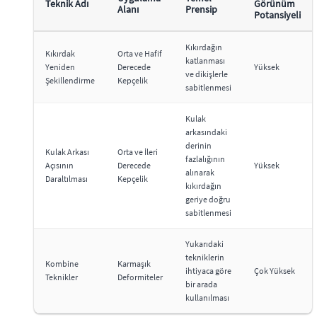
Teknik Adı
Görünüm
Alanı
Prensip
Potansiyeli
Kıkırdağın
Kıkırdak
Orta ve Hafif
katlanması
Yeniden
Derecede
Yüksek
ve dikişlerle
Şekillendirme
Kepçelik
sabitlenmesi
Kulak
arkasındaki
derinin
Kulak Arkası
Orta ve İleri
fazlalığının
Açısının
Derecede
Yüksek
alınarak
Daraltılması
Kepçelik
kıkırdağın
geriye doğru
sabitlenmesi
Yukarıdaki
tekniklerin
Kombine
Karmaşık
ihtiyaca göre
Çok Yüksek
Teknikler
Deformiteler
bir arada
kullanılması