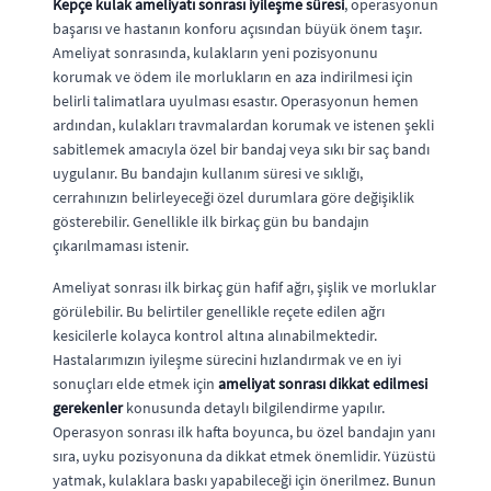
Kepçe kulak ameliyatı sonrası iyileşme süresi
, operasyonun
başarısı ve hastanın konforu açısından büyük önem taşır.
Ameliyat sonrasında, kulakların yeni pozisyonunu
korumak ve ödem ile morlukların en aza indirilmesi için
belirli talimatlara uyulması esastır. Operasyonun hemen
ardından, kulakları travmalardan korumak ve istenen şekli
sabitlemek amacıyla özel bir bandaj veya sıkı bir saç bandı
uygulanır. Bu bandajın kullanım süresi ve sıklığı,
cerrahınızın belirleyeceği özel durumlara göre değişiklik
gösterebilir. Genellikle ilk birkaç gün bu bandajın
çıkarılmaması istenir.
Ameliyat sonrası ilk birkaç gün hafif ağrı, şişlik ve morluklar
görülebilir. Bu belirtiler genellikle reçete edilen ağrı
kesicilerle kolayca kontrol altına alınabilmektedir.
Hastalarımızın iyileşme sürecini hızlandırmak ve en iyi
sonuçları elde etmek için
ameliyat sonrası dikkat edilmesi
gerekenler
konusunda detaylı bilgilendirme yapılır.
Operasyon sonrası ilk hafta boyunca, bu özel bandajın yanı
sıra, uyku pozisyonuna da dikkat etmek önemlidir. Yüzüstü
yatmak, kulaklara baskı yapabileceği için önerilmez. Bunun