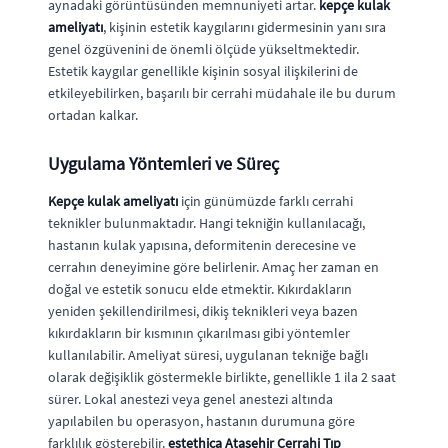
aynadaki görüntüsünden memnuniyeti artar.
kepçe kulak
ameliyatı
, kişinin estetik kaygılarını gidermesinin yanı sıra
genel özgüvenini de önemli ölçüde yükseltmektedir.
Estetik kaygılar genellikle kişinin sosyal ilişkilerini de
etkileyebilirken, başarılı bir cerrahi müdahale ile bu durum
ortadan kalkar.
Uygulama Yöntemleri ve Süreç
Kepçe kulak ameliyatı
için günümüzde farklı cerrahi
teknikler bulunmaktadır. Hangi tekniğin kullanılacağı,
hastanın kulak yapısına, deformitenin derecesine ve
cerrahın deneyimine göre belirlenir. Amaç her zaman en
doğal ve estetik sonucu elde etmektir. Kıkırdakların
yeniden şekillendirilmesi, dikiş teknikleri veya bazen
kıkırdakların bir kısmının çıkarılması gibi yöntemler
kullanılabilir. Ameliyat süresi, uygulanan tekniğe bağlı
olarak değişiklik göstermekle birlikte, genellikle 1 ila 2 saat
sürer. Lokal anestezi veya genel anestezi altında
yapılabilen bu operasyon, hastanın durumuna göre
farklılık gösterebilir.
estethica Ataşehir Cerrahi Tıp