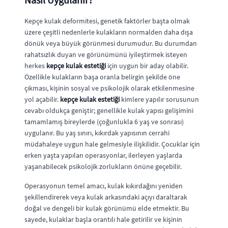
Kepçe kulak deformitesi, genetik faktörler başta olmak
üzere çeşitli nedenlerle kulakların normalden daha dışa
dönük veya büyük görünmesi durumudur. Bu durumdan
rahatsızlık duyan ve görünümünü iyileştirmek isteyen
herkes
kepçe kulak estetiği
için uygun bir aday olabilir.
Özellikle kulakların başa oranla belirgin şekilde öne
çıkması, kişinin sosyal ve psikolojik olarak etkilenmesine
yol açabilir.
kepçe kulak estetiği
kimlere yapılır sorusunun
cevabı oldukça geniştir; genellikle kulak yapısı gelişimini
tamamlamış bireylerde (çoğunlukla 6 yaş ve sonrası)
uygulanır. Bu yaş sınırı, kıkırdak yapısının cerrahi
müdahaleye uygun hale gelmesiyle ilişkilidir. Çocuklar için
erken yaşta yapılan operasyonlar, ilerleyen yaşlarda
yaşanabilecek psikolojik zorlukların önüne geçebilir.
Operasyonun temel amacı, kulak kıkırdağını yeniden
şekillendirerek veya kulak arkasındaki açıyı daraltarak
doğal ve dengeli bir kulak görünümü elde etmektir. Bu
sayede, kulaklar başla orantılı hale getirilir ve kişinin