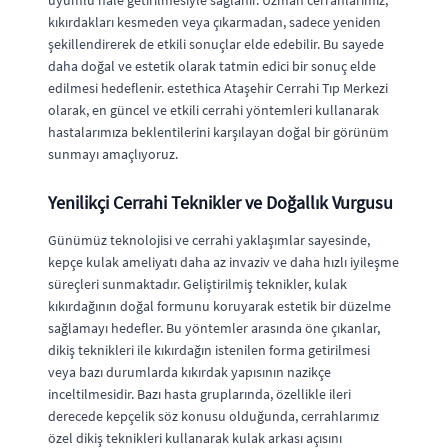
uyumlu hale getirilmesiyle sağlanır. Uzman cerrahlarımız,
kıkırdakları kesmeden veya çıkarmadan, sadece yeniden
şekillendirerek de etkili sonuçlar elde edebilir. Bu sayede
daha doğal ve estetik olarak tatmin edici bir sonuç elde
edilmesi hedeflenir. estethica Ataşehir Cerrahi Tıp Merkezi
olarak, en güncel ve etkili cerrahi yöntemleri kullanarak
hastalarımıza beklentilerini karşılayan doğal bir görünüm
sunmayı amaçlıyoruz.
Yenilikçi Cerrahi Teknikler ve Doğallık Vurgusu
Günümüz teknolojisi ve cerrahi yaklaşımlar sayesinde,
kepçe kulak ameliyatı daha az invaziv ve daha hızlı iyileşme
süreçleri sunmaktadır. Geliştirilmiş teknikler, kulak
kıkırdağının doğal formunu koruyarak estetik bir düzelme
sağlamayı hedefler. Bu yöntemler arasında öne çıkanlar,
dikiş teknikleri ile kıkırdağın istenilen forma getirilmesi
veya bazı durumlarda kıkırdak yapısının nazikçe
inceltilmesidir. Bazı hasta gruplarında, özellikle ileri
derecede kepçelik söz konusu olduğunda, cerrahlarımız
özel dikiş teknikleri kullanarak kulak arkası açısını