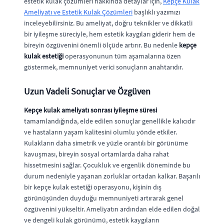
estetik kulak çözümleri hakkında detaylar için,
Kepçe Kulak
Ameliyatı ve Estetik Kulak Çözümleri
başlıklı yazımızı
inceleyebilirsiniz. Bu ameliyat, doğru teknikler ve dikkatli
bir iyileşme süreciyle, hem estetik kaygıları giderir hem de
bireyin özgüvenini önemli ölçüde artırır. Bu nedenle
kepçe
kulak estetiği
operasyonunun tüm aşamalarına özen
göstermek, memnuniyet verici sonuçların anahtarıdır.
Uzun Vadeli Sonuçlar ve Özgüven
Kepçe kulak ameliyatı sonrası iyileşme süresi
tamamlandığında, elde edilen sonuçlar genellikle kalıcıdır
ve hastaların yaşam kalitesini olumlu yönde etkiler.
Kulakların daha simetrik ve yüzle orantılı bir görünüme
kavuşması, bireyin sosyal ortamlarda daha rahat
hissetmesini sağlar. Çocukluk ve ergenlik döneminde bu
durum nedeniyle yaşanan zorluklar ortadan kalkar. Başarılı
bir kepçe kulak estetiği operasyonu, kişinin dış
görünüşünden duyduğu memnuniyeti artırarak genel
özgüvenini yükseltir. Ameliyatın ardından elde edilen doğal
ve dengeli kulak görünümü, estetik kaygıların