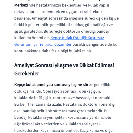
Merkezi
'nde hastalarımızın beklentileri ve kulak yapısı
detaylı olarak incelenerek en uygun cerrahi teknik
belirlenir. Ameliyat sonrasında iyileşme süreci kişiden kişiye
farklılık gösterebilir; genellikle ilk birkaç gün hafif ağrı ve
şişlik görülebilir. Bu süreçte doktorun önerdiği bandaj
kullanımı önemlidir.
Kepçe Kulak Estetiği: Kusursuz
Görünüm İçin Yenilikçi Çözümler
başlıklı içeriğimizde de bu
konu hakkında daha fazla bilgi bulabilirsiniz.
Ameliyat Sonrası İyileşme ve Dikkat Edilmesi
Gerekenler
Kepçe kulak ameliyatı sonrası iyileşme süresi
genellikle
oldukça hızlıdır. Operasyon sonrası ilk birkaç gün,
kulaklarda hafif şişlik, morarma ve hassasiyet normaldir.
Bu belirtiler zamanla azalır. Hastaların, doktorun önerdiği
özel bandajı belirli bir süre takması gerekmektedir. Bu
bandaj, kulakların yeni şeklini korumasına yardımcı olur.
Ağır fiziksel aktivitelerden ve kulakları zorlayacak
hareketlerden kaçınılması önemlidir. Saç yıkama ve diğer