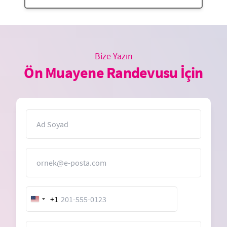
Bize Yazın
Ön Muayene Randevusu İçin
İsim
E-Posta
+1
United
States
+1
Mesaj