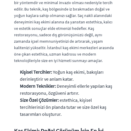
bir yöntemdir ve minimal invaziv olması nedeniyle tercih
edilir. Bu teknik, kaş bölgesinde iz bırakmadan doğal ve
yoğun kaşlara sahip olmanızı sağlar. Saç nakli alanındaki
deneyimini kaş ekimi alanına da yansıtan estethica, kalıcı
ve estetik sonuçlar elde etmenizi hedefler. Kaş
restorasyonu, sadece dış görünüşünüzü değil, aynı
zamanda içsel memnuniyetinizi de artırarak, yaşam
kalitenizi yükseltir. İstanbul kaş ekimi merkezleri arasında
öne çıkan estethica, uzman kadrosu ve modern
teknolojileriyle size en iyi hizmeti sunmayı amaçlar.
Kişisel Tercihler:
Yoğun kaş ekimi, bakışları
derinleştirir ve anlam katar.
Modern Teknikler:
Deneyimli ellerle yapılan kaş
restorasyonu, özgüveni artırır.
Size Özel Çözümler:
estethica, kişisel
tercihlerinizi ön planda tutar ve size özel kaş
tasarımları oluşturur.
Kaş Ekimi: Doğal Görünüm İçin En İyi