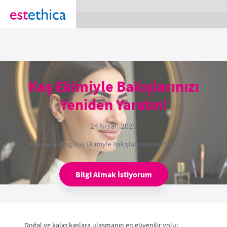
section Service {
}
Kaş Ekimiyle Bakışlarınızı
Yeniden Yaratın!
24 Nisan 2025
Anasayfa
›
Blog
›
Kaş Ekimiyle Bakışlarınızı Yeniden Yaratın!
Bilgi Almak İstiyorum
Doğal ve kalıcı kaşlara ulaşmanın en güvenilir yolu: