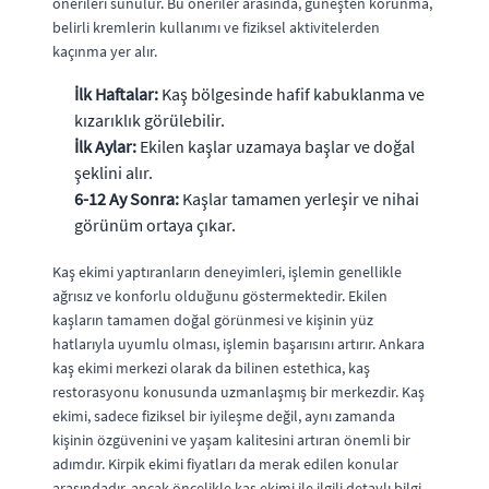
önerileri sunulur. Bu öneriler arasında, güneşten korunma,
belirli kremlerin kullanımı ve fiziksel aktivitelerden
kaçınma yer alır.
İlk Haftalar:
Kaş bölgesinde hafif kabuklanma ve
kızarıklık görülebilir.
İlk Aylar:
Ekilen kaşlar uzamaya başlar ve doğal
şeklini alır.
6-12 Ay Sonra:
Kaşlar tamamen yerleşir ve nihai
görünüm ortaya çıkar.
Kaş ekimi yaptıranların deneyimleri, işlemin genellikle
ağrısız ve konforlu olduğunu göstermektedir. Ekilen
kaşların tamamen doğal görünmesi ve kişinin yüz
hatlarıyla uyumlu olması, işlemin başarısını artırır. Ankara
kaş ekimi merkezi olarak da bilinen estethica, kaş
restorasyonu konusunda uzmanlaşmış bir merkezdir. Kaş
ekimi, sadece fiziksel bir iyileşme değil, aynı zamanda
kişinin özgüvenini ve yaşam kalitesini artıran önemli bir
adımdır. Kirpik ekimi fiyatları da merak edilen konular
arasındadır, ancak öncelikle kaş ekimi ile ilgili detaylı bilgi