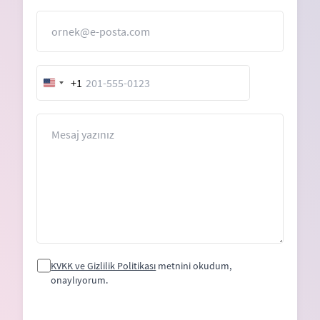
E-Posta
+1
United
States
+1
Mesaj
KVKK ve Gizlilik Politikası
metnini okudum,
onaylıyorum.