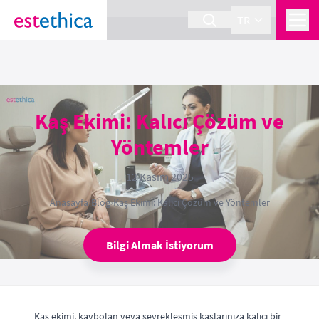
section Service {
}
TR
Kaş Ekimi: Kalıcı Çözüm ve
Yöntemler
12 Kasım 2025
Anasayfa
›
Blog
›
Kaş Ekimi: Kalıcı Çözüm ve Yöntemler
Bilgi Almak İstiyorum
Kaş ekimi, kaybolan veya seyrekleşmiş kaşlarınıza kalıcı bir