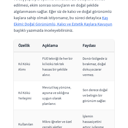
edilmesi, ekim sonrası sonuçların en doğal şekilde
algılanmasını sağlar. Eğer siz de kalıcı ve doğal görünümlü
kaşlara sahip olmak istiyorsanız, bu süreci detaylıca
Kaş
Ekimi: Doğal Görünümlü, Kalıcı ve Estetik Kaşlara Kavuşun
başlıklı yazımızda inceleyebilirsiniz.
Özellik
Açıklama
Faydası
FUE tekniği ile her bir
Donör bölgede iz
Kıl Kökü
kıl kökü tek tek
bırakmaz, doğal
Alımı
hassas bir şekilde
dokuya zarar
alınır.
vermez.
Mevcut kaş yönüne,
Son derece doğal
Kıl Kökü
açısına ve sıklığına
ve belirgin bir
Yerleşimi
uygun olarak
görünüm sağlar.
planlanır.
İşlemin
Mikro iğneler ve özel
hassasiyetini
Kullanılan
cerrahi aletler
artırır, iyileşme