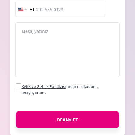
+1
United
States
+1
Mesaj
KVKK ve Gizlilik Politikası
metnini okudum,
onaylıyorum.
DEVAM ET