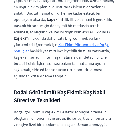
yapısı ve mevcut kaş durumu değerlendirilir. Uzman hekim,
en uygun ekim planını oluşturarak işlemin detaylarını
anlatır. Unutulmamalıdır ki, her ne kadar estetik bir
operasyon olsa da,
kaş ekimi
titizlik ve uzmanlık gerektirir.
Başarılı bir sonuç için deneyimli bir merkezin tercih
edilmesi, sonuçların kalitesini doğrudan etkiler. Ek olarak,
kaş ekimi
hakkında daha fazla bilgi edinmek ve farklı
yöntemleri öğrenmek için
Kaş Ekimi Yöntemleri ve Doğal
Sonuçlar
başlıklı yazımızı inceleyebilirsiniz. Bu yazımızda,
kaş ekimi sürecinin tüm aşamalarına dair detaylı bilgiler
bulabilirsiniz. İşlem sonrası bakım talimatlarına uyum
sağlamak, elde edilen sonucun uzun ömürlü olması
açısından kritik öneme sahiptir.
Doğal Görünümlü Kaş Ekimi: Kaş Nakli
Süreci ve Teknikleri
Doğal görünümlü kaş ekimi, estetik sonuçların temelini
oluşturan en önemli unsurdur. Bu süreç, titiz bir ön analiz
ve kişiye özel bir planlama ile başlar. Uzmanlarımız, yüz