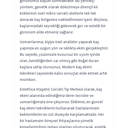
görünümlü kaşları sunmaktadır. Bu yenilikçi
yöntem, genetik olarak dökülmeye dirençli kıl
köklerinin özel mikro cerrahi aletlerle tek tek
alınarak kaş bölgesine nakledilmesini içerir. Böylece,
kaşlarınızdaki seyrekliği gidererek gür ve estetik bir
görünüm elde etmeniz sağlanır.
Uzmanlarımız, kişiye özel analizler yaparak kaş
yapınıza en uygun yön ve sıklıkta ekim gerçekleştirir.
Bu sayede, yüzünüzle kusursuz bir uyum içinde
olan, kendiliğinden var olmuş gibi doğal duran
kaşlara sahip olursunuz. Modern kaş ekimi
teknikleri sayesinde kalıcı sonuçlar elde etmek artık
mümkün.
Estethica Ataşehir Cerrahi Tıp Merkezi olarak, kaş
ekimi alanında edindiğimiz derin tecrübe ve
uzmanlığımızla öne çıkıyoruz. Ekibimiz, en güncel
kaş ekimi tekniklerini kullanarak hastalarımızın
beklentilerini en üst düzeyde karşılamaktadır. Her
bir hastamızın bireysel ihtiyaçlarına yönelik
kişiselleştirilmiş tedavi planları oluşturarak, estetik