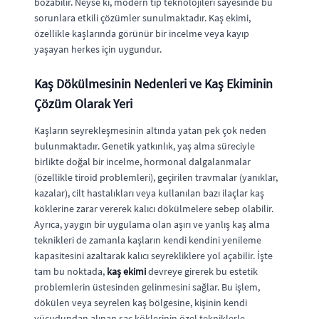
bozabilir. Neyse ki, modern tıp teknolojileri sayesinde bu
sorunlara etkili çözümler sunulmaktadır. Kaş ekimi,
özellikle kaşlarında görünür bir incelme veya kayıp
yaşayan herkes için uygundur.
Kaş Dökülmesinin Nedenleri ve Kaş Ekiminin
Çözüm Olarak Yeri
Kaşların seyrekleşmesinin altında yatan pek çok neden
bulunmaktadır. Genetik yatkınlık, yaş alma süreciyle
birlikte doğal bir incelme, hormonal dalgalanmalar
(özellikle tiroid problemleri), geçirilen travmalar (yanıklar,
kazalar), cilt hastalıkları veya kullanılan bazı ilaçlar kaş
köklerine zarar vererek kalıcı dökülmelere sebep olabilir.
Ayrıca, yaygın bir uygulama olan aşırı ve yanlış kaş alma
teknikleri de zamanla kaşların kendi kendini yenileme
kapasitesini azaltarak kalıcı seyrekliklere yol açabilir. İşte
tam bu noktada,
kaş ekimi
devreye girerek bu estetik
problemlerin üstesinden gelinmesini sağlar. Bu işlem,
dökülen veya seyrelen kaş bölgesine, kişinin kendi
vücudundan alınan saç köklerinin özel tekniklerle