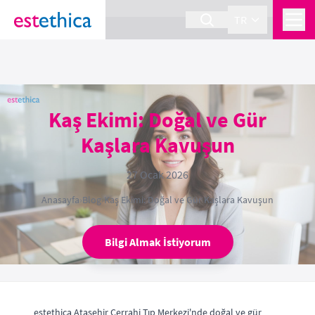
section Service {
}
TR
Kaş Ekimi: Doğal ve Gür
Kaşlara Kavuşun
27 Ocak 2026
Anasayfa
›
Blog
›
Kaş Ekimi: Doğal ve Gür Kaşlara Kavuşun
Bilgi Almak İstiyorum
estethica Ataşehir Cerrahi Tıp Merkezi'nde doğal ve gür