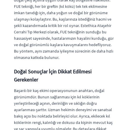
doğal çıkış açısına uygun olarak kaş bölgesine nakledilir.
FUE tekniği, her bir greftin (kıl kökü) tek tek ekilmesine
imkan tanıdığı için, daha yoğun ve doğal bir görünüme
ulaşmayı kolaylaştırır. Bu, kaşlarınıza istediğiniz hacmi ve
şekli kazandırmada kritik bir rol oynar. Estethica Ataşehir
Cerrahi Tıp Merkezi olarak, FUE tekniğinin sunduğu bu
hassasiyet sayesinde, hastalarımızın hayalini kurduğu, gür
ve doğal görünümlü kaşlara kavuşmalarını hedefliyoruz.
Bu yöntem, aynı zamanda iyileşme sürecinin de daha hızlı
olmasına katkıda bulunur.
Doğal Sonuçlar İçin Dikkat Edilmesi
Gerekenler
Başarılı bir kaş ekimi operasyonunun anahtarı, doğal
görünümdür. Bunun sağlanması için kıl köklerinin
yerleştirileceği açının, derinliğin ve sıklığın doğru
ayarlanması şarttır. Uzman hekimin deneyimi ve sanatsal
bakış açısı bu noktada belirleyici olur. Ayrıca, ekilecek kıl
köklerinin rengi, kalınlığı ve dokusu da kişinin mevcut kaş
ve saç yapısıyla uyumlu olmalıdır. Bu detaylara dikkat