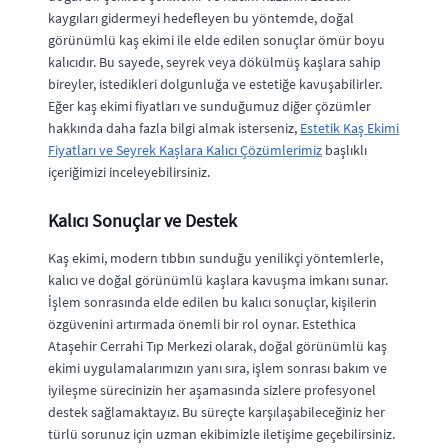
kaygıları gidermeyi hedefleyen bu yöntemde, doğal
görünümlü kaş ekimi ile elde edilen sonuçlar ömür boyu
kalıcıdır. Bu sayede, seyrek veya dökülmüş kaşlara sahip
bireyler, istedikleri dolgunluğa ve estetiğe kavuşabilirler.
Eğer kaş ekimi fiyatları ve sunduğumuz diğer çözümler
hakkında daha fazla bilgi almak isterseniz,
Estetik Kaş Ekimi
Fiyatları ve Seyrek Kaşlara Kalıcı Çözümlerimiz
başlıklı
içeriğimizi inceleyebilirsiniz.
Kalıcı Sonuçlar ve Destek
Kaş ekimi, modern tıbbın sunduğu yenilikçi yöntemlerle,
kalıcı ve doğal görünümlü kaşlara kavuşma imkanı sunar.
İşlem sonrasında elde edilen bu kalıcı sonuçlar, kişilerin
özgüvenini artırmada önemli bir rol oynar. Estethica
Ataşehir Cerrahi Tıp Merkezi olarak, doğal görünümlü kaş
ekimi uygulamalarımızın yanı sıra, işlem sonrası bakım ve
iyileşme sürecinizin her aşamasında sizlere profesyonel
destek sağlamaktayız. Bu süreçte karşılaşabileceğiniz her
türlü sorunuz için uzman ekibimizle iletişime geçebilirsiniz.