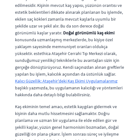
edilmesidir. Kişinin mevcut kaş yapısı, yüzünün orantısı ve
estetik beklentileri dikkate alınarak planlanan bu işlemde,
ekilen saç kökleri zamanla mevcut kaşlarla uyumlu bir
şekilde uzar ve şekil alır. Bu da son derece doğal
görünümlü kaşlar yaratır.
Doğal görünümlü kaş ekimi
konusunda uzmanlaşmış merkezlerde, bu kişiye özel
yaklaşım sayesinde memnuniyet oranları oldukça
yüksektir. estethica Ataşehir Cerrahi Tıp Merkezi olarak,
sunduğumuz yenilikçi tekniklerle bu avantajları sizin için
gerçeğe dönüştürüyoruz. Kendi saçınızdan alınan greftlerle
yapılan bu işlem, kalıcılık açısından da üstünlük sağlar.
Kalıcı Güzellik: Ataşehir'deki Kaş Ekimi Uygulamalarımız
başlıklı yazımızda, bu uygulamanın kalıcılığı ve yöntemleri
hakkında daha detaylı bilgi bulabilirsiniz.
Kaş ekiminin temel amacı, estetik kaygıları gidermek ve
kişinin daha mutlu hissetmesini sağlamaktır. Doğru
planlama ve uzman bir uygulama ile elde edilen gür ve
şekilli kaşlar, yüzün genel harmonisini bozmadan, doğal
güzelliği ön plana çıkarır. İşlem sonrası süreç ve iyileşme