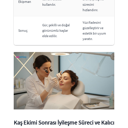
Ekipman
kullanılır.
sürecini
hızlandırır.
Yüz ifadesini
Gür, şekilli ve doğal
güzelleştirir ve
Sonuç
görünümlü kaşlar
estetik bir uyum
elde edilir.
yaratır.
Kaş Ekimi Sonrası İyileşme Süreci ve Kalıcı