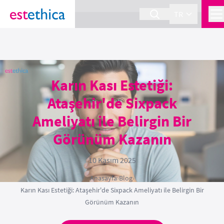
section Service {
}
TR
Karın Kası Estetiği:
Ataşehir'de Sixpack
Ameliyatı ile Belirgin Bir
Görünüm Kazanın
10 Kasım 2025
Anasayfa
›
Blog
›
Karın Kası Estetiği: Ataşehir'de Sixpack Ameliyatı ile Belirgin Bir
Görünüm Kazanın