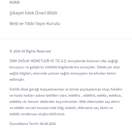
KVKK
Şikayet İstek Öneri Bildir
Web ve Tıbbi Yayın Kurulu
© 2026 All Rights Reserved
SİMA SAĞLIK HİZMETLERİ VE TİC.A.Ş. bünyesinde bulunan site, sağlığı
koruyucu ve geliştirici nitelikte bilgilendirme amaçlıdır. Sitede yer alan
sağlık bilgileri, alanında uzman sağlık mensupları tarafından temin
edilmiştir.
Gizlilik ilkesi gereği kopyalanamaz ve izinsiz paylaşılamaz olup, tüketici
ve hasta hakları adına taklitleri olan; estethic , estethik, estetic, estetica,
estetika vb. benzer sitelerden kaçınılmalıdır. Web sitemizden saç ekimi
ve estetik cerrahi konularında bilgi alabilir, dilerseniz saç ekimi ve
estetik randevusu oluşturabilirsiniz.
Güncelleme Tarihi: 06.08.2026