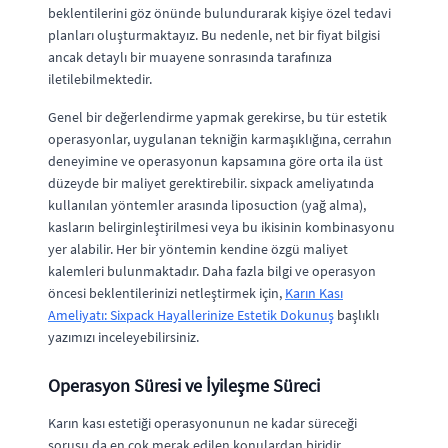
beklentilerini göz önünde bulundurarak kişiye özel tedavi
planları oluşturmaktayız. Bu nedenle, net bir fiyat bilgisi
ancak detaylı bir muayene sonrasında tarafınıza
iletilebilmektedir.
Genel bir değerlendirme yapmak gerekirse, bu tür estetik
operasyonlar, uygulanan tekniğin karmaşıklığına, cerrahın
deneyimine ve operasyonun kapsamına göre orta ila üst
düzeyde bir maliyet gerektirebilir. sixpack ameliyatında
kullanılan yöntemler arasında liposuction (yağ alma),
kasların belirginleştirilmesi veya bu ikisinin kombinasyonu
yer alabilir. Her bir yöntemin kendine özgü maliyet
kalemleri bulunmaktadır. Daha fazla bilgi ve operasyon
öncesi beklentilerinizi netleştirmek için,
Karın Kası
Ameliyatı: Sixpack Hayallerinize Estetik Dokunuş
başlıklı
yazımızı inceleyebilirsiniz.
Operasyon Süresi ve İyileşme Süreci
Karın kası estetiği operasyonunun ne kadar süreceği
sorusu da en çok merak edilen konulardan biridir.