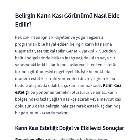
Belirgin Karın Kası Görünümü Nasıl Elde
Edilir?
Pek çok insan için sıkı diyetler ve yoğun egzersiz
programları bile hayal edilen belirgin karın kaslarına
ulaşmada yetersiz kalabilir. Genetik yatkınlık, vücudun
belirli bölgelerinde biriken inatçı yağ dokuları veya cilt
yapısındaki farklılıklar, karın kaslarının istenilen estetik
formda görünmesini engelleyebilir. İşte bu noktada,
modern estetik cerrahi yöntemleri devreye girerek, bu
hedefe ulaşmada etkili bir çözüm sunmaktadır.
Karın kası
estetiği
, bu yöntemin temelini oluşturur ve amaç, karın
bölgesindeki fazla yağları nazikçe alarak veya mevcut kas
dokusunu daha belirgin hale getirerek estetik açıdan hoş
bir görünüm kazandırmaktır.
Karın Kası Estetiği: Doğal ve Etkileyici Sonuçlar
Sixpack ameliyatı
olarak da bilinen bu işlem, karın