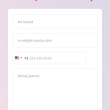
İsim
E-Posta
+1
United
States
+1
Mesaj