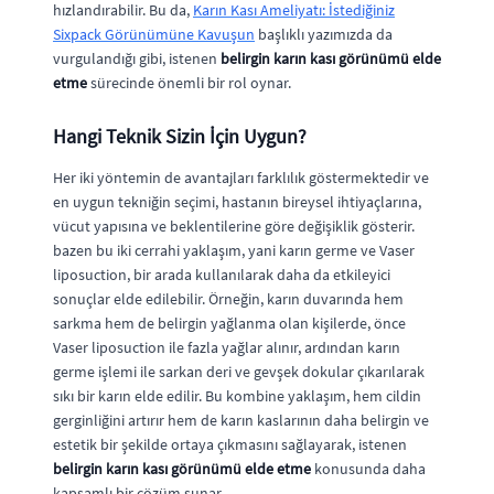
hızlandırabilir. Bu da,
Karın Kası Ameliyatı: İstediğiniz
Sixpack Görünümüne Kavuşun
başlıklı yazımızda da
vurgulandığı gibi, istenen
belirgin karın kası görünümü elde
etme
sürecinde önemli bir rol oynar.
Hangi Teknik Sizin İçin Uygun?
Her iki yöntemin de avantajları farklılık göstermektedir ve
en uygun tekniğin seçimi, hastanın bireysel ihtiyaçlarına,
vücut yapısına ve beklentilerine göre değişiklik gösterir.
bazen bu iki cerrahi yaklaşım, yani karın germe ve Vaser
liposuction, bir arada kullanılarak daha da etkileyici
sonuçlar elde edilebilir. Örneğin, karın duvarında hem
sarkma hem de belirgin yağlanma olan kişilerde, önce
Vaser liposuction ile fazla yağlar alınır, ardından karın
germe işlemi ile sarkan deri ve gevşek dokular çıkarılarak
sıkı bir karın elde edilir. Bu kombine yaklaşım, hem cildin
gerginliğini artırır hem de karın kaslarının daha belirgin ve
estetik bir şekilde ortaya çıkmasını sağlayarak, istenen
belirgin karın kası görünümü elde etme
konusunda daha
kapsamlı bir çözüm sunar.