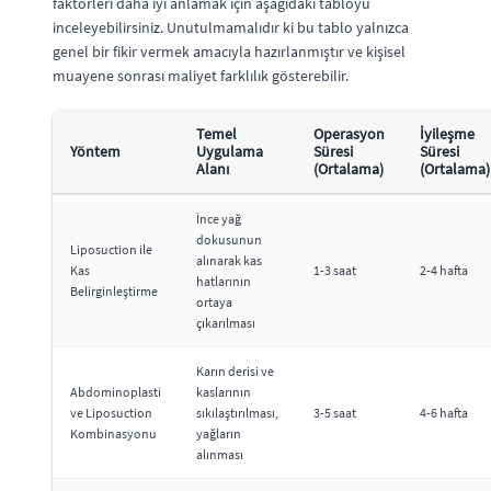
faktörleri daha iyi anlamak için aşağıdaki tabloyu
inceleyebilirsiniz. Unutulmamalıdır ki bu tablo yalnızca
genel bir fikir vermek amacıyla hazırlanmıştır ve kişisel
muayene sonrası maliyet farklılık gösterebilir.
Temel
Operasyon
İyileşme
Yöntem
Uygulama
Süresi
Süresi
Alanı
(Ortalama)
(Ortalama)
İnce yağ
dokusunun
Liposuction ile
alınarak kas
Kas
1-3 saat
2-4 hafta
hatlarının
Belirginleştirme
ortaya
çıkarılması
Karın derisi ve
Abdominoplasti
kaslarının
ve Liposuction
sıkılaştırılması,
3-5 saat
4-6 hafta
Kombinasyonu
yağların
alınması