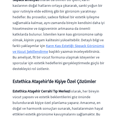
kaslarının doğal hatlarını ortaya çıkararak, sanki yoğun bir
spor rutiniyle elde edilmiş gibi bir görünüm yaratmayı
hedefler. Bu prosedür, sadece fiziksel bir estetik iyileşme
sağlamakla kalmaz, aynı zamanda bireyin kendisini daha iyi
hissetmesine ve özgüveninin artmasına da önemli
katkılarda bulunur. İstenilen karın kası görünümüne sahip
olmak, kişinin yaşam kalitesini yükseltebilir. Detaylı bilgi ve
farklı yaklaşımlar için
Karın Kası Estetiği: Sixpack Görünümü
ve Vücut Şekillendirme
başlıklı yazımızı inceleyebilirsiniz.
Bu ameliyat, fit bir vücut formuna ulaşmak isteyenler ve
sporcular için estetik hedeflerini gerçekleştirmede güçlü bir
destekleyici rol üstlenir.
Estethica Ataşehir'de Kişiye Özel Çözümler
Estethica Ataşehir Cerrahi Tıp Merkezi
olarak, her bireyin
vücut yapısını ve estetik beklentilerini göz önünde
bulundurarak kişiye özel planlama yaparız. Amacımız, en
doğal ve harmonik sonuçları sunarak, hastalarımızın hayal
ettikleri estetik görünüme kavuşmalarını sağlamaktır. Bu