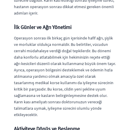
sürecine bağlıdır. Karın kası estetiği sonrası i̇yileşme süreci,
hastanın operasyon sonrası dikkat etmesi gereken önemli
adımları içerir.
İlk Günler ve Ağrı Yönetimi
Operasyon sonrası ilk birkaç gün içerisinde hafif ağrı, şişlik
ve morluklar oldukça normaldir. Bu belirtiler, vücudun
cerrahi müdahaleye verdiği doğal tepkilerdir. Bu dönemi
daha konforlu atlatabilmek için hekiminizin reçete ettiği
ağrı kesicileri düzenli olarak kullanmanız büyük önem taşır.
Ayrıca, operasyon bölgesini desteklemek ve ödemin hızla
atılmasına yardımcı olmak amacıyla özel olarak
tasarlanmış medikal korse kullanımı da iyileşme sürecinin
kritik bir parçasıdır. Bu korse, cildin yeni şekline uyum
sağlamasına ve kasların belirginleşmesine destek olur.
Karın kası ameliyatı sonrası doktorunuzun vereceği
talimatlara uymak, iyileşme sürecini olumlu yönde
etkileyecektir.
Aktiviteye Dönüş ve Beslenme