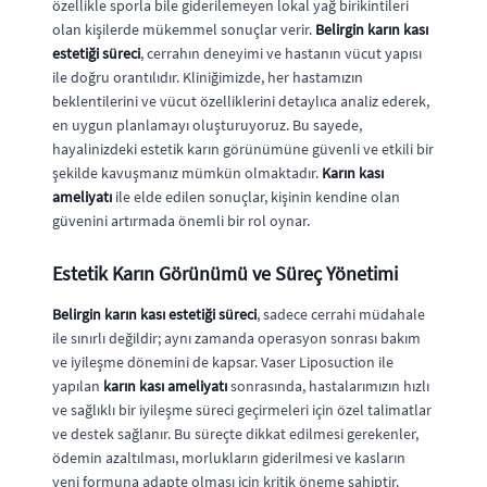
özellikle sporla bile giderilemeyen lokal yağ birikintileri
olan kişilerde mükemmel sonuçlar verir.
Belirgin karın kası
estetiği süreci
, cerrahın deneyimi ve hastanın vücut yapısı
ile doğru orantılıdır. Kliniğimizde, her hastamızın
beklentilerini ve vücut özelliklerini detaylıca analiz ederek,
en uygun planlamayı oluşturuyoruz. Bu sayede,
hayalinizdeki estetik karın görünümüne güvenli ve etkili bir
şekilde kavuşmanız mümkün olmaktadır.
Karın kası
ameliyatı
ile elde edilen sonuçlar, kişinin kendine olan
güvenini artırmada önemli bir rol oynar.
Estetik Karın Görünümü ve Süreç Yönetimi
Belirgin karın kası estetiği süreci
, sadece cerrahi müdahale
ile sınırlı değildir; aynı zamanda operasyon sonrası bakım
ve iyileşme dönemini de kapsar. Vaser Liposuction ile
yapılan
karın kası ameliyatı
sonrasında, hastalarımızın hızlı
ve sağlıklı bir iyileşme süreci geçirmeleri için özel talimatlar
ve destek sağlanır. Bu süreçte dikkat edilmesi gerekenler,
ödemin azaltılması, morlukların giderilmesi ve kasların
yeni formuna adapte olması için kritik öneme sahiptir.