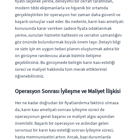
fiyatlı seçenek yerine, deneyimli bir cerrah tarafından,
modern tıbbi ekipmanlarla ve hijyenik bir ortamda
gerçekleştirilen bir operasyon her zaman daha güvenli ve
başarılı sonuçlar vaat eder. Bu nedenle, karın kası ameliyatı
konusunda karar verirken sadece fiyata odaklanmak
yerine, sunulan hizmetin kalitesini ve cerrahın uzmanlığını
göz önünde bulundurmak büyük önem taşır. Detaylı bilgi
ve sizin için en uygun tedavi planını oluşturmak adına bir
ön görüşme randevusu alarak bizimle iletişime
geçebilirsiniz. Bu görüşmede belirgin karın kası estetiği
süreci ve maliyet hakkında tüm merak ettiklerinizi
öğrenebilirsiniz.
Operasyon Sonrası İyileşme ve Maliyet İlişkisi
Her ne kadar doğrudan bir fiyatlandırma faktörü olmasa
da, karın kası ameliyatı sonrası iyileşme süreci de
operasyonun genel başarısı ve maliyet algısı açısından
önemlidir. Başarılı bir operasyon ve ardından gelen
sorunsuz bir karın kası estetiği sonrası i̇yileşme süreci,
hasta memnuniyetini artırır. Ancak, bazı durumlarda