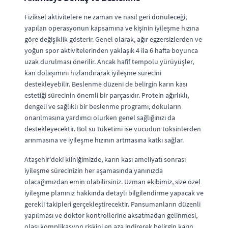
Fiziksel aktivitelere ne zaman ve nasıl geri dönüleceği,
yapılan operasyonun kapsamına ve kişinin iyileşme hızına
göre değişiklik gösterir. Genel olarak, ağır egzersizlerden ve
yoğun spor aktivitelerinden yaklaşık 4 ila 6 hafta boyunca
uzak durulması önerilir. Ancak hafif tempolu yürüyüşler,
kan dolaşımını hızlandırarak iyileşme sürecini
destekleyebilir. Beslenme düzeni de belirgin karın kası
estetiği sürecinin önemli bir parçasıdır. Protein ağırlıklı,
dengeli ve sağlıklı bir beslenme programı, dokuların
onarılmasına yardımcı olurken genel sağlığınızı da
destekleyecektir. Bol su tüketimi ise vücudun toksinlerden
arınmasına ve iyileşme hızının artmasına katkı sağlar.
Ataşehir'deki kliniğimizde, karın kası ameliyatı sonrası
iyileşme sürecinizin her aşamasında yanınızda
olacağımızdan emin olabilirsiniz. Uzman ekibimiz, size özel
iyileşme planınız hakkında detaylı bilgilendirme yapacak ve
gerekli takipleri gerçekleştirecektir. Pansumanların düzenli
yapılması ve doktor kontrollerine aksatmadan gelinmesi,
olası komplikasyon riskini en aza indirerek belirgin karın