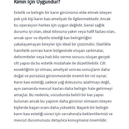
Kimin İçin Uygundur?
Estetik ve belirgin bir karın görünümü elde etmek isteyen
pek çok kişi karın kası ameliyatı ile ilgilenmektedir. Ancak
bu operasyon herkes için uygun değildir. Genel sağlık
durumu iyi olan, ideal kilosuna yakın veya hafif fazlası olan,
ancak spor ve diyetle istediği kas belirginliğini
yakalayamayan bireyler için ideal bir çözümdür. Özellikle
hamilelik sonrası karın bölgesinde oluşan sarkmalar,
deformiteler veya hızlı kilo verme sonucu oluşan gevşek
cilt yapısı da bu estetik müdahale ile düzeltilebilir. Cilt
esnekliğinin iyi olması, ameliyat sonrası sonuçların daha
doğal ve pürüzsüz görünmesinde önemli bir rol oynar.
Karın kası estetiği, sadece yağ dokusunu azaltmayı değil,
aynı zamanda mevcut kasları daha belirgin hale getirmeyi
amaçlar. Bu nedenle, vücudunda belirli bir kas yapısı
bulunan ancak bu yapının daha görünür olmasını isteyen
kişilerde başarı oranı daha yüksektir. Başarılı bir belirgin
karın kası estetiği süreci için cerrahınızla beklentilerinizi ve
mevcut durumunuzu detaylıca konuşmanız önemlidir.