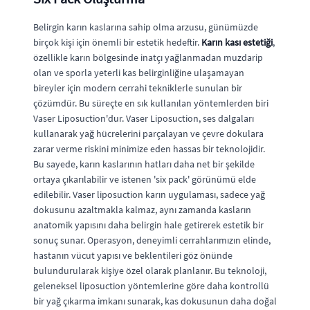
Belirgin karın kaslarına sahip olma arzusu, günümüzde
birçok kişi için önemli bir estetik hedeftir.
Karın kası estetiği
,
özellikle karın bölgesinde inatçı yağlanmadan muzdarip
olan ve sporla yeterli kas belirginliğine ulaşamayan
bireyler için modern cerrahi tekniklerle sunulan bir
çözümdür. Bu süreçte en sık kullanılan yöntemlerden biri
Vaser Liposuction'dur. Vaser Liposuction, ses dalgaları
kullanarak yağ hücrelerini parçalayan ve çevre dokulara
zarar verme riskini minimize eden hassas bir teknolojidir.
Bu sayede, karın kaslarının hatları daha net bir şekilde
ortaya çıkarılabilir ve istenen 'six pack' görünümü elde
edilebilir. Vaser liposuction karın uygulaması, sadece yağ
dokusunu azaltmakla kalmaz, aynı zamanda kasların
anatomik yapısını daha belirgin hale getirerek estetik bir
sonuç sunar. Operasyon, deneyimli cerrahlarımızın elinde,
hastanın vücut yapısı ve beklentileri göz önünde
bulundurularak kişiye özel olarak planlanır. Bu teknoloji,
geleneksel liposuction yöntemlerine göre daha kontrollü
bir yağ çıkarma imkanı sunarak, kas dokusunun daha doğal