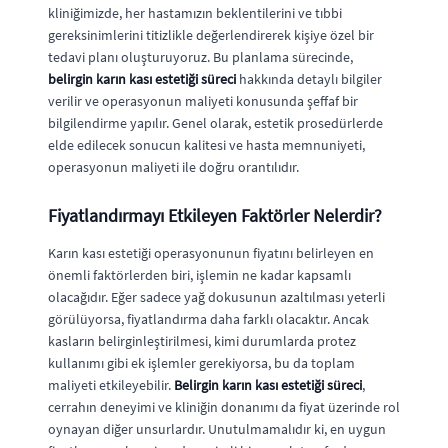
kliniğimizde, her hastamızın beklentilerini ve tıbbi
gereksinimlerini titizlikle değerlendirerek kişiye özel bir
tedavi planı oluşturuyoruz. Bu planlama sürecinde,
belirgin karın kası estetiği süreci
hakkında detaylı bilgiler
verilir ve operasyonun maliyeti konusunda şeffaf bir
bilgilendirme yapılır. Genel olarak, estetik prosedürlerde
elde edilecek sonucun kalitesi ve hasta memnuniyeti,
operasyonun maliyeti ile doğru orantılıdır.
Fiyatlandırmayı Etkileyen Faktörler Nelerdir?
Karın kası estetiği operasyonunun fiyatını belirleyen en
önemli faktörlerden biri, işlemin ne kadar kapsamlı
olacağıdır. Eğer sadece yağ dokusunun azaltılması yeterli
görülüyorsa, fiyatlandırma daha farklı olacaktır. Ancak
kasların belirginleştirilmesi, kimi durumlarda protez
kullanımı gibi ek işlemler gerekiyorsa, bu da toplam
maliyeti etkileyebilir.
Belirgin karın kası estetiği süreci
,
cerrahın deneyimi ve kliniğin donanımı da fiyat üzerinde rol
oynayan diğer unsurlardır. Unutulmamalıdır ki, en uygun