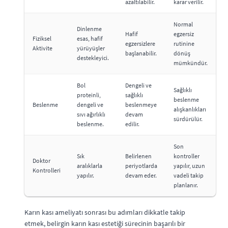
azaltılabilir.
karar verilir.
Normal
Dinlenme
Hafif
egzersiz
Fiziksel
esas, hafif
egzersizlere
rutinine
Aktivite
yürüyüşler
başlanabilir.
dönüş
destekleyici.
mümkündür.
Bol
Dengeli ve
Sağlıklı
proteinli,
sağlıklı
beslenme
Beslenme
dengeli ve
beslenmeye
alışkanlıkları
sıvı ağırlıklı
devam
sürdürülür.
beslenme.
edilir.
Son
Sık
Belirlenen
kontroller
Doktor
aralıklarla
periyotlarda
yapılır, uzun
Kontrolleri
yapılır.
devam eder.
vadeli takip
planlanır.
Karın kası ameliyatı sonrası bu adımları dikkatle takip
etmek, belirgin karın kası estetiği sürecinin başarılı bir