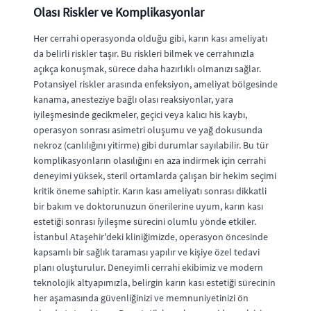
Olası Riskler ve Komplikasyonlar
Her cerrahi operasyonda olduğu gibi, karın kası ameliyatı
da belirli riskler taşır. Bu riskleri bilmek ve cerrahınızla
açıkça konuşmak, sürece daha hazırlıklı olmanızı sağlar.
Potansiyel riskler arasında enfeksiyon, ameliyat bölgesinde
kanama, anesteziye bağlı olası reaksiyonlar, yara
iyileşmesinde gecikmeler, geçici veya kalıcı his kaybı,
operasyon sonrası asimetri oluşumu ve yağ dokusunda
nekroz (canlılığını yitirme) gibi durumlar sayılabilir. Bu tür
komplikasyonların olasılığını en aza indirmek için cerrahi
deneyimi yüksek, steril ortamlarda çalışan bir hekim seçimi
kritik öneme sahiptir. Karın kası ameliyatı sonrası dikkatli
bir bakım ve doktorunuzun önerilerine uyum, karın kası
estetiği sonrası i̇yileşme sürecini olumlu yönde etkiler.
İstanbul Ataşehir'deki kliniğimizde, operasyon öncesinde
kapsamlı bir sağlık taraması yapılır ve kişiye özel tedavi
planı oluşturulur. Deneyimli cerrahi ekibimiz ve modern
teknolojik altyapımızla, belirgin karın kası estetiği sürecinin
her aşamasında güvenliğinizi ve memnuniyetinizi ön