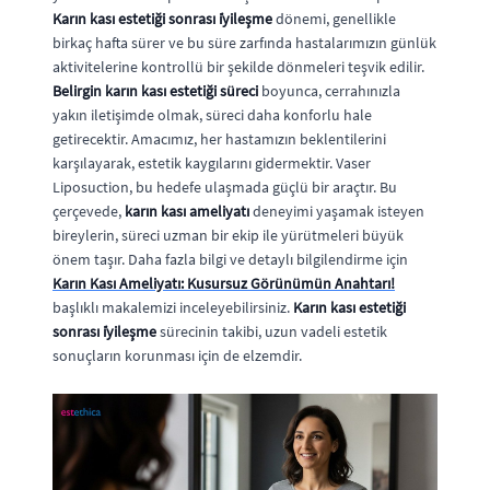
Karın kası estetiği sonrası i̇yileşme
dönemi, genellikle
birkaç hafta sürer ve bu süre zarfında hastalarımızın günlük
aktivitelerine kontrollü bir şekilde dönmeleri teşvik edilir.
Belirgin karın kası estetiği süreci
boyunca, cerrahınızla
yakın iletişimde olmak, süreci daha konforlu hale
getirecektir. Amacımız, her hastamızın beklentilerini
karşılayarak, estetik kaygılarını gidermektir. Vaser
Liposuction, bu hedefe ulaşmada güçlü bir araçtır. Bu
çerçevede,
karın kası ameliyatı
deneyimi yaşamak isteyen
bireylerin, süreci uzman bir ekip ile yürütmeleri büyük
önem taşır. Daha fazla bilgi ve detaylı bilgilendirme için
Karın Kası Ameliyatı: Kusursuz Görünümün Anahtarı!
başlıklı makalemizi inceleyebilirsiniz.
Karın kası estetiği
sonrası i̇yileşme
sürecinin takibi, uzun vadeli estetik
sonuçların korunması için de elzemdir.