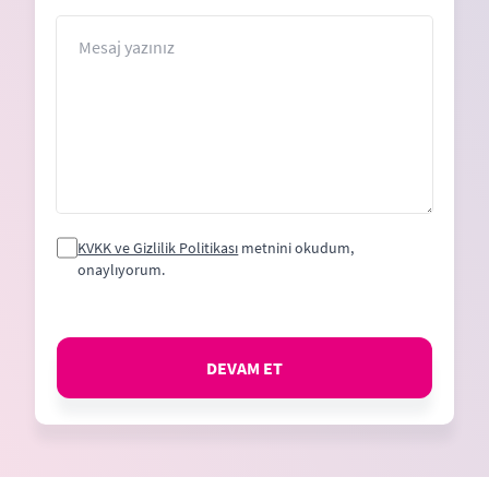
States
+1
Mesaj
KVKK ve Gizlilik Politikası
metnini okudum,
onaylıyorum.
DEVAM ET