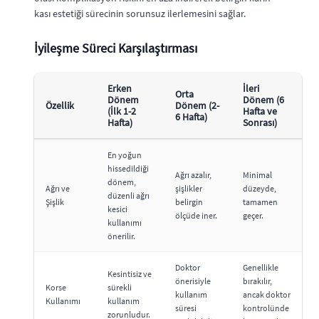
kası estetiği sürecinin sorunsuz ilerlemesini sağlar.
İyileşme Süreci Karşılaştırması
Erken
İleri
Orta
Dönem
Dönem (6
Özellik
Dönem (2-
(İlk 1-2
Hafta ve
6 Hafta)
Hafta)
Sonrası)
En yoğun
hissedildiği
Ağrı azalır,
Minimal
dönem,
Ağrı ve
şişlikler
düzeyde,
düzenli ağrı
Şişlik
belirgin
tamamen
kesici
ölçüde iner.
geçer.
kullanımı
önerilir.
Doktor
Genellikle
Kesintisiz ve
önerisiyle
bırakılır,
Korse
sürekli
kullanım
ancak doktor
Kullanımı
kullanım
süresi
kontrolünde
zorunludur.