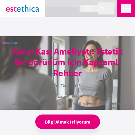
section Service {
}
TR
Karın Kası Ameliyatı: Estetik
Bir Görünüm İçin Kapsamlı
Rehber
01 Ekim 2025
Anasayfa
›
Blog
›
Karın Kası Ameliyatı: Estetik Bir Görünüm İçin Kapsamlı Rehber
Bilgi Almak İstiyorum