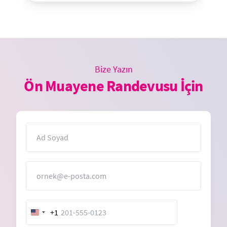
Bize Yazın
Ön Muayene Randevusu İçin
İsim
E-Posta
+1
United