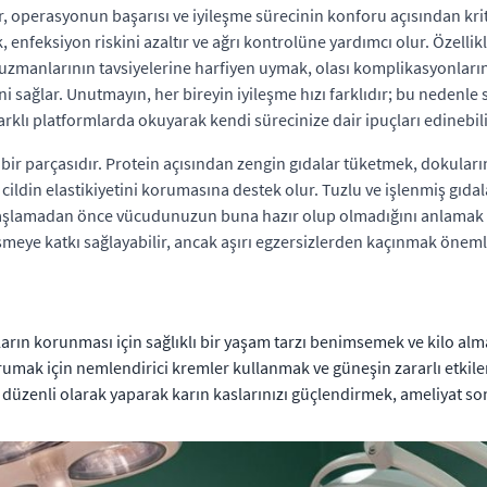
r, operasyonun başarısı ve iyileşme sürecinin konforu açısından kr
nfeksiyon riskini azaltır ve ağrı kontrolüne yardımcı olur. Özellikle
uzmanlarının tavsiyelerine harfiyen uymak, olası komplikasyonların
ni sağlar. Unutmayın, her bireyin iyileşme hızı farklıdır; bu neden
arklı platformlarda okuyarak kendi sürecinize dair ipuçları edinebili
ir parçasıdır. Protein açısından zengin gıdalar tüketmek, dokuların
ildin elastikiyetini korumasına destek olur. Tuzlu ve işlenmiş gıdala
e başlamadan önce vücudunuzun buna hazır olup olmadığını anlamak
şmeye katkı sağlayabilir, ancak aşırı egzersizlerden kaçınmak önemli
arın korunması için sağlıklı bir yaşam tarzı benimsemek ve kilo a
orumak için nemlendirici kremler kullanmak ve güneşin zararlı etkil
düzenli olarak yaparak karın kaslarınızı güçlendirmek, ameliyat s