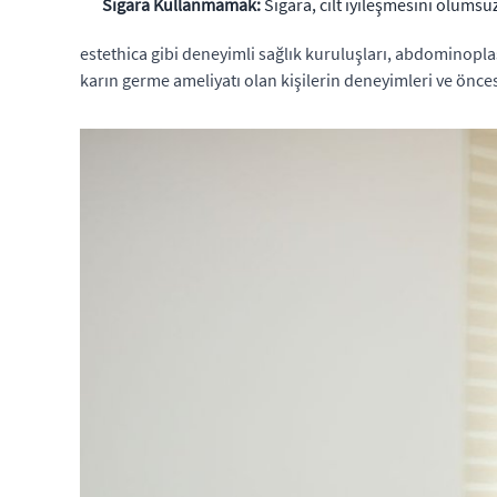
Sigara Kullanmamak:
Sigara, cilt iyileşmesini olumsuz
estethica gibi deneyimli sağlık kuruluşları, abdominopla
karın germe ameliyatı olan kişilerin deneyimleri ve öncesi-