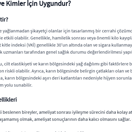
e Kimler İçin Uygundur?
tir?
ve yağlanmadan şikayetçi olanlar için tasarlanmış bir cerrahi çözüm
kili olabilir. Genellikle, hamilelik sonrası veya önemli kilo kayıp
t kitle indeksi (VKİ) genellikle 30'un altında olan ve sigara kullanm
k uzmanları tarafından genel sağlık durumu değerlendirilmesi yapı
lt elastikiyeti ve karın bölgesindeki yağ dağılımı gibi faktörlere ba
on riskli olabilir. Ayrıca, karın bölgesinde belirgin çatlakları olan v
ra, karın bölgesindeki aşırı deri katlantıları nedeniyle hijyen sor
m yolu sunabilir.
likleri
 beslenen bireyler, ameliyat sonrası iyileşme sürecini daha kolay atl
yaşamamış olmak, ameliyat sonuçlarının daha kalıcı olmasını sağlar. 