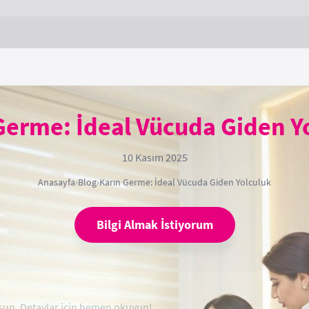
Germe: İdeal Vücuda Giden Y
10 Kasım 2025
Anasayfa
›
Blog
›
Karın Germe: İdeal Vücuda Giden Yolculuk
Bilgi Almak İstiyorum
şun. Detaylar için hemen okuyun!