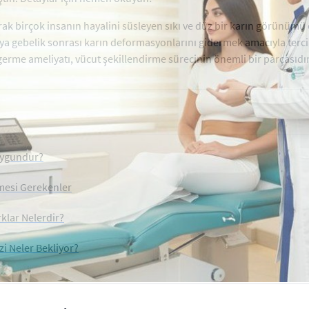
arak birçok insanın hayalini süsleyen sıkı ve düz bir karın görünümü
veya gebelik sonrası karın deformasyonlarını gidermek amacıyla terci
erme ameliyatı, vücut şekillendirme sürecinin önemli bir parçasıdır
Uygundur?
lmesi Gerekenler
klar Nelerdir?
i Neler Bekliyor?