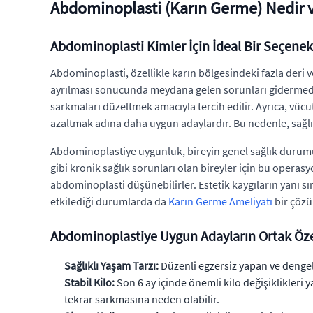
Abdominoplasti (Karın Germe) Nedir v
Abdominoplasti Kimler İçin İdeal Bir Seçenek
Abdominoplasti, özellikle karın bölgesindeki fazla deri 
ayrılması sonucunda meydana gelen sorunları gidermede et
sarkmaları düzeltmek amacıyla tercih edilir. Ayrıca, vücu
azaltmak adına daha uygun adaylardır. Bu nedenle, sağlı
Abdominoplastiye uygunluk, bireyin genel sağlık durumu, ci
gibi kronik sağlık sorunları olan bireyler için bu operasy
abdominoplasti düşünebilirler. Estetik kaygıların yanı sı
etkilediği durumlarda da
Karın Germe Ameliyatı
bir çözü
Abdominoplastiye Uygun Adayların Ortak Özel
Sağlıklı Yaşam Tarzı:
Düzenli egzersiz yapan ve dengeli
Stabil Kilo:
Son 6 ay içinde önemli kilo değişiklikleri 
tekrar sarkmasına neden olabilir.