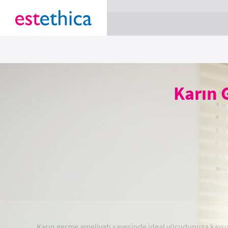
section Service {
}
Karın 
Karın germe ameliyatı sayesinde ideal vücudunuza kavu