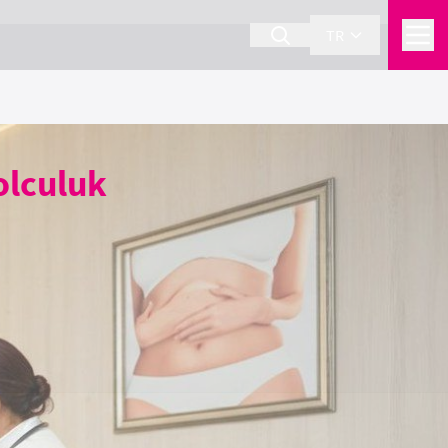
TR
olculuk