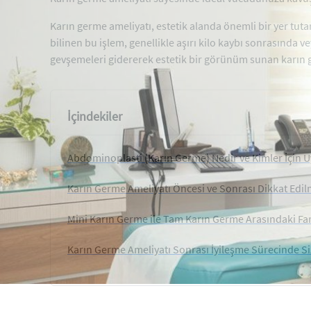
Karın germe ameliyatı, estetik alanda önemli bir yer tut
bilinen bu işlem, genellikle aşırı kilo kaybı sonrasında 
gevşemeleri gidererek estetik bir görünüm sunan karın g
İçindekiler
Abdominoplasti (Karın Germe) Nedir ve Kimler İçin 
Karın Germe Ameliyatı Öncesi ve Sonrası Dikkat Edi
Mini Karın Germe ile Tam Karın Germe Arasındaki Far
Karın Germe Ameliyatı Sonrası İyileşme Sürecinde Siz