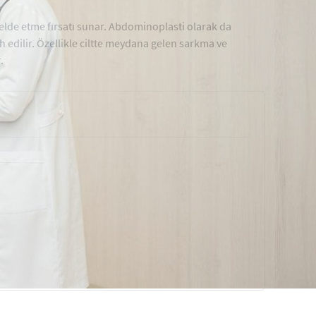
 elde etme fırsatı sunar. Abdominoplasti olarak da
h edilir. Özellikle ciltte meydana gelen sarkma ve
.