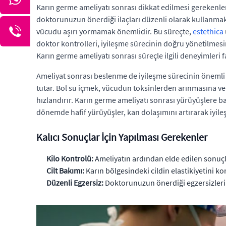
Karın germe ameliyatı sonrası dikkat edilmesi gerekenle
doktorunuzun önerdiği ilaçları düzenli olarak kullanmak, e
vücudu aşırı yormamak önemlidir. Bu süreçte,
estethica
doktor kontrolleri, iyileşme sürecinin doğru yönetilmesi
Karın germe ameliyatı sonrası süreçle ilgili deneyimleri f
Ameliyat sonrası beslenme de iyileşme sürecinin önemli b
tutar. Bol su içmek, vücudun toksinlerden arınmasına ve c
hızlandırır. Karın germe ameliyatı sonrası yürüyüşler
dönemde hafif yürüyüşler, kan dolaşımını artırarak iyile
Kalıcı Sonuçlar İçin Yapılması Gerekenler
Kilo Kontrolü:
Ameliyatın ardından elde edilen sonuçl
Cilt Bakımı:
Karın bölgesindeki cildin elastikiyetini k
Düzenli Egzersiz:
Doktorunuzun önerdiği egzersizleri 