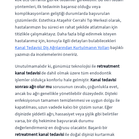
yöntemleri, ilk tedavinin başarısız olduğu veya
komplikasyonların geliştiği durumlarda başvurulan
çözümlerdir. Estethica Ataşehir Cerrahi Tıp Merkezi olarak,
hastalarımızın bu süreci en rahat şekilde atlatmaları için
titizlikle çalışmaktayız. Daha fazla bilgi edinmek isteyen
hastalarımız için, konuyla ilgili detayları bulabilecekleri
Kanal Tedavisi: Diş Ağrılarından Kurtulmanın Yolları
başlıklı
yazımızı da incelemelerini öneririz.
Unutulmamalıdır ki, günümüz teknolojisi ile
retreatment
kanal tedavisi
de dahil olmak üzere tüm endodontik
işlemler oldukça konforlu hale gelmiştir.
Kanal tedavisi
sonrası ağrı olur mu
sorusunun cevabı, çoğunlukla evet,
ancak bu ağrı genellikle yönetilebilir düzeydedir. Dişteki
enfeksiyonun tamamen temizlenmesi ve uygun dolgu ile
kapatılması, uzun vadede kalıcı bir çözüm sunar. Eğer
dişinizde şiddetli ağrı, hassasiyet veya şişlik gibi belirtiler
varsa, bir diş hekimine başvurarak durumu
değerlendirmeniz en doğrusu olacaktır. Başarılı bir
retreatment kanal tedavisi
ile doğal dişinizi kurtarmak