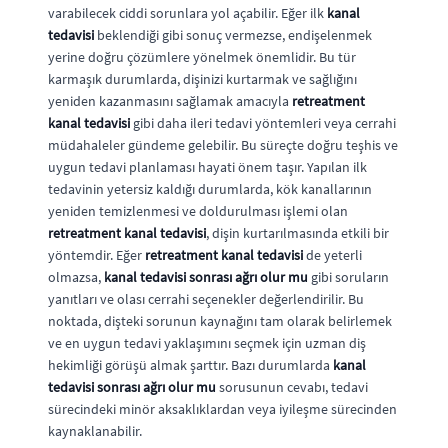
varabilecek ciddi sorunlara yol açabilir. Eğer ilk
kanal
tedavisi
beklendiği gibi sonuç vermezse, endişelenmek
yerine doğru çözümlere yönelmek önemlidir. Bu tür
karmaşık durumlarda, dişinizi kurtarmak ve sağlığını
yeniden kazanmasını sağlamak amacıyla
retreatment
kanal tedavisi
gibi daha ileri tedavi yöntemleri veya cerrahi
müdahaleler gündeme gelebilir. Bu süreçte doğru teşhis ve
uygun tedavi planlaması hayati önem taşır. Yapılan ilk
tedavinin yetersiz kaldığı durumlarda, kök kanallarının
yeniden temizlenmesi ve doldurulması işlemi olan
retreatment kanal tedavisi
, dişin kurtarılmasında etkili bir
yöntemdir. Eğer
retreatment kanal tedavisi
de yeterli
olmazsa,
kanal tedavisi sonrası ağrı olur mu
gibi soruların
yanıtları ve olası cerrahi seçenekler değerlendirilir. Bu
noktada, dişteki sorunun kaynağını tam olarak belirlemek
ve en uygun tedavi yaklaşımını seçmek için uzman diş
hekimliği görüşü almak şarttır. Bazı durumlarda
kanal
tedavisi sonrası ağrı olur mu
sorusunun cevabı, tedavi
sürecindeki minör aksaklıklardan veya iyileşme sürecinden
kaynaklanabilir.