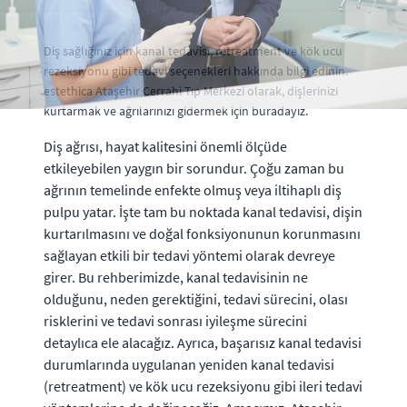
Diş sağlığınız için kanal tedavisi, retreatment ve kök ucu
rezeksiyonu gibi tedavi seçenekleri hakkında bilgi edinin.
estethica Ataşehir Cerrahi Tıp Merkezi olarak, dişlerinizi
kurtarmak ve ağrılarınızı gidermek için buradayız.
Diş ağrısı, hayat kalitesini önemli ölçüde
etkileyebilen yaygın bir sorundur. Çoğu zaman bu
ağrının temelinde enfekte olmuş veya iltihaplı diş
pulpu yatar. İşte tam bu noktada kanal tedavisi, dişin
kurtarılmasını ve doğal fonksiyonunun korunmasını
sağlayan etkili bir tedavi yöntemi olarak devreye
girer. Bu rehberimizde, kanal tedavisinin ne
olduğunu, neden gerektiğini, tedavi sürecini, olası
risklerini ve tedavi sonrası iyileşme sürecini
detaylıca ele alacağız. Ayrıca, başarısız kanal tedavisi
durumlarında uygulanan yeniden kanal tedavisi
(retreatment) ve kök ucu rezeksiyonu gibi ileri tedavi