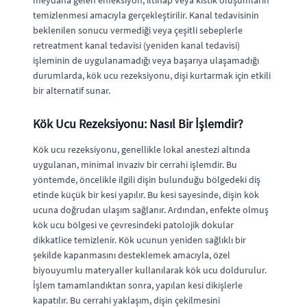
meydana gelen enfeksiyon, iltihap veya kistik oluşumların
temizlenmesi amacıyla gerçekleştirilir. Kanal tedavisinin
beklenilen sonucu vermediği veya çeşitli sebeplerle
retreatment kanal tedavisi (yeniden kanal tedavisi)
işleminin de uygulanamadığı veya başarıya ulaşamadığı
durumlarda, kök ucu rezeksiyonu, dişi kurtarmak için etkili
bir alternatif sunar.
Kök Ucu Rezeksiyonu: Nasıl Bir İşlemdir?
Kök ucu rezeksiyonu, genellikle lokal anestezi altında
uygulanan, minimal invaziv bir cerrahi işlemdir. Bu
yöntemde, öncelikle ilgili dişin bulunduğu bölgedeki diş
etinde küçük bir kesi yapılır. Bu kesi sayesinde, dişin kök
ucuna doğrudan ulaşım sağlanır. Ardından, enfekte olmuş
kök ucu bölgesi ve çevresindeki patolojik dokular
dikkatlice temizlenir. Kök ucunun yeniden sağlıklı bir
şekilde kapanmasını desteklemek amacıyla, özel
biyouyumlu materyaller kullanılarak kök ucu doldurulur.
İşlem tamamlandıktan sonra, yapılan kesi dikişlerle
kapatılır. Bu cerrahi yaklaşım, dişin çekilmesini