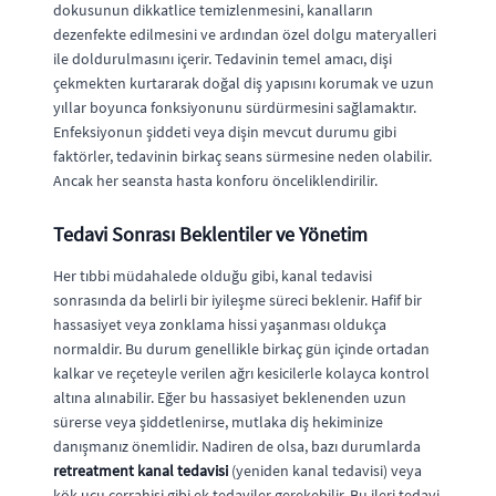
dokusunun dikkatlice temizlenmesini, kanalların
dezenfekte edilmesini ve ardından özel dolgu materyalleri
ile doldurulmasını içerir. Tedavinin temel amacı, dişi
çekmekten kurtararak doğal diş yapısını korumak ve uzun
yıllar boyunca fonksiyonunu sürdürmesini sağlamaktır.
Enfeksiyonun şiddeti veya dişin mevcut durumu gibi
faktörler, tedavinin birkaç seans sürmesine neden olabilir.
Ancak her seansta hasta konforu önceliklendirilir.
Tedavi Sonrası Beklentiler ve Yönetim
Her tıbbi müdahalede olduğu gibi, kanal tedavisi
sonrasında da belirli bir iyileşme süreci beklenir. Hafif bir
hassasiyet veya zonklama hissi yaşanması oldukça
normaldir. Bu durum genellikle birkaç gün içinde ortadan
kalkar ve reçeteyle verilen ağrı kesicilerle kolayca kontrol
altına alınabilir. Eğer bu hassasiyet beklenenden uzun
sürerse veya şiddetlenirse, mutlaka diş hekiminize
danışmanız önemlidir. Nadiren de olsa, bazı durumlarda
retreatment kanal tedavisi
(yeniden kanal tedavisi) veya
kök ucu cerrahisi gibi ek tedaviler gerekebilir. Bu ileri tedavi