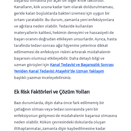
başarısız olmasına yol açan bir diğer kritik faktördür.
Kanalların, kök ucuna kadar tam olarak doldurulmaması,
geride kalan boşluklarda bakteri üremesi için uygun bir
ortam yaratabilir. Bu durum, zamanla yeni enfeksiyonlara
ve ağrılara neden olabilir. Tedavide kullanılan
materyallerin kalitesi, hekimin deneyimi ve hassasiyeti de
başarı oranını doğrudan etkileyen unsurlardır. Ayrıca, hasta
tarafında tedavi sonrası ağız hijyenine yeterince dikkat
edilmemesi de enfeksiyon riskini artırarak müdahalenin
başarısını olumsuz etkileyebilir. Daha detaylı bilgi ve
uzman görüşleri için
Kanal Tedavisi ve Başarısızlık Sonrası
Yeniden Kanal Tedavisi: Ataşehir'de Uzman Yaklaşım
başlıklı yazımızı inceleyebilirsiniz.
Ek Risk Faktörleri ve Çözüm Yolları
Bazı durumlarda, dişin daha önce fark edilmemiş bir
çatlağının olması veya tedavi sonrasında yeni bir
enfeksiyonun gelişmesi de müdahalenin başarısız olmasına
neden olabilir. Kökün çevresindeki dokularda oluşan
iltihaplanmalar, zamanla dişin kaybedilmesine kadar