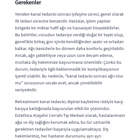
Gerekenler
Yeniden kanal tedavisi sonrası iyileşme süreci, genel olarak
ilk tedavi sürecine benzerdir. Hastalar, işlem yapılan
bölgede bir miktar hafif ağrı ve hassasiyet hissedebilirler.
Bu belirtiler, vücudun tedaviye verdiği doğal bir tepki olup,
genellikle birkaç gün içinde kendiliğinden azalır ve ortadan
kalkar. Ağrı kesicilerle bu dönem daha konforlu geçirilebilir.
Ancak, ağrı şiddetliyse veya uzun süre devam ederse,
mutlaka diş hekiminize başvurmanız önemlidir. Çünkü bu
durum, tedaviyle ilgili beklenmedik bir komplikasyonun
işareti olabilir. Bu nedenle, "kanal tedavisi sonrası ağrı olur
mu" sorusunun cevabı evet, ancak yönetilebilir
seviyededir.
Retreatment kanal tedavisi, dişinizi kaybetme riskiyle karşı
karşıya kaldığınızda başvurulan etkili bir çözümdür.
Estethica Ataşehir Cerrahi Tıp Merkezi olarak, hastalarımızın
ağız ve diş sağlığını korumak adına, bu tür uzmanlık
gerektiren tedavileri başarıyla uygulamaktayız. Diş
hekimlerimiz, her hastanın durumunu ayrı ayrı