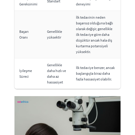
Standart
Gereksinimi
deneyimi
İlk tedavinin neden
başarısız olduğuna bağlı
olarak değişir, genellikle
Başarı
Genellikle
ilk tedaviye göre daha
Oranı
yüksektir
düşüktür ancak hala diş
kurtarma potansiyeli
yüksektir.
Genellikle
İlk tedaviye benzer, ancak
İyileşme
daha hızlı ve
başlangıçta biraz daha
Süreci
daha az
fazla hassasiyet olabilir.
hassasiyet