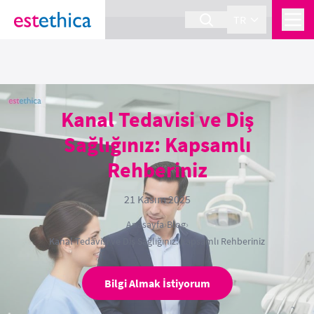
section Service {
}
TR
Kanal Tedavisi ve Diş
Sağlığınız: Kapsamlı
Rehberiniz
21 Kasım 2025
Anasayfa
›
Blog
›
Kanal Tedavisi ve Diş Sağlığınız: Kapsamlı Rehberiniz
Bilgi Almak İstiyorum