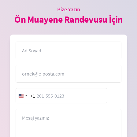
Bize Yazın
Ön Muayene Randevusu İçin
İsim
E-Posta
+1
United
States
+1
Mesaj