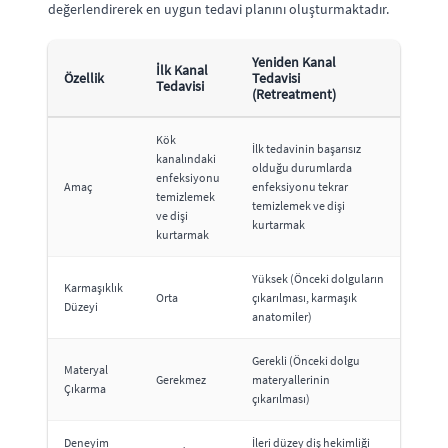
değerlendirerek en uygun tedavi planını oluşturmaktadır.
Yeniden Kanal
İlk Kanal
Özellik
Tedavisi
Tedavisi
(Retreatment)
Kök
İlk tedavinin başarısız
kanalındaki
olduğu durumlarda
enfeksiyonu
Amaç
enfeksiyonu tekrar
temizlemek
temizlemek ve dişi
ve dişi
kurtarmak
kurtarmak
Yüksek (Önceki dolguların
Karmaşıklık
Orta
çıkarılması, karmaşık
Düzeyi
anatomiler)
Gerekli (Önceki dolgu
Materyal
Gerekmez
materyallerinin
Çıkarma
çıkarılması)
Deneyim
İleri düzey diş hekimliği