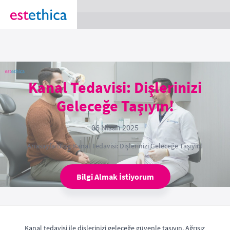
section Service {
}
Kanal Tedavisi: Dişlerinizi
Geleceğe Taşıyın!
06 Nisan 2025
Anasayfa
›
Blog
›
Kanal Tedavisi: Dişlerinizi Geleceğe Taşıyın!
Bilgi Almak İstiyorum
Kanal tedavisi ile dişlerinizi geleceğe güvenle taşıyın. Ağrısız