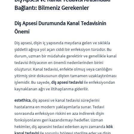
Bağlantı: Bilmeniz Gerekenler
Diş Apsesi Durumunda Kanal Tedavisinin
Önemi
Diş apsesi, dişin iç yapısında meydana gelen ve sıklıkla
şiddetli ağrıya yol açan ciddi bir enfeksiyon türüdür. Bu
durum, uzman bir müdahale gerektirir ve genellikle kanal
tedavisi ihtiyacının en önemli nedenlerinden birini
oluşturur. Kanal tedavisi, enfekte olmuş veya canlılığını
yitirmiş sinir dokusunun dişten tamamen uzaklaştırılması
işlemidir. Bu sayede,
diş apsesi tedavisi
ile enfeksiyondan
kaynaklanan ağrı ve iltihaplanma giderilir.
estethica
, diş apsesi ve kanal tedavisi süreçlerini
hastalarına en modern yaklaşımlarla sunar. Tedavi
sonrasında enfeksiyon riskini en aza indirerek dişin
fonksiyonlarını geri kazandırmayı hedefler. Uzman
hekimler, diş apsesini tedavi ederken aynı zamanda
kök
kanal tedavisi
ile sorunlu bölgeyi sterilize eder ve dişin