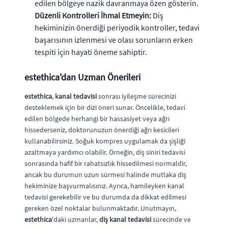
edilen bölgeye nazik davranmaya özen gösterin.
Düzenli Kontrolleri İhmal Etmeyin:
Diş
hekiminizin önerdiği periyodik kontroller, tedavi
başarısının izlenmesi ve olası sorunların erken
tespiti için hayati öneme sahiptir.
estethica'dan Uzman Önerileri
estethica
,
kanal tedavisi
sonrası iyileşme sürecinizi
desteklemek için bir dizi öneri sunar. Öncelikle, tedavi
edilen bölgede herhangi bir hassasiyet veya ağrı
hissederseniz, doktorunuzun önerdiği ağrı kesicileri
kullanabilirsiniz. Soğuk kompres uygulamak da şişliği
azaltmaya yardımcı olabilir. Örneğin, diş siniri tedavisi
sonrasında hafif bir rahatsızlık hissedilmesi normaldir,
ancak bu durumun uzun sürmesi halinde mutlaka diş
hekiminize başvurmalısınız. Ayrıca, hamileyken kanal
tedavisi gerekebilir ve bu durumda da dikkat edilmesi
gereken özel noktalar bulunmaktadır. Unutmayın,
estethica
'daki uzmanlar,
diş kanal tedavisi
sürecinde ve