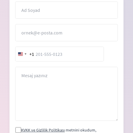
İsim
E-Posta
+1
United
States
+1
Mesaj
KVKK ve Gizlilik Politikası
metnini okudum,