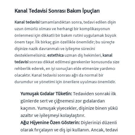
Kanal Tedavisi Sonrası Bakım İpuçları
Kanal tedavisi
tamamlandıktan sonra, tedavi edilen dişin
uzun ömürlü olması ve herhangi bir komplikasyonun
önlenmesi için dikkatli bir bakım rutini uygulamak büyük
önem taşır. İlk birkaç gün özellikle önemlidir; bu süreçte
dişinize nazik davranmalı ve iyileşme sürecini
desteklemelisiniz.
estethica
uzman diş hekimleri,
kanal
tedavisi
sonrası dikkat edilmesi gerekenler konusunda size
rehberlik ederek, en iyi sonuçları elde etmenize yardımcı
olacaktır. Kanal tedavisi sonrası ağrı da normal bir
durumdur ve yönetimi için önerilere uyulması önemlidir.
Yumuşak Gıdalar Tüketin:
Tedaviden sonraki ilk
günlerde sert ve çiğnemesi zor gıdalardan
kaçının. Yumuşak yiyecekler, dişinize binen yükü
azaltır ve iyileşmeyi kolaylaştırır.
Ağız Hijyenine Özen Gösterin:
Dişlerinizi düzenli
olarak fırçalayın ve diş ipi kullanın. Ancak, tedavi