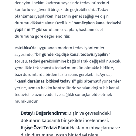
deneyimli hekim kadrosu sayesinde tedavi sürecinizi
konforlu ve güvenli bir şekilde geçirebilirsiniz. Tedavi
planlaması yapılırken, hastanın genel sağlığı ve dişin
durumu dikkate alınır. Özellikle "
hamileyken kanal tedavisi
yapılır mı
?" gibi soruların cevapları, hastanın özel
durumuna göre değerlendirilir.
estethica
'da uygulanan modern tedavi yöntemleri
sayesinde, "
bir günde kaç dişe kanal tedavisi yapılır
?"
sorusu, tedavi gereksinimine bağlı olarak değişebilir. Ancak,
genellikle tek seansta tedavi mümkün olmakla birlikte,
bazı durumlarda birden fazla seans gerekebilir. Ayrıca,
"
kanal daralması bitkisel tedavisi
" gibi alternatif yöntemler
yerine, uzman hekim kontrolünde yapılan doğru bir kanal
tedavisi ile uzun vadeli ve sağlıklı sonuçlar elde etmek
mümkündür.
Detaylı Değerlendirme:
Dişin ve çevresindeki
dokuların kapsamlı bir şekilde incelenmesi.
Kişiye Özel Tedavi Planı:
Hastanın ihtiyaçlarına ve
dişin durumuna uygun bir tedavi planı