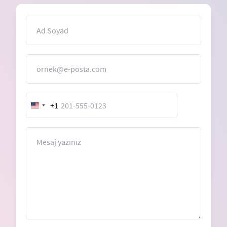
İsim
E-Posta
+1
United
States
+1
Mesaj