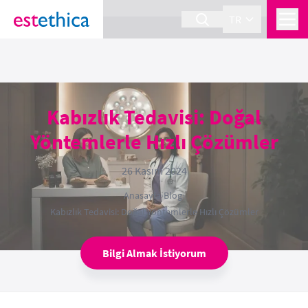
section Service {
}
TR
Kabızlık Tedavisi: Doğal
Yöntemlerle Hızlı Çözümler
26 Kasım 2024
Anasayfa
›
Blog
›
Kabızlık Tedavisi: Doğal Yöntemlerle Hızlı Çözümler
Bilgi Almak İstiyorum