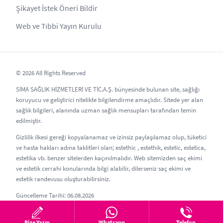
Şikayet İstek Öneri Bildir
Web ve Tıbbi Yayın Kurulu
© 2026 All Rights Reserved
SİMA SAĞLIK HİZMETLERİ VE TİC.A.Ş. bünyesinde bulunan site, sağlığı
koruyucu ve geliştirici nitelikte bilgilendirme amaçlıdır. Sitede yer alan
sağlık bilgileri, alanında uzman sağlık mensupları tarafından temin
edilmiştir.
Gizlilik ilkesi gereği kopyalanamaz ve izinsiz paylaşılamaz olup, tüketici
ve hasta hakları adına taklitleri olan; estethic , estethik, estetic, estetica,
estetika vb. benzer sitelerden kaçınılmalıdır. Web sitemizden saç ekimi
ve estetik cerrahi konularında bilgi alabilir, dilerseniz saç ekimi ve
estetik randevusu oluşturabilirsiniz.
Güncelleme Tarihi: 06.08.2026
Bize Yazın
Whatsapp
Telefon