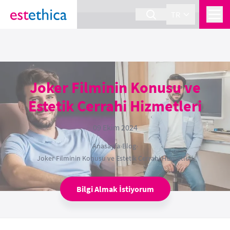
section Service {
}
TR
Joker Filminin Konusu ve
Estetik Cerrahi Hizmetleri
09 Ekim 2024
Anasayfa
›
Blog
›
Joker Filminin Konusu ve Estetik Cerrahi Hizmetleri
Bilgi Almak İstiyorum