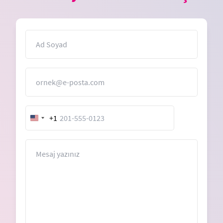
İsim
E-Posta
+1
United
States
+1
Mesaj