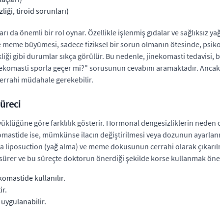
liği, tiroid sorunları)
ı da önemli bir rol oynar. Özellikle işlenmiş gıdalar ve sağlıksız y
e meme büyümesi, sadece fiziksel bir sorun olmanın ötesinde, psikolo
ği gibi durumlar sıkça görülür. Bu nedenle, jinekomasti tedavisi, bi
ekomasti sporla geçer mi?" sorusunun cevabını aramaktadır. Ancak, 
cerrahi müdahale gerekebilir.
üreci
üklüğüne göre farklılık gösterir. Hormonal dengesizliklerin neden 
ekomastide ise, mümkünse ilacın değiştirilmesi veya dozunun ayarlan
a liposuction (yağ alma) ve meme dokusunun cerrahi olarak çıkarılm
ta sürer ve bu süreçte doktorun önerdiği şekilde korse kullanmak öne
omastide kullanılır.
ir.
uygulanabilir.