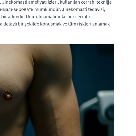
Jinekomasti ameliyatı izleri, kullanılan cerrahi tekniğe
минимализировать mümkündür. Jinekomasti tedavisi,
 bir adımdır. Unutulmamalıdır ki, her cerrahi
a detaylı bir şekilde konuşmak ve tüm riskleri anlamak