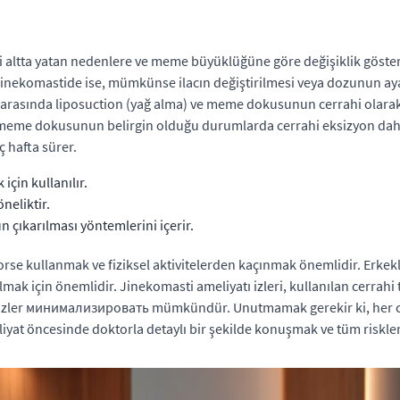
i altta yatan nedenlere ve meme büyüklüğüne göre değişiklik göste
klı jinekomastide ise, mümkünse ilacın değiştirilmesi veya dozunun a
 arasında liposuction (yağ alma) ve meme dokusunun cerrahi olarak 
eme dokusunun belirgin olduğu durumlarda cerrahi eksizyon daha u
ç hafta sürer.
çin kullanılır.
öneliktir.
ıkarılması yöntemlerini içerir.
se kullanmak ve fiziksel aktivitelerden kaçınmak önemlidir. Erkek
 için önemlidir. Jinekomasti ameliyatı izleri, kullanılan cerrahi tek
de izler минимализировать mümkündür. Unutmamak gerekir ki, her 
liyat öncesinde doktorla detaylı bir şekilde konuşmak ve tüm riskle