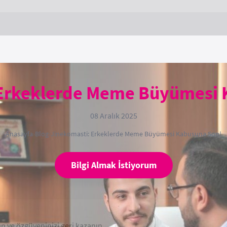
 Erkeklerde Meme Büyümesi 
08 Aralık 2025
Anasayfa
›
Blog
›
Jinekomasti: Erkeklerde Meme Büyümesi Kabusuna Son!
Bilgi Almak İstiyorum
n ve özgüveninizi geri kazanın.