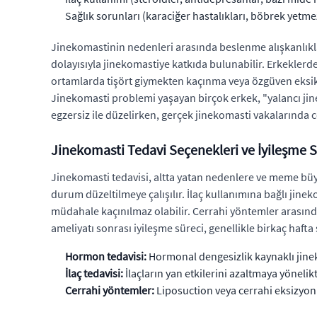
Sağlık sorunları (karaciğer hastalıkları, böbrek yetmez
Jinekomastinin nedenleri arasında beslenme alışkanlıklar
dolayısıyla jinekomastiye katkıda bulunabilir. Erkeklerd
ortamlarda tişört giymekten kaçınma veya özgüven eksikli
Jinekomasti problemi yaşayan birçok erkek, "yalancı jin
egzersiz ile düzelirken, gerçek jinekomasti vakalarında 
Jinekomasti Tedavi Seçenekleri ve İyileşme S
Jinekomasti tedavisi, altta yatan nedenlere ve meme büy
durum düzeltilmeye çalışılır. İlaç kullanımına bağlı jin
müdahale kaçınılmaz olabilir. Cerrahi yöntemler arasınd
ameliyatı sonrası iyileşme süreci, genellikle birkaç haf
Hormon tedavisi:
Hormonal dengesizlik kaynaklı jinek
İlaç tedavisi:
İlaçların yan etkilerini azaltmaya yönelikt
Cerrahi yöntemler:
Liposuction veya cerrahi eksizyon 