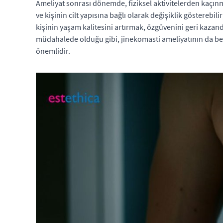
Ameliyat sonrası dönemde, fiziksel aktivitelerden kaçınm
ve kişinin cilt yapısına bağlı olarak değişiklik gösterebili
kişinin yaşam kalitesini artırmak, özgüvenini geri kazan
müdahalede olduğu gibi, jinekomasti ameliyatının da bel
önemlidir.