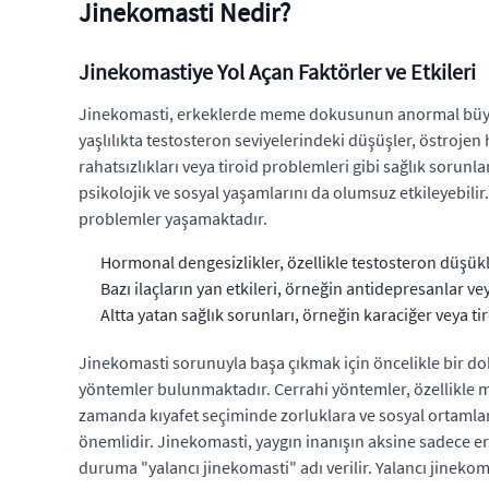
Jinekomasti Nedir?
Jinekomastiye Yol Açan Faktörler ve Etkileri
Jinekomasti, erkeklerde meme dokusunun anormal büyüm
yaşlılıkta testosteron seviyelerindeki düşüşler, östrojen 
rahatsızlıkları veya tiroid problemleri gibi sağlık sorunl
psikolojik ve sosyal yaşamlarını da olumsuz etkileyebilir
problemler yaşamaktadır.
Hormonal dengesizlikler, özellikle testosteron düşükl
Bazı ilaçların yan etkileri, örneğin antidepresanlar ve
Altta yatan sağlık sorunları, örneğin karaciğer veya tir
Jinekomasti sorunuyla başa çıkmak için öncelikle bir dok
yöntemler bulunmaktadır. Cerrahi yöntemler, özellikle 
zamanda kıyafet seçiminde zorluklara ve sosyal ortamlarda
önemlidir. Jinekomasti, yaygın inanışın aksine sadece e
duruma "yalancı jinekomasti" adı verilir. Yalancı jinekom