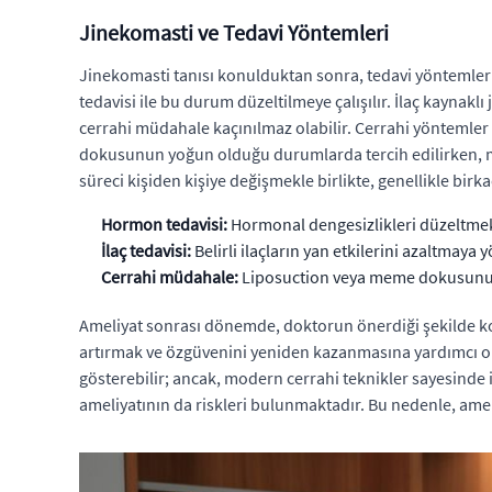
Jinekomasti ve Tedavi Yöntemleri
Jinekomasti tanısı konulduktan sonra, tedavi yöntemler
tedavisi ile bu durum düzeltilmeye çalışılır. İlaç kayna
cerrahi müdahale kaçınılmaz olabilir. Cerrahi yöntemler
dokusunun yoğun olduğu durumlarda tercih edilirken, m
süreci kişiden kişiye değişmekle birlikte, genellikle birka
Hormon tedavisi:
Hormonal dengesizlikleri düzeltmek i
İlaç tedavisi:
Belirli ilaçların yan etkilerini azaltmaya y
Cerrahi müdahale:
Liposuction veya meme dokusunun ç
Ameliyat sonrası dönemde, doktorun önerdiği şekilde kor
artırmak ve özgüvenini yeniden kazanmasına yardımcı olmak
gösterebilir; ancak, modern cerrahi teknikler sayesin
ameliyatının da riskleri bulunmaktadır. Bu nedenle, ame