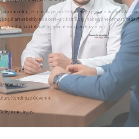
runu olup, estetik kaygılara ve bazen de psikolojik sorunlara yol
 koşulları sebebiyle de ortaya çıkabilir. İyi haber, jinekomasti tedav
bu sorundan kurtularak özgüvenlerini geri kazanıyor.
si Görülür?
yileşme Süreci
tulun, Kendinize Güvenin!
liştirme İlişkisi