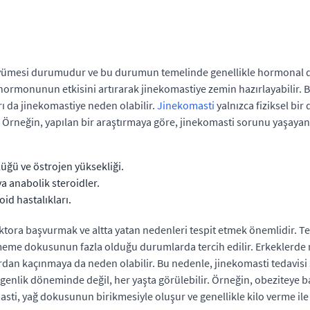
esi durumudur ve bu durumun temelinde genellikle hormonal deng
hormonunun etkisini artırarak jinekomastiye zemin hazırlayabilir. Bun
arı da jinekomastiye neden olabilir.
Jinekomasti
yalnızca fiziksel bir
. Örneğin, yapılan bir araştırmaya göre, jinekomasti sorunu yaşayan 
üğü ve östrojen yüksekliği.
ya anabolik steroidler.
oid hastalıkları.
tora başvurmak ve altta yatan nedenleri tespit etmek önemlidir. Ted
meme dokusunun fazla olduğu durumlarda tercih edilir. Erkeklerde 
n kaçınmaya da neden olabilir. Bu nedenle, jinekomasti tedavisi sade
rgenlik döneminde değil, her yaşta görülebilir. Örneğin, obeziteye 
asti, yağ dokusunun birikmesiyle oluşur ve genellikle kilo verme ile