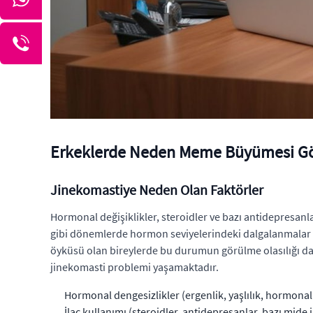
Erkeklerde Neden Meme Büyümesi Gö
Jinekomastiye Neden Olan Faktörler
Hormonal değişiklikler, steroidler ve bazı antidepresanlar 
gibi dönemlerde hormon seviyelerindeki dalgalanmalar bu
öyküsü olan bireylerde bu durumun görülme olasılığı dah
jinekomasti problemi yaşamaktadır.
Hormonal dengesizlikler (ergenlik, yaşlılık, hormona
İlaç kullanımı (steroidler, antidepresanlar, bazı mide i