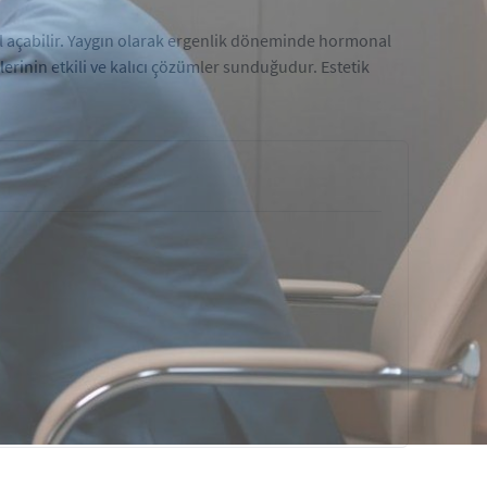
 açabilir. Yaygın olarak ergenlik döneminde hormonal
ilerinin etkili ve kalıcı çözümler sunduğudur. Estetik