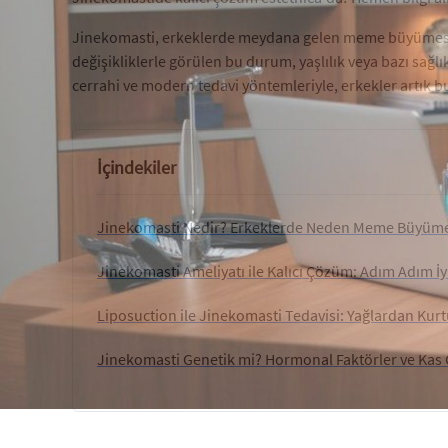
Jinekomasti, erkeklerde meydana gelen meme büyümesi so
değişikliklerle görülen bu durum, yaşlılık veya bazı sağlık
cerrahi ve modern tedavi yöntemleriyle, erkekler artık 
İçindekiler
Jinekomasti Nedir? Erkeklerde Neden Meme Büyüme
Jinekomasti Ameliyatı ile Kalıcı Çözüm: Adım Adım İ
Liposuction ile Jinekomasti Tedavisi: Yağlardan Kur
Jinekomasti Genetik mi? Hormonal Faktörler ve Kas Ge