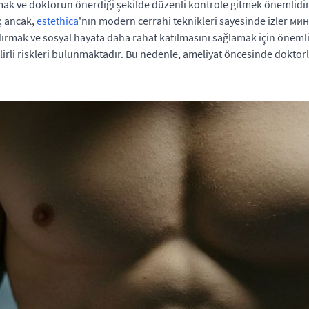
ak ve doktorun önerdiği şekilde düzenli kontrole gitmek önemlidir. 
r; ancak,
estethica
'nın modern cerrahi teknikleri sayesinde izler 
dırmak ve sosyal hayata daha rahat katılmasını sağlamak için önemli
irli riskleri bulunmaktadır. Bu nedenle, ameliyat öncesinde doktorl