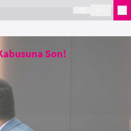
TR
Kabusuna Son!