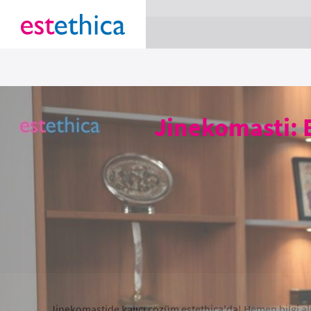
section Service {
}
Jinekomasti:
Jinekomastide kalıcı çözüm estethica'da! Hemen bilgi alı