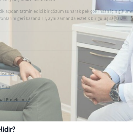
stetik açıdan tatmin edici bir çözüm sunarak pek çok insan için gül
larını geri kazandırır, aynı zamanda estetik bir gülüş sağlar.
lisiniz?
 Sırrı
kat Etmelisiniz?
lidir?