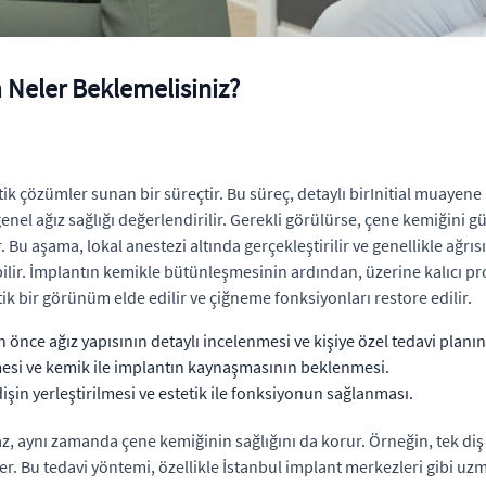
 Neler Beklemelisiniz?
etik çözümler sunan bir süreçtir. Bu süreç, detaylı birInitial muayene 
 ağız sağlığı değerlendirilir. Gerekli görülürse, çene kemiğini gü
. Bu aşama, lokal anestezi altında gerçekleştirilir ve genellikle ağrı
bilir. İmplantın kemikle bütünleşmesinin ardından, üzerine kalıcı prot
tik bir görünüm elde edilir ve çiğneme fonksiyonları restore edilir.
nce ağız yapısının detaylı incelenmesi ve kişiye özel tedavi planı
mesi ve kemik ile implantın kaynaşmasının beklenmesi.
işin yerleştirilmesi ve estetik ile fonksiyonun sağlanması.
az, aynı zamanda çene kemiğinin sağlığını da korur. Örneğin, tek di
. Bu tedavi yöntemi, özellikle İstanbul implant merkezleri gibi uzm