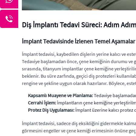
Diş İmplantı Tedavi Süreci: Adım Adım
İmplant Tedavisinde İzlenen Temel Aşamalar
İmplant tedavisi, kaybedilen dişlerin yerine kalıcı ve est
Tedaviye başlamadan önce, çene kemiğinin durumu ve genel
sırasında, titanyum implantlar çene kemiğine yerleştirilir
beklenir. Bu süre zarfında, geçici diş protezleri kullanıla
rengine ve şekline uygun olarak hazırlanır. Böylece, este
Kapsamlı Muayene ve Planlama:
Tedaviye başlamadan ö
Cerrahi İşlem:
İmplantların çene kemiğine yerleştiril
Protez Diş Uygulaması:
İmplant üzerine kalıcı protez d
İmplant tedavisi, sadece diş eksikliğini gidermekle kalm
görmesini engeller ve çene kemiği erimesinin önüne geçer