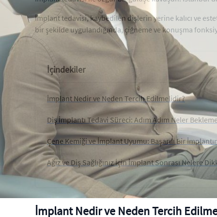
İmplant tedavisi, kaybedilen dişlerin yerine kalıcı ve e
bir şekilde uygulandığında, çiğneme ve konuşma fonksiyon
İçindekiler
İmplant Nedir ve Neden Tercih Edilmelidir?
Diş İmplantı Tedavi Süreci: Adım Adım Neler Bekleme
Çene Kemiği ve İmplant Uyumu: Başarılı Bir İmplantın
Ağız ve Diş Sağlığınız İçin İmplant Sonrası Nelere Dik
İmplant Nedir ve Neden Tercih Edilme