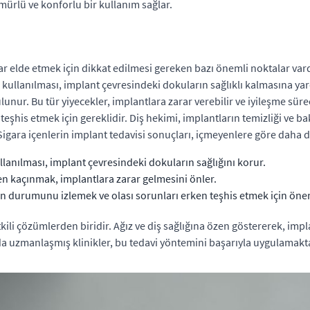
mürlü ve konforlu bir kullanım sağlar.
ar elde etmek için dikkat edilmesi gereken bazı önemli noktalar vard
pi kullanılması, implant çevresindeki dokuların sağlıklı kalmasına ya
nur. Bu tür yiyecekler, implantlara zarar verebilir ve iyileşme sürec
eşhis etmek için gereklidir. Diş hekimi, implantların temizliği ve b
 Sigara içenlerin implant tedavisi sonuçları, içmeyenlere göre daha d
ullanılması, implant çevresindeki dokuların sağlığını korur.
en kaçınmak, implantlara zarar gelmesini önler.
ın durumunu izlemek ve olası sorunları erken teşhis etmek için önem
ili çözümlerden biridir. Ağız ve diş sağlığına özen göstererek, impl
uzmanlaşmış klinikler, bu tedavi yöntemini başarıyla uygulamakta v