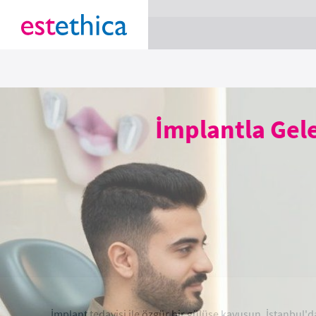
section Service {
}
İmplantla Gel
İmplant tedavisi ile özgür bir gülüşe kavuşun. İstanbul'da