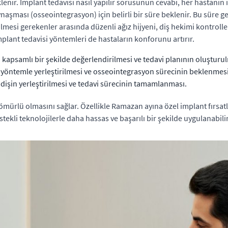
nir. İmplant tedavisi nasıl yapılır sorusunun cevabı, her hastanın i
aşması (osseointegrasyon) için belirli bir süre beklenir. Bu süre gen
dilmesi gerekenler arasında düzenli ağız hijyeni, diş hekimi kontroller
implant tedavisi yöntemleri de hastaların konforunu artırır.
kapsamlı bir şekilde değerlendirilmesi ve tedavi planının oluşturu
yöntemle yerleştirilmesi ve osseointegrasyon sürecinin beklenmesi
dişin yerleştirilmesi ve tedavi sürecinin tamamlanması.
ömürlü olmasını sağlar. Özellikle Ramazan ayına özel implant fırsatl
li teknolojilerle daha hassas ve başarılı bir şekilde uygulanabilir, 