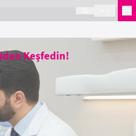
TR
iden Keşfedin!