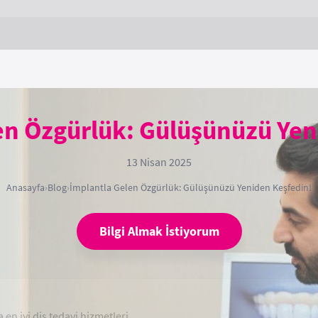
en Özgürlük: Gülüşünüzü Yen
13 Nisan 2025
Anasayfa
›
Blog
›
İmplantla Gelen Özgürlük: Gülüşünüzü Yeniden Keşfedin!
Bilgi Almak İstiyorum
 en iyi diş tedavi hizmetleri.