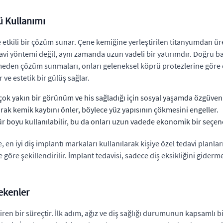
ü Kullanımı
e etkili bir çözüm sunar. Çene kemiğine yerleştirilen titanyumdan ür
edavi yöntemi değil, aynı zamanda uzun vadeli bir yatırımdır. Doğru b
rmeden çözüm sunmaları, onları geleneksel köprü protezlerine göre d
ve estetik bir gülüş sağlar.
çok yakın bir görünüm ve his sağladığı için sosyal yaşamda özgüveni 
rak kemik kaybını önler, böylece yüz yapısının çökmesini engeller.
 boyu kullanılabilir, bu da onları uzun vadede ekonomik bir seçen
en iyi diş implantı markaları kullanılarak kişiye özel tedavi planları
 göre şekillendirilir. İmplant tedavisi, sadece diş eksikliğini gide
ekenler
iren bir süreçtir. İlk adım, ağız ve diş sağlığı durumunun kapsamlı 