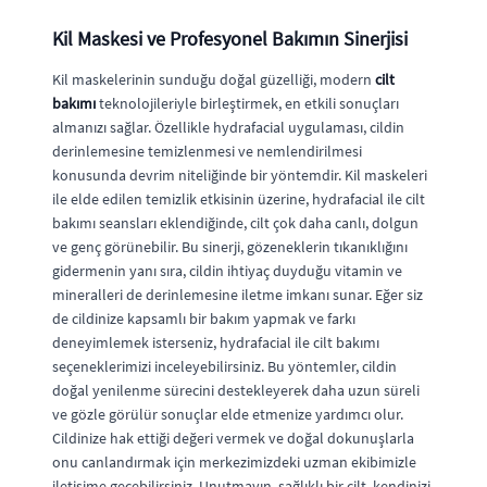
Kil Maskesi ve Profesyonel Bakımın Sinerjisi
Kil maskelerinin sunduğu doğal güzelliği, modern
cilt
bakımı
teknolojileriyle birleştirmek, en etkili sonuçları
almanızı sağlar. Özellikle hydrafacial uygulaması, cildin
derinlemesine temizlenmesi ve nemlendirilmesi
konusunda devrim niteliğinde bir yöntemdir. Kil maskeleri
ile elde edilen temizlik etkisinin üzerine, hydrafacial ile cilt
bakımı seansları eklendiğinde, cilt çok daha canlı, dolgun
ve genç görünebilir. Bu sinerji, gözeneklerin tıkanıklığını
gidermenin yanı sıra, cildin ihtiyaç duyduğu vitamin ve
mineralleri de derinlemesine iletme imkanı sunar. Eğer siz
de cildinize kapsamlı bir bakım yapmak ve farkı
deneyimlemek isterseniz, hydrafacial ile cilt bakımı
seçeneklerimizi inceleyebilirsiniz. Bu yöntemler, cildin
doğal yenilenme sürecini destekleyerek daha uzun süreli
ve gözle görülür sonuçlar elde etmenize yardımcı olur.
Cildinize hak ettiği değeri vermek ve doğal dokunuşlarla
onu canlandırmak için merkezimizdeki uzman ekibimizle
iletişime geçebilirsiniz. Unutmayın, sağlıklı bir cilt, kendinizi