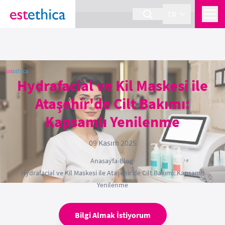
section Service {
}
TR
Hydrafacial ve Kil Maskesi ile
Ataşehir'de Cilt Bakımı:
Kapsamlı Yenilenme
09 Kasım 2025
Anasayfa
›
Blog
›
Hydrafacial ve Kil Maskesi ile Ataşehir'de Cilt Bakımı: Kapsamlı
Yenilenme
Bilgi Almak İstiyorum