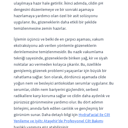
ulaşılmaya hazır hale getirilir. İkinci adımda, cildin pH
dengesini düzenlemeye ve bir sonraki aşamaya
hazırlamaya yardımcı olan özel bir asit solüsyonu
uygulanır. Bu, gözeneklerin daha etkili bir şekilde
temizlenmesine zemin hazırlar.
İşlemin üçüncü ve belki de en çarpıcı aşaması, vakum
ekstraksiyonu adı verilen yöntemle gözeneklerin
derinlemesine temizlenmesidir. Bu nazik vakumlama
tekniği sayesinde, gözeneklerde biriken yağ, kir ve siyah
noktalar acı vermeden kolayca çıkarılır. Bu, özellikle
genişlemiş gözenek problemi yaşayanlar için büyük bir
rahatlama sağlar. Son olarak, dördüncü aşamada cilde
yoğun nem ve besleyici antioksidan serumlar uygulanır. Bu
serumlar, cildin nem bariyerini güçlendirir, serbest
radikallere karşı koruma sağlar ve cildin daha aydınlık ve
pürüzsüz görünmesine yardımcı olur. Bu dört adımın
birleşimi, anında fark edilen canlılık ve gençleşmiş bir
görünüm sunar. Daha detaylı bilgi için
HydraFacial ile Cilt
Yenileme ve Işıltı: Ataşehir'de Profesyonel Cilt Bakımı
başlıklı yazımıza göz atabilirsiniz.