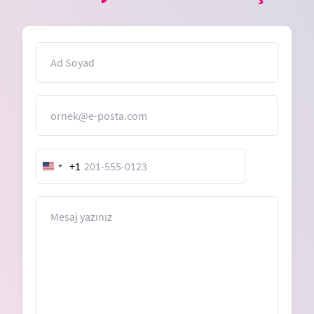
İsim
E-Posta
+1
United
States
+1
Mesaj