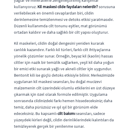
yağlar ve minerallerle zenginleştirilmiş karışımlar
kullanıyoruz.
Kil maskesi cilde faydaları nelerdir?
sorusuna
verilebilecek en önemli cevaplardan biri, cildin
derinlemesine temizlenmesi ve detoks etkisi yaratmasıdır.
Düzenli kullanımda cilt tonunu eşitler, mat görünümü
ortadan kaldırır ve daha sağlıklı bir cilt yapısı oluşturur.
Kil maskeleri, cildin doğal dengesini yeniden kurarak
canlılık kazandırır. Farklı kil türleri, farklı cilt ihtiyaçlarına
yönelik çözümler sunar. Örneğin, beyaz kil (kaolin) hassas
ciltler için nazik bir temizlik sağlarken, yeşil kil daha yoğun
bir emici etki sunarak yağlı ve akneli ciltler için uygundur.
Bentonit kili ise güçlü detoks etkisiyle bilinir. Merkezimizde
uygulanan kil maskesi seansları, bu doğal mucizevi
malzemenin cilt üzerindeki olumlu etkilerini en üst düzeye
çıkarmak için özel olarak formüle edilmiştir. Uygulama
sonrasında cildinizdeki farkı hemen hissedeceksiniz; daha
temiz, daha pürüzsüz ve ışıl ışıl bir görünüm elde
edeceksiniz. Bu kapsamlı
cilt bakımı
seansları, sadece
yüzeydeki kirleri değil, cildin derinliklerindeki kalıntıları da
temizleyerek gerçek bir yenilenme sunar.