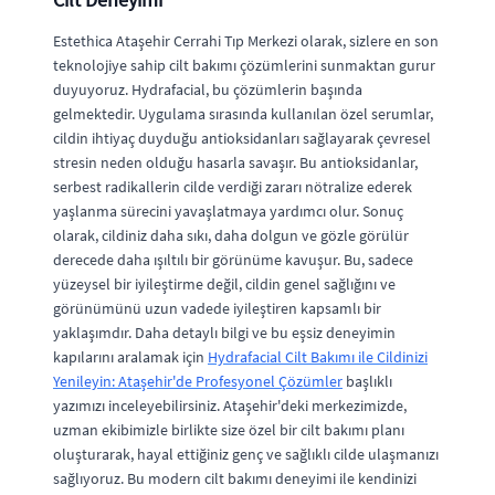
Estethica Ataşehir Cerrahi Tıp Merkezi olarak, sizlere en son
teknolojiye sahip cilt bakımı çözümlerini sunmaktan gurur
duyuyoruz. Hydrafacial, bu çözümlerin başında
gelmektedir. Uygulama sırasında kullanılan özel serumlar,
cildin ihtiyaç duyduğu antioksidanları sağlayarak çevresel
stresin neden olduğu hasarla savaşır. Bu antioksidanlar,
serbest radikallerin cilde verdiği zararı nötralize ederek
yaşlanma sürecini yavaşlatmaya yardımcı olur. Sonuç
olarak, cildiniz daha sıkı, daha dolgun ve gözle görülür
derecede daha ışıltılı bir görünüme kavuşur. Bu, sadece
yüzeysel bir iyileştirme değil, cildin genel sağlığını ve
görünümünü uzun vadede iyileştiren kapsamlı bir
yaklaşımdır. Daha detaylı bilgi ve bu eşsiz deneyimin
kapılarını aralamak için
Hydrafacial Cilt Bakımı ile Cildinizi
Yenileyin: Ataşehir'de Profesyonel Çözümler
başlıklı
yazımızı inceleyebilirsiniz. Ataşehir'deki merkezimizde,
uzman ekibimizle birlikte size özel bir cilt bakımı planı
oluşturarak, hayal ettiğiniz genç ve sağlıklı cilde ulaşmanızı
sağlıyoruz. Bu modern cilt bakımı deneyimi ile kendinizi