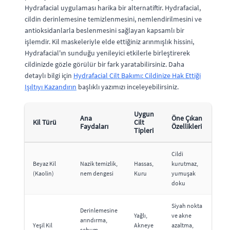
Hydrafacial uygulaması harika bir alternatiftir. Hydrafacial,
cildin derinlemesine temizlenmesini, nemlendirilmesini ve
antioksidanlarla beslenmesini sağlayan kapsamlı bir
işlemdir. Kil maskeleriyle elde ettiğiniz arınmışlık hissini,
Hydrafacial'ın sunduğu yenileyici etkilerle birleştirerek
cildinizde gözle görülür bir fark yaratabilirsiniz. Daha
detaylı bilgi için
Hydrafacial Cilt Bakımı: Cildinize Hak Ettiği
Işıltıyı Kazandırın
başlıklı yazımızı inceleyebilirsiniz.
Uygun
Ana
Öne Çıkan
Kil Türü
Cilt
Faydaları
Özellikleri
Tipleri
Cildi
Beyaz Kil
Nazik temizlik,
Hassas,
kurutmaz,
(Kaolin)
nem dengesi
Kuru
yumuşak
doku
Siyah nokta
Derinlemesine
Yağlı,
ve akne
arındırma,
Yeşil Kil
Akneye
azaltma,
sebum