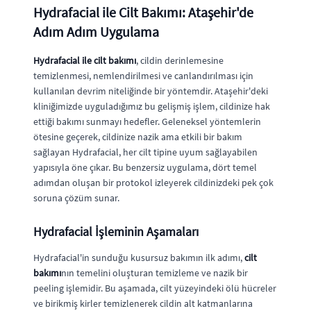
Hydrafacial ile Cilt Bakımı: Ataşehir'de
Adım Adım Uygulama
Hydrafacial ile cilt bakımı
, cildin derinlemesine
temizlenmesi, nemlendirilmesi ve canlandırılması için
kullanılan devrim niteliğinde bir yöntemdir. Ataşehir'deki
kliniğimizde uyguladığımız bu gelişmiş işlem, cildinize hak
ettiği bakımı sunmayı hedefler. Geleneksel yöntemlerin
ötesine geçerek, cildinize nazik ama etkili bir bakım
sağlayan Hydrafacial, her cilt tipine uyum sağlayabilen
yapısıyla öne çıkar. Bu benzersiz uygulama, dört temel
adımdan oluşan bir protokol izleyerek cildinizdeki pek çok
soruna çözüm sunar.
Hydrafacial İşleminin Aşamaları
Hydrafacial'in sunduğu kusursuz bakımın ilk adımı,
cilt
bakımı
nın temelini oluşturan temizleme ve nazik bir
peeling işlemidir. Bu aşamada, cilt yüzeyindeki ölü hücreler
ve birikmiş kirler temizlenerek cildin alt katmanlarına