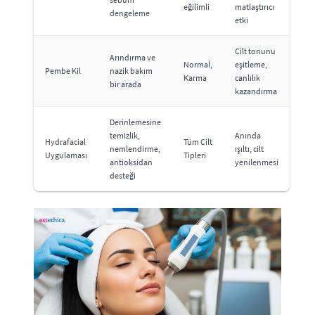
eğilimli
matlaştırıcı
dengeleme
etki
Cilt tonunu
Arındırma ve
Normal,
eşitleme,
Pembe Kil
nazik bakım
Karma
canlılık
bir arada
kazandırma
Derinlemesine
temizlik,
Anında
Hydrafacial
Tüm Cilt
nemlendirme,
ışıltı, cilt
Uygulaması
Tipleri
antioksidan
yenilenmesi
desteği