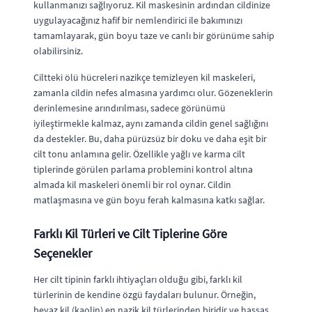
kullanmanızı sağlıyoruz. Kil maskesinin ardından cildinize
uygulayacağınız hafif bir nemlendirici ile bakımınızı
tamamlayarak, gün boyu taze ve canlı bir görünüme sahip
olabilirsiniz.
Ciltteki ölü hücreleri nazikçe temizleyen kil maskeleri,
zamanla cildin nefes almasına yardımcı olur. Gözeneklerin
derinlemesine arındırılması, sadece görünümü
iyileştirmekle kalmaz, aynı zamanda cildin genel sağlığını
da destekler. Bu, daha pürüzsüz bir doku ve daha eşit bir
cilt tonu anlamına gelir. Özellikle yağlı ve karma cilt
tiplerinde görülen parlama problemini kontrol altına
almada kil maskeleri önemli bir rol oynar. Cildin
matlaşmasına ve gün boyu ferah kalmasına katkı sağlar.
Farklı Kil Türleri ve Cilt Tiplerine Göre
Seçenekler
Her cilt tipinin farklı ihtiyaçları olduğu gibi, farklı kil
türlerinin de kendine özgü faydaları bulunur. Örneğin,
beyaz kil (kaolin) en nazik kil türlerinden biridir ve hassas