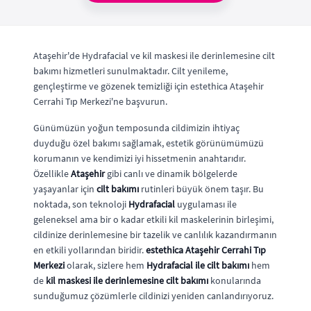
Ataşehir'de Hydrafacial ve kil maskesi ile derinlemesine cilt
bakımı hizmetleri sunulmaktadır. Cilt yenileme,
gençleştirme ve gözenek temizliği için estethica Ataşehir
Cerrahi Tıp Merkezi'ne başvurun.
Günümüzün yoğun temposunda cildimizin ihtiyaç
duyduğu özel bakımı sağlamak, estetik görünümümüzü
korumanın ve kendimizi iyi hissetmenin anahtarıdır.
Özellikle
Ataşehir
gibi canlı ve dinamik bölgelerde
yaşayanlar için
cilt bakımı
rutinleri büyük önem taşır. Bu
noktada, son teknoloji
Hydrafacial
uygulaması ile
geleneksel ama bir o kadar etkili kil maskelerinin birleşimi,
cildinize derinlemesine bir tazelik ve canlılık kazandırmanın
en etkili yollarından biridir.
estethica Ataşehir Cerrahi Tıp
Merkezi
olarak, sizlere hem
Hydrafacial ile cilt bakımı
hem
de
kil maskesi ile derinlemesine cilt bakımı
konularında
sunduğumuz çözümlerle cildinizi yeniden canlandırıyoruz.