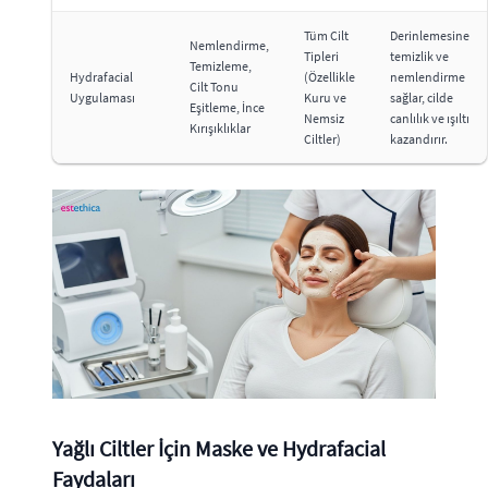
Tüm Cilt
Derinlemesine
Nemlendirme,
Tipleri
temizlik ve
Temizleme,
Hydrafacial
(Özellikle
nemlendirme
Cilt Tonu
Uygulaması
Kuru ve
sağlar, cilde
Eşitleme, İnce
Nemsiz
canlılık ve ışıltı
Kırışıklıklar
Ciltler)
kazandırır.
Yağlı Ciltler İçin Maske ve Hydrafacial
Faydaları