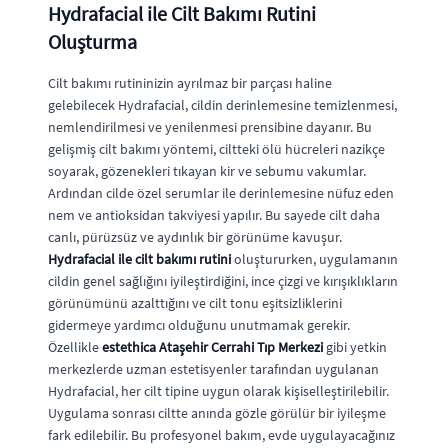
Hydrafacial ile Cilt Bakımı Rutini
Oluşturma
Cilt bakımı rutininizin ayrılmaz bir parçası haline
gelebilecek Hydrafacial, cildin derinlemesine temizlenmesi,
nemlendirilmesi ve yenilenmesi prensibine dayanır. Bu
gelişmiş cilt bakımı yöntemi, ciltteki ölü hücreleri nazikçe
soyarak, gözenekleri tıkayan kir ve sebumu vakumlar.
Ardından cilde özel serumlar ile derinlemesine nüfuz eden
nem ve antioksidan takviyesi yapılır. Bu sayede cilt daha
canlı, pürüzsüz ve aydınlık bir görünüme kavuşur.
Hydrafacial ile cilt bakımı rutini
oluştururken, uygulamanın
cildin genel sağlığını iyileştirdiğini, ince çizgi ve kırışıklıkların
görünümünü azalttığını ve cilt tonu eşitsizliklerini
gidermeye yardımcı olduğunu unutmamak gerekir.
Özellikle
estethica Ataşehir Cerrahi Tıp Merkezi
gibi yetkin
merkezlerde uzman estetisyenler tarafından uygulanan
Hydrafacial, her cilt tipine uygun olarak kişiselleştirilebilir.
Uygulama sonrası ciltte anında gözle görülür bir iyileşme
fark edilebilir. Bu profesyonel bakım, evde uygulayacağınız