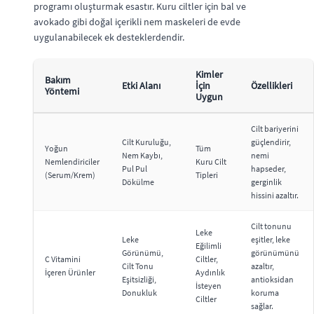
programı oluşturmak esastır. Kuru ciltler için bal ve
avokado gibi doğal içerikli nem maskeleri de evde
uygulanabilecek ek desteklerdendir.
Kimler
Bakım
Etki Alanı
İçin
Özellikleri
Yöntemi
Uygun
Cilt bariyerini
Cilt Kuruluğu,
güçlendirir,
Yoğun
Tüm
Nem Kaybı,
nemi
Nemlendiriciler
Kuru Cilt
Pul Pul
hapseder,
(Serum/Krem)
Tipleri
Dökülme
gerginlik
hissini azaltır.
Cilt tonunu
Leke
Leke
eşitler, leke
Eğilimli
Görünümü,
görünümünü
C Vitamini
Ciltler,
Cilt Tonu
azaltır,
İçeren Ürünler
Aydınlık
Eşitsizliği,
antioksidan
İsteyen
Donukluk
koruma
Ciltler
sağlar.