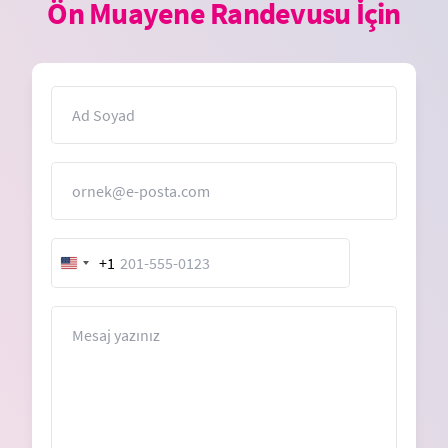
Ön Muayene Randevusu İçin
İsim
E-Posta
+1
United
States
+1
Mesaj