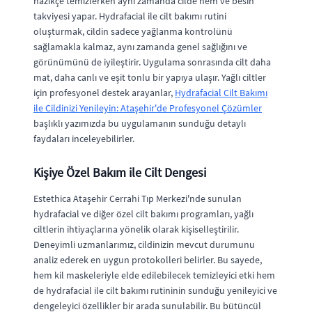
nazikçe temizlerken aynı zamanda cilde nem ve besin
takviyesi yapar. Hydrafacial ile cilt bakımı rutini
oluşturmak, cildin sadece yağlanma kontrolünü
sağlamakla kalmaz, aynı zamanda genel sağlığını ve
görünümünü de iyileştirir. Uygulama sonrasında cilt daha
mat, daha canlı ve eşit tonlu bir yapıya ulaşır. Yağlı ciltler
için profesyonel destek arayanlar,
Hydrafacial Cilt Bakımı
ile Cildinizi Yenileyin: Ataşehir'de Profesyonel Çözümler
başlıklı yazımızda bu uygulamanın sunduğu detaylı
faydaları inceleyebilirler.
Kişiye Özel Bakım ile Cilt Dengesi
Estethica Ataşehir Cerrahi Tıp Merkezi'nde sunulan
hydrafacial ve diğer özel cilt bakımı programları, yağlı
ciltlerin ihtiyaçlarına yönelik olarak kişiselleştirilir.
Deneyimli uzmanlarımız, cildinizin mevcut durumunu
analiz ederek en uygun protokolleri belirler. Bu sayede,
hem kil maskeleriyle elde edilebilecek temizleyici etki hem
de hydrafacial ile cilt bakımı rutininin sunduğu yenileyici ve
dengeleyici özellikler bir arada sunulabilir. Bu bütüncül