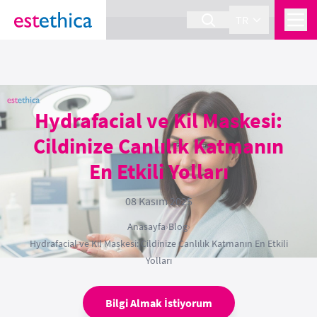
section Service {
}
TR
Hydrafacial ve Kil Maskesi:
Cildinize Canlılık Katmanın
En Etkili Yolları
08 Kasım 2025
Anasayfa
›
Blog
›
Hydrafacial ve Kil Maskesi: Cildinize Canlılık Katmanın En Etkili
Yolları
Bilgi Almak İstiyorum