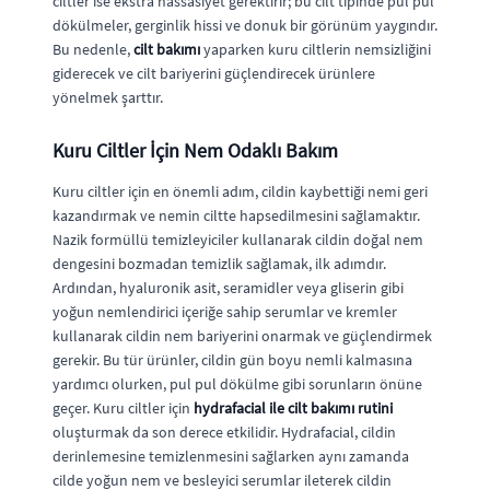
ciltler ise ekstra hassasiyet gerektirir; bu cilt tipinde pul pul
dökülmeler, gerginlik hissi ve donuk bir görünüm yaygındır.
Bu nedenle,
cilt bakımı
yaparken kuru ciltlerin nemsizliğini
giderecek ve cilt bariyerini güçlendirecek ürünlere
yönelmek şarttır.
Kuru Ciltler İçin Nem Odaklı Bakım
Kuru ciltler için en önemli adım, cildin kaybettiği nemi geri
kazandırmak ve nemin ciltte hapsedilmesini sağlamaktır.
Nazik formüllü temizleyiciler kullanarak cildin doğal nem
dengesini bozmadan temizlik sağlamak, ilk adımdır.
Ardından, hyaluronik asit, seramidler veya gliserin gibi
yoğun nemlendirici içeriğe sahip serumlar ve kremler
kullanarak cildin nem bariyerini onarmak ve güçlendirmek
gerekir. Bu tür ürünler, cildin gün boyu nemli kalmasına
yardımcı olurken, pul pul dökülme gibi sorunların önüne
geçer. Kuru ciltler için
hydrafacial ile cilt bakımı rutini
oluşturmak da son derece etkilidir. Hydrafacial, cildin
derinlemesine temizlenmesini sağlarken aynı zamanda
cilde yoğun nem ve besleyici serumlar ileterek cildin