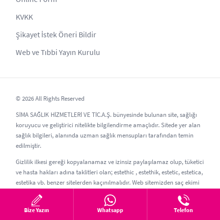
KVKK
Şikayet İstek Öneri Bildir
Web ve Tıbbi Yayın Kurulu
© 2026 All Rights Reserved
SİMA SAĞLIK HİZMETLERİ VE TİC.A.Ş. bünyesinde bulunan site, sağlığı
koruyucu ve geliştirici nitelikte bilgilendirme amaçlıdır. Sitede yer alan
sağlık bilgileri, alanında uzman sağlık mensupları tarafından temin
edilmiştir.
Gizlilik ilkesi gereği kopyalanamaz ve izinsiz paylaşılamaz olup, tüketici
ve hasta hakları adına taklitleri olan; estethic , estethik, estetic, estetica,
estetika vb. benzer sitelerden kaçınılmalıdır. Web sitemizden saç ekimi
ve estetik cerrahi konularında bilgi alabilir, dilerseniz saç ekimi ve
estetik randevusu oluşturabilirsiniz.
Bize Yazın
Whatsapp
Telefon
Güncelleme Tarihi: 05.08.2026