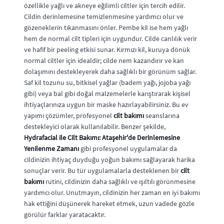
özellikle yağlı ve akneye eğilimli ciltler için tercih edilir.
Cildin derinlemesine temizlenmesine yardımcı olur ve
gözeneklerin tıkanmasını önler. Pembe kil ise hem yağlı
hem de normal cilt tipleri için uygundur. Cilde canlılık verir
ve hafif bir peeling etkisi sunar. Kırmızı kil, kuruya dönük
normal ciltler için idealdir; cilde nem kazandırır ve kan
dolaşımını destekleyerek daha sağlıklı bir görünüm sağlar.
Saf kil tozunu su, bitkisel yağlar (badem yağı, jojoba yağı
gibi) veya bal gibi doğal malzemelerle karıştırarak kişisel
ihtiyaçlarınıza uygun bir maske hazırlayabilirsiniz. Bu ev
yapımı çözümler, profesyonel
cilt bakımı
seanslarına
destekleyici olarak kullanılabilir. Benzer şekilde,
Hydrafacial ile Cilt Bakımı: Ataşehir'de Derinlemesine
Yenilenme Zamanı
gibi profesyonel uygulamalar da
cildinizin ihtiyaç duyduğu yoğun bakımı sağlayarak harika
sonuçlar verir. Bu tür uygulamalarla desteklenen bir
cilt
bakımı
rutini, cildinizin daha sağlıklı ve ışıltılı görünmesine
yardımcı olur. Unutmayın, cildinizin her zaman en iyi bakımı
hak ettiğini düşünerek hareket etmek, uzun vadede gözle
görülür farklar yaratacaktır.