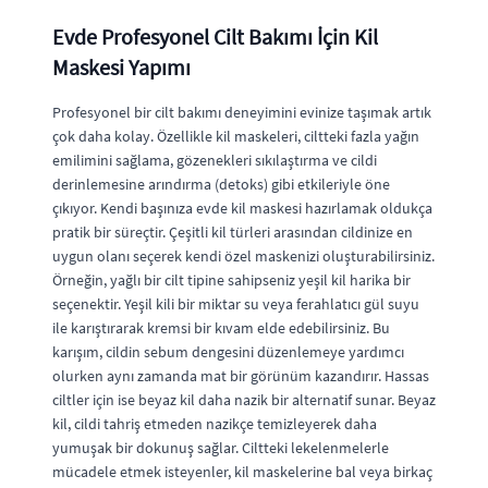
Evde Profesyonel Cilt Bakımı İçin Kil
Maskesi Yapımı
Profesyonel bir cilt bakımı deneyimini evinize taşımak artık
çok daha kolay. Özellikle kil maskeleri, ciltteki fazla yağın
emilimini sağlama, gözenekleri sıkılaştırma ve cildi
derinlemesine arındırma (detoks) gibi etkileriyle öne
çıkıyor. Kendi başınıza evde kil maskesi hazırlamak oldukça
pratik bir süreçtir. Çeşitli kil türleri arasından cildinize en
uygun olanı seçerek kendi özel maskenizi oluşturabilirsiniz.
Örneğin, yağlı bir cilt tipine sahipseniz yeşil kil harika bir
seçenektir. Yeşil kili bir miktar su veya ferahlatıcı gül suyu
ile karıştırarak kremsi bir kıvam elde edebilirsiniz. Bu
karışım, cildin sebum dengesini düzenlemeye yardımcı
olurken aynı zamanda mat bir görünüm kazandırır. Hassas
ciltler için ise beyaz kil daha nazik bir alternatif sunar. Beyaz
kil, cildi tahriş etmeden nazikçe temizleyerek daha
yumuşak bir dokunuş sağlar. Ciltteki lekelenmelerle
mücadele etmek isteyenler, kil maskelerine bal veya birkaç