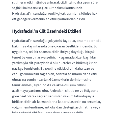
rutinlerin etkinliğini de artırarak cildinizin daha uzun süre
sağlıklı kalmasını sağlar. Cilt bakımı konusunda
Hydrafacial'ın sunduğu yenilikçi yaklaşımlar, cildinize hak
ettiği değeri vermenin en etkili yollarından biridir.
Hydrafacial'ın Cilt Üzerindeki Etkileri
Hydrafacial'ın sunduğu çok yönlü faydalar, onu modern cilt
bakımı yaklaşımlarında öne çıkaran özelliklerindendir. Bu
uygulama, tek bir seansta cildin ihtiyaç duyduğu birçok
temel bakımı bir araya getirir. İlk aşamada, özel başlıklar
yardımıyla cilt yüzeyindeki ölü hücreler ve birikmiş kirler
nazikçe temizlenir. Bu peeling etkisi, cildin daha taze ve
canlı görünmesini sağlarken, sonraki adımların daha etkili
olmasına zemin hazırlar. Gözeneklerin derinlemesine
temizlenmesi, siyah nokta ve akne oluşum riskini
azaltmaya yardımcı olur. Ardından, cilt tipine ve ihtiyacına
göre özel olarak seçilen serumlar, vakum teknolojisiyle
birlikte cildin alt katmanlarına kadar ulaştırılır. Bu serumlar,
yoğun nemlendirme, antioksidan desteği, aydınlatma veya
leke tedavisi gibi farklı amaçlara hizmet edebilir.