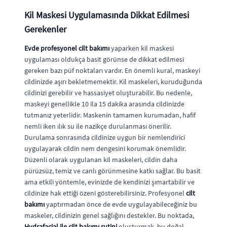
Kil Maskesi Uygulamasında Dikkat Edilmesi
Gerekenler
Evde profesyonel cilt bakımı
yaparken kil maskesi
uygulaması oldukça basit görünse de dikkat edilmesi
gereken bazı püf noktaları vardır. En önemli kural, maskeyi
cildinizde aşırı bekletmemektir. Kil maskeleri, kuruduğunda
cildinizi gerebilir ve hassasiyet oluşturabilir. Bu nedenle,
maskeyi genellikle 10 ila 15 dakika arasında cildinizde
tutmanız yeterlidir. Maskenin tamamen kurumadan, hafif
nemli iken ılık su ile nazikçe durulanması önerilir.
Durulama sonrasında cildinize uygun bir nemlendirici
uygulayarak cildin nem dengesini korumak önemlidir.
Düzenli olarak uygulanan kil maskeleri, cildin daha
pürüzsüz, temiz ve canlı görünmesine katkı sağlar. Bu basit
ama etkili yöntemle, evinizde de kendinizi şımartabilir ve
cildinize hak ettiği özeni gösterebilirsiniz. Profesyonel
cilt
bakımı
yaptırmadan önce de evde uygulayabileceğiniz bu
maskeler, cildinizin genel sağlığını destekler. Bu noktada,
Hydrafacial ile cilt bakımı rutini
oluşturmak, bu doğal