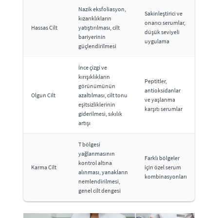
Nazik eksfoliasyon,
Sakinleştirici ve
kızarıklıkların
onarıcı serumlar,
Hassas Cilt
yatıştırılması, cilt
düşük seviyeli
bariyerinin
uygulama
güçlendirilmesi
İnce çizgi ve
kırışıklıkların
Peptitler,
görünümünün
antioksidanlar
Olgun Cilt
azaltılması, cilt tonu
ve yaşlanma
eşitsizliklerinin
karşıtı serumlar
giderilmesi, sıkılık
artışı
T bölgesi
yağlanmasının
Farklı bölgeler
kontrol altına
Karma Cilt
için özel serum
alınması, yanakların
kombinasyonları
nemlendirilmesi,
genel cilt dengesi