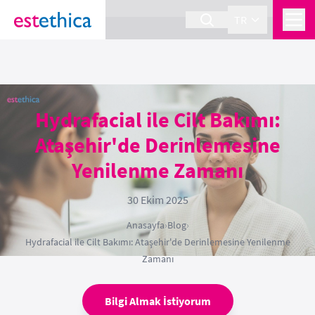
section Service {
}
TR
Hydrafacial ile Cilt Bakımı:
Ataşehir'de Derinlemesine
Yenilenme Zamanı
30 Ekim 2025
Anasayfa
›
Blog
›
Hydrafacial ile Cilt Bakımı: Ataşehir'de Derinlemesine Yenilenme
Zamanı
Bilgi Almak İstiyorum