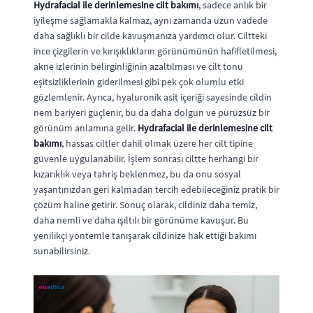
Hydrafacial ile derinlemesine cilt bakımı
, sadece anlık bir
iyileşme sağlamakla kalmaz, aynı zamanda uzun vadede
daha sağlıklı bir cilde kavuşmanıza yardımcı olur. Ciltteki
ince çizgilerin ve kırışıklıkların görünümünün hafifletilmesi,
akne izlerinin belirginliğinin azaltılması ve cilt tonu
eşitsizliklerinin giderilmesi gibi pek çok olumlu etki
gözlemlenir. Ayrıca, hyaluronik asit içeriği sayesinde cildin
nem bariyeri güçlenir, bu da daha dolgun ve pürüzsüz bir
görünüm anlamına gelir.
Hydrafacial ile derinlemesine cilt
bakımı
, hassas ciltler dahil olmak üzere her cilt tipine
güvenle uygulanabilir. İşlem sonrası ciltte herhangi bir
kızarıklık veya tahriş beklenmez, bu da onu sosyal
yaşantınızdan geri kalmadan tercih edebileceğiniz pratik bir
çözüm haline getirir. Sonuç olarak, cildiniz daha temiz,
daha nemli ve daha ışıltılı bir görünüme kavuşur. Bu
yenilikçi yöntemle tanışarak cildinize hak ettiği bakımı
sunabilirsiniz.