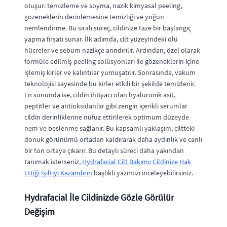
oluşur: temizleme ve soyma, nazik kimyasal peeling,
gözeneklerin derinlemesine temizliği ve yoğun
nemlendirme. Bu sıralı süreç, cildinize taze bir başlangıç
yapma fırsatı sunar. İlk adımda, cilt yüzeyindeki ölü
hücreler ve sebum nazikçe arındırılır. Ardından, özel olarak
formüle edilmiş peeling solüsyonları ile gözeneklerin içine
işlemiş kirler ve kalıntılar yumuşatılır. Sonrasında, vakum
teknolojisi sayesinde bu kirler etkili bir şekilde temizlenir.
En sonunda ise, cildin ihtiyacı olan hyaluronik asit,
peptitler ve antioksidanlar gibi zengin içerikli serumlar
cildin derinliklerine nüfuz ettirilerek optimum düzeyde
nem ve beslenme sağlanır. Bu kapsamlı yaklaşım, ciltteki
donuk görünümü ortadan kaldırarak daha aydınlık ve canlı
bir ton ortaya çıkarır. Bu detaylı süreci daha yakından
tanımak isterseniz,
Hydrafacial Cilt Bakımı: Cildinize Hak
Ettiği Işıltıyı Kazandırın
başlıklı yazımızı inceleyebilirsiniz.
Hydrafacial İle Cildinizde Gözle Görülür
Değişim