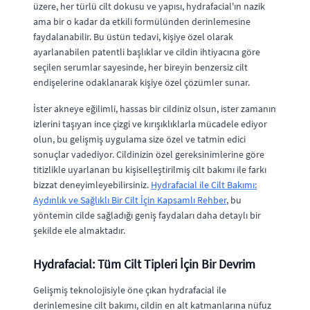
üzere, her türlü cilt dokusu ve yapısı, hydrafacial'ın nazik
ama bir o kadar da etkili formülünden derinlemesine
faydalanabilir. Bu üstün tedavi, kişiye özel olarak
ayarlanabilen patentli başlıklar ve cildin ihtiyacına göre
seçilen serumlar sayesinde, her bireyin benzersiz cilt
endişelerine odaklanarak kişiye özel çözümler sunar.
İster akneye eğilimli, hassas bir cildiniz olsun, ister zamanın
izlerini taşıyan ince çizgi ve kırışıklıklarla mücadele ediyor
olun, bu gelişmiş uygulama size özel ve tatmin edici
sonuçlar vadediyor. Cildinizin özel gereksinimlerine göre
titizlikle uyarlanan bu kişiselleştirilmiş cilt bakımı ile farkı
bizzat deneyimleyebilirsiniz.
Hydrafacial ile Cilt Bakımı:
Aydınlık ve Sağlıklı Bir Cilt İçin Kapsamlı Rehber
, bu
yöntemin cilde sağladığı geniş faydaları daha detaylı bir
şekilde ele almaktadır.
Hydrafacial: Tüm Cilt Tipleri İçin Bir Devrim
Gelişmiş teknolojisiyle öne çıkan hydrafacial ile
derinlemesine cilt bakımı, cildin en alt katmanlarına nüfuz