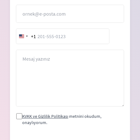
E-Posta
+1
United
States
+1
Mesaj
KVKK ve Gizlilik Politikası
metnini okudum,
onaylıyorum.