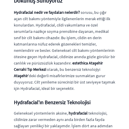
Dokunuş Sunuyoruz
Hydrafacial nedir ve faydaları nelerdir?
sorusu, bu çığır
açan cilt bakımı yöntemiyle ilgilenenlerin merak ettiği ilk
konulardan. Hydrafacial, cildi vakumlama ve özel
serumlarla nazikçe soyma prensibine dayanan, medikal
sınıf bir cilt bakımı cihazıdır. Bu işlem, cildin en derin
katmanlarına nüfuz ederek gözenekleri temizler,
nemlendirir ve besler. Geleneksel cilt bakımı yöntemlerinin
ötesine geçen Hydrafacial, cildinize anında gözle görülür bir
canlılık ve pürüzsüzlük kazandırır.
estethica Ataşehir
Cerrahi Tıp Merkezi
olarak, bu benzersiz teknolojiyi
Ataşehir
'deki değerli misafirlerimize sunmaktan gurur
duyuyoruz. Cilt yenileme sürecinizi bir üst seviyeye taşımak
için Hydrafacial, ideal bir seçenektir.
Hydrafacial'ın Benzersiz Teknolojisi
Geleneksel yöntemlerin aksine,
hydrafacial
teknolojisi,
cildinize zarar vermeden aynı anda birden fazla fayda
sağlayan yenilikçi bir yaklaşımdır. İşlem dört ana adımdan