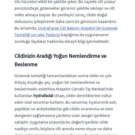
ölü hücreleri etkili bir şekilde çeker. Bu sayede cilt yüzeyi
pürüzsüzleşir, gözenekler görünür şekilde sıkılaşır ve cilt
nefes almaya başlar. Bu yenileyici süreç, cildin doğal
dokusunu iyileştirerek daha canlı bir görünüm kazandırır.
Bu anlamda,
HydraFacial Cilt Bakımı: Ataşehir'de Gözenek
Temizliği ve Leke Tedavisi
başlığımız da uygulamanın
sunduğu faydalar hakkında detaylı bilgi içermektedir.
Cildinizin Aradığı Yoğun Nemlendirme ve
Beslenme
Gözenek temizliği tamamlandıktan sonra cildin en çok
ihtiyaç duyduğu şey, yoğun bir nemlendirme ve
beslenmedir. estethica Ataşehir Cerrahi Tıp Merkezi'nde
kullanılan
hydrafacial
cihazı, cildin derinliklerine nüfuz
eden özel serumlar kullanır. Bu serumlar, hyaluronik asit,
peptitler ve antioksidanlar gibi cildin onarımına ve nem
dengesini sağlamasına yardımcı olan zengin içeriklere
sahiptir. Uygulama sırasında bu değerli içerikler cilde
nazikçe verilir, böylece cilt anında neme doyar ve daha