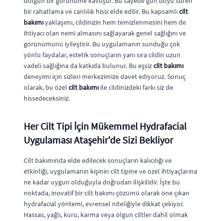
dolgun bir görünüme kavuşur. Bu sayede gün boyu süren
bir rahatlama ve canlılık hissi elde edilir. Bu kapsamlı
cilt
bakımı
yaklaşımı, cildinizin hem temizlenmesini hem de
ihtiyacı olan nemi almasını sağlayarak genel sağlığını ve
görünümünü iyileştirir. Bu uygulamanın sunduğu çok
yönlü faydalar, estetik sonuçların yanı sıra cildin uzun
vadeli sağlığına da katkıda bulunur. Bu eşsiz
cilt bakımı
deneyimi için sizleri merkezimize davet ediyoruz. Sonuç
olarak, bu özel
cilt bakımı
ile cildinizdeki farkı siz de
hissedeceksiniz.
Her Cilt Tipi İçin Mükemmel Hydrafacial
Uygulaması Ataşehir'de Sizi Bekliyor
Cilt bakımında elde edilecek sonuçların kalıcılığı ve
etkinliği, uygulamanın kişinin cilt tipine ve özel ihtiyaçlarına
ne kadar uygun olduğuyla doğrudan ilişkilidir. İşte bu
noktada, inovatif bir cilt bakımı çözümü olarak öne çıkan
hydrafacial yöntemi, evrensel niteliğiyle dikkat çekiyor.
Hassas, yağlı, kuru, karma veya olgun ciltler dahil olmak