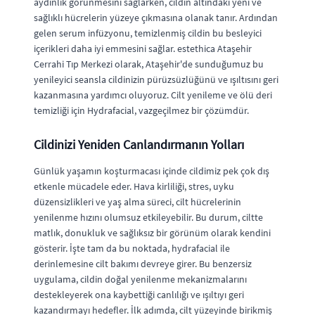
aydınlık görünmesini sağlarken, cildin altındaki yeni ve
sağlıklı hücrelerin yüzeye çıkmasına olanak tanır. Ardından
gelen serum infüzyonu, temizlenmiş cildin bu besleyici
içerikleri daha iyi emmesini sağlar. estethica Ataşehir
Cerrahi Tıp Merkezi olarak, Ataşehir'de sunduğumuz bu
yenileyici seansla cildinizin pürüzsüzlüğünü ve ışıltısını geri
kazanmasına yardımcı oluyoruz. Cilt yenileme ve ölü deri
temizliği için Hydrafacial, vazgeçilmez bir çözümdür.
Cildinizi Yeniden Canlandırmanın Yolları
Günlük yaşamın koşturmacası içinde cildimiz pek çok dış
etkenle mücadele eder. Hava kirliliği, stres, uyku
düzensizlikleri ve yaş alma süreci, cilt hücrelerinin
yenilenme hızını olumsuz etkileyebilir. Bu durum, ciltte
matlık, donukluk ve sağlıksız bir görünüm olarak kendini
gösterir. İşte tam da bu noktada, hydrafacial ile
derinlemesine cilt bakımı devreye girer. Bu benzersiz
uygulama, cildin doğal yenilenme mekanizmalarını
destekleyerek ona kaybettiği canlılığı ve ışıltıyı geri
kazandırmayı hedefler. İlk adımda, cilt yüzeyinde birikmiş