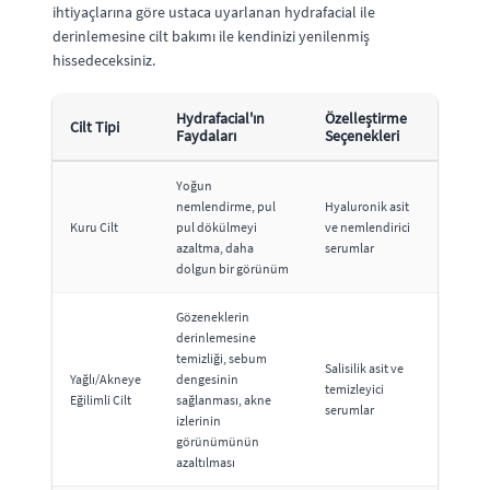
ihtiyaçlarına göre ustaca uyarlanan hydrafacial ile
derinlemesine cilt bakımı ile kendinizi yenilenmiş
hissedeceksiniz.
Hydrafacial'ın
Özelleştirme
Cilt Tipi
Faydaları
Seçenekleri
Yoğun
nemlendirme, pul
Hyaluronik asit
Kuru Cilt
pul dökülmeyi
ve nemlendirici
azaltma, daha
serumlar
dolgun bir görünüm
Gözeneklerin
derinlemesine
temizliği, sebum
Salisilik asit ve
Yağlı/Akneye
dengesinin
temizleyici
Eğilimli Cilt
sağlanması, akne
serumlar
izlerinin
görünümünün
azaltılması