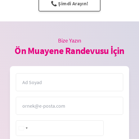
📞 Şimdi Arayın!
Bize Yazın
Ön Muayene Randevusu İçin
İsim
E-Posta