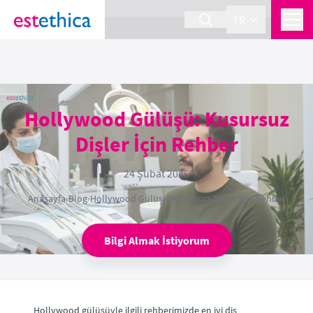
section Service {
}
TR
Hollywood Gülüşü: Kusursuz
Dişler İçin Rehber
24 Şubat 2025
Anasayfa
›
Blog
›
Hollywood Gülüşü: Kusursuz Dişler İçin Rehber
Bilgi Almak İstiyorum
Hollywood gülüşüyle ilgili rehberimizde en iyi diş