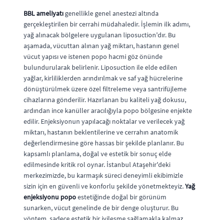
BBL ameliyatı
genellikle genel anestezi altında
gerçekleştirilen bir cerrahi müdahaledir. İşlemin ilk adımı,
yağ alınacak bölgelere uygulanan liposuction'dır. Bu
aşamada, vücuttan alınan yağ miktarı, hastanın genel
vücut yapısı ve istenen popo hacmi göz önünde
bulundurularak belirlenir. Liposuction ile elde edilen
yağlar, kirliliklerden arındırılmak ve saf yağ hücrelerine
dönüştürülmek üzere özel filtreleme veya santrifüjleme
cihazlarına gönderilir. Hazırlanan bu kaliteli yağ dokusu,
ardından ince kanüller aracılığıyla popo bölgesine enjekte
edilir. Enjeksiyonun yapılacağı noktalar ve verilecek yağ
miktarı, hastanın beklentilerine ve cerrahın anatomik
değerlendirmesine göre hassas bir şekilde planlanır. Bu
kapsamlı planlama, doğal ve estetik bir sonuç elde
edilmesinde kritik rol oynar. İstanbul Ataşehir'deki
merkezimizde, bu karmaşık süreci deneyimli ekibimizle
sizin için en güvenli ve konforlu şekilde yönetmekteyiz.
Yağ
enjeksiyonu popo
estetiğinde doğal bir görünüm
sunarken, vücut genelinde de bir denge oluşturur. Bu
yöntem, sadece estetik bir iyileşme sağlamakla kalmaz,