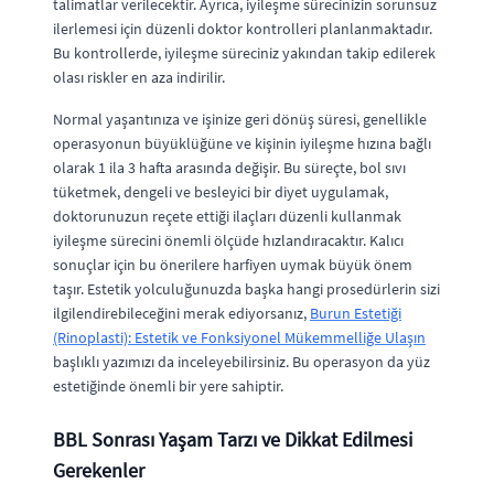
talimatlar verilecektir. Ayrıca, iyileşme sürecinizin sorunsuz
ilerlemesi için düzenli doktor kontrolleri planlanmaktadır.
Bu kontrollerde, iyileşme süreciniz yakından takip edilerek
olası riskler en aza indirilir.
Normal yaşantınıza ve işinize geri dönüş süresi, genellikle
operasyonun büyüklüğüne ve kişinin iyileşme hızına bağlı
olarak 1 ila 3 hafta arasında değişir. Bu süreçte, bol sıvı
tüketmek, dengeli ve besleyici bir diyet uygulamak,
doktorunuzun reçete ettiği ilaçları düzenli kullanmak
iyileşme sürecini önemli ölçüde hızlandıracaktır. Kalıcı
sonuçlar için bu önerilere harfiyen uymak büyük önem
taşır. Estetik yolculuğunuzda başka hangi prosedürlerin sizi
ilgilendirebileceğini merak ediyorsanız,
Burun Estetiği
(Rinoplasti): Estetik ve Fonksiyonel Mükemmelliğe Ulaşın
başlıklı yazımızı da inceleyebilirsiniz. Bu operasyon da yüz
estetiğinde önemli bir yere sahiptir.
BBL Sonrası Yaşam Tarzı ve Dikkat Edilmesi
Gerekenler