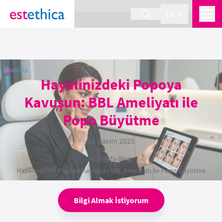
section Service {
}
TR
Hayalinizdeki Popoya
Kavuşun: BBL Ameliyatı ile
Popo Büyütme
13 Kasım 2025
Anasayfa
›
Blog
›
Hayalinizdeki Popoya Kavuşun: BBL Ameliyatı ile Popo Büyütme
Bilgi Almak İstiyorum