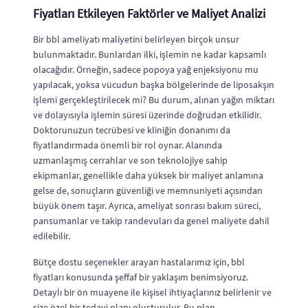
Fiyatları Etkileyen Faktörler ve Maliyet Analizi
Bir bbl ameliyatı maliyetini belirleyen birçok unsur
bulunmaktadır. Bunlardan ilki, işlemin ne kadar kapsamlı
olacağıdır. Örneğin, sadece popoya yağ enjeksiyonu mu
yapılacak, yoksa vücudun başka bölgelerinde de liposakşın
işlemi gerçekleştirilecek mi? Bu durum, alınan yağın miktarı
ve dolayısıyla işlemin süresi üzerinde doğrudan etkilidir.
Doktorunuzun tecrübesi ve kliniğin donanımı da
fiyatlandırmada önemli bir rol oynar. Alanında
uzmanlaşmış cerrahlar ve son teknolojiye sahip
ekipmanlar, genellikle daha yüksek bir maliyet anlamına
gelse de, sonuçların güvenliği ve memnuniyeti açısından
büyük önem taşır. Ayrıca, ameliyat sonrası bakım süreci,
pansumanlar ve takip randevuları da genel maliyete dahil
edilebilir.
Bütçe dostu seçenekler arayan hastalarımız için, bbl
fiyatları konusunda şeffaf bir yaklaşım benimsiyoruz.
Detaylı bir ön muayene ile kişisel ihtiyaçlarınız belirlenir ve
size özel bir tedavi planı oluşturulur. Bu plan