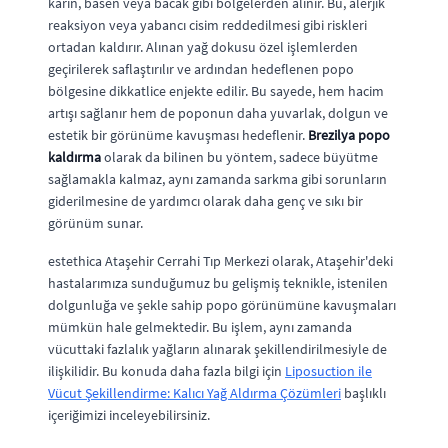
karın, basen veya bacak gibi bölgelerden alınır. Bu, alerjik
reaksiyon veya yabancı cisim reddedilmesi gibi riskleri
ortadan kaldırır. Alınan yağ dokusu özel işlemlerden
geçirilerek saflaştırılır ve ardından hedeflenen popo
bölgesine dikkatlice enjekte edilir. Bu sayede, hem hacim
artışı sağlanır hem de poponun daha yuvarlak, dolgun ve
estetik bir görünüme kavuşması hedeflenir.
Brezilya popo
kaldırma
olarak da bilinen bu yöntem, sadece büyütme
sağlamakla kalmaz, aynı zamanda sarkma gibi sorunların
giderilmesine de yardımcı olarak daha genç ve sıkı bir
görünüm sunar.
estethica Ataşehir Cerrahi Tıp Merkezi olarak, Ataşehir'deki
hastalarımıza sunduğumuz bu gelişmiş teknikle, istenilen
dolgunluğa ve şekle sahip popo görünümüne kavuşmaları
mümkün hale gelmektedir. Bu işlem, aynı zamanda
vücuttaki fazlalık yağların alınarak şekillendirilmesiyle de
ilişkilidir. Bu konuda daha fazla bilgi için
Liposuction ile
Vücut Şekillendirme: Kalıcı Yağ Aldırma Çözümleri
başlıklı
içeriğimizi inceleyebilirsiniz.