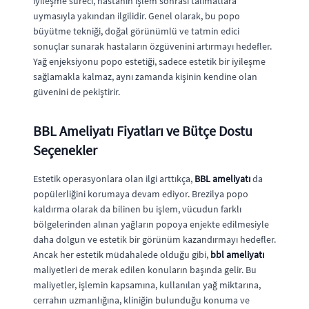
iyileşme süreci, hastanın işlem sonrası talimatlara
uymasıyla yakından ilgilidir. Genel olarak, bu popo
büyütme tekniği, doğal görünümlü ve tatmin edici
sonuçlar sunarak hastaların özgüvenini artırmayı hedefler.
Yağ enjeksiyonu popo estetiği, sadece estetik bir iyileşme
sağlamakla kalmaz, aynı zamanda kişinin kendine olan
güvenini de pekiştirir.
BBL Ameliyatı Fiyatları ve Bütçe Dostu
Seçenekler
Estetik operasyonlara olan ilgi arttıkça,
BBL ameliyatı
da
popülerliğini korumaya devam ediyor. Brezilya popo
kaldırma olarak da bilinen bu işlem, vücudun farklı
bölgelerinden alınan yağların popoya enjekte edilmesiyle
daha dolgun ve estetik bir görünüm kazandırmayı hedefler.
Ancak her estetik müdahalede olduğu gibi,
bbl ameliyatı
maliyetleri de merak edilen konuların başında gelir. Bu
maliyetler, işlemin kapsamına, kullanılan yağ miktarına,
cerrahın uzmanlığına, kliniğin bulunduğu konuma ve