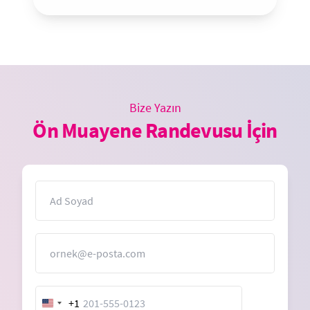
Bize Yazın
Ön Muayene Randevusu İçin
İsim
E-Posta
+1
United