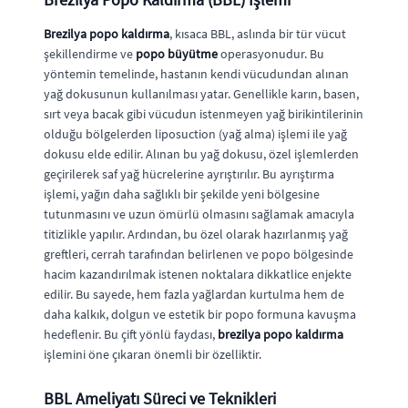
Brezilya popo kaldırma
, kısaca BBL, aslında bir tür vücut
şekillendirme ve
popo büyütme
operasyonudur. Bu
yöntemin temelinde, hastanın kendi vücudundan alınan
yağ dokusunun kullanılması yatar. Genellikle karın, basen,
sırt veya bacak gibi vücudun istenmeyen yağ birikintilerinin
olduğu bölgelerden liposuction (yağ alma) işlemi ile yağ
dokusu elde edilir. Alınan bu yağ dokusu, özel işlemlerden
geçirilerek saf yağ hücrelerine ayrıştırılır. Bu ayrıştırma
işlemi, yağın daha sağlıklı bir şekilde yeni bölgesine
tutunmasını ve uzun ömürlü olmasını sağlamak amacıyla
titizlikle yapılır. Ardından, bu özel olarak hazırlanmış yağ
greftleri, cerrah tarafından belirlenen ve popo bölgesinde
hacim kazandırılmak istenen noktalara dikkatlice enjekte
edilir. Bu sayede, hem fazla yağlardan kurtulma hem de
daha kalkık, dolgun ve estetik bir popo formuna kavuşma
hedeflenir. Bu çift yönlü faydası,
brezilya popo kaldırma
işlemini öne çıkaran önemli bir özelliktir.
BBL Ameliyatı Süreci ve Teknikleri