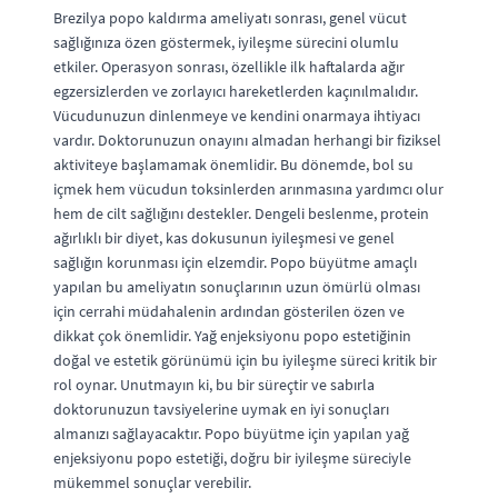
Brezilya popo kaldırma ameliyatı sonrası, genel vücut
sağlığınıza özen göstermek, iyileşme sürecini olumlu
etkiler. Operasyon sonrası, özellikle ilk haftalarda ağır
egzersizlerden ve zorlayıcı hareketlerden kaçınılmalıdır.
Vücudunuzun dinlenmeye ve kendini onarmaya ihtiyacı
vardır. Doktorunuzun onayını almadan herhangi bir fiziksel
aktiviteye başlamamak önemlidir. Bu dönemde, bol su
içmek hem vücudun toksinlerden arınmasına yardımcı olur
hem de cilt sağlığını destekler. Dengeli beslenme, protein
ağırlıklı bir diyet, kas dokusunun iyileşmesi ve genel
sağlığın korunması için elzemdir. Popo büyütme amaçlı
yapılan bu ameliyatın sonuçlarının uzun ömürlü olması
için cerrahi müdahalenin ardından gösterilen özen ve
dikkat çok önemlidir. Yağ enjeksiyonu popo estetiğinin
doğal ve estetik görünümü için bu iyileşme süreci kritik bir
rol oynar. Unutmayın ki, bu bir süreçtir ve sabırla
doktorunuzun tavsiyelerine uymak en iyi sonuçları
almanızı sağlayacaktır. Popo büyütme için yapılan yağ
enjeksiyonu popo estetiği, doğru bir iyileşme süreciyle
mükemmel sonuçlar verebilir.