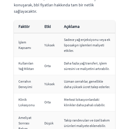
konuşarak, bbl fiyatları hakkında tam bir netlik
sağlayacaktır.
Faktör
Etki
Açıklama
Sadece yağ enjeksiyonu veya ek
İşlem
Yüksek
liposakşın işlemleri maliyeti
Kapsamı
etkiler.
Kullanılan
Daha fazla yağ transferi, işlem
Orta
Yağ Miktarı
süresini ve maliyetini artırabilir.
Cerrahın
Uzman cerrahlar, genellikle
Yüksek
Deneyimi
daha yüksek ücret talep ederler.
Klinik
Merkezi lokasyonlardaki
Orta
Lokasyonu
klinikler daha pahalı olabilir.
Ameliyat
Takip randevuları ve özel bakım
Sonrası
Düşük
ürünleri maliyete eklenebilir.
Bakım