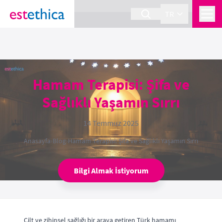
section Service {
}
TR
Hamam Terapisi: Şifa ve
Sağlıklı Yaşamın Sırrı
14 Temmuz 2025
Anasayfa
›
Blog
›
Hamam Terapisi: Şifa ve Sağlıklı Yaşamın Sırrı
Bilgi Almak İstiyorum
Cilt ve zihinsel sağlığı bir araya getiren Türk hamamı