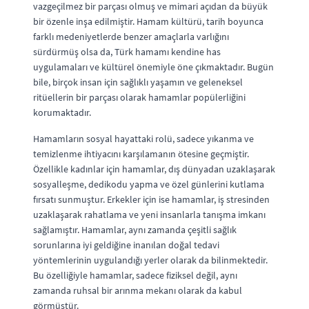
vazgeçilmez bir parçası olmuş ve mimari açıdan da büyük
bir özenle inşa edilmiştir. Hamam kültürü, tarih boyunca
farklı medeniyetlerde benzer amaçlarla varlığını
sürdürmüş olsa da, Türk hamamı kendine has
uygulamaları ve kültürel önemiyle öne çıkmaktadır. Bugün
bile, birçok insan için sağlıklı yaşamın ve geleneksel
ritüellerin bir parçası olarak hamamlar popülerliğini
korumaktadır.
Hamamların sosyal hayattaki rolü, sadece yıkanma ve
temizlenme ihtiyacını karşılamanın ötesine geçmiştir.
Özellikle kadınlar için hamamlar, dış dünyadan uzaklaşarak
sosyalleşme, dedikodu yapma ve özel günlerini kutlama
fırsatı sunmuştur. Erkekler için ise hamamlar, iş stresinden
uzaklaşarak rahatlama ve yeni insanlarla tanışma imkanı
sağlamıştır. Hamamlar, aynı zamanda çeşitli sağlık
sorunlarına iyi geldiğine inanılan doğal tedavi
yöntemlerinin uygulandığı yerler olarak da bilinmektedir.
Bu özelliğiyle hamamlar, sadece fiziksel değil, aynı
zamanda ruhsal bir arınma mekanı olarak da kabul
görmüştür.