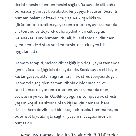
derinlemesine nemlenmesini sağlar. Bu sayede cilt daha
pürüzsüz, yumuşak ve elastik bir yapıya kavuşur. Düzenli
hamam bakımı, ciltteki ince çizgi ve kırışıklıkların
görünümünü azaltmaya yardımcı olurken, aynı zamanda
cilt tonunu eşitleyerek daha aydınlık bir cilt sağlar.
Geleneksel Türk hamamı ritüeli, bu anlamda cildin hem
içten hem de dıştan yenilenmesini destekleyen bir
uygulamadır.
Hamam terapisi, sadece cilt sağlığı için değil, aynı zamanda
genel vücut sağlığı için de faydalıdır. Sıcak suyun etkisiyle
kaslar gevşer, eklem ağrıları azalır ve stres seviyesi düşer.
Hamamda geçirilen zaman, zihnin dinlenmesine ve
rahatlamasına yardımcı olurken, aynı zamanda enerji
seviyesini yükseltir. Özellikle yoğun iş temposu ve stresli
yaşam koşulları altında olan kişiler için hamam, hem
fiziksel hem de zihinsel bir kaçış noktasıdır. Hammams, bu
bütünsel faydalarıyla sağlıklı yaşamın vazgeçilmez bir
parçasıdır.
Kese uygulaması ile cilt yüzeyindeki ölü hücreler