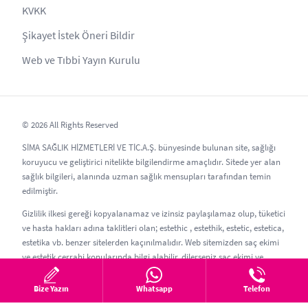
KVKK
Şikayet İstek Öneri Bildir
Web ve Tıbbi Yayın Kurulu
© 2026 All Rights Reserved
SİMA SAĞLIK HİZMETLERİ VE TİC.A.Ş. bünyesinde bulunan site, sağlığı
koruyucu ve geliştirici nitelikte bilgilendirme amaçlıdır. Sitede yer alan
sağlık bilgileri, alanında uzman sağlık mensupları tarafından temin
edilmiştir.
Gizlilik ilkesi gereği kopyalanamaz ve izinsiz paylaşılamaz olup, tüketici
ve hasta hakları adına taklitleri olan; estethic , estethik, estetic, estetica,
estetika vb. benzer sitelerden kaçınılmalıdır. Web sitemizden saç ekimi
ve estetik cerrahi konularında bilgi alabilir, dilerseniz saç ekimi ve
estetik randevusu oluşturabilirsiniz.
Bize Yazın
Whatsapp
Telefon
Güncelleme Tarihi: 07.08.2026