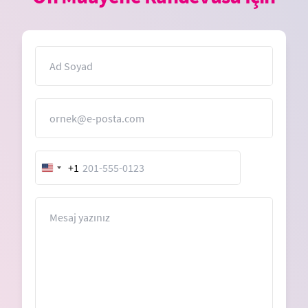
İsim
E-Posta
+1
United
States
+1
Mesaj