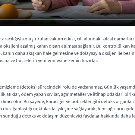
 aracılığıyla oluşturulan vakum etkisi, cilt altındaki kılcal damarlar
ya oksijeni azalmış kanın dışarı atılması sağlanır. Bu kontrollü ka
ne, kanın daha akışkan hale gelmesine ve dolayısıyla oksijen ile be
masına ve hücrelerin yenilenmesine zemin hazırlar.
emizleme (detoks) sürecindeki rolü de yadsınamaz. Günlük yaşamda ma
tıklar, ödem yapan sıvılar, ağır metaller ve iltihap odakları birikeb
rdımcı olur. Bu sayede, karaciğer ve böbrekler gibi detoks organlar
 durağanlaştığı noktalarda iyileşme sağlayarak, hem ağrıların gide
n sunduğu detoks ve dolaşım düzenleyici faydalar hakkında daha fa