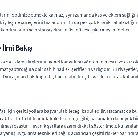
larını optimize etmekle kalmaz, aynı zamanda kas ve eklem sağlığını
 iyileşme süreçlerini hızlandırır. Bu da pek çok kronik rahatsızlığı
endini onarma potansiyelini en üst düzeye çıkarmayı hedefler.
İlmi Bakış
a da, İslam alimlerinin genel kanaati bu yöntemin meşru ve caiz o
at yaptırdığına dair sahih hadis-i şeriflerin varlığıdır. Bu rivayet
Dini açıdan bakıldığında, hacamatın bir şifa vesilesi olarak kullanı
ifası için çeşitli yollara başvurulabileceği kabul edilir. Hacamat da 
ncak her türlü tıbbi müdahalede olduğu gibi, hacamatın da büyük b
ılması esastır. Hijyenik şartlara azami dikkat gösterilmeli, kullanılan
eya yanlış uygulama teknikleri sağlık açısından çeşitli riskler barın