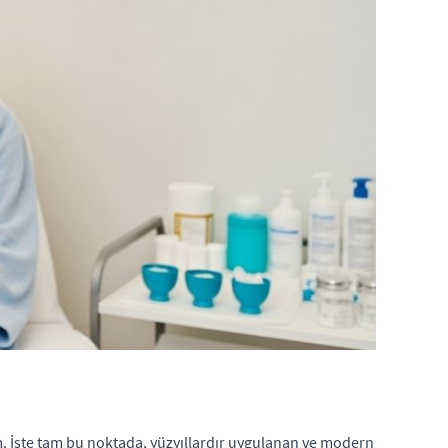
am. İşte tam bu noktada, yüzyıllardır uygulanan ve modern