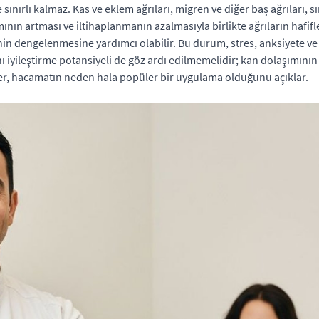
ırlı kalmaz. Kas ve eklem ağrıları, migren ve diğer baş ağrıları, sırt v
nın artması ve iltihaplanmanın azalmasıyla birlikte ağrıların hafifl
eminin dengelenmesine yardımcı olabilir. Bu durum, stres, anksiyete 
ğını iyileştirme potansiyeli de göz ardı edilmemelidir; kan dolaşımını
iler, hacamatın neden hala popüler bir uygulama olduğunu açıklar.