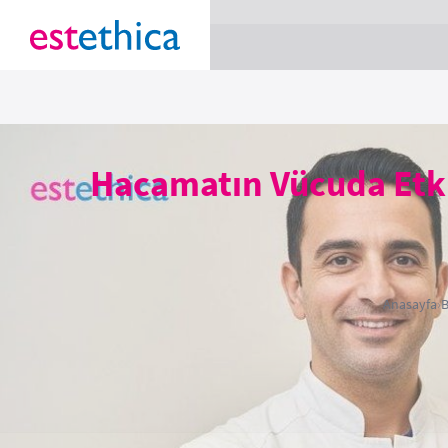
section Service {
}
Hacamatın Vücuda Etki
Anasayfa
›
B