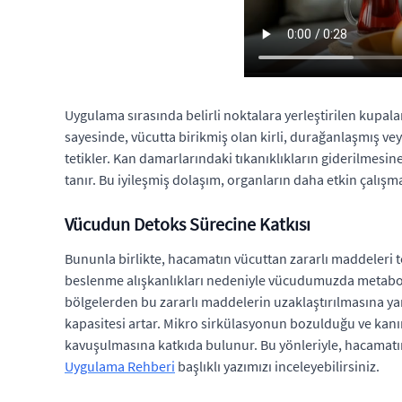
Uygulama sırasında belirli noktalara yerleştirilen kupalar
sayesinde, vücutta birikmiş olan kirli, durağanlaşmış ve
tetikler. Kan damarlarındaki tıkanıklıkların giderilmesi
tanır. Bu iyileşmiş dolaşım, organların daha etkin çalış
Vücudun Detoks Sürecine Katkısı
Bununla birlikte, hacamatın vücuttan zararlı maddeleri t
beslenme alışkanlıkları nedeniyle vücudumuzda metabolik a
bölgelerden bu zararlı maddelerin uzaklaştırılmasına ya
kapasitesi artar. Mikro sirkülasyonun bozulduğu ve kanın
kavuşulmasına katkıda bulunur. Bu yönleriyle, hacamatı
Uygulama Rehberi
başlıklı yazımızı inceleyebilirsiniz.