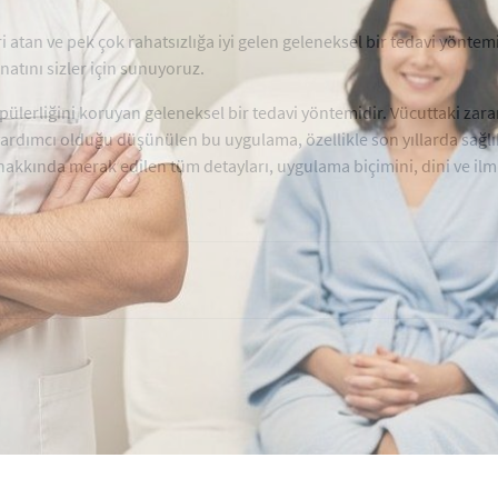
atan ve pek çok rahatsızlığa iyi gelen geleneksel bir tedavi yöntemi
atını sizler için sunuyoruz.
lerliğini koruyan geleneksel bir tedavi yöntemidir. Vücuttaki zara
rdımcı olduğu düşünülen bu uygulama, özellikle son yıllarda sağlık 
kında merak edilen tüm detayları, uygulama biçimini, dini ve ilmi b