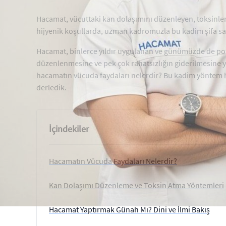
Hacamat, vücuttaki kan dolaşımını düzenleyen, toksinleri 
hijyenik koşullarda, uzman kadromuzla bu kadim şifa san
Hacamat, binlerce yıldır uygulanan ve günümüzde de popü
düzenlenmesine ve pek çok rahatsızlığın giderilmesine ya
hacamatın vücuda faydaları nelerdir? Bu kadim yöntem hak
derledik.
İçindekiler
Hacamatın Vücuda Faydaları Nelerdir?
Kan Dolaşımı Düzenleme ve Toksin Atma Yöntemleri
Hacamat Yaptırmak Günah Mı? Dini ve İlmi Bakış