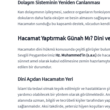
Dolaşım Sisteminin Yeniden Canlanması
Kan dolaşımının iyileşmesi, sadece organların fonksiyon
dokuların daha fazla oksijen ve besin almasını sağlayarak
Hacamatın sunduğu bu kapsamlı destek, vücudun kendi k
Hacamat Yaptırmak Günah Mı? Dini ve 
Hacamatın dini hükmü konusunda çeşitli görüşler buluns
Sevgili Peygamberimiz
Hz. Muhammed'in (s.a.v.)
de hacam
sünnet amel olarak kabul edilmesine zemin hazırlamıştır. 
edilen bir durumdur.
Dini Açıdan Hacamatın Yeri
İslam'da tedavi olmak teşvik edilmiştir ve hastalıkların ş
yardımcı olabilecek bir yöntem olarak görülmektedir. A
alanında uzman, bilgili ve tecrübeli kişiler tarafından yap
sağlanmalıdır. Aksi takdirde, yetersiz hijyen koşulları v