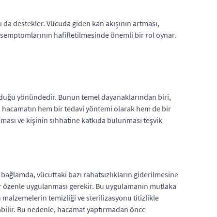
 da destekler. Vücuda giden kan akışının artması,
n semptomlarının hafifletilmesinde önemli bir rol oynar.
lduğu yönündedir. Bunun temel dayanaklarından biri,
ler, hacamatın hem bir tedavi yöntemi olarak hem de bir
lması ve kişinin sıhhatine katkıda bulunması teşvik
bu bağlamda, vücuttaki bazı rahatsızlıkların giderilmesine
ir özenle uygulanması gerekir. Bu uygulamanın mutlaka
 malzemelerin temizliği ve sterilizasyonu titizlikle
dırabilir. Bu nedenle, hacamat yaptırmadan önce