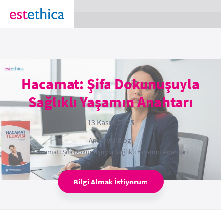
section Service {
}
Hacamat: Şifa Dokunuşuyla
Sağlıklı Yaşamın Anahtarı
13 Kasım 2025
Anasayfa
›
Blog
›
Hacamat: Şifa Dokunuşuyla Sağlıklı Yaşamın Anahtarı
Bilgi Almak İstiyorum