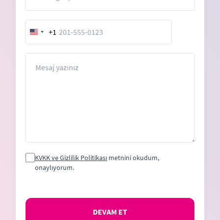
+1
United
States
+1
Mesaj
KVKK ve Gizlilik Politikası
metnini okudum,
onaylıyorum.
DEVAM ET