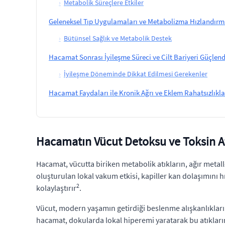
›
Metabolik Süreçlere Etkiler
Geleneksel Tıp Uygulamaları ve Metabolizma Hızlandırm
›
Bütünsel Sağlık ve Metabolik Destek
Hacamat Sonrası İyileşme Süreci ve Cilt Bariyeri Güçlen
›
İyileşme Döneminde Dikkat Edilmesi Gerekenler
Hacamat Faydaları ile Kronik Ağrı ve Eklem Rahatsızlıkla
Hacamatın Vücut Detoksu ve Toksin At
Hacamat, vücutta biriken metabolik atıkların, ağır metall
oluşturulan lokal vakum etkisi, kapiller kan dolaşımını h
2
kolaylaştırır
.
Vücut, modern yaşamın getirdiği beslenme alışkanlıkları 
hacamat, dokularda lokal hiperemi yaratarak bu atıkların 