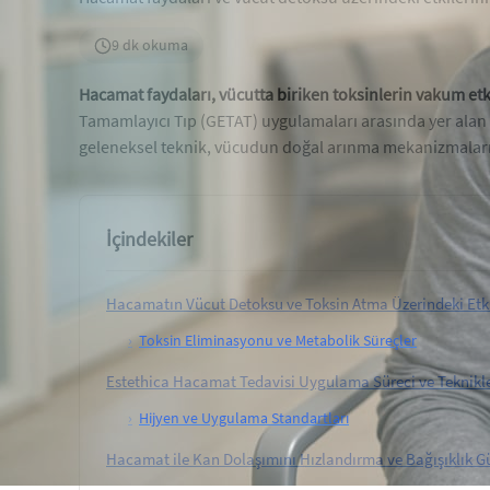
9 dk okuma
Hacamat faydaları, vücutta biriken toksinlerin vakum etk
Tamamlayıcı Tıp (GETAT) uygulamaları arasında yer alan
geleneksel teknik, vücudun doğal arınma mekanizmaları
İçindekiler
Hacamatın Vücut Detoksu ve Toksin Atma Üzerindeki Etki
›
Toksin Eliminasyonu ve Metabolik Süreçler
Estethica Hacamat Tedavisi Uygulama Süreci ve Teknikle
›
Hijyen ve Uygulama Standartları
Hacamat ile Kan Dolaşımını Hızlandırma ve Bağışıklık 