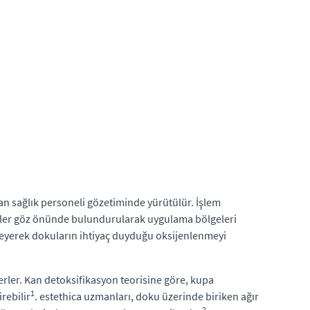
n sağlık personeli gözetiminde yürütülür. İşlem
ktörler göz önünde bulundurularak uygulama bölgeleri
enleyerek dokuların ihtiyaç duyduğu oksijenlenmeyi
erler. Kan detoksifikasyon teorisine göre, kupa
1
rebilir
. estethica uzmanları, doku üzerinde biriken ağır
2