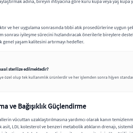
laylaştırmak adına, bireyin ihtiyacına göre kuru kupa veya yaş kupa
tır ve her uygulama sonrasında tıbbi atık prosedürlerine uygun şekil
em sonrası iyileşme sürecini hızlandıracak önerilerle bireylere dest
genel yaşam kalitesini artırmayı hedefler.
ıl sterilize edilmektedir?
özel olup tek kullanımlık ürünlerdir ve her işlemden sonra hijyen standart
ma ve Bağışıklık Güçlendirme
llerin vücuttan uzaklaştırılmasına yardımcı olarak kanın temizlenm
asit, LDL kolesterol ve benzeri metabolik atıkların drenajı, sistemi