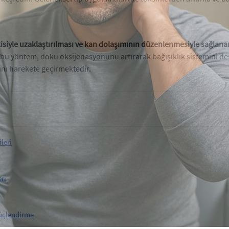
isiyle uzaklaştırılması ve kan dolaşımının düzenlenmesiyle sağlanan
 bu yöntem, doku oksijenasyonunu artırarak bağışıklık sistemini d
nı harekete geçirmektedir.
leri
ri
Güçlendirme