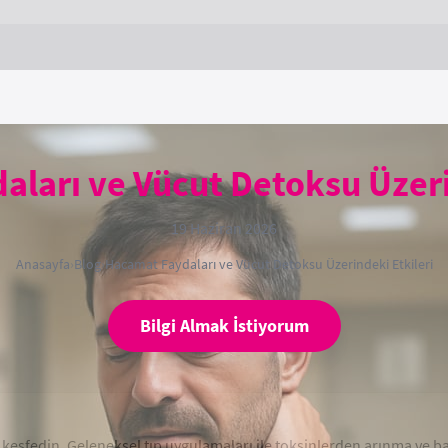
ları ve Vücut Detoksu Üzeri
19 Haziran 2026
Anasayfa
›
Blog
›
Hacamat Faydaları ve Vücut Detoksu Üzerindeki Etkileri
Bilgi Almak İstiyorum
 keşfedin. Geleneksel tıp uygulamaları ile toksinlerden arınma ve b