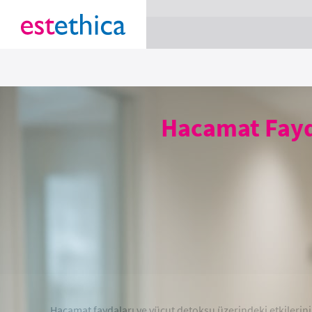
section Service {
}
Hacamat Fayda
Hacamat faydaları ve vücut detoksu üzerindeki etkilerini