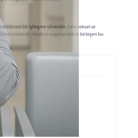
 bütünsel bir iyileşme sürecidir.
Geleneksel ve
esteklemektedir. Modern uygulamalarla birleşen bu