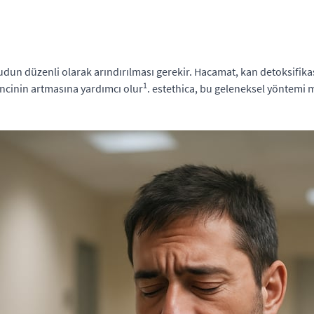
vücudun düzenli olarak arındırılması gerekir. Hacamat, kan detoksifi
1
ncinin artmasına yardımcı olur
. estethica, bu geleneksel yöntemi 