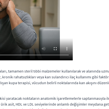
arı, tamamen steril tıbbi malzemeler kullanılarak ve alanında uzma
, kronik rahatsızlıkları veya kan sulandırıcı ilaç kullanımı gibi fa
 çalışan kupa terapisi, vücudun belirli noktalarında kan akışını düz
isi yaratacak noktaların anatomik işaretlemelerle saptanmasıyla il
ürik asit, HDL ve LDL seviyelerinde anlamlı değişimler meydana geti