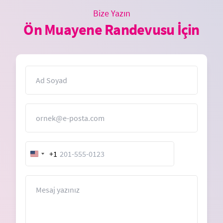
Bize Yazın
Ön Muayene Randevusu İçin
İsim
E-Posta
+1
United
States
+1
Mesaj