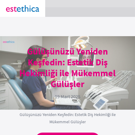
section Service {
}
Gülüşünüzü Yeniden
Keşfedin: Estetik Diş
Hekimliği ile Mükemmel
Gülüşler
19 Mart 2025
Anasayfa
›
Blog
›
Gülüşünüzü Yeniden Keşfedin: Estetik Diş Hekimliği ile
Mükemmel Gülüşler