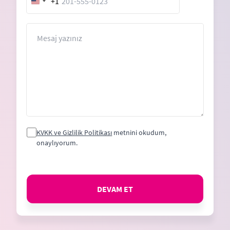
+1
United
States
+1
Mesaj
KVKK ve Gizlilik Politikası
metnini okudum,
onaylıyorum.
DEVAM ET