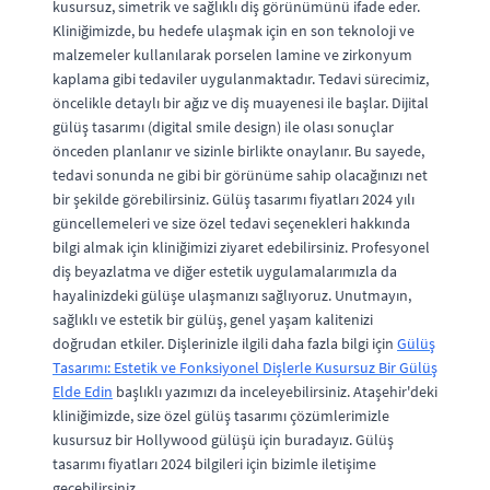
kusursuz, simetrik ve sağlıklı diş görünümünü ifade eder.
Kliniğimizde, bu hedefe ulaşmak için en son teknoloji ve
malzemeler kullanılarak porselen lamine ve zirkonyum
kaplama gibi tedaviler uygulanmaktadır. Tedavi sürecimiz,
öncelikle detaylı bir ağız ve diş muayenesi ile başlar. Dijital
gülüş tasarımı (digital smile design) ile olası sonuçlar
önceden planlanır ve sizinle birlikte onaylanır. Bu sayede,
tedavi sonunda ne gibi bir görünüme sahip olacağınızı net
bir şekilde görebilirsiniz. Gülüş tasarımı fiyatları 2024 yılı
güncellemeleri ve size özel tedavi seçenekleri hakkında
bilgi almak için kliniğimizi ziyaret edebilirsiniz. Profesyonel
diş beyazlatma ve diğer estetik uygulamalarımızla da
hayalinizdeki gülüşe ulaşmanızı sağlıyoruz. Unutmayın,
sağlıklı ve estetik bir gülüş, genel yaşam kalitenizi
doğrudan etkiler. Dişlerinizle ilgili daha fazla bilgi için
Gülüş
Tasarımı: Estetik ve Fonksiyonel Dişlerle Kusursuz Bir Gülüş
Elde Edin
başlıklı yazımızı da inceleyebilirsiniz. Ataşehir'deki
kliniğimizde, size özel gülüş tasarımı çözümlerimizle
kusursuz bir Hollywood gülüşü için buradayız. Gülüş
tasarımı fiyatları 2024 bilgileri için bizimle iletişime
geçebilirsiniz.