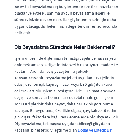
hızlı ve belirgin sonuçlar almanızı sağlar. Diğer bir seçenek
ise ev tipi beyazlatmadır; bu yöntemde size özel hazırlanan
plaklar ve evde kullanıma uygun beyazlatma jelleri ile
süreç evinizde devam eder. Hangi yöntemin sizin için daha
uygun olacağı, diş hekiminizin değerlendirmesi sonucunda
belirlenir.
Diş Beyazlatma Sürecinde Neler Beklenmeli?
İşlem öncesinde dişlerinizin temizliği yapılır ve hassasiyeti
önlemek amacıyla diş etleriniz özel bir koruyucu madde ile
kaplanır. Ardından, diş yüzeylerine yüksek
konsantrasyonlu beyazlatma jelleri uygulanır. Bu jellerin
etkisi, özel bir ışık kaynağı (lazer veya LED gibi) ile aktive
edilerek artırılır. İşlem süresi genellikle 1-1.5 saat arasında
değişir ve sonuçlar hemen fark edilebilir hale gelir. İşlem
sonrası dişleriniz daha beyaz, daha parlak bir görünüme
kavuşur. Bu uygulama, özellikle sigara, çay, kahve tüketimi
gibi dışsal faktörlere bağlı renklenmelerde oldukça etkilidir.
Diş beyazlatma, tek başına uygulanabileceği gibi, daha
kapsamlı bir estetik iyileştirme olan
Doğal ve Estetik Bir