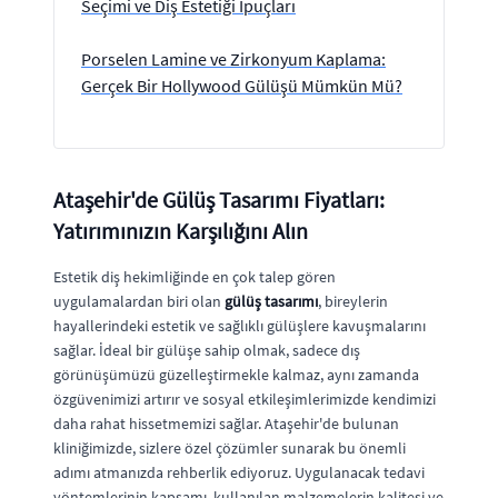
Seçimi ve Diş Estetiği İpuçları
Porselen Lamine ve Zirkonyum Kaplama:
Gerçek Bir Hollywood Gülüşü Mümkün Mü?
Ataşehir'de Gülüş Tasarımı Fiyatları:
Yatırımınızın Karşılığını Alın
Estetik diş hekimliğinde en çok talep gören
uygulamalardan biri olan
gülüş tasarımı
, bireylerin
hayallerindeki estetik ve sağlıklı gülüşlere kavuşmalarını
sağlar. İdeal bir gülüşe sahip olmak, sadece dış
görünüşümüzü güzelleştirmekle kalmaz, aynı zamanda
özgüvenimizi artırır ve sosyal etkileşimlerimizde kendimizi
daha rahat hissetmemizi sağlar. Ataşehir'de bulunan
kliniğimizde, sizlere özel çözümler sunarak bu önemli
adımı atmanızda rehberlik ediyoruz. Uygulanacak tedavi
yöntemlerinin kapsamı, kullanılan malzemelerin kalitesi ve