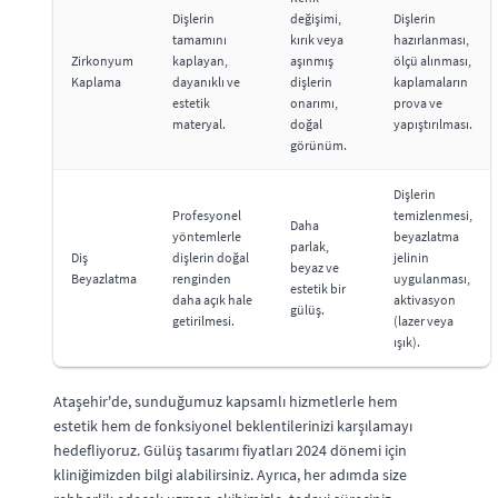
Dişlerin
değişimi,
Dişlerin
tamamını
kırık veya
hazırlanması,
Zirkonyum
kaplayan,
aşınmış
ölçü alınması,
Kaplama
dayanıklı ve
dişlerin
kaplamaların
estetik
onarımı,
prova ve
materyal.
doğal
yapıştırılması.
görünüm.
Dişlerin
Profesyonel
temizlenmesi,
Daha
yöntemlerle
beyazlatma
parlak,
Diş
dişlerin doğal
jelinin
beyaz ve
Beyazlatma
renginden
uygulanması,
estetik bir
daha açık hale
aktivasyon
gülüş.
getirilmesi.
(lazer veya
ışık).
Ataşehir'de, sunduğumuz kapsamlı hizmetlerle hem
estetik hem de fonksiyonel beklentilerinizi karşılamayı
hedefliyoruz. Gülüş tasarımı fiyatları 2024 dönemi için
kliniğimizden bilgi alabilirsiniz. Ayrıca, her adımda size