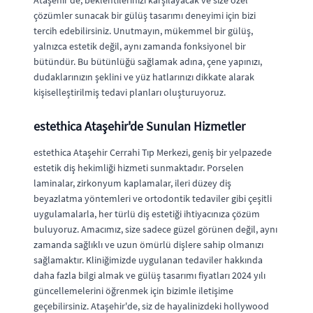
Ataşehir'de, beklentilerinizi karşılayacak ve size özel
çözümler sunacak bir gülüş tasarımı deneyimi için bizi
tercih edebilirsiniz. Unutmayın, mükemmel bir gülüş,
yalnızca estetik değil, aynı zamanda fonksiyonel bir
bütündür. Bu bütünlüğü sağlamak adına, çene yapınızı,
dudaklarınızın şeklini ve yüz hatlarınızı dikkate alarak
kişiselleştirilmiş tedavi planları oluşturuyoruz.
estethica Ataşehir'de Sunulan Hizmetler
estethica Ataşehir Cerrahi Tıp Merkezi, geniş bir yelpazede
estetik diş hekimliği hizmeti sunmaktadır. Porselen
laminalar, zirkonyum kaplamalar, ileri düzey diş
beyazlatma yöntemleri ve ortodontik tedaviler gibi çeşitli
uygulamalarla, her türlü diş estetiği ihtiyacınıza çözüm
buluyoruz. Amacımız, size sadece güzel görünen değil, aynı
zamanda sağlıklı ve uzun ömürlü dişlere sahip olmanızı
sağlamaktır. Kliniğimizde uygulanan tedaviler hakkında
daha fazla bilgi almak ve gülüş tasarımı fiyatları 2024 yılı
güncellemelerini öğrenmek için bizimle iletişime
geçebilirsiniz. Ataşehir'de, siz de hayalinizdeki hollywood