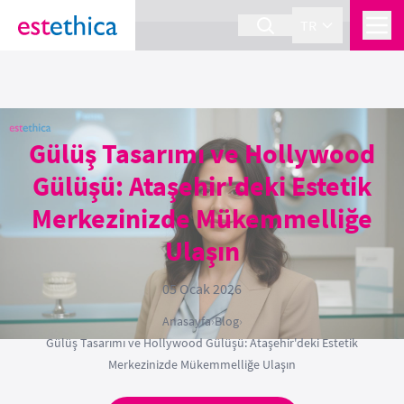
section Service {
}
TR
Gülüş Tasarımı ve Hollywood
Gülüşü: Ataşehir'deki Estetik
Merkezinizde Mükemmelliğe
Ulaşın
05 Ocak 2026
Anasayfa
›
Blog
›
Gülüş Tasarımı ve Hollywood Gülüşü: Ataşehir'deki Estetik
Merkezinizde Mükemmelliğe Ulaşın