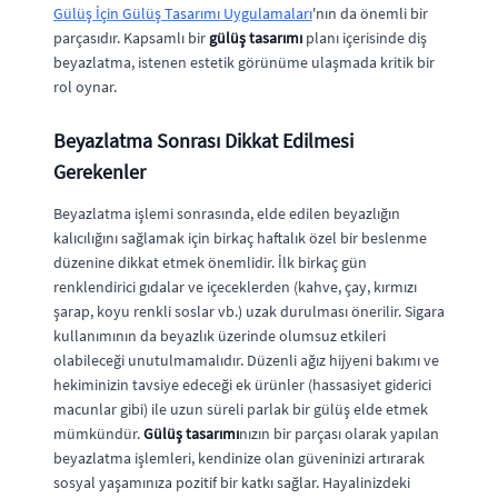
Gülüş İçin Gülüş Tasarımı Uygulamaları
'nın da önemli bir
parçasıdır. Kapsamlı bir
gülüş tasarımı
planı içerisinde diş
beyazlatma, istenen estetik görünüme ulaşmada kritik bir
rol oynar.
Beyazlatma Sonrası Dikkat Edilmesi
Gerekenler
Beyazlatma işlemi sonrasında, elde edilen beyazlığın
kalıcılığını sağlamak için birkaç haftalık özel bir beslenme
düzenine dikkat etmek önemlidir. İlk birkaç gün
renklendirici gıdalar ve içeceklerden (kahve, çay, kırmızı
şarap, koyu renkli soslar vb.) uzak durulması önerilir. Sigara
kullanımının da beyazlık üzerinde olumsuz etkileri
olabileceği unutulmamalıdır. Düzenli ağız hijyeni bakımı ve
hekiminizin tavsiye edeceği ek ürünler (hassasiyet giderici
macunlar gibi) ile uzun süreli parlak bir gülüş elde etmek
mümkündür.
Gülüş tasarımı
nızın bir parçası olarak yapılan
beyazlatma işlemleri, kendinize olan güveninizi artırarak
sosyal yaşamınıza pozitif bir katkı sağlar. Hayalinizdeki