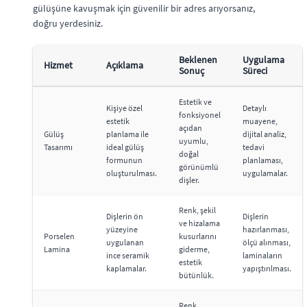
gülüşüne kavuşmak için güvenilir bir adres arıyorsanız,
doğru yerdesiniz.
Beklenen
Uygulama
Hizmet
Açıklama
Sonuç
Süreci
Estetik ve
Kişiye özel
Detaylı
fonksiyonel
estetik
muayene,
açıdan
Gülüş
planlama ile
dijital analiz,
uyumlu,
Tasarımı
ideal gülüş
tedavi
doğal
formunun
planlaması,
görünümlü
oluşturulması.
uygulamalar.
dişler.
Renk, şekil
Dişlerin ön
Dişlerin
ve hizalama
yüzeyine
hazırlanması,
Porselen
kusurlarını
uygulanan
ölçü alınması,
Lamina
giderme,
ince seramik
laminaların
estetik
kaplamalar.
yapıştırılması.
bütünlük.
Renk