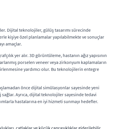
. Dijital teknolojiler, gülüş tasarımı sürecinde
erle kişiye özel planlamalar yapılabilmekte ve sonuçlar
ayı amaçlar.
rafçılık yer alır. 3D görüntüleme, hastanın ağız yapısının
tasarlanmış porselen veneer veya zirkonyum kaplamaların
lirlenmesine yardımcı olur. Bu teknolojilerin entegre
e başlamadan önce dijital simülasyonlar sayesinde yeni
sağlar. Ayrıca, dijital teknolojiler sayesinde tedavi
şımlarla hastalarına en iyi hizmeti sunmayı hedefler.
kları, çatlaklar ve küçük çapraşıklıklar giderilebilir.