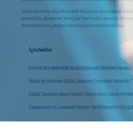
Gülüş tasarımı, kişisel estetik ihtiyaçları karşılamak am
teknolojik yöntemler ve kişiye özel tedavi planları ile h
trendlerin öne çıktığını detaylarıyla keşfedeceksiniz.
İçindekiler
Estetik Diş Hekimliği ile Gülüşünüzü Yeniden Yaratın
Doğal ve Minimal Gülüş Tasarımı Trendleri Nelerdir?
Gülüş Tasarımı Nasıl Yapılır? Adım Adım Süreç Rehbe
Zirkonyum ve Laminate Veneer ile Mükemmel Diş Est