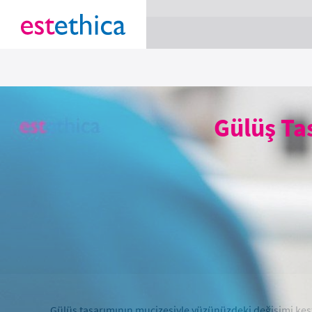
section Service {
}
Gülüş Tas
Gülüş tasarımının mucizesiyle yüzünüzdeki değişimi keş