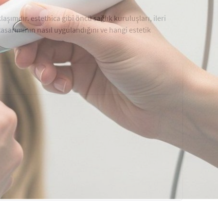
şımdır. estethica gibi öncü sağlık kuruluşları, ileri
tasarımının nasıl uygulandığını ve hangi estetik