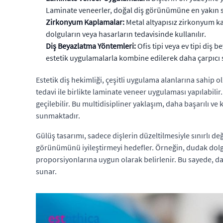
Laminate veneerler, doğal diş görünümüne en yakın s
Zirkonyum Kaplamalar:
Metal altyapısız zirkonyum kap
dolguların veya hasarların tedavisinde kullanılır.
Diş Beyazlatma Yöntemleri:
Ofis tipi veya ev tipi diş 
estetik uygulamalarla kombine edilerek daha çarpıcı s
Estetik diş hekimliği, çeşitli uygulama alanlarına sahip o
tedavi ile birlikte laminate veneer uygulaması yapılabilir.
geçilebilir. Bu multidisipliner yaklaşım, daha başarılı v
sunmaktadır.
Gülüş tasarımı, sadece dişlerin düzeltilmesiyle sınırlı değ
görünümünü iyileştirmeyi hedefler. Örneğin, dudak dolgus
proporsiyonlarına uygun olarak belirlenir. Bu sayede, dah
sunar.