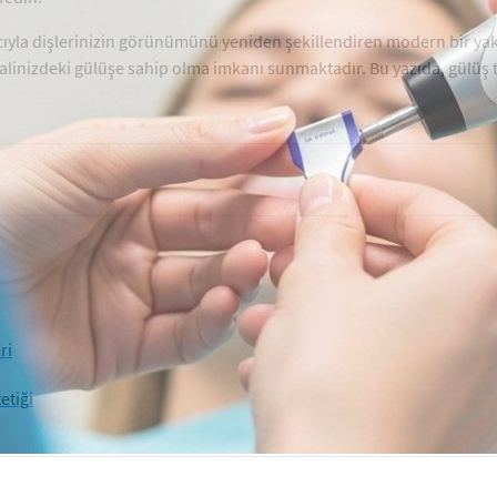
acıyla dişlerinizin görünümünü yeniden şekillendiren modern bir yakla
ayalinizdeki gülüşe sahip olma imkanı sunmaktadır. Bu yazıda, gülüş 
ri
etiği