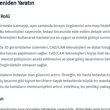
Yeniden Yaratın
 Rolü
irmekle kalmayıp, aynı zamanda bireyin özgüvenini artırmayı hedefler
u teknolojiler sayesinde, tedavi öncesinde elde edilen detaylı veril
teknolojileri kullanarak hastalarına en uygun ve estetik gülüşü sunm
nda 3D görüntüleme sistemleri, CAD/CAM teknolojileri ve dijital fotoğ
daha hassas yapılmasını sağlar. CAD/CAM teknolojileri, kişiye özel 
nın mevcut gülüşünün analiz edilmesine ve ideal gülüş tasarımının be
 öngörülebilir olmasını sağlar.
hastaların tedaviye olan güvenini artırır. Örneğin, bir hasta tedaviy
 tasarımı gibi kişisel tercihlere dayalı tedavilerde büyük bir avantaj 
bu da hastaların memnuniyetini artırır. estethica, bu yenilikçi yakla
rı
apıştırılan ince porselen tabakalar sayesinde, dişlerdeki renk bozuklu