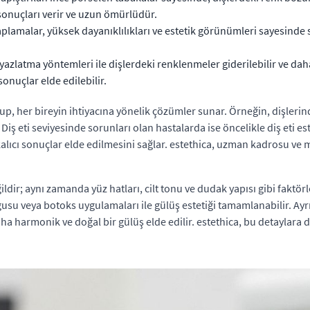
onuçları verir ve uzun ömürlüdür.
lamalar, yüksek dayanıklılıkları ve estetik görünümleri sayesinde sık
beyazlatma yöntemleri ile dişlerdeki renklenmeler giderilebilir ve dah
onuçlar elde edilebilir.
lup, her bireyin ihtiyacına yönelik çözümler sunar. Örneğin, dişlerind
 Diş eti seviyesinde sorunları olan hastalarda ise öncelikle diş eti e
e kalıcı sonuçlar elde edilmesini sağlar. estethica, uzman kadrosu v
ildir; aynı zamanda yüz hatları, cilt tonu ve dudak yapısı gibi faktör
u veya botoks uygulamaları ile gülüş estetiği tamamlanabilir. Ayrıc
a harmonik ve doğal bir gülüş elde edilir. estethica, bu detaylara d