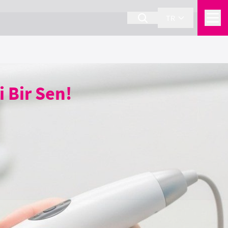
TR
i Bir Sen!