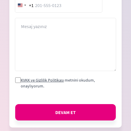
+1
United
States
+1
Mesaj
KVKK ve Gizlilik Politikası
metnini okudum,
onaylıyorum.
DEVAM ET