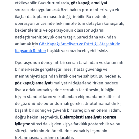
etkileyebilir. Bazı durumlarda,
göz kapağı ameliyatı
sonrasında uygulanacak özel bakım protokolleri veya ek
ilaçlar da toplam masrafı değiştirebilir. Bu nedenle,
operasyon öncesinde hekiminizle tüm detayları konuşarak,
beklentilerinizi ve operasyonun olası sonuçlarını
netleştirmeniz büyük önem taşır. Süreci daha yakından
anlamak için
Göz Kapağı Ameliyatı ve Estetiği: Ataşehir'de
Kapsamlı Rehber
başlıklı yazımızı inceleyebilirsiniz.
Operasyonun deneyimli bir cerrah tarafından ve donanımlı
bir merkezde gerçekleştirilmesi, hasta güvenliği ve
memnuniyeti açısından kritik öneme sahiptir. Bu nedenle,
göz kapağı ameliyatı
maliyetini değerlendirirken, sadece
fiyata odaklanmak yerine cerrahın tecrübesini, kliniğin
hijyen standartlarını ve kullanılan ekipmanların kalitesini
de göz önünde bulundurmak gerekir. Unutulmamalıdır ki,
başarılı bir sonuç ve güvenli bir süreç için en önemli adım,
doğru hekimi seçmektir.
Blefaroplasti ameliyatı sonrası
iyileşme
süreci de kişiden kişiye farklılık gösterebilir ve bu
süreçte hekiminizin önerilerine uymak iyileşmenin
hızlanmasına yardımcı olacaktır.