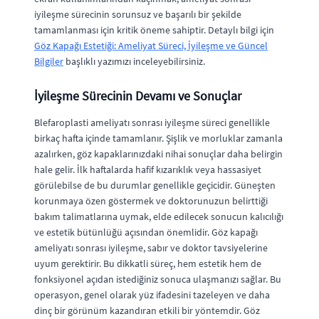
iyileşme sürecinin sorunsuz ve başarılı bir şekilde
tamamlanması için kritik öneme sahiptir. Detaylı bilgi için
Göz Kapağı Estetiği: Ameliyat Süreci, İyileşme ve Güncel
Bilgiler
başlıklı yazımızı inceleyebilirsiniz.
İyileşme Sürecinin Devamı ve Sonuçlar
Blefaroplasti ameliyatı sonrası iyileşme süreci genellikle
birkaç hafta içinde tamamlanır. Şişlik ve morluklar zamanla
azalırken, göz kapaklarınızdaki nihai sonuçlar daha belirgin
hale gelir. İlk haftalarda hafif kızarıklık veya hassasiyet
görülebilse de bu durumlar genellikle geçicidir. Güneşten
korunmaya özen göstermek ve doktorunuzun belirttiği
bakım talimatlarına uymak, elde edilecek sonucun kalıcılığı
ve estetik bütünlüğü açısından önemlidir. Göz kapağı
ameliyatı sonrası iyileşme, sabır ve doktor tavsiyelerine
uyum gerektirir. Bu dikkatli süreç, hem estetik hem de
fonksiyonel açıdan istediğiniz sonuca ulaşmanızı sağlar. Bu
operasyon, genel olarak yüz ifadesini tazeleyen ve daha
dinç bir görünüm kazandıran etkili bir yöntemdir. Göz