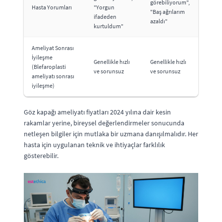
görebiliyorum",
Hasta Yorumları
"Yorgun
"Baş ağrılarım
ifadeden
azaldı"
kurtuldum"
Ameliyat Sonrası
İyileşme
Genellikle hızlı
Genellikle hızlı
(Blefaroplasti
ve sorunsuz
ve sorunsuz
ameliyatı sonrası
iyileşme)
Göz kapağı ameliyatı fiyatları 2024 yılına dair kesin
rakamlar yerine, bireysel değerlendirmeler sonucunda
netleşen bilgiler için mutlaka bir uzmana danışılmalıdır. Her
hasta için uygulanan teknik ve ihtiyaçlar farklılık
gösterebilir.