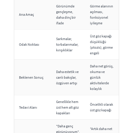
Görünümde
Görme alanının
gençleşme,
açılması,
Ana Amaç
daha dinç bir
fonksiyonel
ifade
iyileşme
Üst göz kapağı
Sarkmalar,
düşüklüğü
Odak Noktası
torbalanmalar,
(ptozis), görme
kırışıklıklar
engeli
Daha net görüş,
Daha estetik ve
okuma ve
Beklenen Sonuç
canlı bakışlar,
günlük
özgüven artışı
aktivitelerde
kolaylık
Genellikle hem
Öncelikli olarak
Tedavi Alanı
üst hem alt göz
üst göz kapağı
kapakları
"Daha genç
"Artık daha net
görünüyorum",