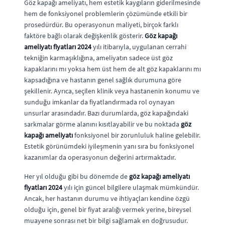
Göz kapağı ameliyatı, hem estetik kaygıların giderilmesinde
hem de fonksiyonel problemlerin çözümünde etkili bir
prosedürdür. Bu operasyonun maliyeti, birçok farklı
faktöre bağlı olarak değişkenlik gösterir.
Göz kapağı
ameliyatı fiyatları 2024
yılı itibarıyla, uygulanan cerrahi
tekniğin karmaşıklığına, ameliyatın sadece üst göz
kapaklarını mı yoksa hem üst hem de alt göz kapaklarını mı
kapsadığına ve hastanın genel sağlık durumuna göre
şekillenir. Ayrıca, seçilen klinik veya hastanenin konumu ve
sunduğu imkanlar da fiyatlandırmada rol oynayan
unsurlar arasındadır. Bazı durumlarda, göz kapağındaki
sarkmalar görme alanını kısıtlayabilir ve bu noktada
göz
kapağı ameliyatı
fonksiyonel bir zorunluluk haline gelebilir.
Estetik görünümdeki iyileşmenin yanı sıra bu fonksiyonel
kazanımlar da operasyonun değerini artırmaktadır.
Her yıl olduğu gibi bu dönemde de
göz kapağı ameliyatı
fiyatları 2024
yılı için güncel bilgilere ulaşmak mümkündür.
Ancak, her hastanın durumu ve ihtiyaçları kendine özgü
olduğu için, genel bir fiyat aralığı vermek yerine, bireysel
muayene sonrası net bir bilgi sağlamak en doğrusudur.