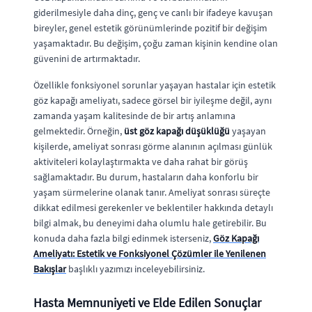
giderilmesiyle daha dinç, genç ve canlı bir ifadeye kavuşan
bireyler, genel estetik görünümlerinde pozitif bir değişim
yaşamaktadır. Bu değişim, çoğu zaman kişinin kendine olan
güvenini de artırmaktadır.
Özellikle fonksiyonel sorunlar yaşayan hastalar için estetik
göz kapağı ameliyatı, sadece görsel bir iyileşme değil, aynı
zamanda yaşam kalitesinde de bir artış anlamına
gelmektedir. Örneğin,
üst göz kapağı düşüklüğü
yaşayan
kişilerde, ameliyat sonrası görme alanının açılması günlük
aktiviteleri kolaylaştırmakta ve daha rahat bir görüş
sağlamaktadır. Bu durum, hastaların daha konforlu bir
yaşam sürmelerine olanak tanır. Ameliyat sonrası süreçte
dikkat edilmesi gerekenler ve beklentiler hakkında detaylı
bilgi almak, bu deneyimi daha olumlu hale getirebilir. Bu
konuda daha fazla bilgi edinmek isterseniz,
Göz Kapağı
Ameliyatı: Estetik ve Fonksiyonel Çözümler ile Yenilenen
Bakışlar
başlıklı yazımızı inceleyebilirsiniz.
Hasta Memnuniyeti ve Elde Edilen Sonuçlar