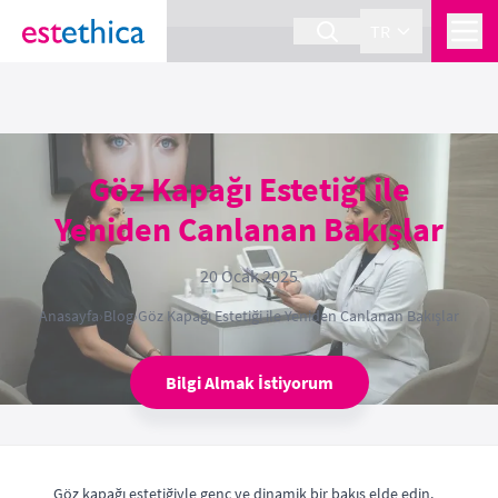
section Service {
}
TR
Göz Kapağı Estetiği ile
Yeniden Canlanan Bakışlar
20 Ocak 2025
Anasayfa
›
Blog
›
Göz Kapağı Estetiği ile Yeniden Canlanan Bakışlar
Bilgi Almak İstiyorum
Göz kapağı estetiğiyle genç ve dinamik bir bakış elde edin.