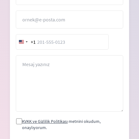
E-Posta
+1
United
States
+1
Mesaj
KVKK ve Gizlilik Politikası
metnini okudum,
onaylıyorum.