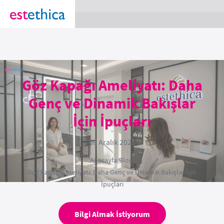
section Service {
}
Göz Kapağı Ameliyatı: Daha
Genç ve Dinamik Bakışlar
İçin İpuçları
08 Aralık 2025
Anasayfa
›
Blog
›
Göz Kapağı Ameliyatı: Daha Genç ve Dinamik Bakışlar İçin
İpuçları
Bilgi Almak İstiyorum