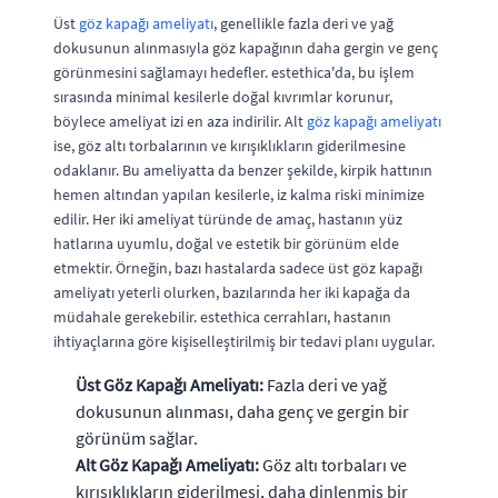
Üst
göz kapağı ameliyatı
, genellikle fazla deri ve yağ
dokusunun alınmasıyla göz kapağının daha gergin ve genç
görünmesini sağlamayı hedefler. estethica'da, bu işlem
sırasında minimal kesilerle doğal kıvrımlar korunur,
böylece ameliyat izi en aza indirilir. Alt
göz kapağı ameliyatı
ise, göz altı torbalarının ve kırışıklıkların giderilmesine
odaklanır. Bu ameliyatta da benzer şekilde, kirpik hattının
hemen altından yapılan kesilerle, iz kalma riski minimize
edilir. Her iki ameliyat türünde de amaç, hastanın yüz
hatlarına uyumlu, doğal ve estetik bir görünüm elde
etmektir. Örneğin, bazı hastalarda sadece üst göz kapağı
ameliyatı yeterli olurken, bazılarında her iki kapağa da
müdahale gerekebilir. estethica cerrahları, hastanın
ihtiyaçlarına göre kişiselleştirilmiş bir tedavi planı uygular.
Üst Göz Kapağı Ameliyatı:
Fazla deri ve yağ
dokusunun alınması, daha genç ve gergin bir
görünüm sağlar.
Alt Göz Kapağı Ameliyatı:
Göz altı torbaları ve
kırışıklıkların giderilmesi, daha dinlenmiş bir