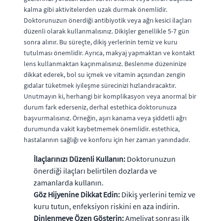
kalma gibi aktivitelerden uzak durmak önemlidir.
Doktorunuzun önerdiği antibiyotik veya ağrı kesici ilaçları
düzenli olarak kullanmalısınız. Dikişler genellikle 5-7 gün
sonra alınır. Bu süreçte, dikiş yerlerinin temiz ve kuru
tutulması önemlidir. Ayrıca, makyaj yapmaktan ve kontakt
lens kullanmaktan kaçınmalısınız. Beslenme düzeninize
dikkat ederek, bol su içmek ve vitamin açısından zengin
gıdalar tüketmek iyileşme sürecinizi hızlandıracaktır.
Unutmayın ki, herhangi bir komplikasyon veya anormal bir
durum fark ederseniz, derhal estethica doktorunuza
başvurmalısınız. Örneğin, aşırı kanama veya şiddetli ağrı
durumunda vakit kaybetmemek önemlidir. estethica,
hastalarının sağlığı ve konforu için her zaman yanındadır.
İlaçlarınızı Düzenli Kullanın:
Doktorunuzun
önerdiği ilaçları belirtilen dozlarda ve
zamanlarda kullanın.
Göz Hijyenine Dikkat Edin:
Dikiş yerlerini temiz ve
kuru tutun, enfeksiyon riskini en aza indirin.
Dinlenmeye Özen Gösterin:
Ameliyat sonrası ilk