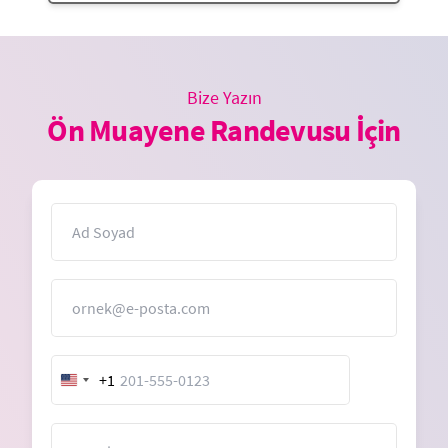
Bize Yazın
Ön Muayene Randevusu İçin
İsim
E-Posta
+1
United
States
+1
Mesaj