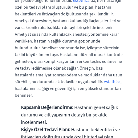
bir şekilde değerlendirilmesidir.
estethica
'da, her hasta için
özel bir tedavi planı oluşturulur ve bu plan, hastanın
beklentileri ve ihtiyaçları doğrultusunda şekillendirilir.
Ameliyat öncesinde, hastanın kullandığı ilaçlar, alerjileri ve
varsa kronik rahatsızlıkları detaylı bir şekilde incelenir.
Ameliyat sırasında kullanılacak anestezi yöntemine karar
verilirken, hastanın sağlık durumu göz önünde
bulundurulur. Ameliyat sonrasında ise, iyileşme sürecinin
takibi büyük önem taşır. Hastaların düzenli olarak kontrole
gelmeleri, olası komplikasyonların erken teşhis edilmesine
ve tedavi edilmesine olanak sağlar. Örneğin, bazı
hastalarda ameliyat sonrası ödem ve morluklar daha uzun
sürebilir, bu durumda ek tedaviler uygulanabilir.
estethica
,
hastalarının sağlığı ve güvenliği için en yüksek standartları
benimser.
Kapsamlı Değerlendirme:
Hastanın genel sağlık
durumu ve cilt yapısının detaylı bir şekilde
incelenmesi.
Kişiye Özel Tedavi Planı:
Hastanın beklentileri ve
ihtiyaçları doğrultusunda özel bir tedavi planı