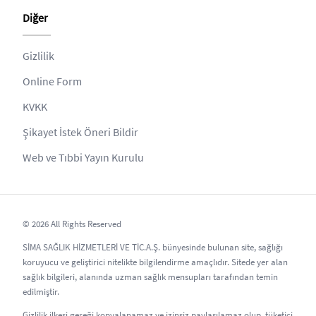
Diğer
Gizlilik
Online Form
KVKK
Şikayet İstek Öneri Bildir
Web ve Tıbbi Yayın Kurulu
© 2026 All Rights Reserved
SİMA SAĞLIK HİZMETLERİ VE TİC.A.Ş. bünyesinde bulunan site, sağlığı
koruyucu ve geliştirici nitelikte bilgilendirme amaçlıdır. Sitede yer alan
sağlık bilgileri, alanında uzman sağlık mensupları tarafından temin
edilmiştir.
Gizlilik ilkesi gereği kopyalanamaz ve izinsiz paylaşılamaz olup, tüketici