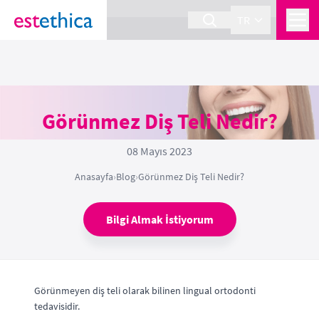
section Service {
}
TR
Görünmez Diş Teli Nedir?
08 Mayıs 2023
Anasayfa
›
Blog
›
Görünmez Diş Teli Nedir?
Bilgi Almak İstiyorum
Görünmeyen diş teli olarak bilinen lingual ortodonti
tedavisidir.