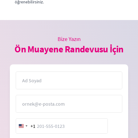
öğrenebilirsiniz.
Bize Yazın
Ön Muayene Randevusu İçin
İsim
E-Posta
+1
United
States