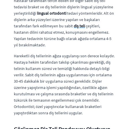
hastalar tarafından tercih edilen bir diğer sabit diş teli
tedavisi braket ve diş tellerinin dişlerin lingual yüzeylerine
yerleştirildiği
lingual ortodonti
tedavi yöntemleridir. Alt ön
dişlerin arka yüzeyleri üzerine yapılan ve başkaları
tarafından fark edilmeyen bu sabit
diş teli
çeşitleri,
hastanın dilini rahatsız etmez, konuşmasını engellemez.
Yapılan tedavinin türüne bağlı olarak ağızda ortalama 4-5
yıl bırakılmaktadır.
Hareketli diş tellerinin ağıza uygulanışı son derece kolaydır.
Hastaya hekim tarafından takılıp çıkarılması gerektiği, diş
telinin kullanım süresi ve temizliği hakkında detaylı bilgi
verilir. Sabit diş tellerinin ağıza uygulanması için ortalama
30-45 dakikalık bir uygulama süreci gereklidir. Dişler
üzerine yapıştırma işlemi yapıldığından, özellikle ağızın
kurutulması ve çalışma sırasında braketler ve diş tellerinin
tükürük ile temasının engellenmesi çok önemlidir.
Ortodontist; özel yapıştırıcılar kullanarak braketleri
yapıştırdıktan sonra diş tellerini uygular.