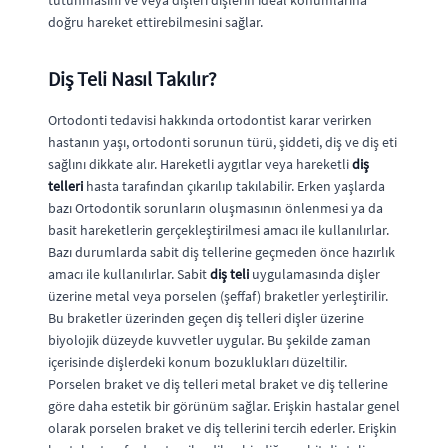
tutunmasını ve veya dişleri dişlerin ideal konumlarına
doğru hareket ettirebilmesini sağlar.
Diş Teli Nasıl Takılır?
Ortodonti tedavisi hakkında ortodontist karar verirken
hastanın yaşı, ortodonti sorunun türü, şiddeti, diş ve diş eti
sağlını dikkate alır. Hareketli aygıtlar veya hareketli
diş
telleri
hasta tarafından çıkarılıp takılabilir. Erken yaşlarda
bazı Ortodontik sorunların oluşmasının önlenmesi ya da
basit hareketlerin gerçekleştirilmesi amacı ile kullanılırlar.
Bazı durumlarda sabit diş tellerine geçmeden önce hazırlık
amacı ile kullanılırlar. Sabit
diş teli
uygulamasında dişler
üzerine metal veya porselen (şeffaf) braketler yerleştirilir.
Bu braketler üzerinden geçen diş telleri dişler üzerine
biyolojik düzeyde kuvvetler uygular. Bu şekilde zaman
içerisinde dişlerdeki konum bozuklukları düzeltilir.
Porselen braket ve diş telleri metal braket ve diş tellerine
göre daha estetik bir görünüm sağlar. Erişkin hastalar genel
olarak porselen braket ve diş tellerini tercih ederler. Erişkin