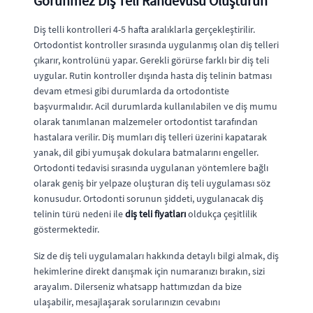
Görünmez Diş Teli Randevusu Oluşturun
Diş telli kontrolleri 4-5 hafta aralıklarla gerçekleştirilir.
Ortodontist kontroller sırasında uygulanmış olan diş telleri
çıkarır, kontrolünü yapar. Gerekli görürse farklı bir diş teli
uygular. Rutin kontroller dışında hasta diş telinin batması
devam etmesi gibi durumlarda da ortodontiste
başvurmalıdır. Acil durumlarda kullanılabilen ve diş mumu
olarak tanımlanan malzemeler ortodontist tarafından
hastalara verilir. Diş mumları diş telleri üzerini kapatarak
yanak, dil gibi yumuşak dokulara batmalarını engeller.
Ortodonti tedavisi sırasında uygulanan yöntemlere bağlı
olarak geniş bir yelpaze oluşturan diş teli uygulaması söz
konusudur. Ortodonti sorunun şiddeti, uygulanacak diş
telinin türü nedeni ile
diş teli fiyatları
oldukça çeşitlilik
göstermektedir.
Siz de diş teli uygulamaları hakkında detaylı bilgi almak, diş
hekimlerine direkt danışmak için numaranızı bırakın, sizi
arayalım. Dilerseniz whatsapp hattımızdan da bize
ulaşabilir, mesajlaşarak sorularınızın cevabını