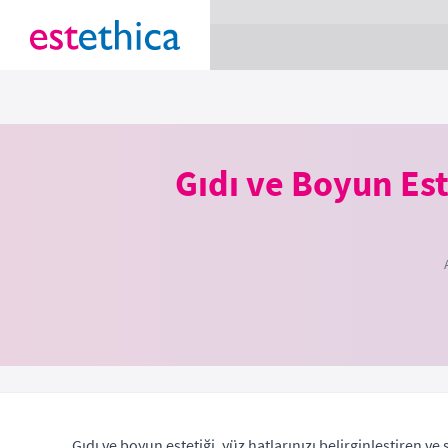
section Service {
}
Gıdı ve Boyun Est
Gıdı ve boyun estetiği, yüz hatlarınızı belirginleştiren 