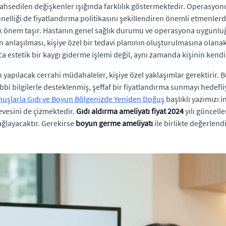
da bahsedilen değişkenler ışığında farklılık göstermektedir. Operasy
nelliği de fiyatlandırma politikasını şekillendiren önemli etmenlerd
ük önem taşır. Hastanın genel sağlık durumu ve operasyona uygunl
n anlaşılması, kişiye özel bir tedavi planının oluşturulmasına olanak
ca estetik bir kaygı giderme işlemi değil, aynı zamanda kişinin kend
n yapılacak cerrahi müdahaleler, kişiye özel yaklaşımlar gerektirir. Bu
bbi bilgilerle desteklenmiş, şeffaf bir fiyatlandırma sunmayı hedefliyo
nuşlarla Gıdı ve Boyun Bölgenizde Yeniden Doğuş
başlıklı yazımızı in
vesini de çizmektedir.
Gıdı aldırma ameliyatı fiyat 2024
yılı güncelle
ağlayacaktır. Gerekirse
boyun germe ameliyatı
ile birlikte değerlend