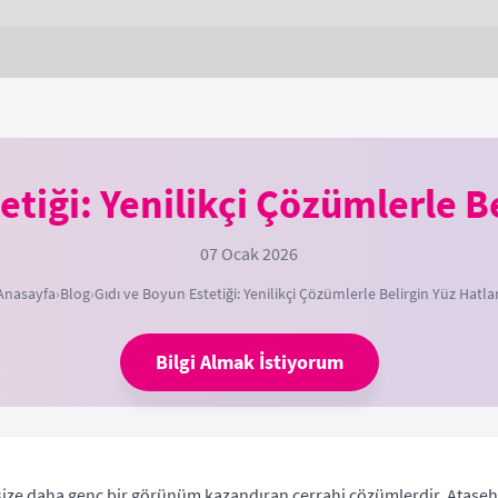
etiği: Yenilikçi Çözümlerle Be
07 Ocak 2026
Anasayfa
›
Blog
›
Gıdı ve Boyun Estetiği: Yenilikçi Çözümlerle Belirgin Yüz Hatlar
Bilgi Almak İstiyorum
ve size daha genç bir görünüm kazandıran cerrahi çözümlerdir. Ataşeh