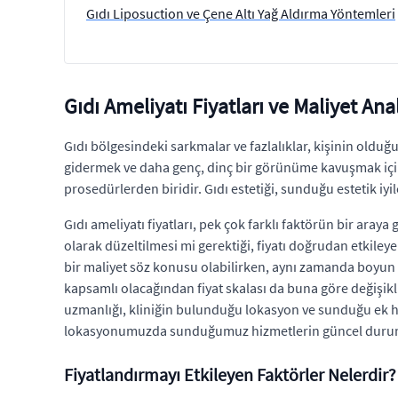
Gıdı Liposuction ve Çene Altı Yağ Aldırma Yöntemleri
Gıdı Ameliyatı Fiyatları ve Maliyet Anal
Gıdı bölgesindeki sarkmalar ve fazlalıklar, kişinin olduğ
gidermek ve daha genç, dinç bir görünüme kavuşmak için 
prosedürlerden biridir. Gıdı estetiği, sunduğu estetik iyile
Gıdı ameliyatı fiyatları, pek çok farklı faktörün bir ar
olarak düzeltilmesi mi gerektiği, fiyatı doğrudan etkile
bir maliyet söz konusu olabilirken, aynı zamanda boyun b
kapsamlı olacağından fiyat skalası da buna göre değişikl
uzmanlığı, kliniğin bulunduğu lokasyon ve sunduğu ek h
lokasyonumuzda sunduğumuz hizmetlerin güncel durumu ha
Fiyatlandırmayı Etkileyen Faktörler Nelerdir?