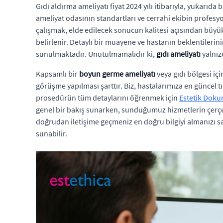
Gıdı aldırma ameliyatı fiyat 2024 yılı itibarıyla, yukarı
ameliyat odasının standartları ve cerrahi ekibin profesyo
çalışmak, elde edilecek sonucun kalitesi açısından büy
belirlenir. Detaylı bir muayene ve hastanın beklentilerini
sunulmaktadır. Unutulmamalıdır ki,
gıdı ameliyatı
yalnız
Kapsamlı bir
boyun germe ameliyatı
veya gıdı bölgesi içi
görüşme yapılması şarttır. Biz, hastalarımıza en güncel tı
prosedürün tüm detaylarını öğrenmek için
Estetik Doku
genel bir bakış sunarken, sunduğumuz hizmetlerin çerçe
doğrudan iletişime geçmeniz en doğru bilgiyi almanızı s
sunabilir.