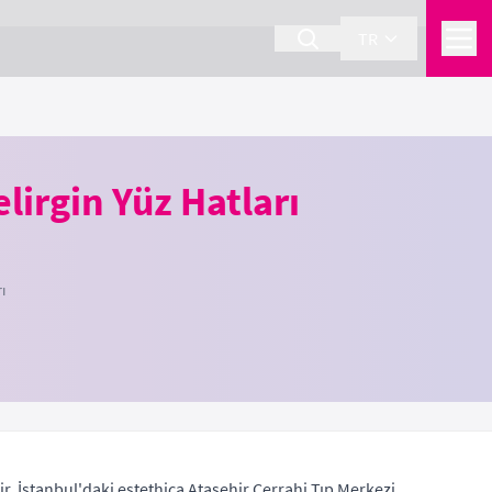
TR
lirgin Yüz Hatları
ı
ir, İstanbul'daki estethica Ataşehir Cerrahi Tıp Merkezi