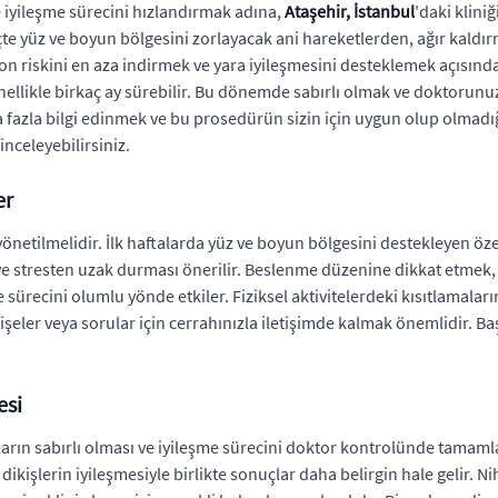
e iyileşme sürecini hızlandırmak adına,
Ataşehir, İstanbul
'daki klini
e yüz ve boyun bölgesini zorlayacak ani hareketlerden, ağır kaldırm
on riskini en aza indirmek ve yara iyileşmesini desteklemek açısınd
genellikle birkaç ay sürebilir. Bu dönemde sabırlı olmak ve doktoru
fazla bilgi edinmek ve bu prosedürün sizin için uygun olup olmadı
inceleyebilirsiniz.
er
e yönetilmelidir. İlk haftalarda yüz ve boyun bölgesini destekleyen ö
e stresten uzak durması önerilir. Beslenme düzenine dikkat etmek, 
 sürecini olumlu yönde etkiler. Fiziksel aktivitelerdeki kısıtlamal
şeler veya sorular için cerrahınızla iletişimde kalmak önemlidir. Başa
esi
ların sabırlı olması ve iyileşme sürecini doktor kontrolünde tamaml
kişlerin iyileşmesiyle birlikte sonuçlar daha belirgin hale gelir. Nih