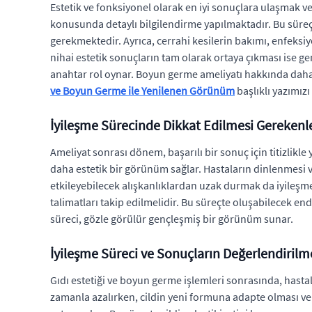
Estetik ve fonksiyonel olarak en iyi sonuçlara ulaşmak v
konusunda detaylı bilgilendirme yapılmaktadır. Bu süreçt
gerekmektedir. Ayrıca, cerrahi kesilerin bakımı, enfeksiy
nihai estetik sonuçların tam olarak ortaya çıkması ise 
anahtar rol oynar. Boyun germe ameliyatı hakkında daha 
ve Boyun Germe ile Yenilenen Görünüm
başlıklı yazımızı 
İyileşme Sürecinde Dikkat Edilmesi Gerekenl
Ameliyat sonrası dönem, başarılı bir sonuç için titizlikl
daha estetik bir görünüm sağlar. Hastaların dinlenmesi v
etkileyebilecek alışkanlıklardan uzak durmak da iyileşme
talimatları takip edilmelidir. Bu süreçte oluşabilecek endi
süreci, gözle görülür gençleşmiş bir görünüm sunar.
İyileşme Süreci ve Sonuçların Değerlendirilm
Gıdı estetiği ve boyun germe işlemleri sonrasında, hasta
zamanla azalırken, cildin yeni formuna adapte olması ve di