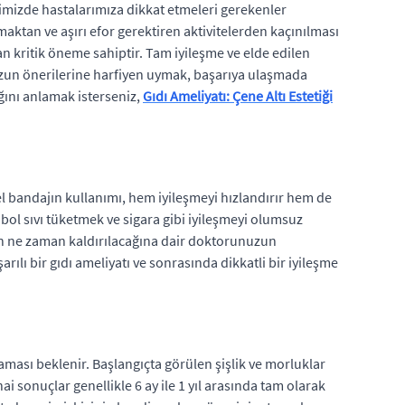
ğimizde hastalarımıza dikkat etmeleri gerekenler
aktan ve aşırı efor gerektiren aktivitelerden kaçınılması
an kritik öneme sahiptir. Tam iyileşme ve elde edilen
nuzun önerilerine harfiyen uymak, başarıya ulaşmada
ğını anlamak isterseniz,
Gıdı Ameliyatı: Çene Altı Estetiği
zel bandajın kullanımı, hem iyileşmeyi hızlandırır hem de
bol sıvı tüketmek ve sigara gibi iyileşmeyi olumsuz
arın ne zaman kaldırılacağına dair doktorunuzun
rılı bir gıdı ameliyatı ve sonrasında dikkatli bir iyileşme
aması beklenir. Başlangıçta görülen şişlik ve morluklar
ai sonuçlar genellikle 6 ay ile 1 yıl arasında tam olarak