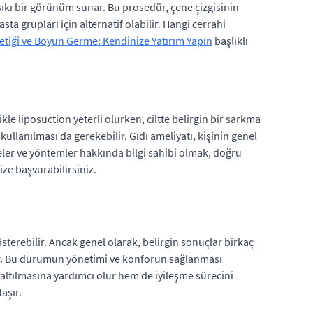
sıkı bir görünüm sunar. Bu prosedür, çene çizgisinin
ta grupları için alternatif olabilir. Hangi cerrahi
tetiği ve Boyun Germe: Kendinize Yatırım Yapın
başlıklı
le liposuction yeterli olurken, ciltte belirgin bir sarkma
ullanılması da gerekebilir. Gıdı ameliyatı, kişinin genel
eler ve yöntemler hakkında bilgi sahibi olmak, doğru
ize başvurabilirsiniz.
sterebilir. Ancak genel olarak, belirgin sonuçlar birkaç
dir. Bu durumun yönetimi ve konforun sağlanması
zaltılmasına yardımcı olur hem de iyileşme sürecini
aşır.