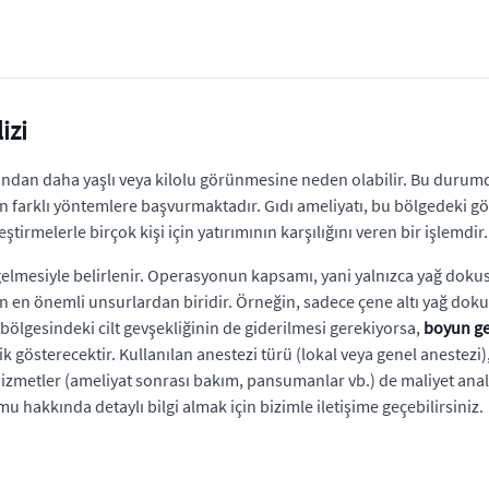
izi
undan daha yaşlı veya kilolu görünmesine neden olabilir. Bu durumda
farklı yöntemlere başvurmaktadır. Gıdı ameliyatı, bu bölgedeki gör
ştirmelerle birçok kişi için yatırımının karşılığını veren bir işlemdir.
aya gelmesiyle belirlenir. Operasyonun kapsamı, yani yalnızca yağ do
yen en önemli unsurlardan biridir. Örneğin, sadece çene altı yağ do
ölgesindeki cilt gevşekliğinin de giderilmesi gerekiyorsa,
boyun ge
ik gösterecektir. Kullanılan anestezi türü (lokal veya genel anestez
izmetler (ameliyat sonrası bakım, pansumanlar vb.) de maliyet anal
kkında detaylı bilgi almak için bizimle iletişime geçebilirsiniz.