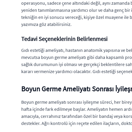
operasyonu, sadece çene altındaki değil, aynı zamanda bo
yeniden tanımlanmasına yardımcı olur ve daha genç bir ifad
tekniğin en iyi sonucu vereceği, kişiye özel muayene ile 
yazımıza göz atabilirsiniz.
Tedavi Seçeneklerinin Belirlenmesi
Gıdı estetiği ameliyatı, hastanın anatomik yapısına ve bek
mevcutsa boyun germe ameliyatı gibi daha kapsamlı prosedü
sağlık durumunun iyi olması ve gerçekçi beklentilere sah
kararı vermenize yardımcı olacaktır. Gıdı estetiği seçenek
Boyun Germe Ameliyatı Sonrası İyileş
Boyun germe ameliyatı sonrası iyileşme süreci, her bireyi
hafta içinde fark edilmeye başlar. Ameliyatın hemen ar
amacıyla, cerrahınız tarafından özel bir bandaj veya kors
destekler. Ağrı kontrolü için reçete edilen ilaçların, dok