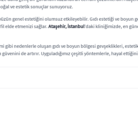
doğal ve estetik sonuçlar sunuyoruz.
zün genel estetiğini olumsuz etkileyebilir. Gıdı estetiği ve boyun ge
il elde etmenizi sağlar.
Ataşehir, İstanbul
'daki kliniğimizde, en gün
imi gibi nedenlerle oluşan gıdı ve boyun bölgesi gevşeklikleri, estet
 güvenini de artırır. Uyguladığımız çeşitli yöntemlerle, hayal ett