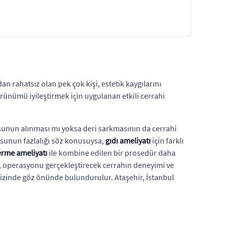
n rahatsız olan pek çok kişi, estetik kaygılarını
ünümü iyileştirmek için uygulanan etkili cerrahi
kusunun alınması mı yoksa deri sarkmasının da cerrahi
kusunun fazlalığı söz konusuysa,
gıdı ameliyatı
için farklı
rme ameliyatı
ile kombine edilen bir prosedür daha
i), operasyonu gerçekleştirecek cerrahın deneyimi ve
izinde göz önünde bulundurulur. Ataşehir, İstanbul