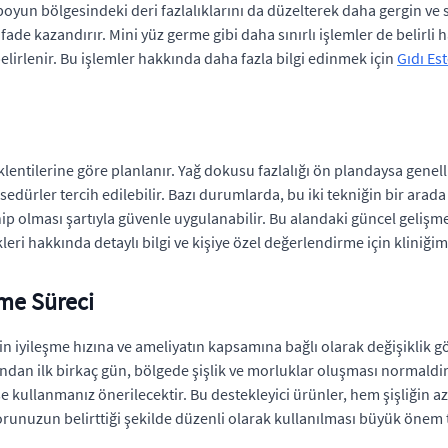
yun bölgesindeki deri fazlalıklarını da düzelterek daha gergin ve 
e kazandırır. Mini yüz germe gibi daha sınırlı işlemler de belirli has
belirlenir. Bu işlemler hakkında daha fazla bilgi edinmek için
Gıdı Es
lentilerine göre planlanır. Yağ dokusu fazlalığı ön plandaysa genellik
rler tercih edilebilir. Bazı durumlarda, bu iki tekniğin bir arada k
ip olması şartıyla güvenle uygulanabilir. Bu alandaki güncel gelişm
leri hakkında detaylı bilgi ve kişiye özel değerlendirme için kliniğim
me Süreci
n iyileşme hızına ve ameliyatın kapsamına bağlı olarak değişiklik gö
dından ilk birkaç gün, bölgede şişlik ve morluklar oluşması normal
e kullanmanız önerilecektir. Bu destekleyici ürünler, hem şişliğin a
torunuzun belirttiği şekilde düzenli olarak kullanılması büyük önem t