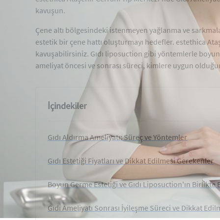
kavuşun.
Çene altı bölgesindeki istenmeyen yağlanma ve sarkmalar, 
estetik bir çene hattı oluşturmayı hedefler. estethica 
kavuşabilirsiniz. Gıdı liposuction gibi yöntemlerle boyun
ameliyat öncesi ve sonrası süreci, kimlere uygun olduğunu
İçindekiler
Gıdı Aldırma Ameliyatı: Süreç ve Yöntemler
Gıdı Estetiği Fiyatları ve Dikkat Edilmesi Gerekenler
Boyun Germe Estetiği ve Gıdı Liposuction'ın Birlikte E
Gıdı Ameliyatı Sonrası İyileşme Süreci ve Dikkat Edi