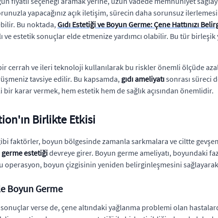
ygun fiyatlı seçeneği aramak yerine, uzun vadede memnuniyet sağlaya
runuzla yapacağınız açık iletişim, sürecin daha sorunsuz ilerlemesi
bilir. Bu noktada,
Gıdı Estetiği ve Boyun Germe: Çene Hattınızı Belirg
lı ve estetik sonuçlar elde etmenize yardımcı olabilir. Bu tür birleş
bir cerrah ve ileri teknoloji kullanılarak bu riskler önemli ölçüde aza
rüşmeniz tavsiye edilir. Bu kapsamda,
gıdı ameliyatı
sonrası süreci 
i bir karar vermek, hem estetik hem de sağlık açısından önemlidir.
on'ın Birlikte Etkisi
k gibi faktörler, boyun bölgesinde zamanla sarkmalara ve ciltte gevş
germe estetiği
devreye girer. Boyun germe ameliyatı, boyundaki fazla
 operasyon, boyun çizgisinin yeniden belirginleşmesini sağlayarak 
ile Boyun Germe
sonuçlar verse de, çene altındaki yağlanma problemi olan hastalarda