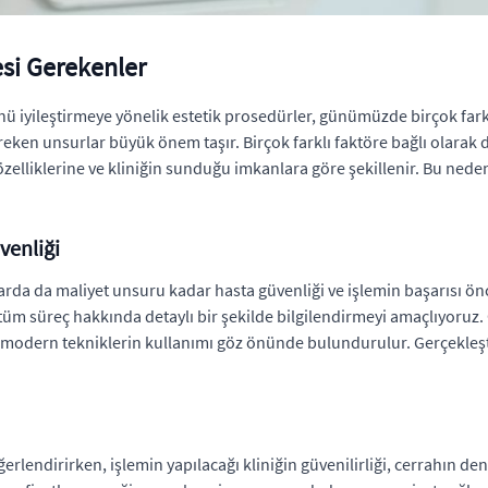
esi Gerekenler
iyileştirmeye yönelik estetik prosedürler, günümüzde birçok far
ereken unsurlar büyük önem taşır. Birçok farklı faktöre bağlı olarak
elliklerine ve kliniğin sunduğu imkanlara göre şekillenir. Bu nedenl
venliği
da da maliyet unsuru kadar hasta güvenliği ve işlemin başarısı öncel
ı tüm süreç hakkında detaylı bir şekilde bilgilendirmeyi amaçlıyoruz.
ek modern tekniklerin kullanımı göz önünde bulundurulur. Gerçekleş
erlendirirken, işlemin yapılacağı kliniğin güvenilirliği, cerrahın den