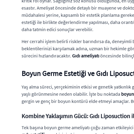
kritik rol oynar. Sağlığınız söz konusu olduğunda, en u
esastır. Ameliyat öncesinde detaylı bir muayene ve dokto
müdahalesi yerine, kapsamlı bir estetik planlama gereke
estetiği ile birlikte değerlendirme yapılması, daha orantı
daha tatmin edici sonuçlar verebilir.
Her cerrahi işlem belirli riskler barındırsa da, deneyimli 
beklentilerinizi karşılamak adına, uzman bir hekimle gö
sürecini hızlandıracaktır.
Gıdı ameliyatı
öncesinde bilinçl
Boyun Germe Estetiği ve Gıdı Liposucti
Yaş alma süreci, yerçekiminin etkisi ve genetik yatkınlı
yaşlı görünmesine neden olabilir. İşte bu noktada
boyun 
gergin ve genç bir boyun kontürü elde etmeyi amaçlar. Bu
Kombine Yaklaşımın Gücü: Gıdı Liposuction 
Tek başına boyun germe ameliyatı çoğu zaman etkileyici 