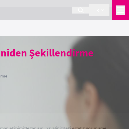
TR
Yeniden Şekillendirme
dirme
Uzman ekibimizle tanışın, hayalinizdeki estetik görünüme