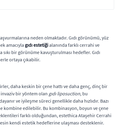
re başvurmalarına neden olmaktadır. Gıdı görünümü, yüz
rmek amacıyla
gıdı estetiği
alanında farklı cerrahi ve
ha sıkı bir görünüme kavuşturulması hedefler. Gıdı
erle ortaya çıkabilir.
ler, daha keskin bir çene hattı ve daha genç, dinç bir
l invaziv bir yöntem olan
gıdı liposuction
, bu
ayanır ve iyileşme süreci genellikle daha hızlıdır. Bazı
le kombine edilebilir. Bu kombinasyon, boyun ve çene
klentileri farklı olduğundan, estethica Ataşehir Cerrahi
kesin kendi estetik hedeflerine ulaşması desteklenir.