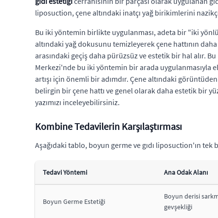
gıdı estetiği
cerrahisinin bir parçası olarak uygulanan gıdı
liposuction, çene altındaki inatçı yağ birikimlerini naz
Bu iki yöntemin birlikte uygulanması, adeta bir "iki yönlü
altındaki yağ dokusunu temizleyerek çene hattının daha
arasındaki geçiş daha pürüzsüz ve estetik bir hal alır. B
Merkezi'nde bu iki yöntemin bir arada uygulanmasıyla e
artışı için önemli bir adımdır. Çene altındaki görüntüden
belirgin bir çene hattı ve genel olarak daha estetik bir yüz
yazımızı inceleyebilirsiniz.
Kombine Tedavilerin Karşılaştırması
Aşağıdaki tablo, boyun germe ve gıdı liposuction'ın te
Tedavi Yöntemi
Ana Odak Alanı
Boyun derisi sarkm
Boyun Germe Estetiği
gevşekliği