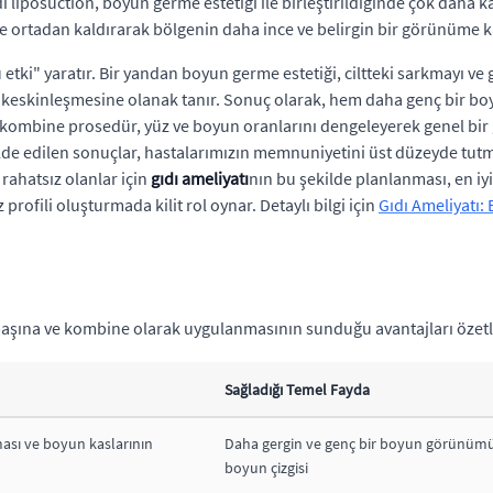
 liposuction, boyun germe estetiği ile birleştirildiğinde çok daha ka
ikçe ortadan kaldırarak bölgenin daha ince ve belirgin bir görünüme 
 etki" yaratır. Bir yandan boyun germe estetiği, ciltteki sarkmayı ve 
 keskinleşmesine olanak tanır. Sonuç olarak, hem daha genç bir bo
u kombine prosedür, yüz ve boyun oranlarını dengeleyerek genel bir g
lde edilen sonuçlar, hastalarımızın memnuniyetini üst düzeyde tutm
 rahatsız olanlar için
gıdı ameliyatı
nın bu şekilde planlanması, en iy
 profili oluşturmada kilit rol oynar. Detaylı bilgi için
Gıdı Ameliyatı
k başına ve kombine olarak uygulanmasının sunduğu avantajları özet
Sağladığı Temel Fayda
ası ve boyun kaslarının
Daha gergin ve genç bir boyun görünümü,
boyun çizgisi