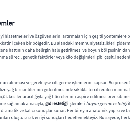
emler
iyi hissetmeleri ve özgüvenlerini artırmaları için çeşitli yöntemle
dikkatini çeken bir bölgedir. Bu alandaki memnuniyetsizlikleri gide
ene hattının daha belirgin hale getirilmesi ve boyun bölgesinin da
nma süreci, genetik faktörler veya kilo değişimleri gibi çeşitli nedenl
nun alınması ve gerekliyse cilt germe işlemlerini kapsar. Bu prosedür
ize yağ birikintilerinin giderilmesinde sıklıkla tercih edilen minima
çük kesiler aracılığıyla yağ hücrelerinin aspire edilmesi prensibine d
rme sağlamak amacıyla,
gıdı estetiği
işlemleri
boyun germe estetiği
i
dramatik ve kalıcı sonuçlar sunar. Her bireyin anatomik yapısı ve be
lanları oluşturarak en iyi sonuçları hedeflemekteyiz. Bu sayede, her