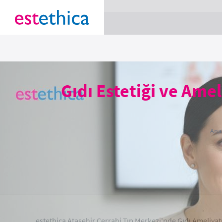
section Service {
}
Gıdı Estetiği ve Ame
Ana
estethica Ataşehir Cerrahi Tıp Merkezi'nde Gıdı Ameliyatı