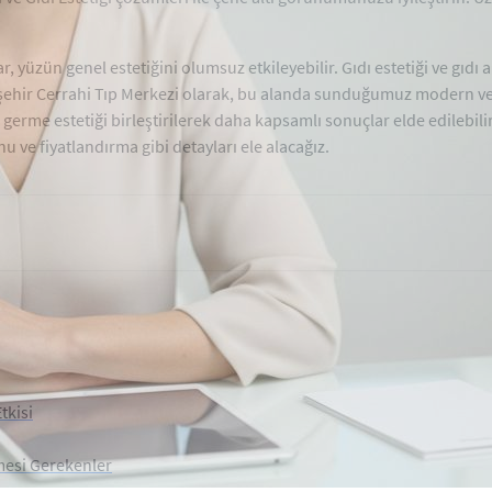
yüzün genel estetiğini olumsuz etkileyebilir. Gıdı estetiği ve gıdı 
Ataşehir Cerrahi Tıp Merkezi olarak, bu alanda sunduğumuz modern ve
 germe estetiği birleştirilerek daha kapsamlı sonuçlar elde edilebilir
 ve fiyatlandırma gibi detayları ele alacağız.
tkisi
lmesi Gerekenler