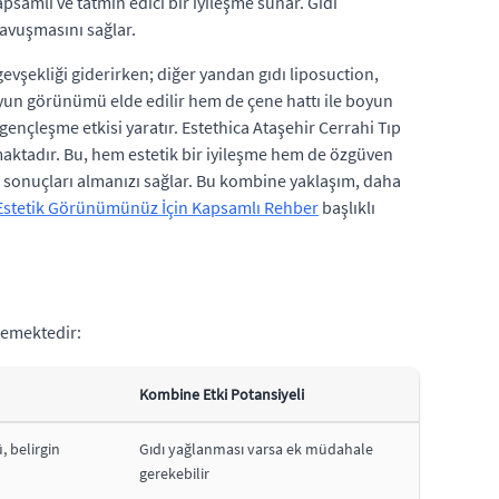
psamlı ve tatmin edici bir iyileşme sunar. Gıdı
kavuşmasını sağlar.
gevşekliği giderirken; diğer yandan gıdı liposuction,
yun görünümü elde edilir hem de çene hattı ile boyun
ençleşme etkisi yaratır. Estethica Ataşehir Cerrahi Tıp
aktadır. Bu, hem estetik bir iyileşme hem de özgüven
i sonuçları almanızı sağlar. Bu kombine yaklaşım, daha
: Estetik Görünümünüz İçin Kapsamlı Rehber
başlıklı
lemektedir:
Kombine Etki Potansiyeli
 belirgin
Gıdı yağlanması varsa ek müdahale
gerekebilir