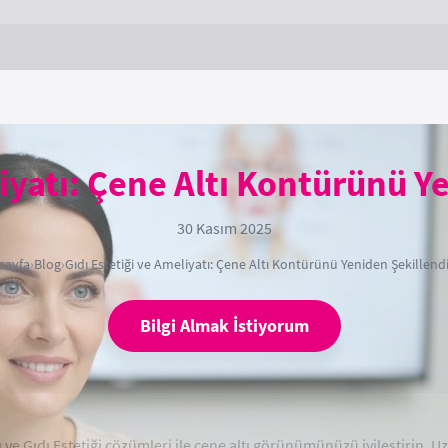
liyatı: Çene Altı Kontürünü 
30 Kasım 2025
sayfa
›
Blog
›
Gıdı Estetiği ve Ameliyatı: Çene Altı Kontürünü Yeniden Şekillen
Bilgi Almak İstiyorum
 ve Gıdı Estetiği çözümleri ile çene altı görünümünüzü iyileştirin. 