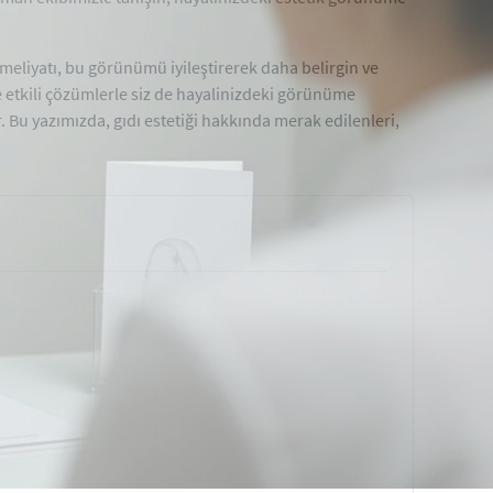
ameliyatı, bu görünümü iyileştirerek daha belirgin ve
 etkili çözümlerle siz de hayalinizdeki görünüme
. Bu yazımızda, gıdı estetiği hakkında merak edilenleri,