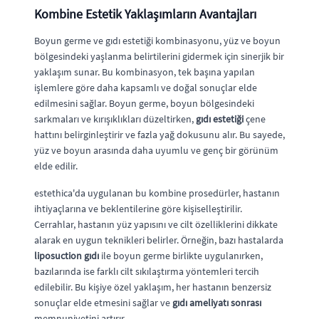
Kombine Estetik Yaklaşımların Avantajları
Boyun germe ve gıdı estetiği kombinasyonu, yüz ve boyun
bölgesindeki yaşlanma belirtilerini gidermek için sinerjik bir
yaklaşım sunar. Bu kombinasyon, tek başına yapılan
işlemlere göre daha kapsamlı ve doğal sonuçlar elde
edilmesini sağlar. Boyun germe, boyun bölgesindeki
sarkmaları ve kırışıklıkları düzeltirken,
gıdı estetiği
çene
hattını belirginleştirir ve fazla yağ dokusunu alır. Bu sayede,
yüz ve boyun arasında daha uyumlu ve genç bir görünüm
elde edilir.
estethica'da uygulanan bu kombine prosedürler, hastanın
ihtiyaçlarına ve beklentilerine göre kişiselleştirilir.
Cerrahlar, hastanın yüz yapısını ve cilt özelliklerini dikkate
alarak en uygun teknikleri belirler. Örneğin, bazı hastalarda
liposuction gıdı
ile boyun germe birlikte uygulanırken,
bazılarında ise farklı cilt sıkılaştırma yöntemleri tercih
edilebilir. Bu kişiye özel yaklaşım, her hastanın benzersiz
sonuçlar elde etmesini sağlar ve
gıdı ameliyatı sonrası
memnuniyetini artırır.