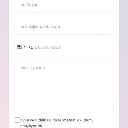
E-Posta
+1
United
States
+1
Mesaj
KVKK ve Gizlilik Politikası
metnini okudum,
onaylıyorum.