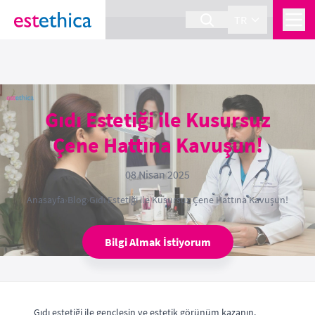
section Service {
}
TR
Gıdı Estetiği ile Kusursuz
Çene Hattına Kavuşun!
08 Nisan 2025
Anasayfa
›
Blog
›
Gıdı Estetiği ile Kusursuz Çene Hattına Kavuşun!
Bilgi Almak İstiyorum
Gıdı estetiği ile gençleşin ve estetik görünüm kazanın.