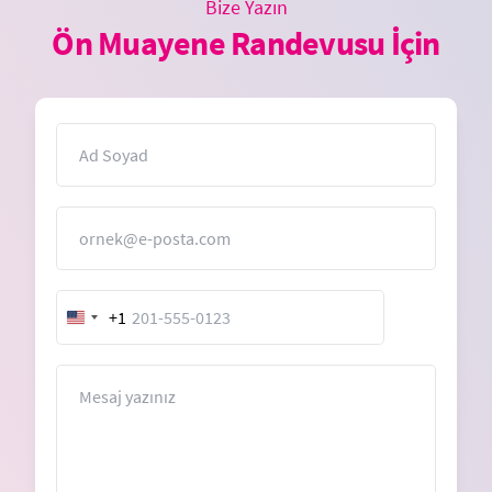
Bize Yazın
Ön Muayene Randevusu İçin
İsim
E-Posta
+1
United
States
+1
Mesaj