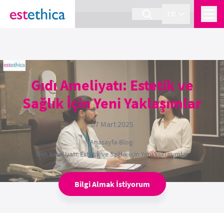
section Service {
}
TR
Gıdı Ameliyatı: Estetik ve
Sağlık İçin Yeni Yaklaşımlar
07 Mart 2025
Anasayfa
›
Blog
›
Gıdı Ameliyatı: Estetik ve Sağlık İçin Yeni Yaklaşımlar
Bilgi Almak İstiyorum