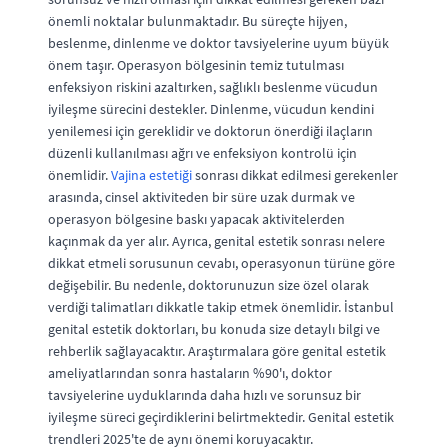
önemli noktalar bulunmaktadır. Bu süreçte hijyen,
beslenme, dinlenme ve doktor tavsiyelerine uyum büyük
önem taşır. Operasyon bölgesinin temiz tutulması
enfeksiyon riskini azaltırken, sağlıklı beslenme vücudun
iyileşme sürecini destekler. Dinlenme, vücudun kendini
yenilemesi için gereklidir ve doktorun önerdiği ilaçların
düzenli kullanılması ağrı ve enfeksiyon kontrolü için
önemlidir.
Vajina estetiği
sonrası dikkat edilmesi gerekenler
arasında, cinsel aktiviteden bir süre uzak durmak ve
operasyon bölgesine baskı yapacak aktivitelerden
kaçınmak da yer alır. Ayrıca, genital estetik sonrası nelere
dikkat etmeli sorusunun cevabı, operasyonun türüne göre
değişebilir. Bu nedenle, doktorunuzun size özel olarak
verdiği talimatları dikkatle takip etmek önemlidir. İstanbul
genital estetik doktorları, bu konuda size detaylı bilgi ve
rehberlik sağlayacaktır. Araştırmalara göre genital estetik
ameliyatlarından sonra hastaların %90'ı, doktor
tavsiyelerine uyduklarında daha hızlı ve sorunsuz bir
iyileşme süreci geçirdiklerini belirtmektedir. Genital estetik
trendleri 2025'te de aynı önemi koruyacaktır.