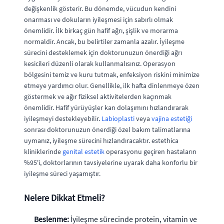
değişkenlik gösterir. Bu dönemde, vücudun kendini
onarması ve dokuların iyileşmesi için sabırlı olmak
önemlidir. İlk birkaç gün hafif ağrı, şişlik ve morarma
normaldir. Ancak, bu belirtiler zamanla azalır. İyileşme
sürecini desteklemek için doktorunuzun önerdiği ağrı
kesicileri düzenli olarak kullanmalısınız. Operasyon
bölgesini temiz ve kuru tutmak, enfeksiyon riskini minimize
etmeye yardımcı olur. Genellikle, ilk hafta dinlenmeye özen
göstermek ve ağır fiziksel aktivitelerden kaçınmak
önemlidir. Hafif yürüyüşler kan dolaşımını hızlandırarak
iyileşmeyi destekleyebilir.
Labioplasti
veya
vajina estetiği
sonrası doktorunuzun önerdiği özel bakım talimatlarına
uymanız, iyileşme sürecini hızlandıracaktır. estethica
kliniklerinde
genital estetik
operasyonu geçiren hastaların
%95'i, doktorlarının tavsiyelerine uyarak daha konforlu bir
iyileşme süreci yaşamıştır.
Nelere Dikkat Etmeli?
Beslenme:
İyileşme sürecinde protein, vitamin ve