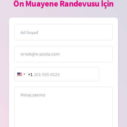
Ön Muayene Randevusu İçin
İsim
E-Posta
+1
United
States
+1
Mesaj