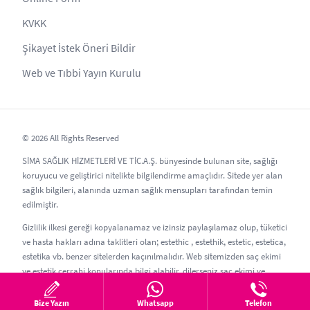
KVKK
Şikayet İstek Öneri Bildir
Web ve Tıbbi Yayın Kurulu
© 2026 All Rights Reserved
SİMA SAĞLIK HİZMETLERİ VE TİC.A.Ş. bünyesinde bulunan site, sağlığı
koruyucu ve geliştirici nitelikte bilgilendirme amaçlıdır. Sitede yer alan
sağlık bilgileri, alanında uzman sağlık mensupları tarafından temin
edilmiştir.
Gizlilik ilkesi gereği kopyalanamaz ve izinsiz paylaşılamaz olup, tüketici
ve hasta hakları adına taklitleri olan; estethic , estethik, estetic, estetica,
estetika vb. benzer sitelerden kaçınılmalıdır. Web sitemizden saç ekimi
ve estetik cerrahi konularında bilgi alabilir, dilerseniz saç ekimi ve
estetik randevusu oluşturabilirsiniz.
Bize Yazın
Whatsapp
Telefon
Güncelleme Tarihi: 06.08.2026