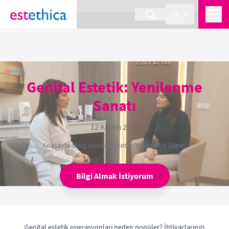
section Service {
}
TR
Genital Estetik: Yenilenme
Sanatı
12 Kasım 2025
Anasayfa
›
Blog
›
Genital Estetik: Yenilenme Sanatı
Bilgi Almak İstiyorum
Genital estetik operasyonları neden popüler? İhtiyaçlarınızı