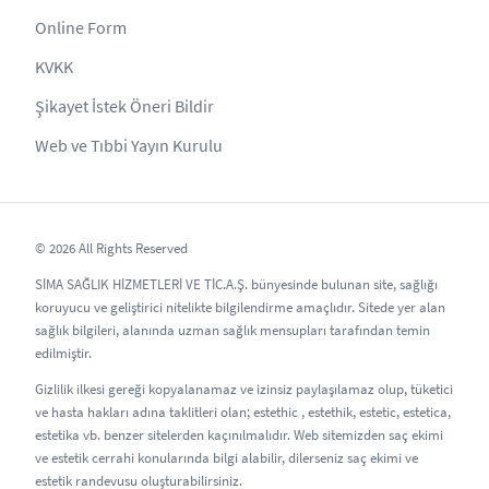
Online Form
KVKK
Şikayet İstek Öneri Bildir
Web ve Tıbbi Yayın Kurulu
© 2026 All Rights Reserved
SİMA SAĞLIK HİZMETLERİ VE TİC.A.Ş. bünyesinde bulunan site, sağlığı
koruyucu ve geliştirici nitelikte bilgilendirme amaçlıdır. Sitede yer alan
sağlık bilgileri, alanında uzman sağlık mensupları tarafından temin
edilmiştir.
Gizlilik ilkesi gereği kopyalanamaz ve izinsiz paylaşılamaz olup, tüketici
ve hasta hakları adına taklitleri olan; estethic , estethik, estetic, estetica,
estetika vb. benzer sitelerden kaçınılmalıdır. Web sitemizden saç ekimi
ve estetik cerrahi konularında bilgi alabilir, dilerseniz saç ekimi ve
estetik randevusu oluşturabilirsiniz.