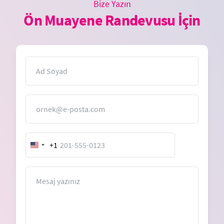
Bize Yazın
Ön Muayene Randevusu İçin
İsim
E-Posta
+1
United
States
+1
Mesaj