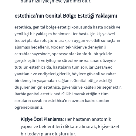
daha hızlı iyileşmeye yardımcı olur.
estethica'nın Genital Bölge Estetiği Yaklaşımı
estethica, genital bölge estetiği konusunda hasta odaklı ve
yenilikçi bir yaklaşım benimser. Her hasta için kişiye özel
tedavi planları oluşturularak, en uygun ve etkili sonuçların
alınması hedeflenir. Modern teknikler ve deneyimli
cerrahlar sayesinde, operasyonlar konforlu bir şekilde
gerçekleştirilir ve iyileşme süreci минимальная düzeyde
tutulur. estethica'da, hastaların tüm soruları детально
yanıtlanır ve endişeleri giderilir, böylece güvenli ve rahat
bir deneyim yaşamaları sağlanır. Genital bölge estetiği
düşünenler için estethica, güvenilir ve kaliteli bir seçenektir.
Barbie genital estetik nedir? Gibi merak ettiğiniz tüm
soruların cevabını estethica'nın uzman kadrosundan
öğrenebilirsiniz.
Kişiye Özel Planlama:
Her hastanın anatomik
yapısı ve beklentileri dikkate alınarak, kişiye özel
bir tedavi planı oluşturulur.