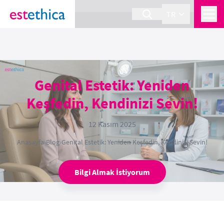
section Service {
}
TR
Genital Estetik: Yeniden
Keşfedin, Kendinizi Sevin!
12 Kasım 2025
Anasayfa
›
Blog
›
Genital Estetik: Yeniden Keşfedin, Kendinizi Sevin!
Bilgi Almak İstiyorum