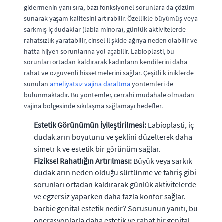
gidermenin yanı sıra, bazı fonksiyonel sorunlara da çözüm
sunarak yaşam kalitesini artırabilir. Özellikle büyümüş veya
sarkmış iç dudaklar (labia minora), günlük aktivitelerde
rahatsızlık yaratabilir, cinsel ilişkide ağrıya neden olabilir ve
hatta hijyen sorunlarına yol açabilir. Labioplasti, bu
sorunları ortadan kaldırarak kadınların kendilerini daha
rahat ve özgüvenli hissetmelerini sağlar. Çeşitli kliniklerde
sunulan
ameliyatsız vajina daraltma
yöntemleri de
bulunmaktadır. Bu yöntemler, cerrahi müdahale olmadan
vajina bölgesinde sıkılaşma sağlamayı hedefler.
Estetik Görünümün İyileştirilmesi:
Labioplasti, iç
dudakların boyutunu ve şeklini düzelterek daha
simetrik ve estetik bir görünüm sağlar.
Fiziksel Rahatlığın Artırılması:
Büyük veya sarkık
dudakların neden olduğu sürtünme ve tahriş gibi
sorunları ortadan kaldırarak günlük aktivitelerde
ve egzersiz yaparken daha fazla konfor sağlar.
barbie genital estetik nedir? Sorusunun yanıtı, bu
operasyonlarla daha estetik ve rahat bir genital