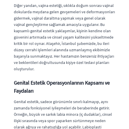
Diğer yandan, vajina estetiği, sıklıkla doğum sonrası vajinal
dokularda meydana gelen gevşemeleri ve deformasyonları
gidermek, vajinal daraltma yapmak veya genel olarak
vajinal gençleştirme sağlamak amacıyla uygulanır. Bu
kapsamlı genital estetik yaklaşımlar, kişinin kendine olan
güvenini artırmada ve cinsel yaşam kalitesini yükseltmede
kritik bir rol oynar. Ataşehir, İstanbul şubemizde, bu ileri
düzey cerrahi işlemleri alanında uzmanlaşmış ekibimizle
başarıyla sunmaktayız. Her hastamızın benzersiz ihtiyaçları
ve beklentileri doğrultusunda kişiye özel tedavi planları
oluşturulur.
Genital Estetik Operasyonlarının Kapsamı ve
Faydaları
Genital estetik, sadece görünümle sınırlı kalmayıp, aynı
zamanda fonksiyonel iyileşmeleri de beraberinde getirir.
Örneğin, büyük ve sarkık labia minora (iç dudaklar), cinsel
ilişki sırasında veya spor yaparken sürtünmeye neden
olarak ağrıya ve rahatsızlığa yol açabilir. Labioplasti