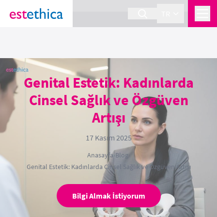
section Service {
}
TR
Genital Estetik: Kadınlarda
Cinsel Sağlık ve Özgüven
Artışı
17 Kasım 2025
Anasayfa
›
Blog
›
Genital Estetik: Kadınlarda Cinsel Sağlık ve Özgüven Artışı
Bilgi Almak İstiyorum