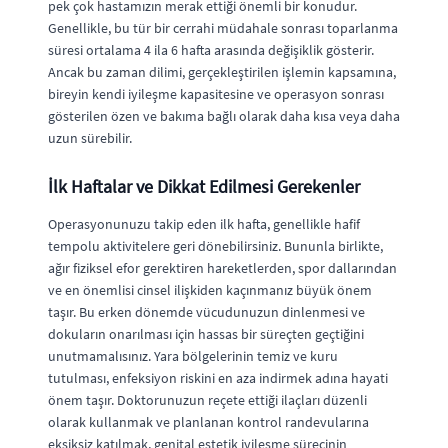
pek çok hastamızın merak ettiği önemli bir konudur.
Genellikle, bu tür bir cerrahi müdahale sonrası toparlanma
süresi ortalama 4 ila 6 hafta arasında değişiklik gösterir.
Ancak bu zaman dilimi, gerçekleştirilen işlemin kapsamına,
bireyin kendi iyileşme kapasitesine ve operasyon sonrası
gösterilen özen ve bakıma bağlı olarak daha kısa veya daha
uzun sürebilir.
İlk Haftalar ve Dikkat Edilmesi Gerekenler
Operasyonunuzu takip eden ilk hafta, genellikle hafif
tempolu aktivitelere geri dönebilirsiniz. Bununla birlikte,
ağır fiziksel efor gerektiren hareketlerden, spor dallarından
ve en önemlisi cinsel ilişkiden kaçınmanız büyük önem
taşır. Bu erken dönemde vücudunuzun dinlenmesi ve
dokuların onarılması için hassas bir süreçten geçtiğini
unutmamalısınız. Yara bölgelerinin temiz ve kuru
tutulması, enfeksiyon riskini en aza indirmek adına hayati
önem taşır. Doktorunuzun reçete ettiği ilaçları düzenli
olarak kullanmak ve planlanan kontrol randevularına
eksiksiz katılmak, genital estetik iyileşme sürecinin