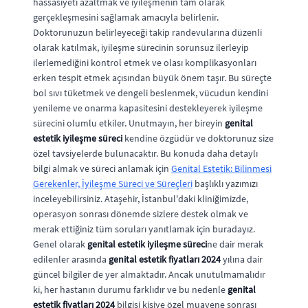
hassasiyeti azaltmak ve iyileşmenin tam olarak
gerçekleşmesini sağlamak amacıyla belirlenir.
Doktorunuzun belirleyeceği takip randevularına düzenli
olarak katılmak, iyileşme sürecinin sorunsuz ilerleyip
ilerlemediğini kontrol etmek ve olası komplikasyonları
erken tespit etmek açısından büyük önem taşır. Bu süreçte
bol sıvı tüketmek ve dengeli beslenmek, vücudun kendini
yenileme ve onarma kapasitesini destekleyerek iyileşme
sürecini olumlu etkiler. Unutmayın, her bireyin
genital
estetik iyileşme süreci
kendine özgüdür ve doktorunuz size
özel tavsiyelerde bulunacaktır. Bu konuda daha detaylı
bilgi almak ve süreci anlamak için
Genital Estetik: Bilinmesi
Gerekenler, İyileşme Süreci ve Süreçleri
başlıklı yazımızı
inceleyebilirsiniz. Ataşehir, İstanbul'daki kliniğimizde,
operasyon sonrası dönemde sizlere destek olmak ve
merak ettiğiniz tüm soruları yanıtlamak için buradayız.
Genel olarak
genital estetik iyileşme süreci
ne dair merak
edilenler arasında
genital estetik fiyatları 2024
yılına dair
güncel bilgiler de yer almaktadır. Ancak unutulmamalıdır
ki, her hastanın durumu farklıdır ve bu nedenle
genital
estetik fiyatları 2024
bilgisi kişiye özel muayene sonrası