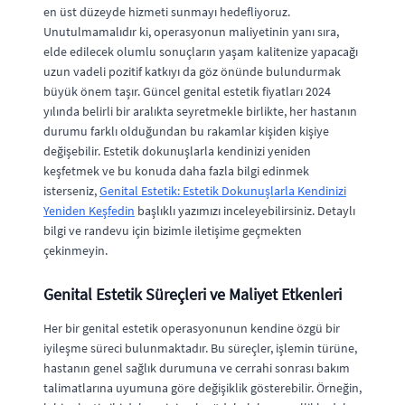
en üst düzeyde hizmeti sunmayı hedefliyoruz.
Unutulmamalıdır ki, operasyonun maliyetinin yanı sıra,
elde edilecek olumlu sonuçların yaşam kalitenize yapacağı
uzun vadeli pozitif katkıyı da göz önünde bulundurmak
büyük önem taşır. Güncel genital estetik fiyatları 2024
yılında belirli bir aralıkta seyretmekle birlikte, her hastanın
durumu farklı olduğundan bu rakamlar kişiden kişiye
değişebilir. Estetik dokunuşlarla kendinizi yeniden
keşfetmek ve bu konuda daha fazla bilgi edinmek
isterseniz,
Genital Estetik: Estetik Dokunuşlarla Kendinizi
Yeniden Keşfedin
başlıklı yazımızı inceleyebilirsiniz. Detaylı
bilgi ve randevu için bizimle iletişime geçmekten
çekinmeyin.
Genital Estetik Süreçleri ve Maliyet Etkenleri
Her bir genital estetik operasyonunun kendine özgü bir
iyileşme süreci bulunmaktadır. Bu süreçler, işlemin türüne,
hastanın genel sağlık durumuna ve cerrahi sonrası bakım
talimatlarına uyumuna göre değişiklik gösterebilir. Örneğin,