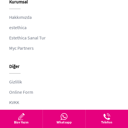
Kurumsal
Hakkımızda
estethica
Estethica Sanal Tur
Myc Partners
Diğer
Gizlilik
Online Form
KVKK
Şikayet İstek Öneri Bildir
Web ve Tıbbi Yayın Kurulu
Bize Yazın
Whatsapp
Telefon