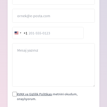
E-Posta
+1
United
States
+1
Mesaj
KVKK ve Gizlilik Politikası
metnini okudum,
onaylıyorum.