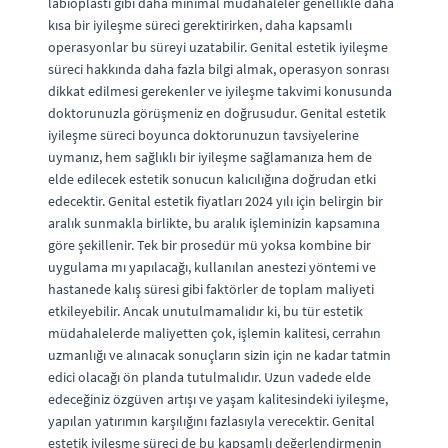
labioplasti gibi daha minimal müdahaleler genellikle daha
kısa bir iyileşme süreci gerektirirken, daha kapsamlı
operasyonlar bu süreyi uzatabilir. Genital estetik iyileşme
süreci hakkında daha fazla bilgi almak, operasyon sonrası
dikkat edilmesi gerekenler ve iyileşme takvimi konusunda
doktorunuzla görüşmeniz en doğrusudur. Genital estetik
iyileşme süreci boyunca doktorunuzun tavsiyelerine
uymanız, hem sağlıklı bir iyileşme sağlamanıza hem de
elde edilecek estetik sonucun kalıcılığına doğrudan etki
edecektir. Genital estetik fiyatları 2024 yılı için belirgin bir
aralık sunmakla birlikte, bu aralık işleminizin kapsamına
göre şekillenir. Tek bir prosedür mü yoksa kombine bir
uygulama mı yapılacağı, kullanılan anestezi yöntemi ve
hastanede kalış süresi gibi faktörler de toplam maliyeti
etkileyebilir. Ancak unutulmamalıdır ki, bu tür estetik
müdahalelerde maliyetten çok, işlemin kalitesi, cerrahın
uzmanlığı ve alınacak sonuçların sizin için ne kadar tatmin
edici olacağı ön planda tutulmalıdır. Uzun vadede elde
edeceğiniz özgüven artışı ve yaşam kalitesindeki iyileşme,
yapılan yatırımın karşılığını fazlasıyla verecektir. Genital
estetik iyileşme süreci de bu kapsamlı değerlendirmenin