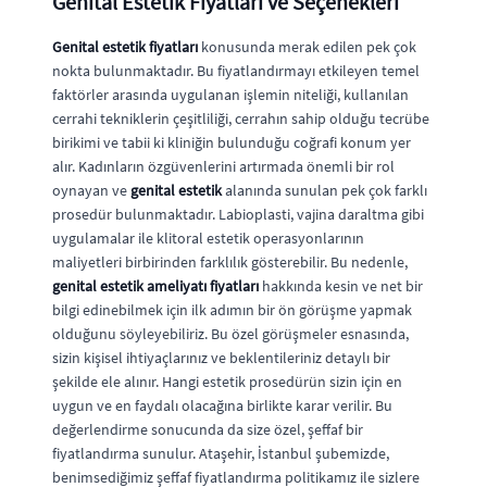
Genital Estetik Fiyatları ve Seçenekleri
Genital estetik fiyatları
konusunda merak edilen pek çok
nokta bulunmaktadır. Bu fiyatlandırmayı etkileyen temel
faktörler arasında uygulanan işlemin niteliği, kullanılan
cerrahi tekniklerin çeşitliliği, cerrahın sahip olduğu tecrübe
birikimi ve tabii ki kliniğin bulunduğu coğrafi konum yer
alır. Kadınların özgüvenlerini artırmada önemli bir rol
oynayan ve
genital estetik
alanında sunulan pek çok farklı
prosedür bulunmaktadır. Labioplasti, vajina daraltma gibi
uygulamalar ile klitoral estetik operasyonlarının
maliyetleri birbirinden farklılık gösterebilir. Bu nedenle,
genital estetik ameliyatı fiyatları
hakkında kesin ve net bir
bilgi edinebilmek için ilk adımın bir ön görüşme yapmak
olduğunu söyleyebiliriz. Bu özel görüşmeler esnasında,
sizin kişisel ihtiyaçlarınız ve beklentileriniz detaylı bir
şekilde ele alınır. Hangi estetik prosedürün sizin için en
uygun ve en faydalı olacağına birlikte karar verilir. Bu
değerlendirme sonucunda da size özel, şeffaf bir
fiyatlandırma sunulur. Ataşehir, İstanbul şubemizde,
benimsediğimiz şeffaf fiyatlandırma politikamız ile sizlere