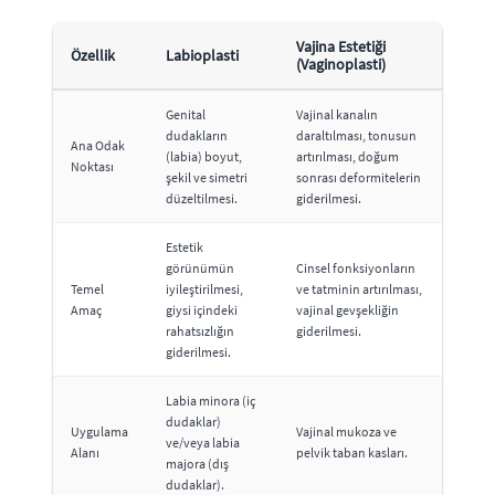
Vajina Estetiği
Özellik
Labioplasti
(Vaginoplasti)
Genital
Vajinal kanalın
dudakların
daraltılması, tonusun
Ana Odak
(labia) boyut,
artırılması, doğum
Noktası
şekil ve simetri
sonrası deformitelerin
düzeltilmesi.
giderilmesi.
Estetik
görünümün
Cinsel fonksiyonların
Temel
iyileştirilmesi,
ve tatminin artırılması,
Amaç
giysi içindeki
vajinal gevşekliğin
rahatsızlığın
giderilmesi.
giderilmesi.
Labia minora (iç
dudaklar)
Uygulama
Vajinal mukoza ve
ve/veya labia
Alanı
pelvik taban kasları.
majora (dış
dudaklar).