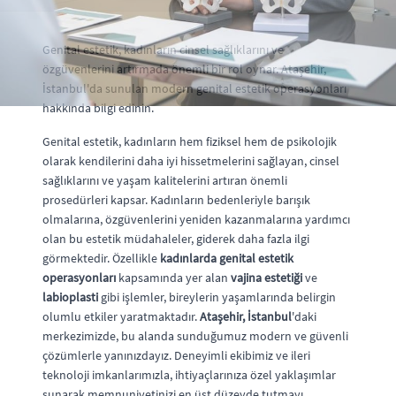
Genital estetik, kadınların cinsel sağlıklarını ve
özgüvenlerini artırmada önemli bir rol oynar. Ataşehir,
İstanbul'da sunulan modern genital estetik operasyonları
hakkında bilgi edinin.
Genital estetik, kadınların hem fiziksel hem de psikolojik
olarak kendilerini daha iyi hissetmelerini sağlayan, cinsel
sağlıklarını ve yaşam kalitelerini artıran önemli
prosedürleri kapsar. Kadınların bedenleriyle barışık
olmalarına, özgüvenlerini yeniden kazanmalarına yardımcı
olan bu estetik müdahaleler, giderek daha fazla ilgi
görmektedir. Özellikle
kadınlarda genital estetik
operasyonları
kapsamında yer alan
vajina estetiği
ve
labioplasti
gibi işlemler, bireylerin yaşamlarında belirgin
olumlu etkiler yaratmaktadır.
Ataşehir, İstanbul
'daki
merkezimizde, bu alanda sunduğumuz modern ve güvenli
çözümlerle yanınızdayız. Deneyimli ekibimiz ve ileri
teknoloji imkanlarımızla, ihtiyaçlarınıza özel yaklaşımlar
sunarak memnuniyetinizi en üst düzeyde tutmayı