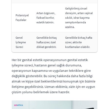
Geliştirilmiş cinsel
Artan özgüven,
deneyim, artan vajinal
Potansiyel
fiziksel konfor,
sıkılık, idrar kaçırma
Faydalar
estetik tatmin.
semptomlarında
azalma.
Genel
Genellikle birkaç
Genellikle birkaç hafta
İyileşme
hafta sürer, özel
sürer, aktivite
Süreci
dikkat gerektirir.
kısıtlamaları olabilir.
Her bir genital estetik operasyonunun genital estetik
iyileşme süreci, hastanın genel sağlık durumuna,
operasyonun kapsamına ve uygulanan tekniklere göre
değişiklik gösterebilir. Bu süreç hakkında daha fazla bilgi
almak ve kişiye özel beklentilerinizi konuşmak için bizimle
iletişime geçebilirsiniz. Uzman ekibimiz, sizin için en uygun
çözüm yolunu belirlemek üzere hazırdır.