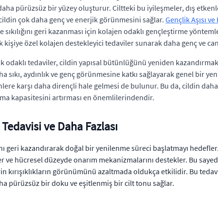
aha pürüzsüz bir yüzey oluşturur. Ciltteki bu iyileşmeler, dış etkenler
 cildin çok daha genç ve enerjik görünmesini sağlar.
Gençlik Aşısı ve 
nı ve sıkılığını geri kazanması için kolajen odaklı gençleştirme yönte
elik kişiye özel kolajen destekleyici tedaviler sunarak daha genç ve
k odaklı tedaviler, cildin yapısal bütünlüğünü yeniden kazandırmak, 
aha sıkı, aydınlık ve genç görünmesine katkı sağlayarak genel bir yen
nlere karşı daha dirençli hale gelmesi de bulunur. Bu da, cildin dah
ma kapasitesini artırması en önemlilerindendir.
k Tedavisi ve Daha Fazlası
ını geri kazandırarak doğal bir yenilenme süreci başlatmayı hedefler.
er ve hücresel düzeyde onarım mekanizmalarını destekler. Bu sayed
derin kırışıklıkların görünümünü azaltmada oldukça etkilidir. Bu ted
ha pürüzsüz bir doku ve eşitlenmiş bir cilt tonu sağlar.