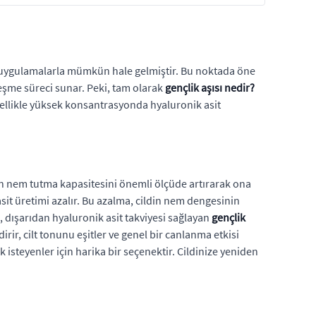
ik uygulamalarla mümkün hale gelmiştir. Bu noktada öne
çleşme süreci sunar. Peki, tam olarak
gençlik aşısı nedir?
nellikle yüksek konsantrasyonda hyaluronik asit
n nem tutma kapasitesini önemli ölçüde artırarak ona
asit üretimi azalır. Bu azalma, cildin nem dengesinin
a, dışarıdan hyaluronik asit takviyesi sağlayan
gençlik
rir, cilt tonunu eşitler ve genel bir canlanma etkisi
 isteyenler için harika bir seçenektir. Cildinize yeniden