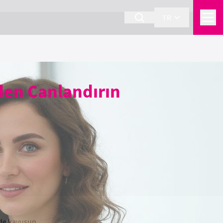
TR
iden Canlandırın
ilde kavuşun.