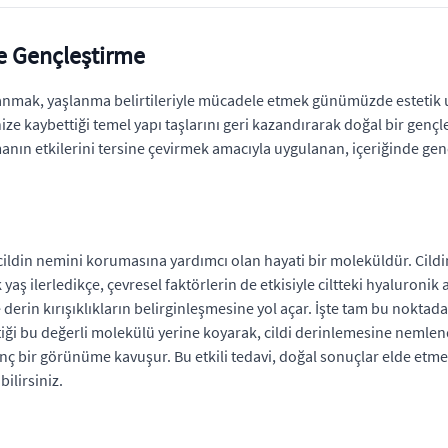
le Gençleştirme
i kazanmak, yaşlanma belirtileriyle mücadele etmek günümüzde estet
inize kaybettiği temel yapı taşlarını geri kazandırarak doğal bir gen
anın etkilerini tersine çevirmek amacıyla uygulanan, içeriğinde ge
ildin nemini korumasına yardımcı olan hayati bir moleküldür. Cildi
ş ilerledikçe, çevresel faktörlerin de etkisiyle ciltteki hyaluronik 
 derin kırışıklıkların belirginleşmesine yol açar. İşte tam bu noktad
iği bu değerli molekülü yerine koyarak, cildi derinlemesine nemlendi
enç bir görünüme kavuşur. Bu etkili tedavi, doğal sonuçlar elde etmek
ilirsiniz.