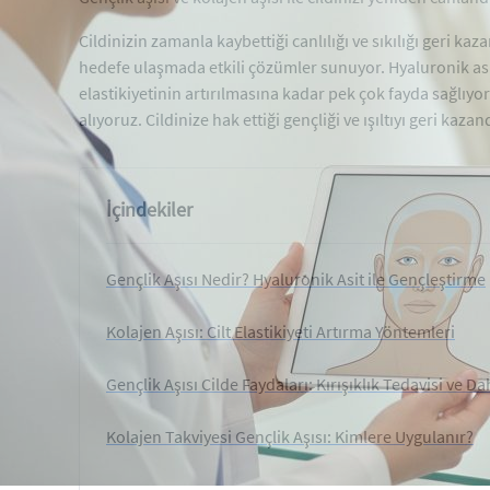
Cildinizin zamanla kaybettiği canlılığı ve sıkılığı geri 
hedefe ulaşmada etkili çözümler sunuyor. Hyaluronik asit v
elastikiyetinin artırılmasına kadar pek çok fayda sağlıyor
alıyoruz. Cildinize hak ettiği gençliği ve ışıltıyı geri k
İçindekiler
Gençlik Aşısı Nedir? Hyaluronik Asit ile Gençleştirme
Kolajen Aşısı: Cilt Elastikiyeti Artırma Yöntemleri
Gençlik Aşısı Cilde Faydaları: Kırışıklık Tedavisi ve Da
Kolajen Takviyesi Gençlik Aşısı: Kimlere Uygulanır?