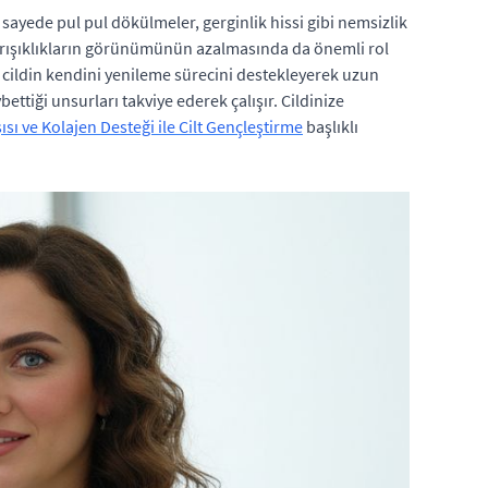
ayede pul pul dökülmeler, gerginlik hissi gibi nemsizlik
ve kırışıklıkların görünümünün azalmasında da önemli rol
i, cildin kendini yenileme sürecini destekleyerek uzun
ettiği unsurları takviye ederek çalışır. Cildinize
ısı ve Kolajen Desteği ile Cilt Gençleştirme
başlıklı