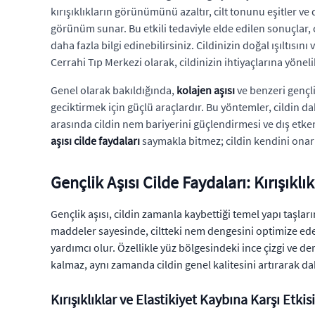
kırışıklıkların görünümünü azaltır, cilt tonunu eşitler ve d
görünüm sunar. Bu etkili tedaviyle elde edilen sonuçlar,
daha fazla bilgi edinebilirsiniz. Cildinizin doğal ışıltısı
Cerrahi Tıp Merkezi olarak, cildinizin ihtiyaçlarına yön
Genel olarak bakıldığında,
kolajen aşısı
ve benzeri gençli
geciktirmek için güçlü araçlardır. Bu yöntemler, cildin d
arasında cildin nem bariyerini güçlendirmesi ve dış etke
aşısı cilde faydaları
saymakla bitmez; cildin kendini onar
Gençlik Aşısı Cilde Faydaları: Kırışıklı
Gençlik aşısı, cildin zamanla kaybettiği temel yapı taşlar
maddeler sayesinde, ciltteki nem dengesini optimize ed
yardımcı olur. Özellikle yüz bölgesindeki ince çizgi ve 
kalmaz, aynı zamanda cildin genel kalitesini artırarak da
Kırışıklıklar ve Elastikiyet Kaybına Karşı Etkisi