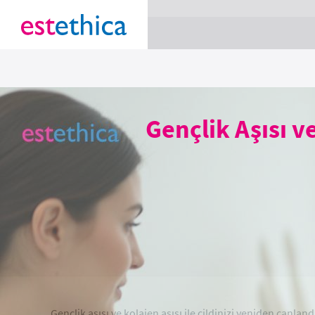
section Service {
}
Gençlik Aşısı v
Gençlik aşısı ve kolajen aşısı ile cildinizi yeniden canland