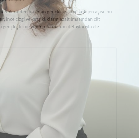
temlerinden biri olan gençlik aşısı ve kolajen aşısı, bu
 ince çizgi ve kırışıklıkların azaltılmasından cilt
kçi gençleştirme yöntemlerini tüm detaylarıyla ele