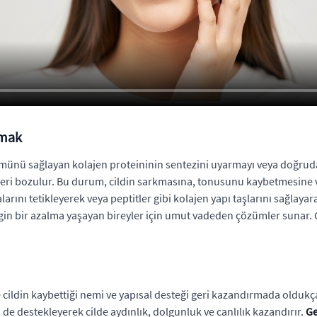
rmak
rünümünü sağlayan kolajen proteininin sentezini uyarmayı veya doğr
tünlükleri bozulur. Bu durum, cildin sarkmasına, tonusunu kaybetmesi
arını tetikleyerek veya peptitler gibi kolajen yapı taşlarını sağlaya
lirgin bir azalma yaşayan bireyler için umut vadeden çözümler sunar.
cildin kaybettiği nemi ve yapısal desteği geri kazandırmada oldukça e
e destekleyerek cilde aydınlık, dolgunluk ve canlılık kazandırır.
Ge