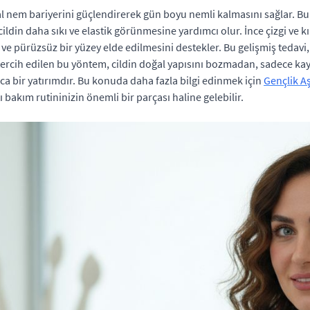
 nem bariyerini güçlendirerek gün boyu nemli kalmasını sağlar. Bu s
ği cildin daha sıkı ve elastik görünmesine yardımcı olur. İnce çizgi 
ık ve pürüzsüz bir yüzey elde edilmesini destekler. Bu gelişmiş tedav
n tercih edilen bu yöntem, cildin doğal yapısını bozmadan, sadece kayb
lıca bir yatırımdır. Bu konuda daha fazla bilgi edinmek için
Gençlik Aş
 bakım rutininizin önemli bir parçası haline gelebilir.