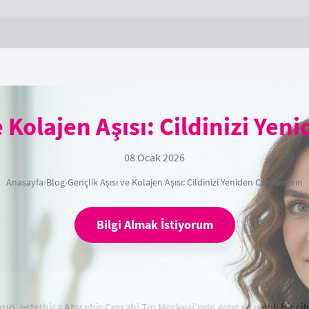
e Kolajen Aşısı: Cildinizi Yen
08 Ocak 2026
Anasayfa
›
Blog
›
Gençlik Aşısı ve Kolajen Aşısı: Cildinizi Yeniden Canlandırın
Bilgi Almak İstiyorum
ırın. estethica Ataşehir Cerrahi Tıp Merkezi'nde genç ve ışıltılı bir c