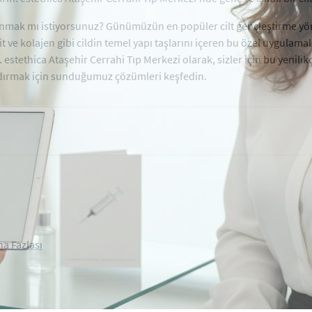
kazanmak mı istiyorsunuz? Günümüzün en popüler cilt gençleştirme yön
e kolajen gibi cildin temel yapı taşlarını içeren bu özel uygulamalar,
. estethica Ataşehir Cerrahi Tıp Merkezi olarak, sizler için bu yenili
azandırmak için sunduğumuz çözümleri keşfedin.
ha Fazlası