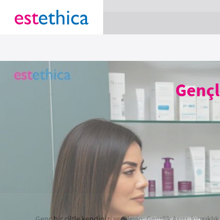
section Service {
}
Gençl
Genç bir ciltle kendinizi yenileyin: Gençlik Aşısı, kırışıkl