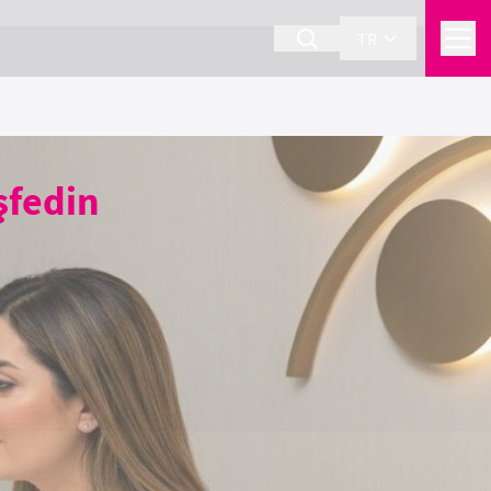
TR
şfedin