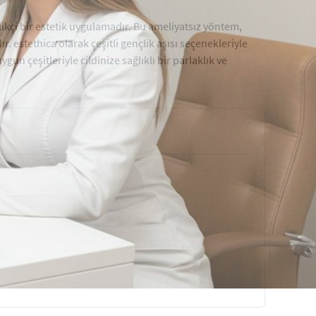
ilikçi bir estetik uygulamadır. Bu ameliyatsız yöntem,
 estethica olarak çeşitli gençlik aşısı seçenekleriyle
uygun çeşitleriyle cildinize sağlıklı bir parlaklık ve