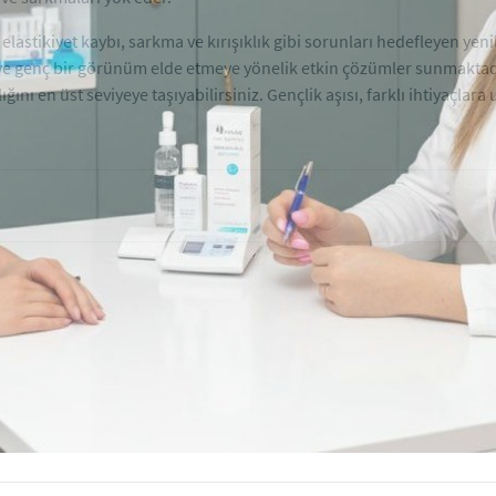
 elastikiyet kaybı, sarkma ve kırışıklık gibi sorunları hedefleyen yen
a ve genç bir görünüm elde etmeye yönelik etkin çözümler sunmaktadır.
ığını en üst seviyeye taşıyabilirsiniz. Gençlik aşısı, farklı ihtiyaçlara 