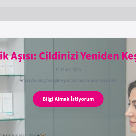
ik Aşısı: Cildinizi Yeniden Ke
11 Mart 2025
Anasayfa
›
Blog
›
Gençlik Aşısı: Cildinizi Yeniden Keşfedin
Bilgi Almak İstiyorum
ık ve sarkmaları yok eder.