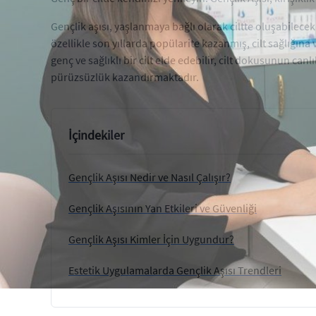
Gençlik aşısı, yaşlanmaya bağlı olarak ciltte oluşabilecek
özellikle son yıllarda popülarite kazanmış, cilt sağlığın
genç ve sağlıklı bir cilt elde edebilir, cilt dokusunun canlıl
pürüzsüzlük kazandırmaktadır.
İçindekiler
Gençlik Aşısı Nedir ve Nasıl Çalışır?
Gençlik Aşısının Yan Etkileri ve Güvenliği
Gençlik Aşısı Kimler İçin Uygundur?
Estetik Uygulamalarda Gençlik Aşısı Trendleri