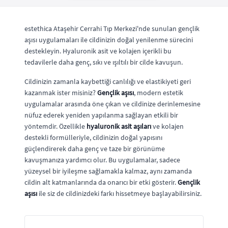
estethica Ataşehir Cerrahi Tıp Merkezi'nde sunulan gençlik
aşısı uygulamaları ile cildinizin doğal yenilenme sürecini
destekleyin. Hyaluronik asit ve kolajen içerikli bu
tedavilerle daha genç, sıkı ve ışıltılı bir cilde kavuşun.
Cildinizin zamanla kaybettiği canlılığı ve elastikiyeti geri
kazanmak ister misiniz?
Gençlik aşısı
, modern estetik
uygulamalar arasında öne çıkan ve cildinize derinlemesine
nüfuz ederek yeniden yapılanma sağlayan etkili bir
yöntemdir. Özellikle
hyaluronik asit aşıları
ve kolajen
destekli formülleriyle, cildinizin doğal yapısını
güçlendirerek daha genç ve taze bir görünüme
kavuşmanıza yardımcı olur. Bu uygulamalar, sadece
yüzeysel bir iyileşme sağlamakla kalmaz, aynı zamanda
cildin alt katmanlarında da onarıcı bir etki gösterir.
Gençlik
aşısı
ile siz de cildinizdeki farkı hissetmeye başlayabilirsiniz.