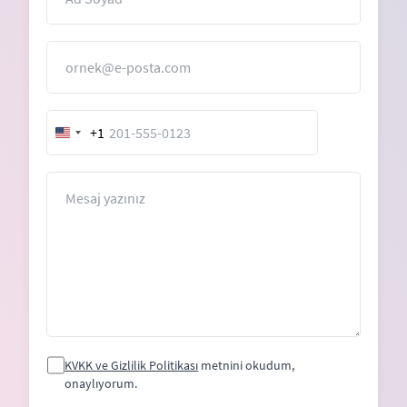
E-Posta
+1
United
States
+1
Mesaj
KVKK ve Gizlilik Politikası
metnini okudum,
onaylıyorum.