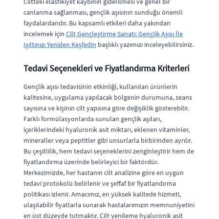
Ciltteki elastikiyet kaybının giderilmesi ve genel bir
canlanma sağlanması, gençlik aşısının sunduğu önemli
faydalardandır. Bu kapsamlı etkileri daha yakından
incelemek için
Cilt Gençleştirme Sanatı: Gençlik Aşısı İle
Işıltınızı Yeniden Keşfedin
başlıklı yazımızı inceleyebilirsiniz.
Tedavi Seçenekleri ve Fiyatlandırma Kriterleri
Gençlik aşısı tedavisinin etkinliği, kullanılan ürünlerin
kalitesine, uygulama yapılacak bölgenin durumuna, seans
sayısına ve kişinin cilt yapısına göre değişiklik gösterebilir.
Farklı formülasyonlarda sunulan gençlik aşıları,
içeriklerindeki hyaluronik asit miktarı, eklenen vitaminler,
mineraller veya peptitler gibi unsurlarla birbirinden ayrılır.
Bu çeşitlilik, hem tedavi seçeneklerini zenginleştirir hem de
fiyatlandırma üzerinde belirleyici bir faktördür.
Merkezimizde, her hastanın cilt analizine göre en uygun
tedavi protokolü belirlenir ve şeffaf bir fiyatlandırma
politikası izlenir. Amacımız, en yüksek kalitede hizmeti,
ulaşılabilir fiyatlarla sunarak hastalarımızın memnuniyetini
en üst düzeyde tutmaktır. Cilt yenileme hyaluronik asit