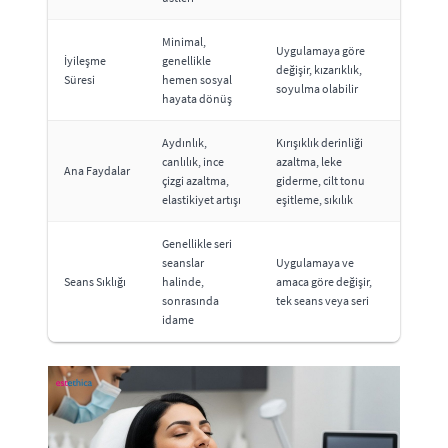
Minimal,
Uygulamaya göre
İyileşme
genellikle
değişir, kızarıklık,
Süresi
hemen sosyal
soyulma olabilir
hayata dönüş
Aydınlık,
Kırışıklık derinliği
canlılık, ince
azaltma, leke
Ana Faydalar
çizgi azaltma,
giderme, cilt tonu
elastikiyet artışı
eşitleme, sıkılık
Genellikle seri
seanslar
Uygulamaya ve
Seans Sıklığı
halinde,
amaca göre değişir,
sonrasında
tek seans veya seri
idame