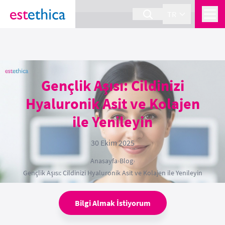
section Service {
}
TR
Gençlik Aşısı: Cildinizi
Hyaluronik Asit ve Kolajen
ile Yenileyin
30 Ekim 2025
Anasayfa
›
Blog
›
Gençlik Aşısı: Cildinizi Hyaluronik Asit ve Kolajen ile Yenileyin
Bilgi Almak İstiyorum