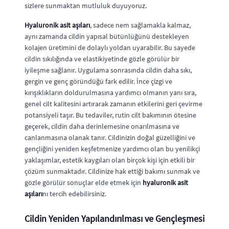
sizlere sunmaktan mutluluk duyuyoruz.
Hyaluronik asit aşıları
, sadece nem sağlamakla kalmaz,
aynı zamanda cildin yapısal bütünlüğünü destekleyen
kolajen üretimini de dolaylı yoldan uyarabilir. Bu sayede
cildin sıkılığında ve elastikiyetinde gözle görülür bir
iyileşme sağlanır. Uygulama sonrasında cildin daha sıkı,
gergin ve genç göründüğü fark edilir. İnce çizgi ve
kırışıklıkların doldurulmasına yardımcı olmanın yanı sıra,
genel cilt kalitesini artırarak zamanın etkilerini geri çevirme
potansiyeli taşır. Bu tedaviler, rutin cilt bakımının ötesine
geçerek, cildin daha derinlemesine onarılmasına ve
canlanmasına olanak tanır. Cildinizin doğal güzelliğini ve
gençliğini yeniden keşfetmenize yardımcı olan bu yenilikçi
yaklaşımlar, estetik kaygıları olan birçok kişi için etkili bir
çözüm sunmaktadır. Cildinize hak ettiği bakımı sunmak ve
gözle görülür sonuçlar elde etmek için
hyaluronik asit
aşıları
nı tercih edebilirsiniz.
Cildin Yeniden Yapılandırılması ve Gençleşmesi