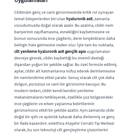
Cildimizin genç ve canlı görünmesinde kritik rol oynayan
temel bileşenlerden biri olan
hyaluronik asit
, zamanla
vücudumuzda doğal olarak azalır. Bu azalma, cildin nem
bariyerinin zayıflamasına, esnekliğini kaybetmesine ve
bunun sonucunda ince çizgilerin, derin kırışıklıkların daha
belirgin hale gelmesine neden olur. İşte tam bu noktada,
cilt yenileme hyaluronik asit gençlik aşısı
uygulamaları
devreye girerek, cildin kaybettiği bu önemli desteği
dışarıdan yoğun bir şekilde sağlar. Bu özel formüle edilmiş
aşılar, cildin alt katmanlarına nüfuz ederek derinlemesine
bir nemlendirme etkisi yaratır. Sonuç olarak cilt çok daha
dolgun, pürüzsüz ve canlı bir görünüme kavuşur. Bu
modern tedavi, cildin kendi kendini yenileme
mekanizmalarını tetikleyerek, özellikle yüz bölgesindeki
ince çizgilerin ve erken yaşlanma belirtilerinin
görünümünü etkili bir şekilde azaltır. Aynı zamanda cilde
doğal bir ışıltı ve aydınlık katarak daha dinlenmiş ve genç
bir ifade kazandırır. estethica Ataşehir Cerrahi Tıp Merkezi
olarak, bu son teknoloji cilt gençleştirme çözümlerini