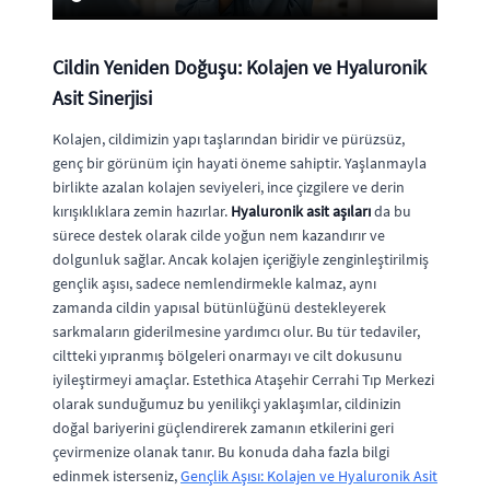
Cildin Yeniden Doğuşu: Kolajen ve Hyaluronik
Asit Sinerjisi
Kolajen, cildimizin yapı taşlarından biridir ve pürüzsüz,
genç bir görünüm için hayati öneme sahiptir. Yaşlanmayla
birlikte azalan kolajen seviyeleri, ince çizgilere ve derin
kırışıklıklara zemin hazırlar.
Hyaluronik asit aşıları
da bu
sürece destek olarak cilde yoğun nem kazandırır ve
dolgunluk sağlar. Ancak kolajen içeriğiyle zenginleştirilmiş
gençlik aşısı, sadece nemlendirmekle kalmaz, aynı
zamanda cildin yapısal bütünlüğünü destekleyerek
sarkmaların giderilmesine yardımcı olur. Bu tür tedaviler,
ciltteki yıpranmış bölgeleri onarmayı ve cilt dokusunu
iyileştirmeyi amaçlar. Estethica Ataşehir Cerrahi Tıp Merkezi
olarak sunduğumuz bu yenilikçi yaklaşımlar, cildinizin
doğal bariyerini güçlendirerek zamanın etkilerini geri
çevirmenize olanak tanır. Bu konuda daha fazla bilgi
edinmek isterseniz,
Gençlik Aşısı: Kolajen ve Hyaluronik Asit