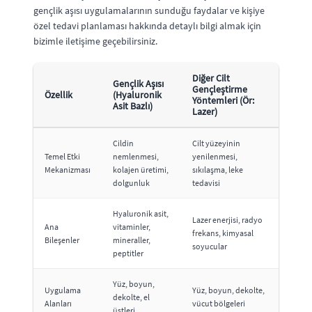
gençlik aşısı uygulamalarının sunduğu faydalar ve kişiye
özel tedavi planlaması hakkında detaylı bilgi almak için
bizimle iletişime geçebilirsiniz.
Diğer Cilt
Gençlik Aşısı
Gençleştirme
Özellik
(Hyaluronik
Yöntemleri (Ör:
Asit Bazlı)
Lazer)
Cildin
Cilt yüzeyinin
Temel Etki
nemlenmesi,
yenilenmesi,
Mekanizması
kolajen üretimi,
sıkılaşma, leke
dolgunluk
tedavisi
Hyaluronik asit,
Lazer enerjisi, radyo
Ana
vitaminler,
frekans, kimyasal
Bileşenler
mineraller,
soyucular
peptitler
Yüz, boyun,
Uygulama
Yüz, boyun, dekolte,
dekolte, el
Alanları
vücut bölgeleri
üstleri