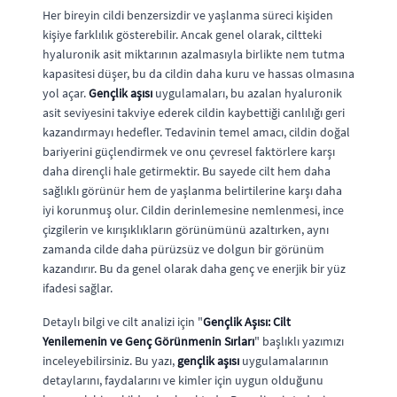
Her bireyin cildi benzersizdir ve yaşlanma süreci kişiden
kişiye farklılık gösterebilir. Ancak genel olarak, ciltteki
hyaluronik asit miktarının azalmasıyla birlikte nem tutma
kapasitesi düşer, bu da cildin daha kuru ve hassas olmasına
yol açar.
Gençlik aşısı
uygulamaları, bu azalan hyaluronik
asit seviyesini takviye ederek cildin kaybettiği canlılığı geri
kazandırmayı hedefler. Tedavinin temel amacı, cildin doğal
bariyerini güçlendirmek ve onu çevresel faktörlere karşı
daha dirençli hale getirmektir. Bu sayede cilt hem daha
sağlıklı görünür hem de yaşlanma belirtilerine karşı daha
iyi korunmuş olur. Cildin derinlemesine nemlenmesi, ince
çizgilerin ve kırışıklıkların görünümünü azaltırken, aynı
zamanda cilde daha pürüzsüz ve dolgun bir görünüm
kazandırır. Bu da genel olarak daha genç ve enerjik bir yüz
ifadesi sağlar.
Detaylı bilgi ve cilt analizi için "
Gençlik Aşısı: Cilt
Yenilemenin ve Genç Görünmenin Sırları
" başlıklı yazımızı
inceleyebilirsiniz. Bu yazı,
gençlik aşısı
uygulamalarının
detaylarını, faydalarını ve kimler için uygun olduğunu