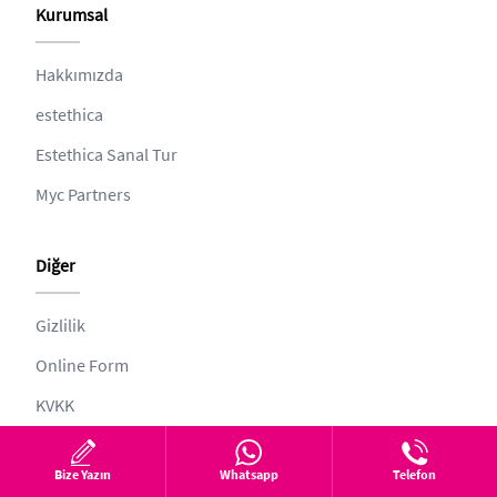
Kurumsal
Hakkımızda
estethica
Estethica Sanal Tur
Myc Partners
Diğer
Gizlilik
Online Form
KVKK
Şikayet İstek Öneri Bildir
Bize Yazın
Whatsapp
Telefon
Web ve Tıbbi Yayın Kurulu