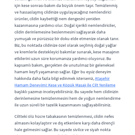
için kese sonrası bakım da büyük önem taşır. Temizlenmiş
ve hassaslaşmış cildinize uygulayacağınız nemlendirici
ürünler, cildin kaybettiği nem dengesini yeniden
kazanmasına yardımcı olur. Doğal içerikli nemlendiriciler,
cildin derinlemesine beslenmesini sağlayarak daha
yumuşak ve pürüzsüz bir doku elde etmenize olanak tanır.
Biz, bu noktada cildinize özel olarak seçilmiş doğal yağlar
ve kremlerle destekleyici bakımlar sunarak, kese masajının
etkilerini uzun süre korumanıza yardımcı oluyoruz. Bu
kapsamlı bakım, gerçekten de unutulmaz bir geleneksel
hamam keyfi yaşamanızı sağlar. Eğer bu eşsiz deneyim
hakkında daha fazla bilgi edinmek isterseniz,
Ataşehir
Hamam Deneyimi: Kese ve Köpük Masajı ile Cilt Yenileme
başlıklı yazımızı inceleyebilirsiniz. Bu sayede hem cildinizin
derinlemesine temizlenmesini hem de yoğun nemlendirme
ile uzun süreli bir tazelik kazanmasını sağlayabilirsiniz.
Ciltteki ölü hücre tabakasının temizlenmesi, cildin nefes
almasını kolaylaştırır ve dış etkenlere karşı daha dirençli
hale gelmesini sağlar. Bu sayede sivilce ve siyah nokta