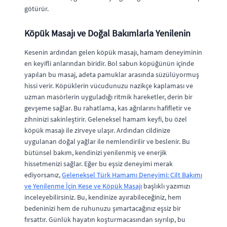
götürür.
Köpük Masajı ve Doğal Bakımlarla Yenilenin
Kesenin ardından gelen köpük masajı, hamam deneyiminin
en keyifli anlarından biridir. Bol sabun köpüğünün içinde
yapılan bu masaj, adeta pamuklar arasında süzülüyormuş
hissi verir. Köpüklerin vücudunuzu nazikçe kaplaması ve
uzman masörlerin uyguladığı ritmik hareketler, derin bir
gevşeme sağlar. Bu rahatlama, kas ağrılarını hafifletir ve
zihninizi sakinleştirir. Geleneksel hamam keyfi, bu özel
köpük masajı ile zirveye ulaşır. Ardından cildinize
uygulanan doğal yağlar ile nemlendirilir ve beslenir. Bu
bütünsel bakım, kendinizi yenilenmiş ve enerjik
hissetmenizi sağlar. Eğer bu eşsiz deneyimi merak
ediyorsanız,
Geleneksel Türk Hamamı Deneyimi: Cilt Bakımı
ve Yenilenme İçin Kese ve Köpük Masajı
başlıklı yazımızı
inceleyebilirsiniz. Bu, kendinize ayırabileceğiniz, hem
bedeninizi hem de ruhunuzu şımartacağınız eşsiz bir
fırsattır. Günlük hayatın koşturmacasından sıyrılıp, bu