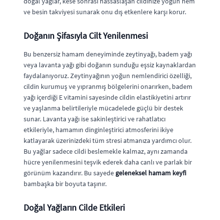
doğal yağlar, kese sonrası hassaslaşan cildinize yoğun nem
ve besin takviyesi sunarak onu dış etkenlere karşı korur.
Doğanın Şifasıyla Cilt Yenilenmesi
Bu benzersiz hamam deneyiminde zeytinyağı, badem yağı
veya lavanta yağı gibi doğanın sunduğu eşsiz kaynaklardan
faydalanıyoruz. Zeytinyağının yoğun nemlendirici özelliği,
cildin kurumuş ve yıpranmış bölgelerini onarırken, badem
yağı içerdiği E vitamini sayesinde cildin elastikiyetini artırır
ve yaşlanma belirtileriyle mücadelede güçlü bir destek
sunar. Lavanta yağı ise sakinleştirici ve rahatlatıcı
etkileriyle, hamamın dinginleştirici atmosferini ikiye
katlayarak üzerinizdeki tüm stresi atmanıza yardımcı olur.
Bu yağlar sadece cildi beslemekle kalmaz, aynı zamanda
hücre yenilenmesini teşvik ederek daha canlı ve parlak bir
görünüm kazandırır. Bu sayede
geleneksel hamam keyfi
bambaşka bir boyuta taşınır.
Doğal Yağların Cilde Etkileri