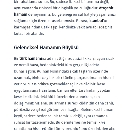
bir rahatlama sunar. Bu, sadece fiziksel bir arınma değil,
aynı zamanda zihinsel bir dinginlik yolculuğudur.
Ataşehir
hamam
deneyimimiz, bu geleneği en saf haliyle yaşamanızı
sağlamak için özenle tasarlanmıştır. Burası,
İstanbul
'un
karmaşasından uzaklaşıp, kendinize vakit ayırabileceğiniz
kutsal bir alandır.
Geleneksel Hamamın Büyüsü
Bir
türk hamamı
na adım attığınızda, sizi ilk karşılayan sıcak
ve nemli hava, bedeninizdeki tüm gerginliği adeta
buharlaştırır. Külhan kısmındaki sıcak taşların üzerinde
uzanmak, binlerce yıllık bir ritüelin parçası olmanın hissini
verir. Vücut ısındıkça gözenekler açılır ve cildiniz, kese
uygulamasına hazırlanır. Uzman eller tarafından yapılan
kese ile cildinizdeki ölü hücrelerden arınırken, kan
dolaşımınız hızlanır. Bu arınma süreci, cildinizin daha canlı,
pürüzsüz ve ışıl ışıl görünmesini sağlar. Geleneksel hamam
keyfi, sadece bedensel bir temizlik değil, aynı zamanda
ruhsal bir tazelenmedir. Bu derinlemesine temizlik ve
rahatlama hissi, günün tüm yorgunluğunu üzerinizden alıp