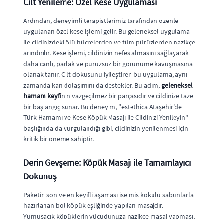
Cilt Yenileme: Özel Kese Uygulaması
Ardından, deneyimli terapistlerimiz tarafından özenle
uygulanan özel kese işlemi gelir. Bu geleneksel uygulama
ile cildinizdeki ölü hücrelerden ve tüm pürüzlerden nazikçe
arındırılır. Kese işlemi, cildinizin nefes almasını sağlayarak
daha canlı, parlak ve pürüzsüz bir görünüme kavuşmasına
olanak tanır. Cilt dokusunu iyileştiren bu uygulama, aynı
zamanda kan dolaşımını da destekler. Bu adım,
geleneksel
hamam keyfi
nin vazgeçilmez bir parçasıdır ve cildinize taze
bir başlangıç sunar. Bu deneyim, "estethica Ataşehir'de
Türk Hamamı ve Kese Köpük Masajı ile Cildinizi Yenileyin"
başlığında da vurgulandığı gibi, cildinizin yenilenmesi için
kritik bir öneme sahiptir.
Derin Gevşeme: Köpük Masajı ile Tamamlayıcı
Dokunuş
Paketin son ve en keyifli aşaması ise mis kokulu sabunlarla
hazırlanan bol köpük eşliğinde yapılan masajdır.
Yumuşacık köpüklerin vücudunuza nazikçe masaj yapması,