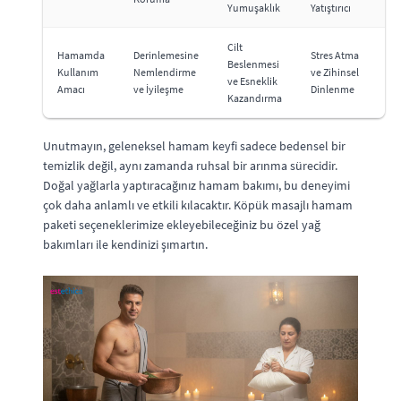
Yumuşaklık
Yatıştırıcı
Cilt
Hamamda
Derinlemesine
Stres Atma
Beslenmesi
Kullanım
Nemlendirme
ve Zihinsel
ve Esneklik
Amacı
ve İyileşme
Dinlenme
Kazandırma
Unutmayın, geleneksel hamam keyfi sadece bedensel bir
temizlik değil, aynı zamanda ruhsal bir arınma sürecidir.
Doğal yağlarla yaptıracağınız hamam bakımı, bu deneyimi
çok daha anlamlı ve etkili kılacaktır. Köpük masajlı hamam
paketi seçeneklerimize ekleyebileceğiniz bu özel yağ
bakımları ile kendinizi şımartın.