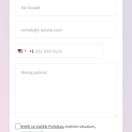
İsim
E-Posta
+1
United
States
+1
Mesaj
KVKK ve Gizlilik Politikası
metnini okudum,