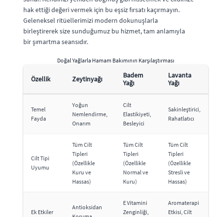
hak ettiği değeri vermek için bu eşsiz fırsatı kaçırmayın.
Geleneksel ritüellerimizi modern dokunuşlarla
birleştirerek size sunduğumuz bu hizmet, tam anlamıyla
bir şımartma seansıdır.
Doğal Yağlarla Hamam Bakımının Karşılaştırması
Badem
Lavanta
Özellik
Zeytinyağı
Yağı
Yağı
Yoğun
Cilt
Temel
Sakinleştirici,
Nemlendirme,
Elastikiyeti,
Fayda
Rahatlatıcı
Onarım
Besleyici
Tüm Cilt
Tüm Cilt
Tüm Cilt
Tipleri
Tipleri
Tipleri
Cilt Tipi
(Özellikle
(Özellikle
(Özellikle
Uyumu
Kuru ve
Normal ve
Stresli ve
Hassas)
Kuru)
Hassas)
E Vitamini
Aromaterapi
Antioksidan
Ek Etkiler
Zenginliği,
Etkisi, Cilt
Koruma