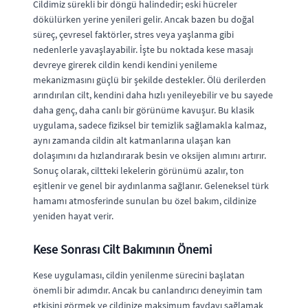
Cildimiz sürekli bir döngü halindedir; eski hücreler
dökülürken yerine yenileri gelir. Ancak bazen bu doğal
süreç, çevresel faktörler, stres veya yaşlanma gibi
nedenlerle yavaşlayabilir. İşte bu noktada kese masajı
devreye girerek cildin kendi kendini yenileme
mekanizmasını güçlü bir şekilde destekler. Ölü derilerden
arındırılan cilt, kendini daha hızlı yenileyebilir ve bu sayede
daha genç, daha canlı bir görünüme kavuşur. Bu klasik
uygulama, sadece fiziksel bir temizlik sağlamakla kalmaz,
aynı zamanda cildin alt katmanlarına ulaşan kan
dolaşımını da hızlandırarak besin ve oksijen alımını artırır.
Sonuç olarak, ciltteki lekelerin görünümü azalır, ton
eşitlenir ve genel bir aydınlanma sağlanır. Geleneksel türk
hamamı atmosferinde sunulan bu özel bakım, cildinize
yeniden hayat verir.
Kese Sonrası Cilt Bakımının Önemi
Kese uygulaması, cildin yenilenme sürecini başlatan
önemli bir adımdır. Ancak bu canlandırıcı deneyimin tam
etkisini görmek ve cildinize maksimum faydayı sağlamak