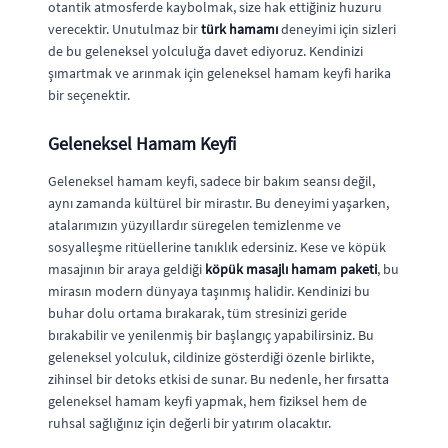
otantik atmosferde kaybolmak, size hak ettiğiniz huzuru
verecektir. Unutulmaz bir
türk hamamı
deneyimi için sizleri
de bu geleneksel yolculuğa davet ediyoruz. Kendinizi
şımartmak ve arınmak için geleneksel hamam keyfi harika
bir seçenektir.
Geleneksel Hamam Keyfi
Geleneksel hamam keyfi, sadece bir bakım seansı değil,
aynı zamanda kültürel bir mirastır. Bu deneyimi yaşarken,
atalarımızın yüzyıllardır süregelen temizlenme ve
sosyalleşme ritüellerine tanıklık edersiniz. Kese ve köpük
masajının bir araya geldiği
köpük masajlı hamam paketi
, bu
mirasın modern dünyaya taşınmış halidir. Kendinizi bu
buhar dolu ortama bırakarak, tüm stresinizi geride
bırakabilir ve yenilenmiş bir başlangıç yapabilirsiniz. Bu
geleneksel yolculuk, cildinize gösterdiği özenle birlikte,
zihinsel bir detoks etkisi de sunar. Bu nedenle, her fırsatta
geleneksel hamam keyfi yapmak, hem fiziksel hem de
ruhsal sağlığınız için değerli bir yatırım olacaktır.