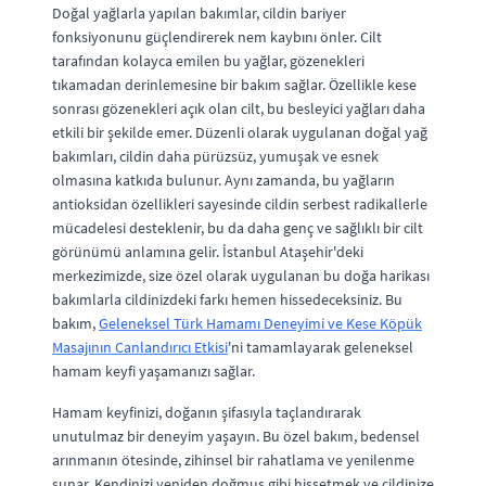
Doğal yağlarla yapılan bakımlar, cildin bariyer
fonksiyonunu güçlendirerek nem kaybını önler. Cilt
tarafından kolayca emilen bu yağlar, gözenekleri
tıkamadan derinlemesine bir bakım sağlar. Özellikle kese
sonrası gözenekleri açık olan cilt, bu besleyici yağları daha
etkili bir şekilde emer. Düzenli olarak uygulanan doğal yağ
bakımları, cildin daha pürüzsüz, yumuşak ve esnek
olmasına katkıda bulunur. Aynı zamanda, bu yağların
antioksidan özellikleri sayesinde cildin serbest radikallerle
mücadelesi desteklenir, bu da daha genç ve sağlıklı bir cilt
görünümü anlamına gelir. İstanbul Ataşehir'deki
merkezimizde, size özel olarak uygulanan bu doğa harikası
bakımlarla cildinizdeki farkı hemen hissedeceksiniz. Bu
bakım,
Geleneksel Türk Hamamı Deneyimi ve Kese Köpük
Masajının Canlandırıcı Etkisi
'ni tamamlayarak geleneksel
hamam keyfi yaşamanızı sağlar.
Hamam keyfinizi, doğanın şifasıyla taçlandırarak
unutulmaz bir deneyim yaşayın. Bu özel bakım, bedensel
arınmanın ötesinde, zihinsel bir rahatlama ve yenilenme
sunar. Kendinizi yeniden doğmuş gibi hissetmek ve cildinize